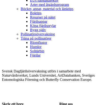
EUs habitatdirektiv
Arter med åtgärdsprogram
Böcker, appar, material och länktips
Boktips
Resurser på nätet
Fjärilsappar
Köpa fjärilsprylar
Bygg själv
Pollinatörsövervakning
Träna på pollinatörer
Blomflugor
Humlor
Solitärbin
Fjärilar
Svensk Dagfjärilsövervakning utförs i samarbete med
Naturvårdsverket, Lunds Universitet, ArtDatabanken, Sveriges
Entomologiska Förening och Butterfly Conservation Europe.
Skriv ett brev
Ring oss