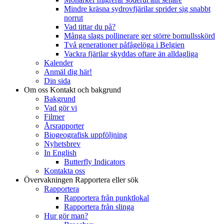
Mindre kräsna sydrovfjärilar sprider sig snabbt
norrut
Vad tittar du på?
Många slags pollinerare ger större bomullsskörd
Två generationer påfågelöga i Belgien
Vackra fjärilar skyddas oftare än alldagliga
Kalender
Anmäl dig här!
Din sida
Om oss
Kontakt och bakgrund
Bakgrund
Vad gör vi
Filmer
Årsrapporter
Biogeografisk uppföljning
Nyhetsbrev
In English
Butterfly Indicators
Kontakta oss
Övervakningen
Rapportera eller sök
Rapportera
Rapportera från punktlokal
Rapportera från slinga
Hur gör man?