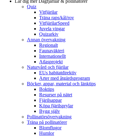
Lär dig mer
Dagfjärilar & pollinatörer
Quiz
Vitfjärilar
Träna raps/kål/rov
VitfjärilarSpeed
Juvela vingar
Quizarkiv
Annan övervakning
Regionalt
Faunaväkteri
Internationellt
Atlasprojekt
Naturvård och fjärilar
EUs habitatdirektiv
Arter med åtgärdsprogram
Böcker, appar, material och länktips
Boktips
Resurser på nätet
Fjärilsappar
Köpa fjärilsprylar
Bygg själv
Pollinatörsövervakning
Träna på pollinatörer
Blomflugor
Humlor