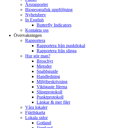
Årsrapporter
Biogeografisk uppföljning
Nyhetsbrev
In English
Butterfly Indicators
Kontakta oss
Övervakningen
Rapportera
Rapportera från punktlokal
Rapportera från slinga
Hur gör man?
Broschyr
Metoder
Snabbguide
Handledning
Miljöbeskrivning
Viktigaste filerna
Slingprotokoll
Punktprotokoll
Länkar & mer filer
Våra lokaler
Fjärilskarta
Lokala sidor
Gotland
Jämtland