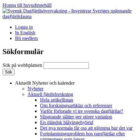
Hoppa till huvudinnehåll
Logga in
In English
Bli medlem
Sökformulär
Sök på webbplatsen
Aktuellt
Nyheter och kalender
Nyheter
Aktuell fjärilsforskning
Hela artikellistan
Om forskningsartiklar och referenser
Varför förlorade vi tre svenska dagfjärilar?
Slingrande slåtter ger större variation
En öländsk blåvingehybrid
Det nya normala får oss att glömma hur det var
Fortplantningsproblem hos rapsfjärilar efter
värmestress som larver