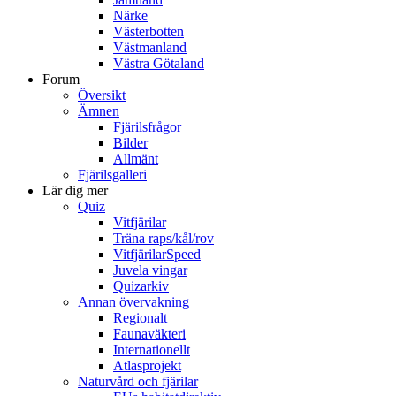
Närke
Västerbotten
Västmanland
Västra Götaland
Forum
Översikt
Ämnen
Fjärilsfrågor
Bilder
Allmänt
Fjärilsgalleri
Lär dig mer
Quiz
Vitfjärilar
Träna raps/kål/rov
VitfjärilarSpeed
Juvela vingar
Quizarkiv
Annan övervakning
Regionalt
Faunaväkteri
Internationellt
Atlasprojekt
Naturvård och fjärilar