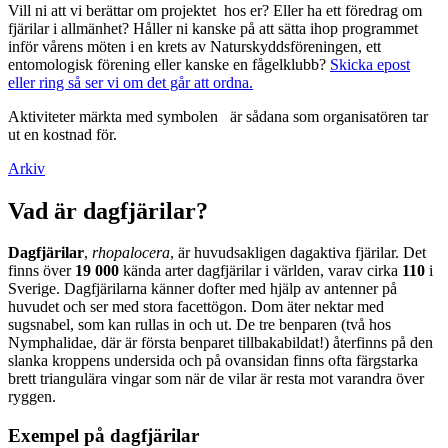
Vill ni att vi berättar om projektet hos er? Eller ha ett föredrag om
fjärilar i allmänhet? Håller ni kanske på att sätta ihop programmet
inför vårens möten i en krets av Naturskyddsföreningen, ett
entomologisk förening eller kanske en fågelklubb?
Skicka epost
eller ring så ser vi om det går att ordna.
Aktiviteter märkta med symbolen
är sådana som organisatören tar
ut en kostnad för.
Arkiv
Vad är dagfjärilar?
Dagfjärilar
,
rhopalocera
, är huvudsakligen dagaktiva fjärilar. Det
finns över
19 000
kända arter dagfjärilar i världen, varav cirka
110
i
Sverige. Dagfjärilarna känner dofter med hjälp av antenner på
huvudet och ser med stora facettögon. Dom äter nektar med
sugsnabel, som kan rullas in och ut. De tre benparen (två hos
Nymphalidae, där är första benparet tillbakabildat!) återfinns på den
slanka kroppens undersida och på ovansidan finns ofta färgstarka
brett triangulära vingar som när de vilar är resta mot varandra över
ryggen.
Exempel på dagfjärilar