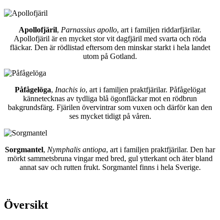
Apollofjäril
,
Parnassius apollo
, art i familjen riddarfjärilar.
Apollofjäril är en mycket stor vit dagfjäril med svarta och röda
fläckar. Den är rödlistad eftersom den minskar starkt i hela landet
utom på Gotland.
Påfågelöga
,
Inachis io
, art i familjen praktfjärilar. Påfågelögat
kännetecknas av tydliga blå ögonfläckar mot en rödbrun
bakgrundsfärg. Fjärilen övervintrar som vuxen och därför kan den
ses mycket tidigt på våren.
Sorgmantel
,
Nymphalis antiopa
, art i familjen praktfjärilar. Den har
mörkt sammetsbruna vingar med bred, gul ytterkant och äter bland
annat sav och rutten frukt. Sorgmantel finns i hela Sverige.
Översikt