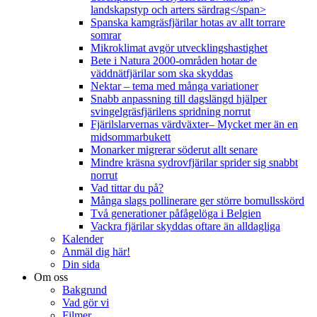
landskapstyp och arters särdrag</span>
Spanska kamgräsfjärilar hotas av allt torrare
somrar
Mikroklimat avgör utvecklingshastighet
Bete i Natura 2000-områden hotar de
väddnätfjärilar som ska skyddas
Nektar – tema med många variationer
Snabb anpassning till dagslängd hjälper
svingelgräsfjärilens spridning norrut
Fjärilslarvernas värdväxter– Mycket mer än en
midsommarbukett
Monarker migrerar söderut allt senare
Mindre kräsna sydrovfjärilar sprider sig snabbt
norrut
Vad tittar du på?
Många slags pollinerare ger större bomullsskörd
Två generationer påfågelöga i Belgien
Vackra fjärilar skyddas oftare än alldagliga
Kalender
Anmäl dig här!
Din sida
Om oss
Bakgrund
Vad gör vi
Filmer