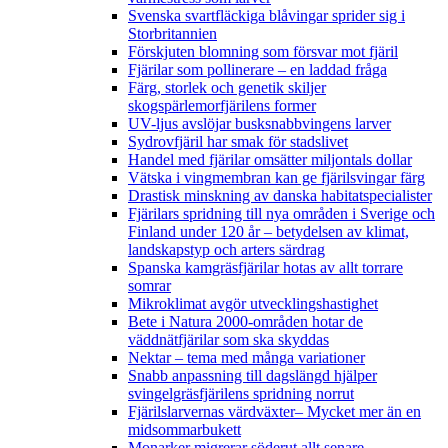
Svenska svartfläckiga blåvingar sprider sig i
Storbritannien
Förskjuten blomning som försvar mot fjäril
Fjärilar som pollinerare – en laddad fråga
Färg, storlek och genetik skiljer
skogspärlemorfjärilens former
UV-ljus avslöjar busksnabbvingens larver
Sydrovfjäril har smak för stadslivet
Handel med fjärilar omsätter miljontals dollar
Vätska i vingmembran kan ge fjärilsvingar färg
Drastisk minskning av danska habitatspecialister
Fjärilars spridning till nya områden i Sverige och
Finland under 120 år
– betydelsen av klimat,
landskapstyp och arters särdrag
Spanska kamgräsfjärilar hotas av allt torrare
somrar
Mikroklimat avgör utvecklingshastighet
Bete i Natura 2000-områden hotar de
väddnätfjärilar som ska skyddas
Nektar – tema med många variationer
Snabb anpassning till dagslängd hjälper
svingelgräsfjärilens spridning norrut
Fjärilslarvernas värdväxter– Mycket mer än en
midsommarbukett
Monarker migrerar söderut allt senare