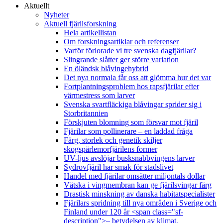
Aktuellt
Nyheter
Aktuell fjärilsforskning
Hela artikellistan
Om forskningsartiklar och referenser
Varför förlorade vi tre svenska dagfjärilar?
Slingrande slåtter ger större variation
En öländsk blåvingehybrid
Det nya normala får oss att glömma hur det var
Fortplantningsproblem hos rapsfjärilar efter
värmestress som larver
Svenska svartfläckiga blåvingar sprider sig i
Storbritannien
Förskjuten blomning som försvar mot fjäril
Fjärilar som pollinerare – en laddad fråga
Färg, storlek och genetik skiljer
skogspärlemorfjärilens former
UV-ljus avslöjar busksnabbvingens larver
Sydrovfjäril har smak för stadslivet
Handel med fjärilar omsätter miljontals dollar
Vätska i vingmembran kan ge fjärilsvingar färg
Drastisk minskning av danska habitatspecialister
Fjärilars spridning till nya områden i Sverige och
Finland under 120 år <span class="sf-
description">– betydelsen av klimat,