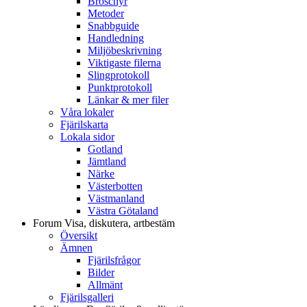
Broschyr
Metoder
Snabbguide
Handledning
Miljöbeskrivning
Viktigaste filerna
Slingprotokoll
Punktprotokoll
Länkar & mer filer
Våra lokaler
Fjärilskarta
Lokala sidor
Gotland
Jämtland
Närke
Västerbotten
Västmanland
Västra Götaland
Forum
Visa, diskutera, artbestäm
Översikt
Ämnen
Fjärilsfrågor
Bilder
Allmänt
Fjärilsgalleri