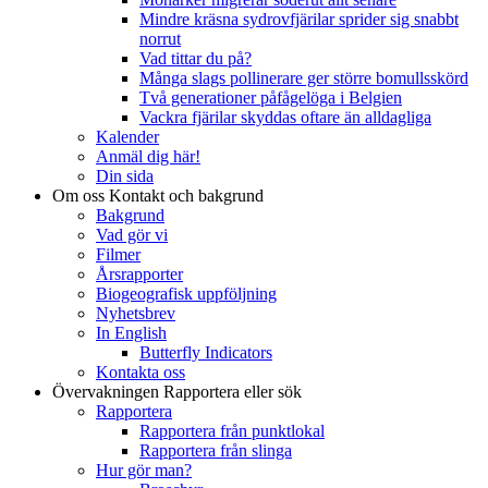
Mindre kräsna sydrovfjärilar sprider sig snabbt
norrut
Vad tittar du på?
Många slags pollinerare ger större bomullsskörd
Två generationer påfågelöga i Belgien
Vackra fjärilar skyddas oftare än alldagliga
Kalender
Anmäl dig här!
Din sida
Om oss
Kontakt och bakgrund
Bakgrund
Vad gör vi
Filmer
Årsrapporter
Biogeografisk uppföljning
Nyhetsbrev
In English
Butterfly Indicators
Kontakta oss
Övervakningen
Rapportera eller sök
Rapportera
Rapportera från punktlokal
Rapportera från slinga
Hur gör man?