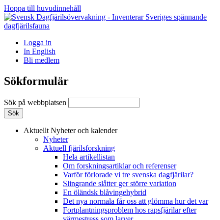
Hoppa till huvudinnehåll
Logga in
In English
Bli medlem
Sökformulär
Sök på webbplatsen
Aktuellt
Nyheter och kalender
Nyheter
Aktuell fjärilsforskning
Hela artikellistan
Om forskningsartiklar och referenser
Varför förlorade vi tre svenska dagfjärilar?
Slingrande slåtter ger större variation
En öländsk blåvingehybrid
Det nya normala får oss att glömma hur det var
Fortplantningsproblem hos rapsfjärilar efter
värmestress som larver