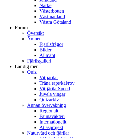
Närke
Västerbotten
Västmanland
Västra Götaland
Forum
Översikt
Ämnen
Fjärilsfrågor
Bilder
Allmänt
Fjärilsgalleri
Lär dig mer
Quiz
Vitfjärilar
Träna raps/kål/rov
VitfjärilarSpeed
Juvela vingar
Quizarkiv
Annan övervakning
Regionalt
Faunaväkteri
Internationellt
Atlasprojekt
Naturvård och fjärilar