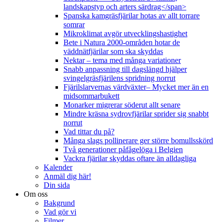
landskapstyp och arters särdrag</span>
Spanska kamgräsfjärilar hotas av allt torrare
somrar
Mikroklimat avgör utvecklingshastighet
Bete i Natura 2000-områden hotar de
väddnätfjärilar som ska skyddas
Nektar – tema med många variationer
Snabb anpassning till dagslängd hjälper
svingelgräsfjärilens spridning norrut
Fjärilslarvernas värdväxter– Mycket mer än en
midsommarbukett
Monarker migrerar söderut allt senare
Mindre kräsna sydrovfjärilar sprider sig snabbt
norrut
Vad tittar du på?
Många slags pollinerare ger större bomullsskörd
Två generationer påfågelöga i Belgien
Vackra fjärilar skyddas oftare än alldagliga
Kalender
Anmäl dig här!
Din sida
Om oss
Bakgrund
Vad gör vi
Filmer