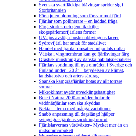
Svenska svartfläckiga blåvingar sprider sig i
Storbritannien
Förskjuten blomning som försvar mot fjäril
Fjärilar som pollinerare – en laddad fråga
Färg, storlek och genetik skiljer
skogspärlemorfjärilens former
UV-ljus avslöjar busksnabbvingens larver
Sydrovfjäril har smak för stadslivet
Handel med fjärilar omsätter miljontals dollar
Vätska i vingmembran kan ge fjärilsvingar färg
Drastisk minskning av danska habitatspecialister
Fjärilars spridning till nya områden i Sverige och
Finland under 120 år
– betydelsen av klimat,
landskapstyp och arters särdrag
Spanska kamgräsfjärilar hotas av allt torrare
somrar
Mikroklimat avgör utvecklingshastighet
Bete i Natura 2000-områden hotar de
väddnätfjärilar som ska skyddas
Nektar – tema med många variationer
Snabb anpassning till dagslängd hjälper
svingelgräsfjärilens spridning norrut
Fjärilslarvernas värdväxter– Mycket mer än en
midsommarbukett
Monarker migrerar söderut allt senare