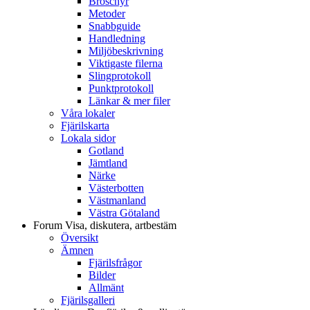
Broschyr
Metoder
Snabbguide
Handledning
Miljöbeskrivning
Viktigaste filerna
Slingprotokoll
Punktprotokoll
Länkar & mer filer
Våra lokaler
Fjärilskarta
Lokala sidor
Gotland
Jämtland
Närke
Västerbotten
Västmanland
Västra Götaland
Forum
Visa, diskutera, artbestäm
Översikt
Ämnen
Fjärilsfrågor
Bilder
Allmänt
Fjärilsgalleri