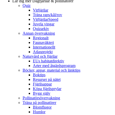
Lär dig mer
Dagfjärilar & pollinatörer
Quiz
Vitfjärilar
Träna raps/kål/rov
VitfjärilarSpeed
Juvela vingar
Quizarkiv
Annan övervakning
Regionalt
Faunaväkteri
Internationellt
Atlasprojekt
Naturvård och fjärilar
EUs habitatdirektiv
Arter med åtgärdsprogram
Böcker, appar, material och länktips
Boktips
Resurser på nätet
Fjärilsappar
Köpa fjärilsprylar
Bygg själv
Pollinatörsövervakning
Träna på pollinatörer
Blomflugor
Humlor