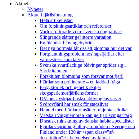
Aktuellt
Nyheter
Aktuell fjärilsforskning
Hela artikellistan
Om forskningsartiklar och referenser
Varför förlorade vi tre svenska dagfjärilar?
Slingrande slåtter ger större variation
En öländsk blåvingehybrid
Det nya normala får oss att glömma hur det var
Fortplantningsproblem hos rapsfjärilar efter
värmestress som larver
Svenska svartfläckiga blåvingar sprider sig i
Storbritannien
Förskjuten blomning som försvar mot fjäril
Fjärilar som pollinerare – en laddad fråga
Färg, storlek och genetik skiljer
skogspärlemorfjärilens former
UV-ljus avslöjar busksnabbvingens larver
Sydrovfjäril har smak för stadslivet
Handel med fjärilar omsätter miljontals dollar
Vätska i vingmembran kan ge fjärilsvingar färg
Drastisk minskning av danska habitatspecialister
Fjärilars spridning till nya områden i Sverige och
Finland under 120 år <span class="sf-
description">– betydelsen av klimat,