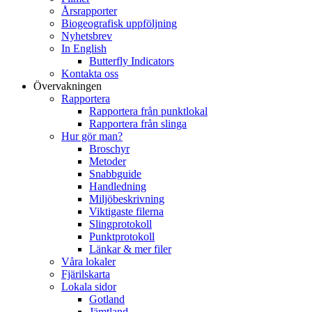
Årsrapporter
Biogeografisk uppföljning
Nyhetsbrev
In English
Butterfly Indicators
Kontakta oss
Övervakningen
Rapportera
Rapportera från punktlokal
Rapportera från slinga
Hur gör man?
Broschyr
Metoder
Snabbguide
Handledning
Miljöbeskrivning
Viktigaste filerna
Slingprotokoll
Punktprotokoll
Länkar & mer filer
Våra lokaler
Fjärilskarta
Lokala sidor
Gotland
Jämtland