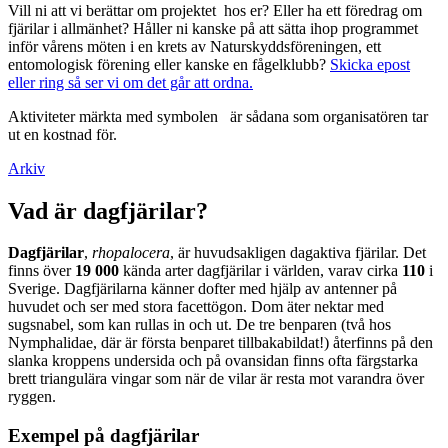
Vill ni att vi berättar om projektet hos er? Eller ha ett föredrag om
fjärilar i allmänhet? Håller ni kanske på att sätta ihop programmet
inför vårens möten i en krets av Naturskyddsföreningen, ett
entomologisk förening eller kanske en fågelklubb?
Skicka epost
eller ring så ser vi om det går att ordna.
Aktiviteter märkta med symbolen
är sådana som organisatören tar
ut en kostnad för.
Arkiv
Vad är dagfjärilar?
Dagfjärilar
,
rhopalocera
, är huvudsakligen dagaktiva fjärilar. Det
finns över
19 000
kända arter dagfjärilar i världen, varav cirka
110
i
Sverige. Dagfjärilarna känner dofter med hjälp av antenner på
huvudet och ser med stora facettögon. Dom äter nektar med
sugsnabel, som kan rullas in och ut. De tre benparen (två hos
Nymphalidae, där är första benparet tillbakabildat!) återfinns på den
slanka kroppens undersida och på ovansidan finns ofta färgstarka
brett triangulära vingar som när de vilar är resta mot varandra över
ryggen.
Exempel på dagfjärilar