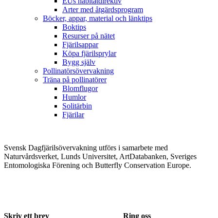
EUs habitatdirektiv
Arter med åtgärdsprogram
Böcker, appar, material och länktips
Boktips
Resurser på nätet
Fjärilsappar
Köpa fjärilsprylar
Bygg själv
Pollinatörsövervakning
Träna på pollinatörer
Blomflugor
Humlor
Solitärbin
Fjärilar
Svensk Dagfjärilsövervakning utförs i samarbete med
Naturvårdsverket, Lunds Universitet, ArtDatabanken, Sveriges
Entomologiska Förening och Butterfly Conservation Europe.
Skriv ett brev
Ring oss