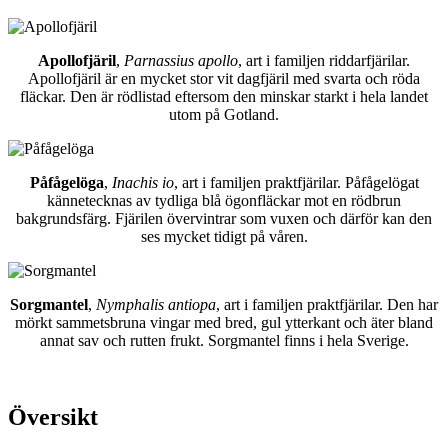
Apollofjäril
,
Parnassius apollo
, art i familjen riddarfjärilar.
Apollofjäril är en mycket stor vit dagfjäril med svarta och röda
fläckar. Den är rödlistad eftersom den minskar starkt i hela landet
utom på Gotland.
Påfågelöga
,
Inachis io
, art i familjen praktfjärilar. Påfågelögat
kännetecknas av tydliga blå ögonfläckar mot en rödbrun
bakgrundsfärg. Fjärilen övervintrar som vuxen och därför kan den
ses mycket tidigt på våren.
Sorgmantel
,
Nymphalis antiopa
, art i familjen praktfjärilar. Den har
mörkt sammetsbruna vingar med bred, gul ytterkant och äter bland
annat sav och rutten frukt. Sorgmantel finns i hela Sverige.
Översikt