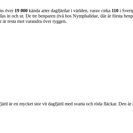
nns över
19 000
kända arter dagfjärilar i världen, varav cirka
110
i Sveri
as in och ut. De tre benparen (två hos Nymphalidae, där är första benpa
ar är resta mot varandra över ryggen.
lofjäril är en mycket stor vit dagfjäril med svarta och röda fläckar. Den 