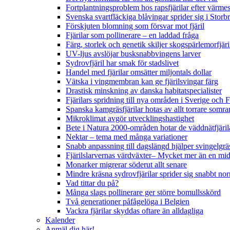
Fortplantningsproblem hos rapsfjärilar efter värmes
Svenska svartfläckiga blåvingar sprider sig i Storb
Förskjuten blomning som försvar mot fjäril
Fjärilar som pollinerare – en laddad fråga
Färg, storlek och genetik skiljer skogspärlemorfjär
UV-ljus avslöjar busksnabbvingens larver
Sydrovfjäril har smak för stadslivet
Handel med fjärilar omsätter miljontals dollar
Vätska i vingmembran kan ge fjärilsvingar färg
Drastisk minskning av danska habitatspecialister
Fjärilars spridning till nya områden i Sverige och
Spanska kamgräsfjärilar hotas av allt torrare somra
Mikroklimat avgör utvecklingshastighet
Bete i Natura 2000-områden hotar de väddnätfjäri
Nektar – tema med många variationer
Snabb anpassning till dagslängd hjälper svingelgräs
Fjärilslarvernas värdväxter– Mycket mer än en m
Monarker migrerar söderut allt senare
Mindre kräsna sydrovfjärilar sprider sig snabbt nor
Vad tittar du på?
Många slags pollinerare ger större bomullsskörd
Två generationer påfågelöga i Belgien
Vackra fjärilar skyddas oftare än alldagliga
Kalender
Anmäl dig här!