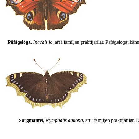
Påfågelöga
,
Inachis io
, art i familjen praktfjärilar. Påfågelögat 
Sorgmantel
,
Nymphalis antiopa
, art i familjen praktfjärila