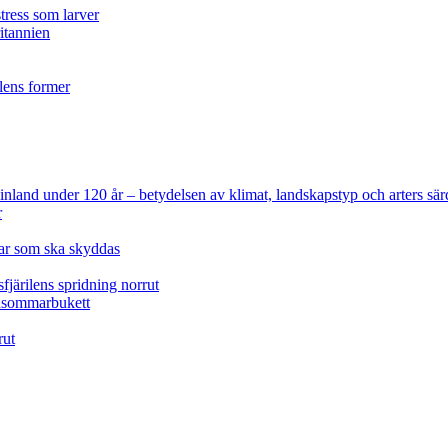
tress som larver
ritannien
ilens former
 Finland under 120 år
– betydelsen av klimat, landskapstyp och arters sär
r
lar som ska skyddas
fjärilens spridning norrut
idsommarbukett
rut