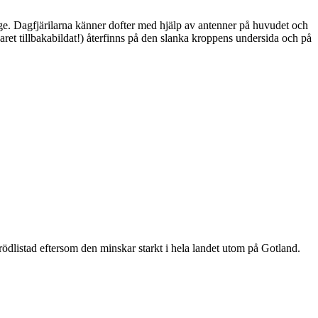
ge. Dagfjärilarna känner dofter med hjälp av antenner på huvudet och
ret tillbakabildat!) återfinns på den slanka kroppens undersida och på
är rödlistad eftersom den minskar starkt i hela landet utom på Gotland.