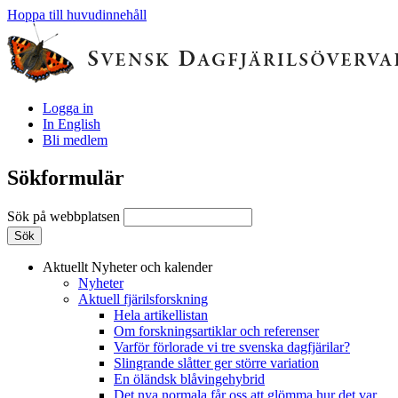
Hoppa till huvudinnehåll
Logga in
In English
Bli medlem
Sökformulär
Sök på webbplatsen
Aktuellt
Nyheter och kalender
Nyheter
Aktuell fjärilsforskning
Hela artikellistan
Om forskningsartiklar och referenser
Varför förlorade vi tre svenska dagfjärilar?
Slingrande slåtter ger större variation
En öländsk blåvingehybrid
Det nya normala får oss att glömma hur det var