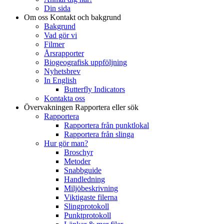
Din sida
Om oss
Kontakt och bakgrund
Bakgrund
Vad gör vi
Filmer
Årsrapporter
Biogeografisk uppföljning
Nyhetsbrev
In English
Butterfly Indicators
Kontakta oss
Övervakningen
Rapportera eller sök
Rapportera
Rapportera från punktlokal
Rapportera från slinga
Hur gör man?
Broschyr
Metoder
Snabbguide
Handledning
Miljöbeskrivning
Viktigaste filerna
Slingprotokoll
Punktprotokoll