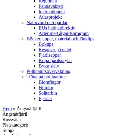
Regionalt
Faunaväkteri
Internationellt
Atlasprojekt
Naturvård och fjärilar
EUs habitatdirektiv
Arter med åtgärdsprogram
Böcker, appar, material och länktips
Boktips
Resurser på nätet
Fjärilsappar
Köpa fjärilsprylar
Bygg själv
Pollinatörsövervakning
Träna på pollinatörer
Blomflugor
Humlor
Solitärbin
Fjärilar
Hem
» Ängsnätfjäril
Ängsnätfjäril
Russvätar
Platskategori:
Slinga