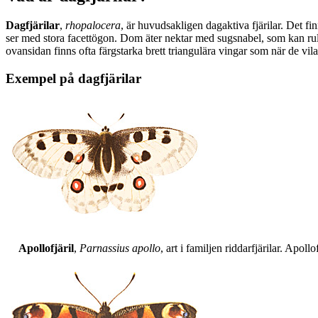
Dagfjärilar
,
rhopalocera
, är huvudsakligen dagaktiva fjärilar. Det fi
ser med stora facettögon. Dom äter nektar med sugsnabel, som kan rull
ovansidan finns ofta färgstarka brett triangulära vingar som när de vil
Exempel på dagfjärilar
Apollofjäril
,
Parnassius apollo
, art i familjen riddarfjärilar. Apol