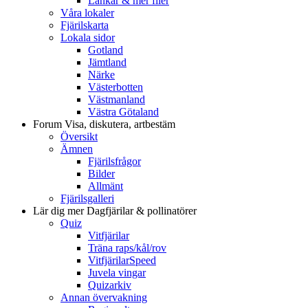
Länkar & mer filer
Våra lokaler
Fjärilskarta
Lokala sidor
Gotland
Jämtland
Närke
Västerbotten
Västmanland
Västra Götaland
Forum
Visa, diskutera, artbestäm
Översikt
Ämnen
Fjärilsfrågor
Bilder
Allmänt
Fjärilsgalleri
Lär dig mer
Dagfjärilar & pollinatörer
Quiz
Vitfjärilar
Träna raps/kål/rov
VitfjärilarSpeed
Juvela vingar
Quizarkiv
Annan övervakning