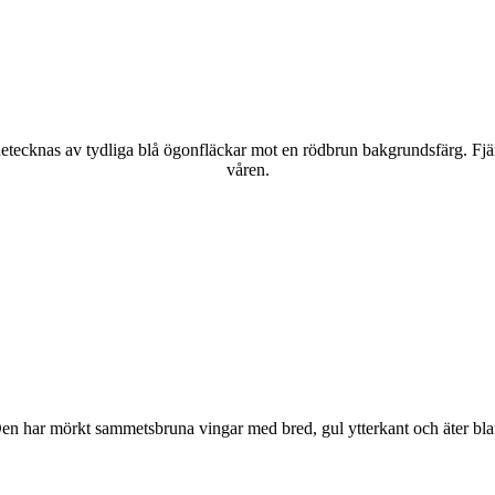
kännetecknas av tydliga blå ögonfläckar mot en rödbrun bakgrundsfärg. Fj
våren.
r. Den har mörkt sammetsbruna vingar med bred, gul ytterkant och äter bla