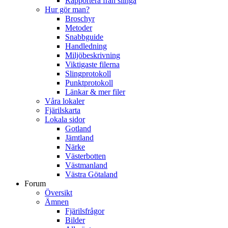
Rapportera från slinga
Hur gör man?
Broschyr
Metoder
Snabbguide
Handledning
Miljöbeskrivning
Viktigaste filerna
Slingprotokoll
Punktprotokoll
Länkar & mer filer
Våra lokaler
Fjärilskarta
Lokala sidor
Gotland
Jämtland
Närke
Västerbotten
Västmanland
Västra Götaland
Forum
Översikt
Ämnen
Fjärilsfrågor
Bilder