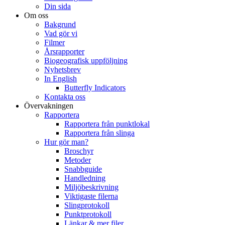
Din sida
Om oss
Bakgrund
Vad gör vi
Filmer
Årsrapporter
Biogeografisk uppföljning
Nyhetsbrev
In English
Butterfly Indicators
Kontakta oss
Övervakningen
Rapportera
Rapportera från punktlokal
Rapportera från slinga
Hur gör man?
Broschyr
Metoder
Snabbguide
Handledning
Miljöbeskrivning
Viktigaste filerna
Slingprotokoll
Punktprotokoll
Länkar & mer filer