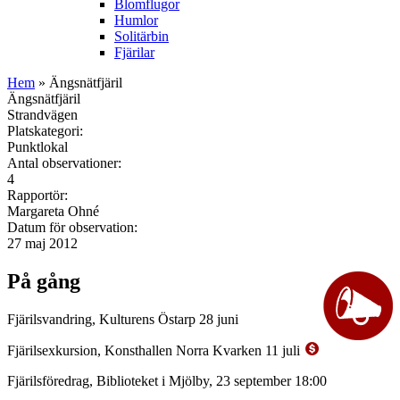
Blomflugor
Humlor
Solitärbin
Fjärilar
Hem
» Ängsnätfjäril
Ängsnätfjäril
Strandvägen
Platskategori:
Punktlokal
Antal observationer:
4
Rapportör:
Margareta Ohné
Datum för observation:
27 maj 2012
På gång
Fjärilsvandring, Kulturens Östarp 28 juni
Fjärilsexkursion, Konsthallen Norra Kvarken 11 juli
Fjärilsföredrag, Biblioteket i Mjölby, 23 september 18:00