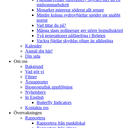
midsommarbukett
Monarker migrerar söderut allt senare
Mindre kräsna sydrovfjärilar sprider sig snabbt
norrut
Vad tittar du på?
Många slags pollinerare ger större bomullsskörd
Två generationer påfågelöga i Belgien
Vackra fjärilar skyddas oftare än alldagliga
Kalender
Anmäl dig här!
Din sida
Om oss
Bakgrund
Vad gör vi
Filmer
Årsrapporter
Biogeografisk uppföljning
Nyhetsbrev
In English
Butterfly Indicators
Kontakta oss
Övervakningen
Rapportera
Rapportera från punktlokal