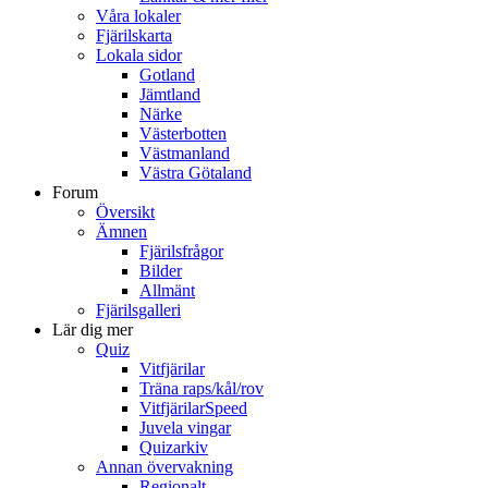
Våra lokaler
Fjärilskarta
Lokala sidor
Gotland
Jämtland
Närke
Västerbotten
Västmanland
Västra Götaland
Forum
Översikt
Ämnen
Fjärilsfrågor
Bilder
Allmänt
Fjärilsgalleri
Lär dig mer
Quiz
Vitfjärilar
Träna raps/kål/rov
VitfjärilarSpeed
Juvela vingar
Quizarkiv
Annan övervakning
Regionalt