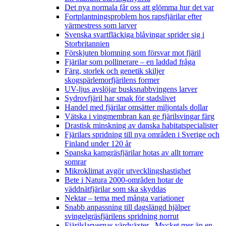
Det nya normala får oss att glömma hur det var
Fortplantningsproblem hos rapsfjärilar efter
värmestress som larver
Svenska svartfläckiga blåvingar sprider sig i
Storbritannien
Förskjuten blomning som försvar mot fjäril
Fjärilar som pollinerare – en laddad fråga
Färg, storlek och genetik skiljer
skogspärlemorfjärilens former
UV-ljus avslöjar busksnabbvingens larver
Sydrovfjäril har smak för stadslivet
Handel med fjärilar omsätter miljontals dollar
Vätska i vingmembran kan ge fjärilsvingar färg
Drastisk minskning av danska habitatspecialister
Fjärilars spridning till nya områden i Sverige och
Finland under 120 år
Spanska kamgräsfjärilar hotas av allt torrare
somrar
Mikroklimat avgör utvecklingshastighet
Bete i Natura 2000-områden hotar de
väddnätfjärilar som ska skyddas
Nektar – tema med många variationer
Snabb anpassning till dagslängd hjälper
svingelgräsfjärilens spridning norrut
Fjärilslarvernas värdväxter– Mycket mer än en