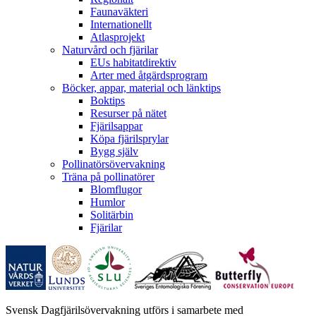
Faunaväkteri
Internationellt
Atlasprojekt
Naturvård och fjärilar
EUs habitatdirektiv
Arter med åtgärdsprogram
Böcker, appar, material och länktips
Boktips
Resurser på nätet
Fjärilsappar
Köpa fjärilsprylar
Bygg själv
Pollinatörsövervakning
Träna på pollinatörer
Blomflugor
Humlor
Solitärbin
Fjärilar
Svensk Dagfjärilsövervakning utförs i samarbete med