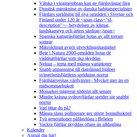
Vätska i vingmembran kan ge fjärilsvingar färg
Drastisk minskning av danska habitatspecialister
Fjärilars spridning till nya områden i Sverige och
Finland under 120 år <span class="sf-
description">– betydelsen av klimat,
landskapstyp och arters särdrag</span>
Spanska kamgräsfjärilar hotas av allt torrare
somrar
Mikroklimat avgör utvecklingshastighet
Bete i Natura 2000-områden hotar de
väddnätfjärilar som ska skyddas
Nektar – tema med många variationer
Snabb anpassning till dagslängd hjälper
svingelgräsfjärilens spridning norrut
Fjärilslarvernas värdväxter– Mycket mer än en
midsommarbukett
Monarker migrerar söderut allt senare
Mindre kräsna sydrovfjärilar sprider sig snabbt
norrut
Vad tittar du på?
Många slags pollinerare ger större bomullsskörd
Två generationer påfågelöga i Belgien
Vackra fjärilar skyddas oftare än alldagliga
Kalender
Anmäl dig här!