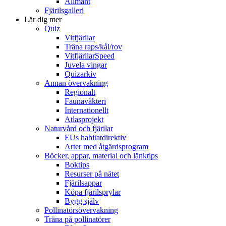
Allmänt
Fjärilsgalleri
Lär dig mer
Quiz
Vitfjärilar
Träna raps/kål/rov
VitfjärilarSpeed
Juvela vingar
Quizarkiv
Annan övervakning
Regionalt
Faunaväkteri
Internationellt
Atlasprojekt
Naturvård och fjärilar
EUs habitatdirektiv
Arter med åtgärdsprogram
Böcker, appar, material och länktips
Boktips
Resurser på nätet
Fjärilsappar
Köpa fjärilsprylar
Bygg själv
Pollinatörsövervakning
Träna på pollinatörer