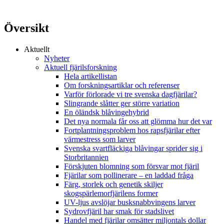
Översikt
Aktuellt
Nyheter
Aktuell fjärilsforskning
Hela artikellistan
Om forskningsartiklar och referenser
Varför förlorade vi tre svenska dagfjärilar?
Slingrande slåtter ger större variation
En öländsk blåvingehybrid
Det nya normala får oss att glömma hur det var
Fortplantningsproblem hos rapsfjärilar efter
värmestress som larver
Svenska svartfläckiga blåvingar sprider sig i
Storbritannien
Förskjuten blomning som försvar mot fjäril
Fjärilar som pollinerare – en laddad fråga
Färg, storlek och genetik skiljer
skogspärlemorfjärilens former
UV-ljus avslöjar busksnabbvingens larver
Sydrovfjäril har smak för stadslivet
Handel med fjärilar omsätter miljontals dollar