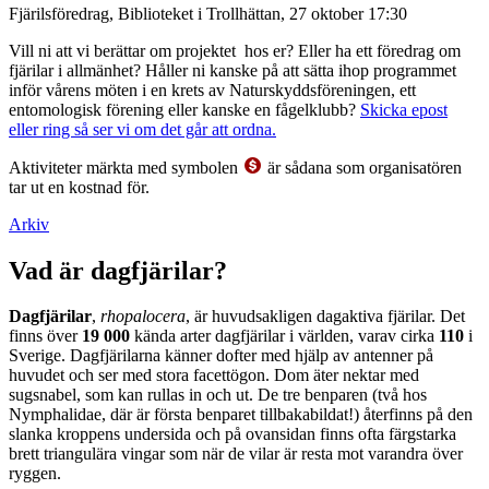
Fjärilsföredrag, Biblioteket i Trollhättan, 27 oktober 17:30
Vill ni att vi berättar om projektet hos er? Eller ha ett föredrag om
fjärilar i allmänhet? Håller ni kanske på att sätta ihop programmet
inför vårens möten i en krets av Naturskyddsföreningen, ett
entomologisk förening eller kanske en fågelklubb?
Skicka epost
eller ring så ser vi om det går att ordna.
Aktiviteter märkta med symbolen
är sådana som organisatören
tar ut en kostnad för.
Arkiv
Vad är dagfjärilar?
Dagfjärilar
,
rhopalocera
, är huvudsakligen dagaktiva fjärilar. Det
finns över
19 000
kända arter dagfjärilar i världen, varav cirka
110
i
Sverige. Dagfjärilarna känner dofter med hjälp av antenner på
huvudet och ser med stora facettögon. Dom äter nektar med
sugsnabel, som kan rullas in och ut. De tre benparen (två hos
Nymphalidae, där är första benparet tillbakabildat!) återfinns på den
slanka kroppens undersida och på ovansidan finns ofta färgstarka
brett triangulära vingar som när de vilar är resta mot varandra över
ryggen.