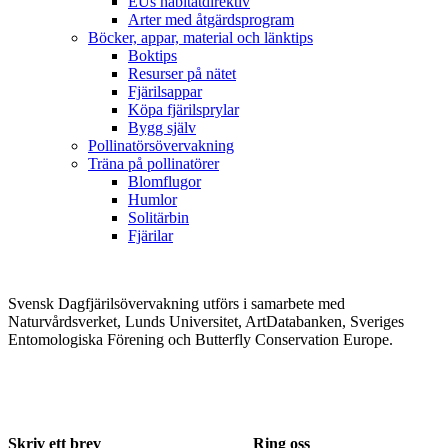
EUs habitatdirektiv
Arter med åtgärdsprogram
Böcker, appar, material och länktips
Boktips
Resurser på nätet
Fjärilsappar
Köpa fjärilsprylar
Bygg själv
Pollinatörsövervakning
Träna på pollinatörer
Blomflugor
Humlor
Solitärbin
Fjärilar
Svensk Dagfjärilsövervakning utförs i samarbete med
Naturvårdsverket, Lunds Universitet, ArtDatabanken, Sveriges
Entomologiska Förening och Butterfly Conservation Europe.
Skriv ett brev
Ring oss