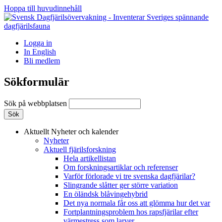
Hoppa till huvudinnehåll
Logga in
In English
Bli medlem
Sökformulär
Sök på webbplatsen
Aktuellt
Nyheter och kalender
Nyheter
Aktuell fjärilsforskning
Hela artikellistan
Om forskningsartiklar och referenser
Varför förlorade vi tre svenska dagfjärilar?
Slingrande slåtter ger större variation
En öländsk blåvingehybrid
Det nya normala får oss att glömma hur det var
Fortplantningsproblem hos rapsfjärilar efter
värmestress som larver