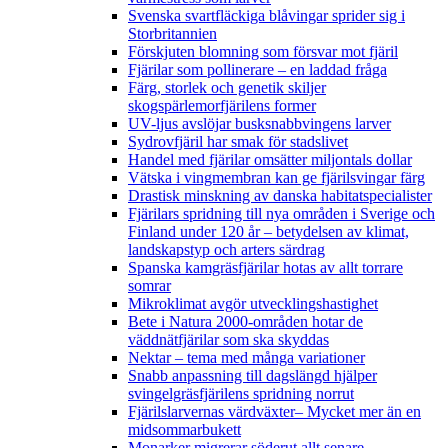
Svenska svartfläckiga blåvingar sprider sig i
Storbritannien
Förskjuten blomning som försvar mot fjäril
Fjärilar som pollinerare – en laddad fråga
Färg, storlek och genetik skiljer
skogspärlemorfjärilens former
UV-ljus avslöjar busksnabbvingens larver
Sydrovfjäril har smak för stadslivet
Handel med fjärilar omsätter miljontals dollar
Vätska i vingmembran kan ge fjärilsvingar färg
Drastisk minskning av danska habitatspecialister
Fjärilars spridning till nya områden i Sverige och
Finland under 120 år
– betydelsen av klimat,
landskapstyp och arters särdrag
Spanska kamgräsfjärilar hotas av allt torrare
somrar
Mikroklimat avgör utvecklingshastighet
Bete i Natura 2000-områden hotar de
väddnätfjärilar som ska skyddas
Nektar – tema med många variationer
Snabb anpassning till dagslängd hjälper
svingelgräsfjärilens spridning norrut
Fjärilslarvernas värdväxter– Mycket mer än en
midsommarbukett
Monarker migrerar söderut allt senare