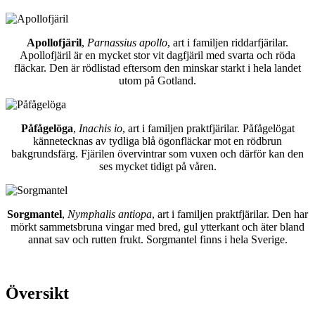
Apollofjäril
,
Parnassius apollo
, art i familjen riddarfjärilar.
Apollofjäril är en mycket stor vit dagfjäril med svarta och röda
fläckar. Den är rödlistad eftersom den minskar starkt i hela landet
utom på Gotland.
Påfågelöga
,
Inachis io
, art i familjen praktfjärilar. Påfågelögat
kännetecknas av tydliga blå ögonfläckar mot en rödbrun
bakgrundsfärg. Fjärilen övervintrar som vuxen och därför kan den
ses mycket tidigt på våren.
Sorgmantel
,
Nymphalis antiopa
, art i familjen praktfjärilar. Den har
mörkt sammetsbruna vingar med bred, gul ytterkant och äter bland
annat sav och rutten frukt. Sorgmantel finns i hela Sverige.
Översikt