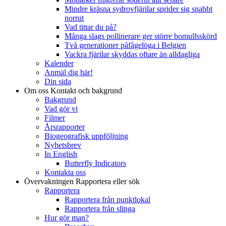
Mindre kräsna sydrovfjärilar sprider sig snabbt
norrut
Vad tittar du på?
Många slags pollinerare ger större bomullsskörd
Två generationer påfågelöga i Belgien
Vackra fjärilar skyddas oftare än alldagliga
Kalender
Anmäl dig här!
Din sida
Om oss
Kontakt och bakgrund
Bakgrund
Vad gör vi
Filmer
Årsrapporter
Biogeografisk uppföljning
Nyhetsbrev
In English
Butterfly Indicators
Kontakta oss
Övervakningen
Rapportera eller sök
Rapportera
Rapportera från punktlokal
Rapportera från slinga
Hur gör man?