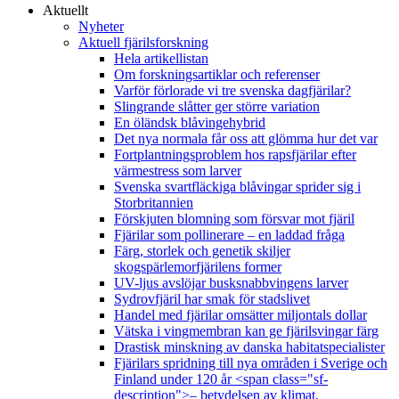
Aktuellt
Nyheter
Aktuell fjärilsforskning
Hela artikellistan
Om forskningsartiklar och referenser
Varför förlorade vi tre svenska dagfjärilar?
Slingrande slåtter ger större variation
En öländsk blåvingehybrid
Det nya normala får oss att glömma hur det var
Fortplantningsproblem hos rapsfjärilar efter
värmestress som larver
Svenska svartfläckiga blåvingar sprider sig i
Storbritannien
Förskjuten blomning som försvar mot fjäril
Fjärilar som pollinerare – en laddad fråga
Färg, storlek och genetik skiljer
skogspärlemorfjärilens former
UV-ljus avslöjar busksnabbvingens larver
Sydrovfjäril har smak för stadslivet
Handel med fjärilar omsätter miljontals dollar
Vätska i vingmembran kan ge fjärilsvingar färg
Drastisk minskning av danska habitatspecialister
Fjärilars spridning till nya områden i Sverige och
Finland under 120 år <span class="sf-
description">– betydelsen av klimat,