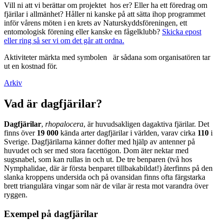
Vill ni att vi berättar om projektet hos er? Eller ha ett föredrag om
fjärilar i allmänhet? Håller ni kanske på att sätta ihop programmet
inför vårens möten i en krets av Naturskyddsföreningen, ett
entomologisk förening eller kanske en fågelklubb?
Skicka epost
eller ring så ser vi om det går att ordna.
Aktiviteter märkta med symbolen
är sådana som organisatören tar
ut en kostnad för.
Arkiv
Vad är dagfjärilar?
Dagfjärilar
,
rhopalocera
, är huvudsakligen dagaktiva fjärilar. Det
finns över
19 000
kända arter dagfjärilar i världen, varav cirka
110
i
Sverige. Dagfjärilarna känner dofter med hjälp av antenner på
huvudet och ser med stora facettögon. Dom äter nektar med
sugsnabel, som kan rullas in och ut. De tre benparen (två hos
Nymphalidae, där är första benparet tillbakabildat!) återfinns på den
slanka kroppens undersida och på ovansidan finns ofta färgstarka
brett triangulära vingar som när de vilar är resta mot varandra över
ryggen.
Exempel på dagfjärilar