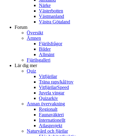
Närke
Västerbotten
Västmanland
Västra Götaland
Forum
Översikt
Ämnen
Fjärilsfrågor
Bilder
Allmänt
Fjärilsgalleri
Lär dig mer
Quiz
Vitfjärilar
Träna raps/kål/rov
VitfjärilarSpeed
Juvela vingar
Quizarkiv
Annan övervakning
Regionalt
Faunaväkteri
Internationellt
Atlasprojekt
Naturvård och fjärilar