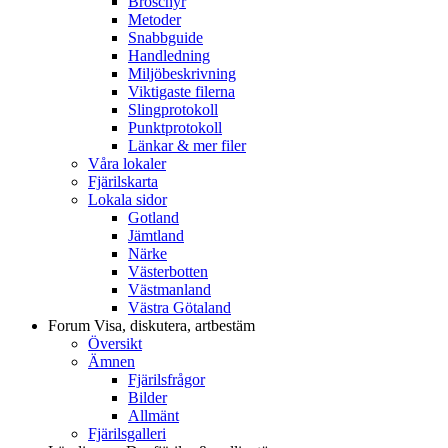
Broschyr
Metoder
Snabbguide
Handledning
Miljöbeskrivning
Viktigaste filerna
Slingprotokoll
Punktprotokoll
Länkar & mer filer
Våra lokaler
Fjärilskarta
Lokala sidor
Gotland
Jämtland
Närke
Västerbotten
Västmanland
Västra Götaland
Forum
Visa, diskutera, artbestäm
Översikt
Ämnen
Fjärilsfrågor
Bilder
Allmänt
Fjärilsgalleri