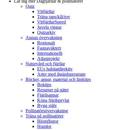
Lär dig mer
Dagfjärilar & pollinatörer
Quiz
Vitfjärilar
Träna raps/kål/rov
VitfjärilarSpeed
Juvela vingar
Quizarkiv
Annan övervakning
Regionalt
Faunaväkteri
Internationellt
Atlasprojekt
Naturvård och fjärilar
EUs habitatdirektiv
Arter med åtgärdsprogram
Böcker, appar, material och länktips
Boktips
Resurser på nätet
Fjärilsappar
Köpa fjärilsprylar
Bygg själv
Pollinatörsövervakning
Träna på pollinatörer
Blomflugor
Humlor