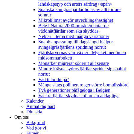
landskapstyp och arters särdrag</span>
Spanska kamgräsfjärilar hotas av allt torrare
somrar
Mikroklimat avgör utvecklingshastighet
Bete i Natura 2000-områden hotar de
väddnätfjärilar som ska skyddas
Nektar – tema med många variationer
Snabb anpassning till dagslängd hjälper
svingelgräsfjärilens spridning norrut
Fjärilslarvernas värdväxter– Mycket mer än en
midsommarbukett
Monarker migrerar söderut allt senare
Mindre kräsna sydrovfjärilar sprider sig snabbt
norrut
Vad tittar du på?
Många slags pollinerare ger större bomullsskörd
Två generationer påfågelöga i Belgien
Vackra fjärilar skyddas oftare än alldagliga
Kalender
Anmäl dig här!
Din sida
Om oss
Bakgrund
Vad gör vi
Filmer