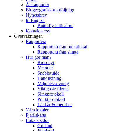
Årsrapporter
Biogeografisk uppföljning
Nyhetsbrev
In English
Butterfly Indicators
Kontakta oss
Övervakningen
Rapportera
Rapportera från punktlokal
Rapportera från slinga
Hur gör man?
Broschyr
Metoder
Snabbguide
Handledning
Miljöbeskrivning
Viktigaste filerna
Slingprotokoll
Punktprotokoll
Länkar & mer filer
Våra lokaler
Fjärilskarta
Lokala sidor
Gotland
Jämtland