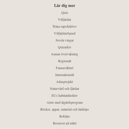
Lär dig mer
Quiz
Vitfjärilar
Träna raps/kål/rov
VitfjärilarSpeed
Juvela vingar
Quizarkiv
Annan övervakning
Regionalt
Faunaväkteri
Internationellt
Atlasprojekt
Naturvård och fjärilar
EUs habitatdirektiv
Arter med åtgärdsprogram
Böcker, appar, material och länktips
Boktips
Resurser på nätet