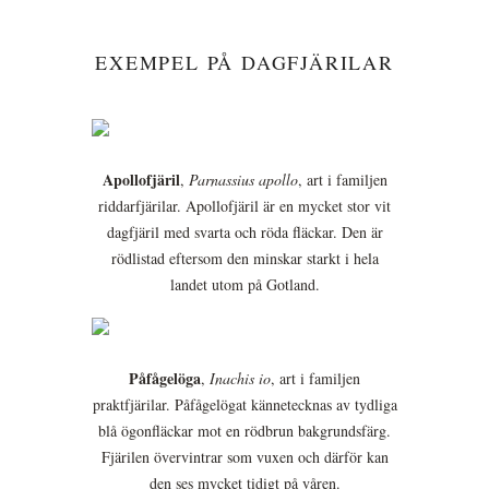
EXEMPEL PÅ DAGFJÄRILAR
Apollofjäril
,
Parnassius apollo
, art i familjen
riddarfjärilar. Apollofjäril är en mycket stor vit
dagfjäril med svarta och röda fläckar. Den är
rödlistad eftersom den minskar starkt i hela
landet utom på Gotland.
Påfågelöga
,
Inachis io
, art i familjen
praktfjärilar. Påfågelögat kännetecknas av tydliga
blå ögonfläckar mot en rödbrun bakgrundsfärg.
Fjärilen övervintrar som vuxen och därför kan
den ses mycket tidigt på våren.