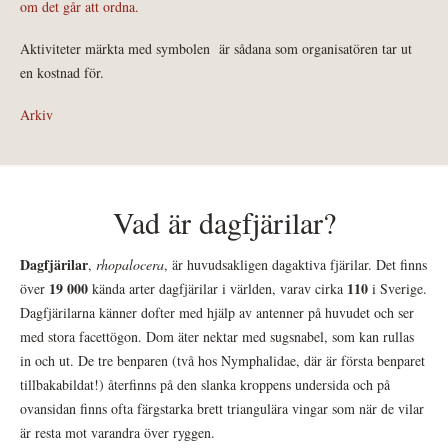
om det går att ordna.
Aktiviteter märkta med symbolen
är sådana som organisatören tar ut
en kostnad för.
Arkiv
Vad är dagfjärilar?
Dagfjärilar
,
rhopalocera
, är huvudsakligen dagaktiva fjärilar. Det finns
19 000
110
över
kända arter dagfjärilar i världen, varav cirka
i Sverige.
Dagfjärilarna känner dofter med hjälp av antenner på huvudet och ser
med stora facettögon. Dom äter nektar med sugsnabel, som kan rullas
in och ut. De tre benparen (två hos Nymphalidae, där är första benparet
tillbakabildat!) återfinns på den slanka kroppens undersida och på
ovansidan finns ofta färgstarka brett triangulära vingar som när de vilar
är resta mot varandra över ryggen.