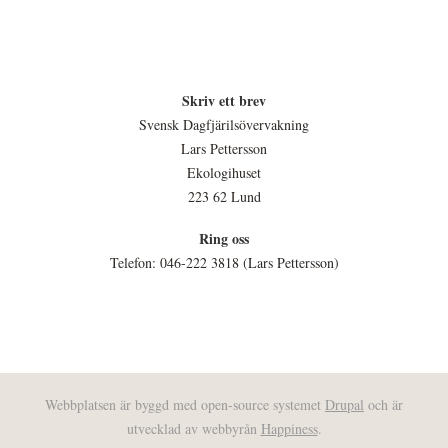
Skriv ett brev
Svensk Dagfjärilsövervakning
Lars Pettersson
Ekologihuset
223 62 Lund
Ring oss
Telefon: 046-222 3818 (Lars Pettersson)
Webbplatsen är byggd med open-source systemet
Drupal
och är
utvecklad av webbyrån
Happiness
.