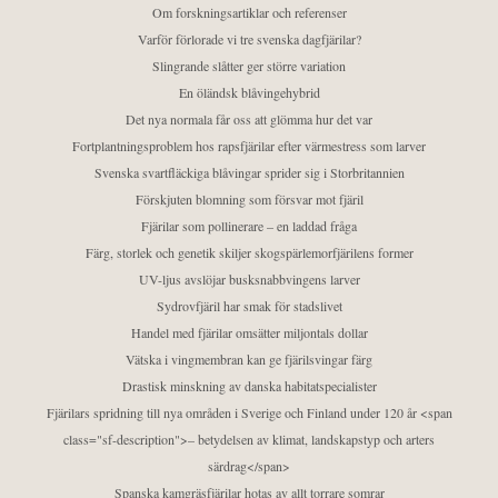
Om forskningsartiklar och referenser
Varför förlorade vi tre svenska dagfjärilar?
Slingrande slåtter ger större variation
En öländsk blåvingehybrid
Det nya normala får oss att glömma hur det var
Fortplantningsproblem hos rapsfjärilar efter värmestress som larver
Svenska svartfläckiga blåvingar sprider sig i Storbritannien
Förskjuten blomning som försvar mot fjäril
Fjärilar som pollinerare – en laddad fråga
Färg, storlek och genetik skiljer skogspärlemorfjärilens former
UV-ljus avslöjar busksnabbvingens larver
Sydrovfjäril har smak för stadslivet
Handel med fjärilar omsätter miljontals dollar
Vätska i vingmembran kan ge fjärilsvingar färg
Drastisk minskning av danska habitatspecialister
Fjärilars spridning till nya områden i Sverige och Finland under 120 år <span
class="sf-description">– betydelsen av klimat, landskapstyp och arters
särdrag</span>
Spanska kamgräsfjärilar hotas av allt torrare somrar