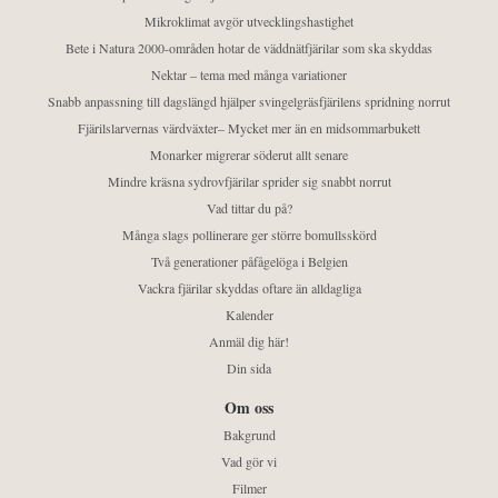
Mikroklimat avgör utvecklingshastighet
Bete i Natura 2000-områden hotar de väddnätfjärilar som ska skyddas
Nektar – tema med många variationer
Snabb anpassning till dagslängd hjälper svingelgräsfjärilens spridning norrut
Fjärilslarvernas värdväxter– Mycket mer än en midsommarbukett
Monarker migrerar söderut allt senare
Mindre kräsna sydrovfjärilar sprider sig snabbt norrut
Vad tittar du på?
Många slags pollinerare ger större bomullsskörd
Två generationer påfågelöga i Belgien
Vackra fjärilar skyddas oftare än alldagliga
Kalender
Anmäl dig här!
Din sida
Om oss
Bakgrund
Vad gör vi
Filmer