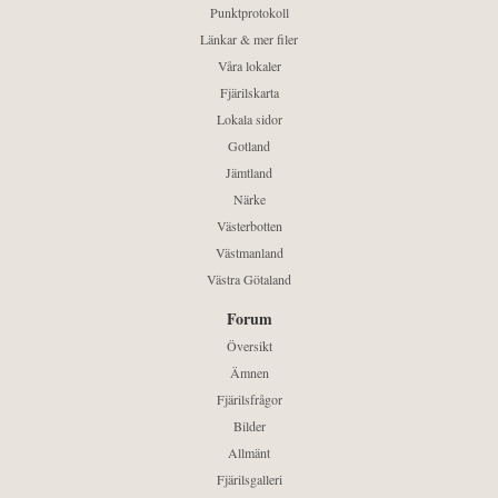
Punktprotokoll
Länkar & mer filer
Våra lokaler
Fjärilskarta
Lokala sidor
Gotland
Jämtland
Närke
Västerbotten
Västmanland
Västra Götaland
Forum
Översikt
Ämnen
Fjärilsfrågor
Bilder
Allmänt
Fjärilsgalleri