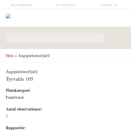
Hoppa till huvudinnehåll
BLI MEDLEM
IN ENGLISH
LOGGA IN
Sökformulär
Hem
» Ängspärlemorfjäril
Ängspärlemorfjäril
Tyrvalds 105
Platskategori:
Punktlokal
Antal observationer:
1
Rapportör: