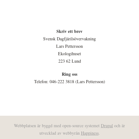
Skriv ett brev
Svensk Dagfjärilsövervakning
Lars Pettersson
Ekologihuset
223 62 Lund
Ring oss
Telefon: 046-222 3818 (Lars Pettersson)
Webbplatsen är byggd med open-source systemet
Drupal
och är
utvecklad av webbyrån
Happiness
.