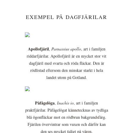
EXEMPEL PÅ DAGFJÄRILAR
Apollofjäril
,
Parnassius apollo
, art i familjen
riddarfjärilar. Apollofjäril är en mycket stor vit
dagfjäril med svarta och röda fläckar. Den är
rödlistad eftersom den minskar starkt i hela
landet utom på Gotland.
Påfågelöga
,
Inachis io
, art i familjen
praktfjärilar. Påfågelögat kännetecknas av tydliga
blå ögonfläckar mot en rödbrun bakgrundsfärg.
Fjärilen övervintrar som vuxen och därför kan
den ses mycket tidigt på våren.