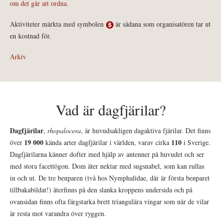
om det går att ordna.
Aktiviteter märkta med symbolen
är sådana som organisatören tar ut
en kostnad för.
Arkiv
Vad är dagfjärilar?
Dagfjärilar
,
rhopalocera
, är huvudsakligen dagaktiva fjärilar. Det finns
19 000
110
över
kända arter dagfjärilar i världen, varav cirka
i Sverige.
Dagfjärilarna känner dofter med hjälp av antenner på huvudet och ser
med stora facettögon. Dom äter nektar med sugsnabel, som kan rullas
in och ut. De tre benparen (två hos Nymphalidae, där är första benparet
tillbakabildat!) återfinns på den slanka kroppens undersida och på
ovansidan finns ofta färgstarka brett triangulära vingar som när de vilar
är resta mot varandra över ryggen.