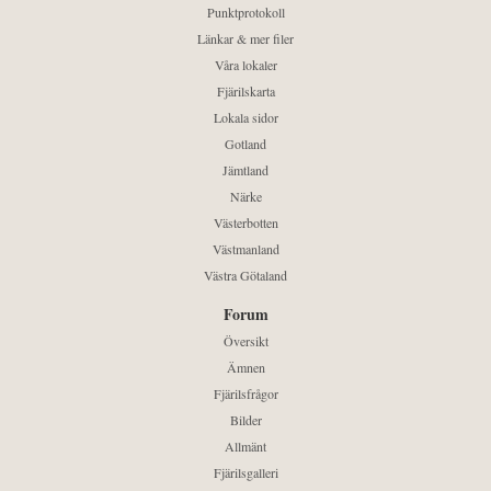
Punktprotokoll
Länkar & mer filer
Våra lokaler
Fjärilskarta
Lokala sidor
Gotland
Jämtland
Närke
Västerbotten
Västmanland
Västra Götaland
Forum
Översikt
Ämnen
Fjärilsfrågor
Bilder
Allmänt
Fjärilsgalleri