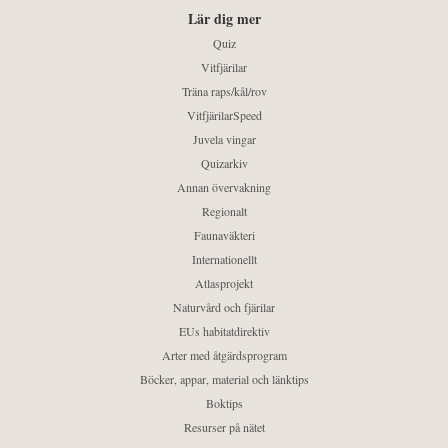
Lär dig mer
Quiz
Vitfjärilar
Träna raps/kål/rov
VitfjärilarSpeed
Juvela vingar
Quizarkiv
Annan övervakning
Regionalt
Faunaväkteri
Internationellt
Atlasprojekt
Naturvård och fjärilar
EUs habitatdirektiv
Arter med åtgärdsprogram
Böcker, appar, material och länktips
Boktips
Resurser på nätet