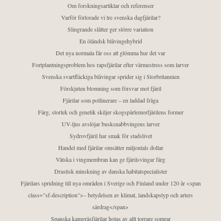
Om forskningsartiklar och referenser
Varför förlorade vi tre svenska dagfjärilar?
Slingrande slåtter ger större variation
En öländsk blåvingehybrid
Det nya normala får oss att glömma hur det var
Fortplantningsproblem hos rapsfjärilar efter värmestress som larver
Svenska svartfläckiga blåvingar sprider sig i Storbritannien
Förskjuten blomning som försvar mot fjäril
Fjärilar som pollinerare – en laddad fråga
Färg, storlek och genetik skiljer skogspärlemorfjärilens former
UV-ljus avslöjar busksnabbvingens larver
Sydrovfjäril har smak för stadslivet
Handel med fjärilar omsätter miljontals dollar
Vätska i vingmembran kan ge fjärilsvingar färg
Drastisk minskning av danska habitatspecialister
Fjärilars spridning till nya områden i Sverige och Finland under 120 år <span
class="sf-description">– betydelsen av klimat, landskapstyp och arters
särdrag</span>
Spanska kamgräsfjärilar hotas av allt torrare somrar