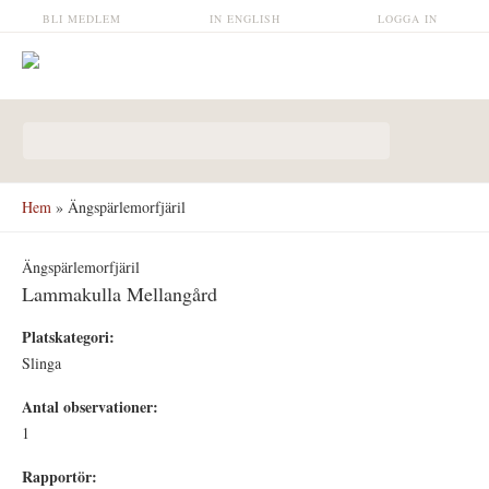
Hoppa till huvudinnehåll
BLI MEDLEM
IN ENGLISH
LOGGA IN
Sökformulär
Hem
» Ängspärlemorfjäril
Ängspärlemorfjäril
Lammakulla Mellangård
Platskategori:
Slinga
Antal observationer:
1
Rapportör: