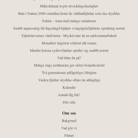
Mikroklimat avgör utvecklingshastighet
Bete i Natura 2000-områden hotar de väddnätfjärilar som ska skyddas
Nektar – tema med många variationer
Snabb anpassning till dagslängd hjälper svingelgräsfjärilens spridning norrut
Fjärilslarvernas värdväxter– Mycket mer än en midsommarbukett
Monarker migrerar söderut allt senare
Mindre kräsna sydrovfjärilar sprider sig snabbt norrut
Vad tittar du på?
Många slags pollinerare ger större bomullsskörd
Två generationer påfågelöga i Belgien
Vackra fjärilar skyddas oftare än alldagliga
Kalender
Anmäl dig här!
Din sida
Om oss
Bakgrund
Vad gör vi
Filmer