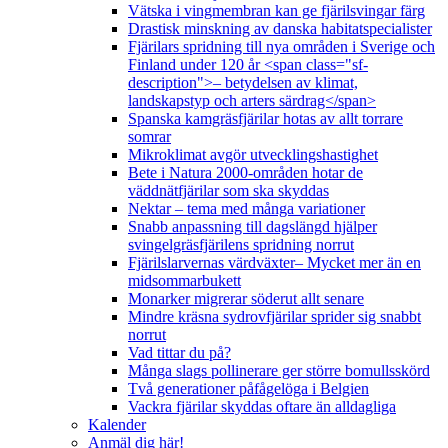
Vätska i vingmembran kan ge fjärilsvingar färg
Drastisk minskning av danska habitatspecialister
Fjärilars spridning till nya områden i Sverige och
Finland under 120 år <span class="sf-
description">– betydelsen av klimat,
landskapstyp och arters särdrag</span>
Spanska kamgräsfjärilar hotas av allt torrare
somrar
Mikroklimat avgör utvecklingshastighet
Bete i Natura 2000-områden hotar de
väddnätfjärilar som ska skyddas
Nektar – tema med många variationer
Snabb anpassning till dagslängd hjälper
svingelgräsfjärilens spridning norrut
Fjärilslarvernas värdväxter– Mycket mer än en
midsommarbukett
Monarker migrerar söderut allt senare
Mindre kräsna sydrovfjärilar sprider sig snabbt
norrut
Vad tittar du på?
Många slags pollinerare ger större bomullsskörd
Två generationer påfågelöga i Belgien
Vackra fjärilar skyddas oftare än alldagliga
Kalender
Anmäl dig här!