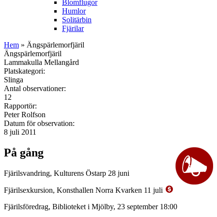
Blomflugor
Humlor
Solitärbin
Fjärilar
Hem
» Ängspärlemorfjäril
Ängspärlemorfjäril
Lammakulla Mellangård
Platskategori:
Slinga
Antal observationer:
12
Rapportör:
Peter Rolfson
Datum för observation:
8 juli 2011
På gång
Fjärilsvandring, Kulturens Östarp 28 juni
Fjärilsexkursion, Konsthallen Norra Kvarken 11 juli
Fjärilsföredrag, Biblioteket i Mjölby, 23 september 18:00