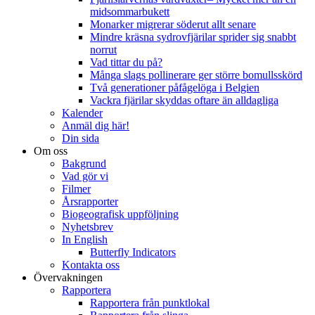
midsommarbukett
Monarker migrerar söderut allt senare
Mindre kräsna sydrovfjärilar sprider sig snabbt
norrut
Vad tittar du på?
Många slags pollinerare ger större bomullsskörd
Två generationer påfågelöga i Belgien
Vackra fjärilar skyddas oftare än alldagliga
Kalender
Anmäl dig här!
Din sida
Om oss
Bakgrund
Vad gör vi
Filmer
Årsrapporter
Biogeografisk uppföljning
Nyhetsbrev
In English
Butterfly Indicators
Kontakta oss
Övervakningen
Rapportera
Rapportera från punktlokal