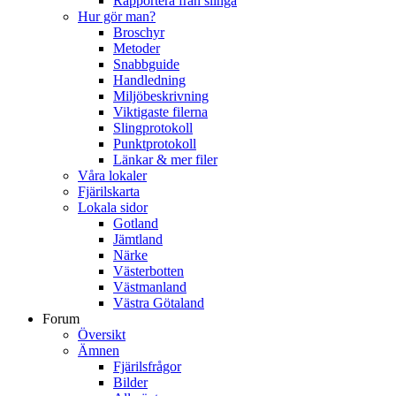
Rapportera från slinga
Hur gör man?
Broschyr
Metoder
Snabbguide
Handledning
Miljöbeskrivning
Viktigaste filerna
Slingprotokoll
Punktprotokoll
Länkar & mer filer
Våra lokaler
Fjärilskarta
Lokala sidor
Gotland
Jämtland
Närke
Västerbotten
Västmanland
Västra Götaland
Forum
Översikt
Ämnen
Fjärilsfrågor
Bilder