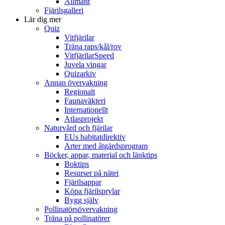
Allmänt
Fjärilsgalleri
Lär dig mer
Quiz
Vitfjärilar
Träna raps/kål/rov
VitfjärilarSpeed
Juvela vingar
Quizarkiv
Annan övervakning
Regionalt
Faunaväkteri
Internationellt
Atlasprojekt
Naturvård och fjärilar
EUs habitatdirektiv
Arter med åtgärdsprogram
Böcker, appar, material och länktips
Boktips
Resurser på nätet
Fjärilsappar
Köpa fjärilsprylar
Bygg själv
Pollinatörsövervakning
Träna på pollinatörer