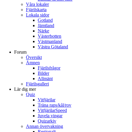
Våra lokaler
Fjärilskarta
Lokala sidor
Gotland
Jämtland
Närke
Västerbotten
Västmanland
Västra Götaland
Forum
Översikt
Ämnen
Fjärilsfrågor
Bilder
Allmänt
Fjärilsgalleri
Lär dig mer
Quiz
Vitfjärilar
Träna raps/kål/rov
VitfjärilarSpeed
Juvela vingar
Quizarkiv
Annan övervakning
Regionalt