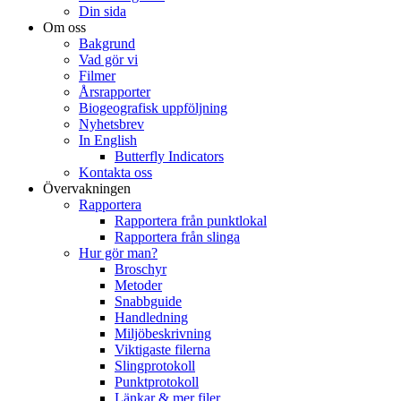
Din sida
Om oss
Bakgrund
Vad gör vi
Filmer
Årsrapporter
Biogeografisk uppföljning
Nyhetsbrev
In English
Butterfly Indicators
Kontakta oss
Övervakningen
Rapportera
Rapportera från punktlokal
Rapportera från slinga
Hur gör man?
Broschyr
Metoder
Snabbguide
Handledning
Miljöbeskrivning
Viktigaste filerna
Slingprotokoll
Punktprotokoll
Länkar & mer filer