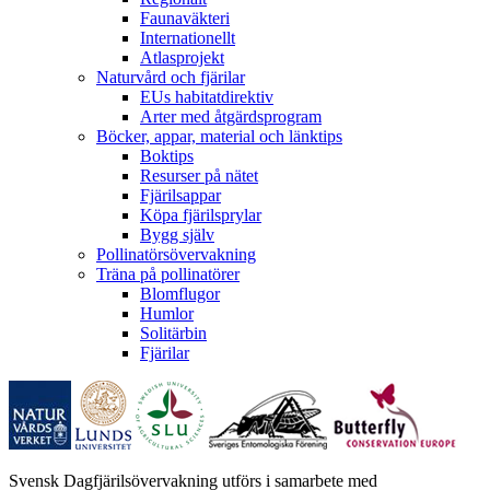
Faunaväkteri
Internationellt
Atlasprojekt
Naturvård och fjärilar
EUs habitatdirektiv
Arter med åtgärdsprogram
Böcker, appar, material och länktips
Boktips
Resurser på nätet
Fjärilsappar
Köpa fjärilsprylar
Bygg själv
Pollinatörsövervakning
Träna på pollinatörer
Blomflugor
Humlor
Solitärbin
Fjärilar
Svensk Dagfjärilsövervakning utförs i samarbete med