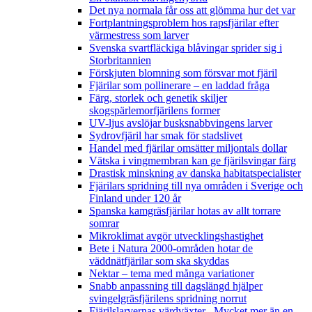
Det nya normala får oss att glömma hur det var
Fortplantningsproblem hos rapsfjärilar efter
värmestress som larver
Svenska svartfläckiga blåvingar sprider sig i
Storbritannien
Förskjuten blomning som försvar mot fjäril
Fjärilar som pollinerare – en laddad fråga
Färg, storlek och genetik skiljer
skogspärlemorfjärilens former
UV-ljus avslöjar busksnabbvingens larver
Sydrovfjäril har smak för stadslivet
Handel med fjärilar omsätter miljontals dollar
Vätska i vingmembran kan ge fjärilsvingar färg
Drastisk minskning av danska habitatspecialister
Fjärilars spridning till nya områden i Sverige och
Finland under 120 år
Spanska kamgräsfjärilar hotas av allt torrare
somrar
Mikroklimat avgör utvecklingshastighet
Bete i Natura 2000-områden hotar de
väddnätfjärilar som ska skyddas
Nektar – tema med många variationer
Snabb anpassning till dagslängd hjälper
svingelgräsfjärilens spridning norrut
Fjärilslarvernas värdväxter– Mycket mer än en