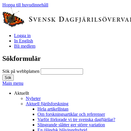
Hoppa till huvudinnehåll
Logga in
In English
Bli medlem
Sökformulär
Sök på webbplatsen
Main menu
Aktuellt
Nyheter
Aktuell fjärilsforskning
Hela artikellistan
Om forskningsartiklar och referenser
Varför förlorade vi tre svenska dagfjärilar?
Slingrande slåtter ger större variation
En öländsk blåvingehybrid