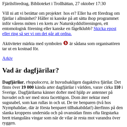
Fjärilsföredrag, Biblioteket i Trollhättan, 27 oktober 17:30
Vill ni att vi berättar om projektet hos er? Eller ha ett föredrag om
fjärilar i allmänhet? Håller ni kanske på att sätta ihop programmet
inför vårens möten i en krets av Naturskyddsföreningen, ett
entomologisk förening eller kanske en fågelklubb?
Skicka epost
eller ring så ser vi om det går att ordna.
Aktiviteter märkta med symbolen
är sådana som organisatören
tar ut en kostnad för.
Arkiv
Vad är dagfjärilar?
Dagfjärilar
,
rhopalocera
, är huvudsakligen dagaktiva fjärilar. Det
finns över
19 000
kända arter dagfjärilar i världen, varav cirka
110
i
Sverige. Dagfjärilarna känner dofter med hjälp av antenner på
huvudet och ser med stora facettögon. Dom äter nektar med
sugsnabel, som kan rullas in och ut. De tre benparen (två hos
Nymphalidae, där är första benparet tillbakabildat!) återfinns på den
slanka kroppens undersida och på ovansidan finns ofta färgstarka
brett triangulära vingar som när de vilar är resta mot varandra över
ryggen.