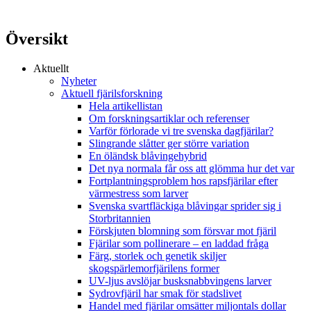
Översikt
Aktuellt
Nyheter
Aktuell fjärilsforskning
Hela artikellistan
Om forskningsartiklar och referenser
Varför förlorade vi tre svenska dagfjärilar?
Slingrande slåtter ger större variation
En öländsk blåvingehybrid
Det nya normala får oss att glömma hur det var
Fortplantningsproblem hos rapsfjärilar efter
värmestress som larver
Svenska svartfläckiga blåvingar sprider sig i
Storbritannien
Förskjuten blomning som försvar mot fjäril
Fjärilar som pollinerare – en laddad fråga
Färg, storlek och genetik skiljer
skogspärlemorfjärilens former
UV-ljus avslöjar busksnabbvingens larver
Sydrovfjäril har smak för stadslivet
Handel med fjärilar omsätter miljontals dollar