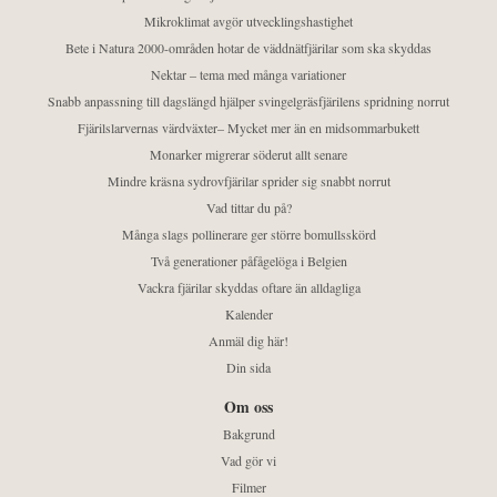
Mikroklimat avgör utvecklingshastighet
Bete i Natura 2000-områden hotar de väddnätfjärilar som ska skyddas
Nektar – tema med många variationer
Snabb anpassning till dagslängd hjälper svingelgräsfjärilens spridning norrut
Fjärilslarvernas värdväxter– Mycket mer än en midsommarbukett
Monarker migrerar söderut allt senare
Mindre kräsna sydrovfjärilar sprider sig snabbt norrut
Vad tittar du på?
Många slags pollinerare ger större bomullsskörd
Två generationer påfågelöga i Belgien
Vackra fjärilar skyddas oftare än alldagliga
Kalender
Anmäl dig här!
Din sida
Om oss
Bakgrund
Vad gör vi
Filmer