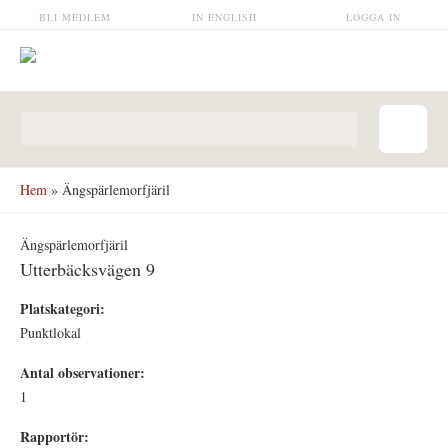
Hoppa till huvudinnehåll
BLI MEDLEM
IN ENGLISH
LOGGA IN
Sökformulär
Hem
» Ängspärlemorfjäril
Ängspärlemorfjäril
Utterbäcksvägen 9
Platskategori:
Punktlokal
Antal observationer:
1
Rapportör: