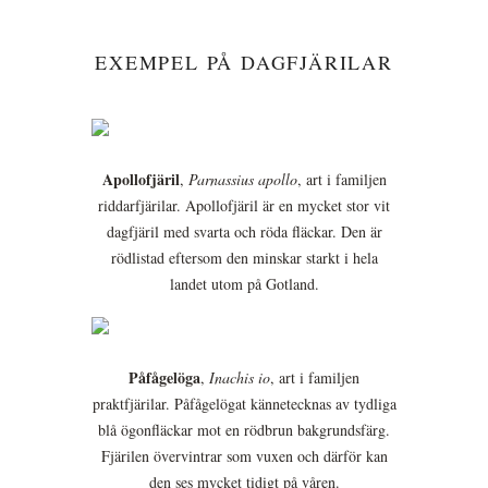
EXEMPEL PÅ DAGFJÄRILAR
Apollofjäril
,
Parnassius apollo
, art i familjen
riddarfjärilar. Apollofjäril är en mycket stor vit
dagfjäril med svarta och röda fläckar. Den är
rödlistad eftersom den minskar starkt i hela
landet utom på Gotland.
Påfågelöga
,
Inachis io
, art i familjen
praktfjärilar. Påfågelögat kännetecknas av tydliga
blå ögonfläckar mot en rödbrun bakgrundsfärg.
Fjärilen övervintrar som vuxen och därför kan
den ses mycket tidigt på våren.