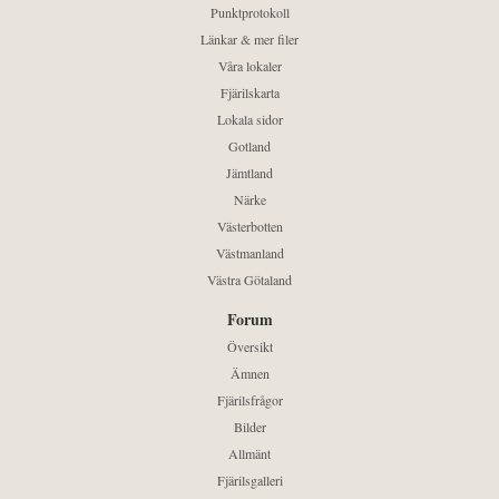
Punktprotokoll
Länkar & mer filer
Våra lokaler
Fjärilskarta
Lokala sidor
Gotland
Jämtland
Närke
Västerbotten
Västmanland
Västra Götaland
Forum
Översikt
Ämnen
Fjärilsfrågor
Bilder
Allmänt
Fjärilsgalleri