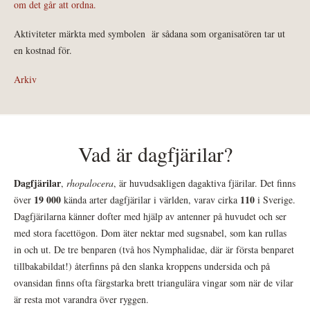
om det går att ordna.
Aktiviteter märkta med symbolen
är sådana som organisatören tar ut
en kostnad för.
Arkiv
Vad är dagfjärilar?
Dagfjärilar
,
rhopalocera
, är huvudsakligen dagaktiva fjärilar. Det finns
19 000
110
över
kända arter dagfjärilar i världen, varav cirka
i Sverige.
Dagfjärilarna känner dofter med hjälp av antenner på huvudet och ser
med stora facettögon. Dom äter nektar med sugsnabel, som kan rullas
in och ut. De tre benparen (två hos Nymphalidae, där är första benparet
tillbakabildat!) återfinns på den slanka kroppens undersida och på
ovansidan finns ofta färgstarka brett triangulära vingar som när de vilar
är resta mot varandra över ryggen.