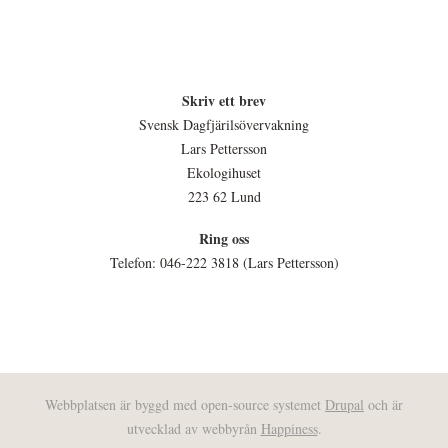
Skriv ett brev
Svensk Dagfjärilsövervakning
Lars Pettersson
Ekologihuset
223 62 Lund
Ring oss
Telefon: 046-222 3818 (Lars Pettersson)
Webbplatsen är byggd med open-source systemet
Drupal
och är
utvecklad av webbyrån
Happiness
.