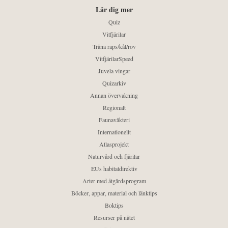
Lär dig mer
Quiz
Vitfjärilar
Träna raps/kål/rov
VitfjärilarSpeed
Juvela vingar
Quizarkiv
Annan övervakning
Regionalt
Faunaväkteri
Internationellt
Atlasprojekt
Naturvård och fjärilar
EUs habitatdirektiv
Arter med åtgärdsprogram
Böcker, appar, material och länktips
Boktips
Resurser på nätet