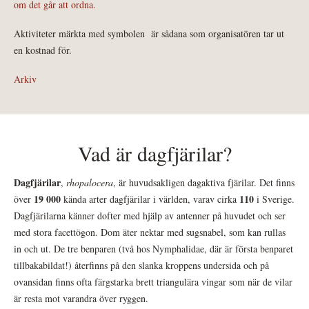
om det går att ordna.
Aktiviteter märkta med symbolen
är sådana som organisatören tar ut
en kostnad för.
Arkiv
Vad är dagfjärilar?
Dagfjärilar
,
rhopalocera
, är huvudsakligen dagaktiva fjärilar. Det finns
19 000
110
över
kända arter dagfjärilar i världen, varav cirka
i Sverige.
Dagfjärilarna känner dofter med hjälp av antenner på huvudet och ser
med stora facettögon. Dom äter nektar med sugsnabel, som kan rullas
in och ut. De tre benparen (två hos Nymphalidae, där är första benparet
tillbakabildat!) återfinns på den slanka kroppens undersida och på
ovansidan finns ofta färgstarka brett triangulära vingar som när de vilar
är resta mot varandra över ryggen.