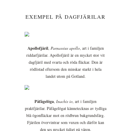
EXEMPEL PÅ DAGFJÄRILAR
Apollofjäril
,
Parnassius apollo
, art i familjen
riddarfjärilar. Apollofjäril är en mycket stor vit
dagfjäril med svarta och röda fläckar. Den är
rödlistad eftersom den minskar starkt i hela
landet utom på Gotland.
Påfågelöga
,
Inachis io
, art i familjen
praktfjärilar. Påfågelögat kännetecknas av tydliga
blå ögonfläckar mot en rödbrun bakgrundsfärg.
Fjärilen övervintrar som vuxen och därför kan
den ses mycket tidigt på våren.