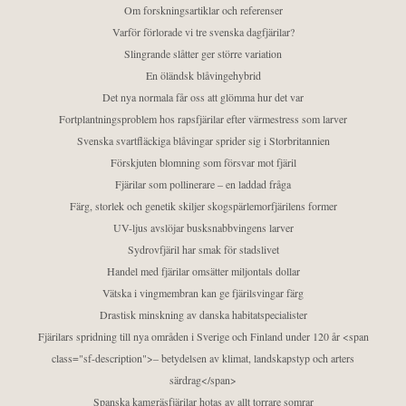
Om forskningsartiklar och referenser
Varför förlorade vi tre svenska dagfjärilar?
Slingrande slåtter ger större variation
En öländsk blåvingehybrid
Det nya normala får oss att glömma hur det var
Fortplantningsproblem hos rapsfjärilar efter värmestress som larver
Svenska svartfläckiga blåvingar sprider sig i Storbritannien
Förskjuten blomning som försvar mot fjäril
Fjärilar som pollinerare – en laddad fråga
Färg, storlek och genetik skiljer skogspärlemorfjärilens former
UV-ljus avslöjar busksnabbvingens larver
Sydrovfjäril har smak för stadslivet
Handel med fjärilar omsätter miljontals dollar
Vätska i vingmembran kan ge fjärilsvingar färg
Drastisk minskning av danska habitatspecialister
Fjärilars spridning till nya områden i Sverige och Finland under 120 år <span
class="sf-description">– betydelsen av klimat, landskapstyp och arters
särdrag</span>
Spanska kamgräsfjärilar hotas av allt torrare somrar