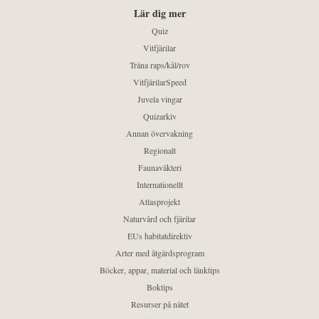
Lär dig mer
Quiz
Vitfjärilar
Träna raps/kål/rov
VitfjärilarSpeed
Juvela vingar
Quizarkiv
Annan övervakning
Regionalt
Faunaväkteri
Internationellt
Atlasprojekt
Naturvård och fjärilar
EUs habitatdirektiv
Arter med åtgärdsprogram
Böcker, appar, material och länktips
Boktips
Resurser på nätet