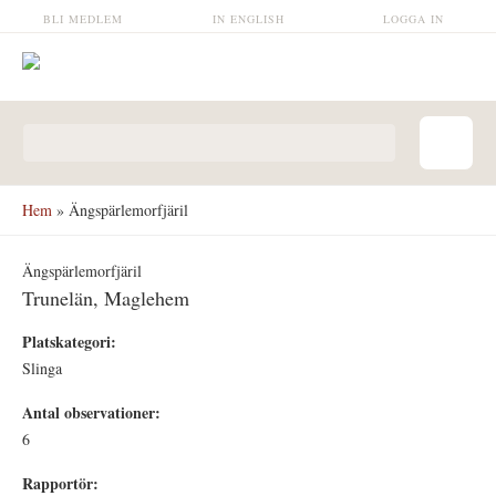
Hoppa till huvudinnehåll
BLI MEDLEM
IN ENGLISH
LOGGA IN
Sökformulär
Hem
» Ängspärlemorfjäril
Ängspärlemorfjäril
Trunelän, Maglehem
Platskategori:
Slinga
Antal observationer:
6
Rapportör: