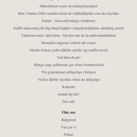
Mikroklimat avgör utvecklingshastighet
Bete i Natura 2000-områden hotar de väddnätfjärilar som ska skyddas
Nektar – tema med många variationer
Snabb anpassning till dagslängd hjälper svingelgräsfjärilens spridning norrut
Fjärilslarvernas värdväxter– Mycket mer än en midsommarbukett
Monarker migrerar söderut allt senare
Mindre kräsna sydrovfjärilar sprider sig snabbt norrut
Vad tittar du på?
Många slags pollinerare ger större bomullsskörd
Två generationer påfågelöga i Belgien
Vackra fjärilar skyddas oftare än alldagliga
Kalender
Anmäl dig här!
Din sida
Om oss
Bakgrund
Vad gör vi
Filmer