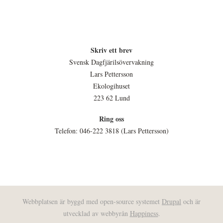
Skriv ett brev
Svensk Dagfjärilsövervakning
Lars Pettersson
Ekologihuset
223 62 Lund
Ring oss
Telefon: 046-222 3818 (Lars Pettersson)
Webbplatsen är byggd med open-source systemet
Drupal
och är
utvecklad av webbyrån
Happiness
.