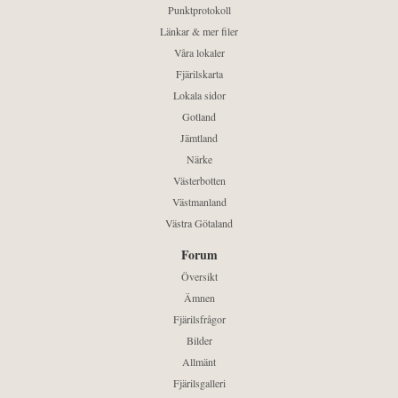
Punktprotokoll
Länkar & mer filer
Våra lokaler
Fjärilskarta
Lokala sidor
Gotland
Jämtland
Närke
Västerbotten
Västmanland
Västra Götaland
Forum
Översikt
Ämnen
Fjärilsfrågor
Bilder
Allmänt
Fjärilsgalleri