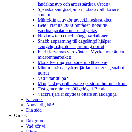
landskapstyp och arters särdrag</span>
Spanska kamgräsfjärilar hotas av allt torrare
somrar
Mikroklimat avgör utvecklingshastighet
Bete i Natura 2000-områden hotar de
väddnätfjärilar som ska skyddas
Nektar – tema med många variationer
Snabb anpassning till dagslängd hjälper
svingelgräsfjärilens spridning norrut
Fjärilslarvernas värdväxter– Mycket mer än en
midsommarbukett
Monarker migrerar söderut allt senare
Mindre kräsna sydrovfjärilar sprider sig snabbt
norrut
Vad tittar du på?
Många slags pollinerare ger större bomullsskörd
Två generationer påfågelöga i Belgien
Vackra fjärilar skyddas oftare än alldagliga
Kalender
Anmäl dig här!
Din sida
Om oss
Bakgrund
Vad gör vi
Filmer