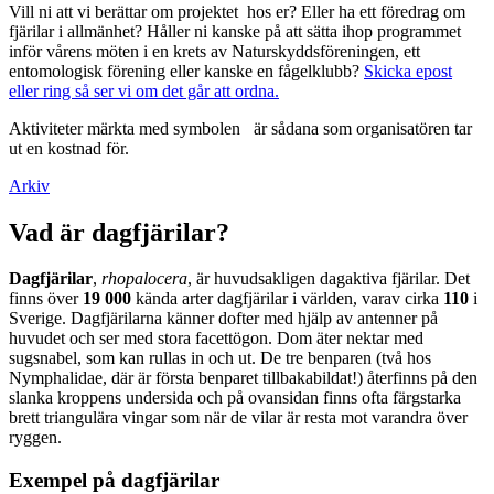
Vill ni att vi berättar om projektet hos er? Eller ha ett föredrag om
fjärilar i allmänhet? Håller ni kanske på att sätta ihop programmet
inför vårens möten i en krets av Naturskyddsföreningen, ett
entomologisk förening eller kanske en fågelklubb?
Skicka epost
eller ring så ser vi om det går att ordna.
Aktiviteter märkta med symbolen
är sådana som organisatören tar
ut en kostnad för.
Arkiv
Vad är dagfjärilar?
Dagfjärilar
,
rhopalocera
, är huvudsakligen dagaktiva fjärilar. Det
finns över
19 000
kända arter dagfjärilar i världen, varav cirka
110
i
Sverige. Dagfjärilarna känner dofter med hjälp av antenner på
huvudet och ser med stora facettögon. Dom äter nektar med
sugsnabel, som kan rullas in och ut. De tre benparen (två hos
Nymphalidae, där är första benparet tillbakabildat!) återfinns på den
slanka kroppens undersida och på ovansidan finns ofta färgstarka
brett triangulära vingar som när de vilar är resta mot varandra över
ryggen.
Exempel på dagfjärilar