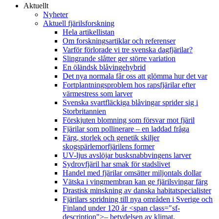
Aktuellt
Nyheter
Aktuell fjärilsforskning
Hela artikellistan
Om forskningsartiklar och referenser
Varför förlorade vi tre svenska dagfjärilar?
Slingrande slåtter ger större variation
En öländsk blåvingehybrid
Det nya normala får oss att glömma hur det var
Fortplantningsproblem hos rapsfjärilar efter
värmestress som larver
Svenska svartfläckiga blåvingar sprider sig i
Storbritannien
Förskjuten blomning som försvar mot fjäril
Fjärilar som pollinerare – en laddad fråga
Färg, storlek och genetik skiljer
skogspärlemorfjärilens former
UV-ljus avslöjar busksnabbvingens larver
Sydrovfjäril har smak för stadslivet
Handel med fjärilar omsätter miljontals dollar
Vätska i vingmembran kan ge fjärilsvingar färg
Drastisk minskning av danska habitatspecialister
Fjärilars spridning till nya områden i Sverige och
Finland under 120 år <span class="sf-
description">– betydelsen av klimat,