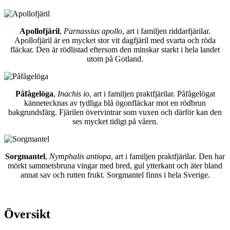
Apollofjäril
,
Parnassius apollo
, art i familjen riddarfjärilar.
Apollofjäril är en mycket stor vit dagfjäril med svarta och röda
fläckar. Den är rödlistad eftersom den minskar starkt i hela landet
utom på Gotland.
Påfågelöga
,
Inachis io
, art i familjen praktfjärilar. Påfågelögat
kännetecknas av tydliga blå ögonfläckar mot en rödbrun
bakgrundsfärg. Fjärilen övervintrar som vuxen och därför kan den
ses mycket tidigt på våren.
Sorgmantel
,
Nymphalis antiopa
, art i familjen praktfjärilar. Den har
mörkt sammetsbruna vingar med bred, gul ytterkant och äter bland
annat sav och rutten frukt. Sorgmantel finns i hela Sverige.
Översikt