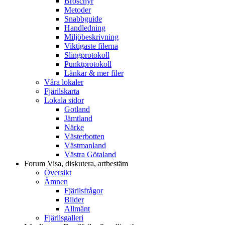
Broschyr
Metoder
Snabbguide
Handledning
Miljöbeskrivning
Viktigaste filerna
Slingprotokoll
Punktprotokoll
Länkar & mer filer
Våra lokaler
Fjärilskarta
Lokala sidor
Gotland
Jämtland
Närke
Västerbotten
Västmanland
Västra Götaland
Forum
Visa, diskutera, artbestäm
Översikt
Ämnen
Fjärilsfrågor
Bilder
Allmänt
Fjärilsgalleri