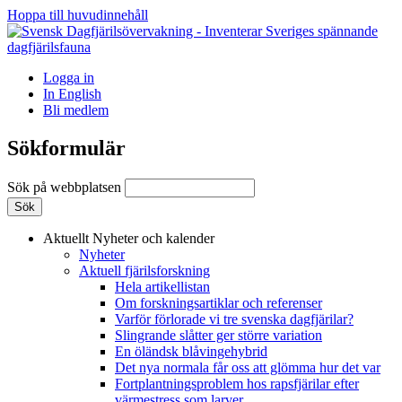
Hoppa till huvudinnehåll
Logga in
In English
Bli medlem
Sökformulär
Sök på webbplatsen
Aktuellt
Nyheter och kalender
Nyheter
Aktuell fjärilsforskning
Hela artikellistan
Om forskningsartiklar och referenser
Varför förlorade vi tre svenska dagfjärilar?
Slingrande slåtter ger större variation
En öländsk blåvingehybrid
Det nya normala får oss att glömma hur det var
Fortplantningsproblem hos rapsfjärilar efter
värmestress som larver