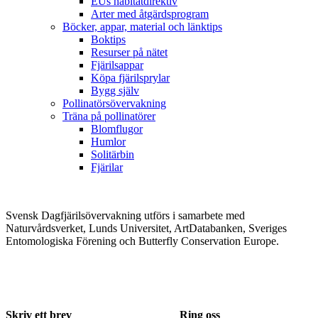
EUs habitatdirektiv
Arter med åtgärdsprogram
Böcker, appar, material och länktips
Boktips
Resurser på nätet
Fjärilsappar
Köpa fjärilsprylar
Bygg själv
Pollinatörsövervakning
Träna på pollinatörer
Blomflugor
Humlor
Solitärbin
Fjärilar
Svensk Dagfjärilsövervakning utförs i samarbete med
Naturvårdsverket, Lunds Universitet, ArtDatabanken, Sveriges
Entomologiska Förening och Butterfly Conservation Europe.
Skriv ett brev
Ring oss