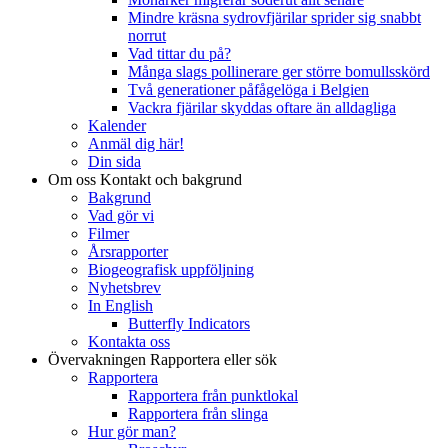
Mindre kräsna sydrovfjärilar sprider sig snabbt
norrut
Vad tittar du på?
Många slags pollinerare ger större bomullsskörd
Två generationer påfågelöga i Belgien
Vackra fjärilar skyddas oftare än alldagliga
Kalender
Anmäl dig här!
Din sida
Om oss
Kontakt och bakgrund
Bakgrund
Vad gör vi
Filmer
Årsrapporter
Biogeografisk uppföljning
Nyhetsbrev
In English
Butterfly Indicators
Kontakta oss
Övervakningen
Rapportera eller sök
Rapportera
Rapportera från punktlokal
Rapportera från slinga
Hur gör man?