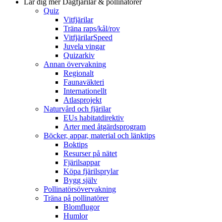
Lär dig mer
Dagfjärilar & pollinatörer
Quiz
Vitfjärilar
Träna raps/kål/rov
VitfjärilarSpeed
Juvela vingar
Quizarkiv
Annan övervakning
Regionalt
Faunaväkteri
Internationellt
Atlasprojekt
Naturvård och fjärilar
EUs habitatdirektiv
Arter med åtgärdsprogram
Böcker, appar, material och länktips
Boktips
Resurser på nätet
Fjärilsappar
Köpa fjärilsprylar
Bygg själv
Pollinatörsövervakning
Träna på pollinatörer
Blomflugor
Humlor