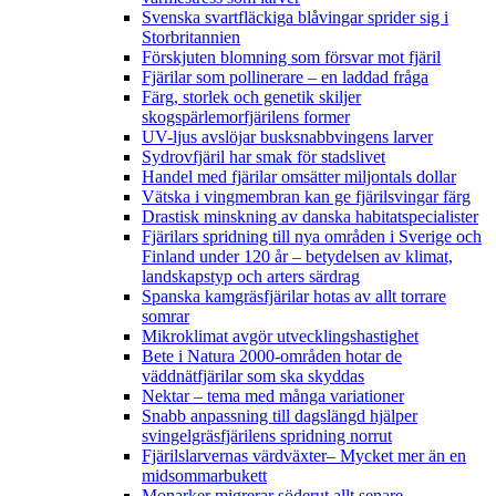
Svenska svartfläckiga blåvingar sprider sig i
Storbritannien
Förskjuten blomning som försvar mot fjäril
Fjärilar som pollinerare – en laddad fråga
Färg, storlek och genetik skiljer
skogspärlemorfjärilens former
UV-ljus avslöjar busksnabbvingens larver
Sydrovfjäril har smak för stadslivet
Handel med fjärilar omsätter miljontals dollar
Vätska i vingmembran kan ge fjärilsvingar färg
Drastisk minskning av danska habitatspecialister
Fjärilars spridning till nya områden i Sverige och
Finland under 120 år
– betydelsen av klimat,
landskapstyp och arters särdrag
Spanska kamgräsfjärilar hotas av allt torrare
somrar
Mikroklimat avgör utvecklingshastighet
Bete i Natura 2000-områden hotar de
väddnätfjärilar som ska skyddas
Nektar – tema med många variationer
Snabb anpassning till dagslängd hjälper
svingelgräsfjärilens spridning norrut
Fjärilslarvernas värdväxter– Mycket mer än en
midsommarbukett
Monarker migrerar söderut allt senare