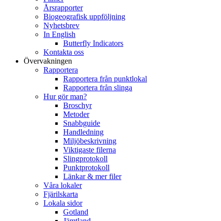
Årsrapporter
Biogeografisk uppföljning
Nyhetsbrev
In English
Butterfly Indicators
Kontakta oss
Övervakningen
Rapportera
Rapportera från punktlokal
Rapportera från slinga
Hur gör man?
Broschyr
Metoder
Snabbguide
Handledning
Miljöbeskrivning
Viktigaste filerna
Slingprotokoll
Punktprotokoll
Länkar & mer filer
Våra lokaler
Fjärilskarta
Lokala sidor
Gotland
Jämtland