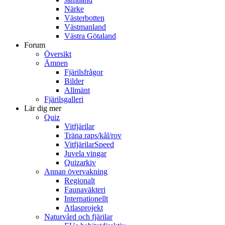
Närke
Västerbotten
Västmanland
Västra Götaland
Forum
Översikt
Ämnen
Fjärilsfrågor
Bilder
Allmänt
Fjärilsgalleri
Lär dig mer
Quiz
Vitfjärilar
Träna raps/kål/rov
VitfjärilarSpeed
Juvela vingar
Quizarkiv
Annan övervakning
Regionalt
Faunaväkteri
Internationellt
Atlasprojekt
Naturvård och fjärilar