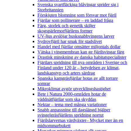
Svenska svartfläckiga blåvingar sprider sig i
Storbritannien
Förskjuten blomning som försvar mot fjäril
Fjärilar som pollinerare – en laddad fråga
Färg, storlek och genetik skiljer
skogspärlemorfjärilens former
UV-ljus avslöjar busksnabbvingens larver
Sydrovfjäril har smak för stadslivet
Handel med fjärilar omsätter miljontals dollar
Vätska i vingmembran kan ge fjärilsvingar färg
Drastisk minskning av danska habitatspecialister
Fjärilars spridning till nya områden i Sverige och
Finland under 120 år
– betydelsen av klimat,
landskapstyp och arters särdrag
Spanska kamgräsfjärilar hotas av allt torrare
somrar
Mikroklimat avgör utvecklingshastighet
Bete i Natura 2000-områden hotar de
väddnätfjärilar som ska skyddas
Nektar – tema med många variationer
Snabb anpassning till dagslängd hjälper
svingelgräsfjärilens spridning norrut
Fjärilslarvernas värdväxter– Mycket mer än en
midsommarbukett
Monarker migrerar söderut allt senare