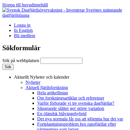
Hoppa till huvudinnehåll
Logga in
In English
Bli medlem
Sökformulär
Sök på webbplatsen
Aktuellt
Nyheter och kalender
Nyheter
Aktuell fjärilsforskning
Hela artikellistan
Om forskningsartiklar och referenser
Varför förlorade vi tre svenska dagfjärilar?
Slingrande slåtter ger större variation
En öländsk blåvingehybrid
Det nya normala får oss att glömma hur det var
Fortplantningsproblem hos rapsfjärilar efter
värmestress som larver