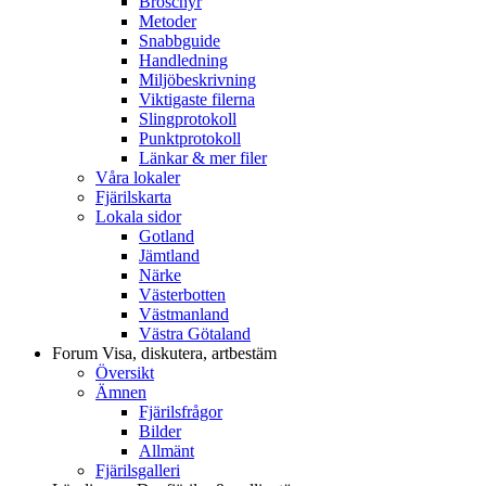
Broschyr
Metoder
Snabbguide
Handledning
Miljöbeskrivning
Viktigaste filerna
Slingprotokoll
Punktprotokoll
Länkar & mer filer
Våra lokaler
Fjärilskarta
Lokala sidor
Gotland
Jämtland
Närke
Västerbotten
Västmanland
Västra Götaland
Forum
Visa, diskutera, artbestäm
Översikt
Ämnen
Fjärilsfrågor
Bilder
Allmänt
Fjärilsgalleri