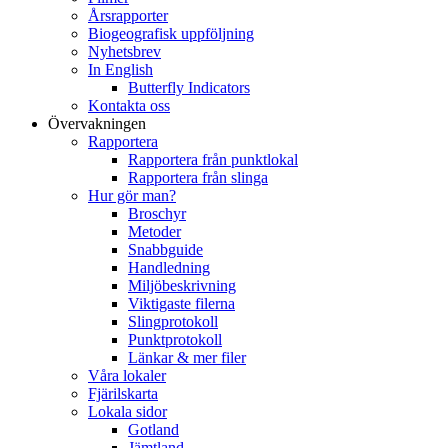
Årsrapporter
Biogeografisk uppföljning
Nyhetsbrev
In English
Butterfly Indicators
Kontakta oss
Övervakningen
Rapportera
Rapportera från punktlokal
Rapportera från slinga
Hur gör man?
Broschyr
Metoder
Snabbguide
Handledning
Miljöbeskrivning
Viktigaste filerna
Slingprotokoll
Punktprotokoll
Länkar & mer filer
Våra lokaler
Fjärilskarta
Lokala sidor
Gotland
Jämtland