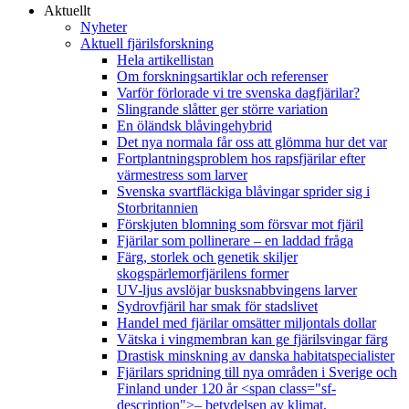
Aktuellt
Nyheter
Aktuell fjärilsforskning
Hela artikellistan
Om forskningsartiklar och referenser
Varför förlorade vi tre svenska dagfjärilar?
Slingrande slåtter ger större variation
En öländsk blåvingehybrid
Det nya normala får oss att glömma hur det var
Fortplantningsproblem hos rapsfjärilar efter
värmestress som larver
Svenska svartfläckiga blåvingar sprider sig i
Storbritannien
Förskjuten blomning som försvar mot fjäril
Fjärilar som pollinerare – en laddad fråga
Färg, storlek och genetik skiljer
skogspärlemorfjärilens former
UV-ljus avslöjar busksnabbvingens larver
Sydrovfjäril har smak för stadslivet
Handel med fjärilar omsätter miljontals dollar
Vätska i vingmembran kan ge fjärilsvingar färg
Drastisk minskning av danska habitatspecialister
Fjärilars spridning till nya områden i Sverige och
Finland under 120 år <span class="sf-
description">– betydelsen av klimat,