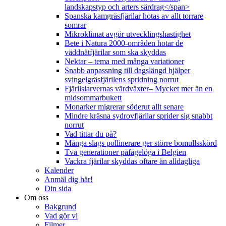
landskapstyp och arters särdrag</span>
Spanska kamgräsfjärilar hotas av allt torrare
somrar
Mikroklimat avgör utvecklingshastighet
Bete i Natura 2000-områden hotar de
väddnätfjärilar som ska skyddas
Nektar – tema med många variationer
Snabb anpassning till dagslängd hjälper
svingelgräsfjärilens spridning norrut
Fjärilslarvernas värdväxter– Mycket mer än en
midsommarbukett
Monarker migrerar söderut allt senare
Mindre kräsna sydrovfjärilar sprider sig snabbt
norrut
Vad tittar du på?
Många slags pollinerare ger större bomullsskörd
Två generationer påfågelöga i Belgien
Vackra fjärilar skyddas oftare än alldagliga
Kalender
Anmäl dig här!
Din sida
Om oss
Bakgrund
Vad gör vi
Filmer