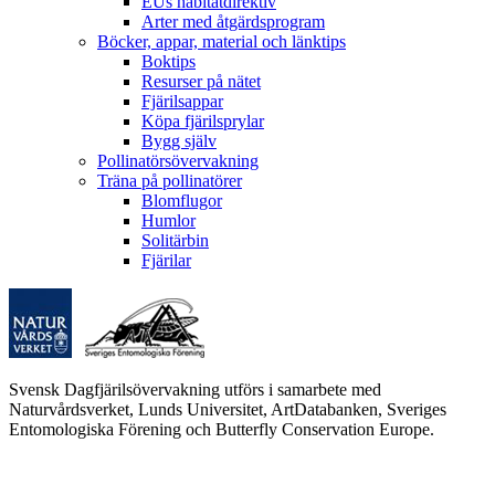
EUs habitatdirektiv
Arter med åtgärdsprogram
Böcker, appar, material och länktips
Boktips
Resurser på nätet
Fjärilsappar
Köpa fjärilsprylar
Bygg själv
Pollinatörsövervakning
Träna på pollinatörer
Blomflugor
Humlor
Solitärbin
Fjärilar
Svensk Dagfjärilsövervakning utförs i samarbete med
Naturvårdsverket, Lunds Universitet, ArtDatabanken, Sveriges
Entomologiska Förening och Butterfly Conservation Europe.