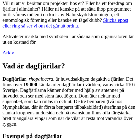
Vill ni att vi berättar om projektet hos er? Eller ha ett föredrag om
fjärilar i allmänhet? Håller ni kanske på att sätta ihop programmet
inför vårens möten i en krets av Naturskyddsföreningen, ett
entomologisk förening eller kanske en fågelklubb?
Skicka epost
eller ring så ser vi om det går att ordna.
Aktiviteter märkta med symbolen
är sådana som organisatören tar
ut en kostnad för.
Arkiv
Vad är dagfjärilar?
Dagfjärilar
,
rhopalocera
, är huvudsakligen dagaktiva fjärilar. Det
finns över
19 000
kända arter dagfjärilar i världen, varav cirka
110
i
Sverige. Dagfjärilarna känner dofter med hjälp av antenner på
huvudet och ser med stora facettögon. Dom äter nektar med
sugsnabel, som kan rullas in och ut. De tre benparen (två hos
Nymphalidae, där är första benparet tillbakabildat!) återfinns på den
slanka kroppens undersida och på ovansidan finns ofta färgstarka
brett triangulära vingar som när de vilar är resta mot varandra över
ryggen.
Exempel på dagfjärilar