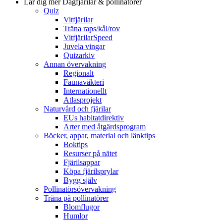
Lär dig mer
Dagfjärilar & pollinatörer
Quiz
Vitfjärilar
Träna raps/kål/rov
VitfjärilarSpeed
Juvela vingar
Quizarkiv
Annan övervakning
Regionalt
Faunaväkteri
Internationellt
Atlasprojekt
Naturvård och fjärilar
EUs habitatdirektiv
Arter med åtgärdsprogram
Böcker, appar, material och länktips
Boktips
Resurser på nätet
Fjärilsappar
Köpa fjärilsprylar
Bygg själv
Pollinatörsövervakning
Träna på pollinatörer
Blomflugor
Humlor