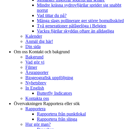
Mindre kräsna sydrovfjärilar sprider sig snabbt
norrut
Vad tittar du på?
Många slags pollinerare ger större bomullsskörd
Två generationer påfågelöga i Belgien
Vackra fjärilar skyddas oftare än alldagliga
Kalender
Anmäl dig här!
Din sida
Om oss
Kontakt och bakgrund
Bakgrund
Vad gör vi
Filmer
Årsrapporter
Biogeografisk uppföljning
Nyhetsbrev
In English
Butterfly Indicators
Kontakta oss
Övervakningen
Rapportera eller sök
Rapportera
Rapportera från punktlokal
Rapportera från slinga
Hur gör man?