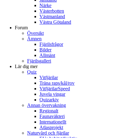
Närke
Västerbotten
Västmanland
Västra Götaland
Forum
Översikt
Ämnen
Fjärilsfrågor
Bilder
Allmänt
Fjärilsgalleri
Lär dig mer
Quiz
Vitfjärilar
Träna raps/kål/rov
VitfjärilarSpeed
Juvela vingar
Quizarkiv
Annan övervakning
Regionalt
Faunaväkteri
Internationellt
Atlasprojekt
Naturvård och fjärilar