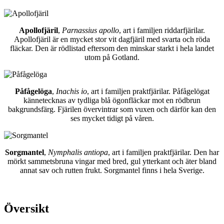
Apollofjäril
,
Parnassius apollo
, art i familjen riddarfjärilar.
Apollofjäril är en mycket stor vit dagfjäril med svarta och röda
fläckar. Den är rödlistad eftersom den minskar starkt i hela landet
utom på Gotland.
Påfågelöga
,
Inachis io
, art i familjen praktfjärilar. Påfågelögat
kännetecknas av tydliga blå ögonfläckar mot en rödbrun
bakgrundsfärg. Fjärilen övervintrar som vuxen och därför kan den
ses mycket tidigt på våren.
Sorgmantel
,
Nymphalis antiopa
, art i familjen praktfjärilar. Den har
mörkt sammetsbruna vingar med bred, gul ytterkant och äter bland
annat sav och rutten frukt. Sorgmantel finns i hela Sverige.
Översikt