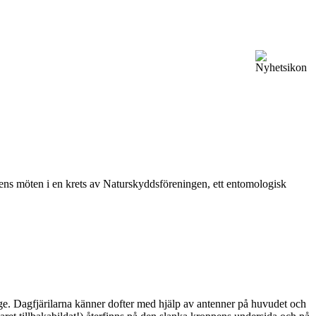
vårens möten i en krets av Naturskyddsföreningen, ett entomologisk
ge. Dagfjärilarna känner dofter med hjälp av antenner på huvudet och