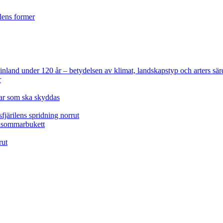
ilens former
 Finland under 120 år
– betydelsen av klimat, landskapstyp och arters sär
r
lar som ska skyddas
fjärilens spridning norrut
idsommarbukett
rut