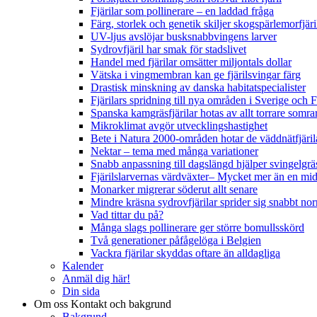
Fjärilar som pollinerare – en laddad fråga
Färg, storlek och genetik skiljer skogspärlemorfjär
UV-ljus avslöjar busksnabbvingens larver
Sydrovfjäril har smak för stadslivet
Handel med fjärilar omsätter miljontals dollar
Vätska i vingmembran kan ge fjärilsvingar färg
Drastisk minskning av danska habitatspecialister
Fjärilars spridning till nya områden i Sverige och
Spanska kamgräsfjärilar hotas av allt torrare somra
Mikroklimat avgör utvecklingshastighet
Bete i Natura 2000-områden hotar de väddnätfjäri
Nektar – tema med många variationer
Snabb anpassning till dagslängd hjälper svingelgräs
Fjärilslarvernas värdväxter– Mycket mer än en m
Monarker migrerar söderut allt senare
Mindre kräsna sydrovfjärilar sprider sig snabbt nor
Vad tittar du på?
Många slags pollinerare ger större bomullsskörd
Två generationer påfågelöga i Belgien
Vackra fjärilar skyddas oftare än alldagliga
Kalender
Anmäl dig här!
Din sida
Om oss
Kontakt och bakgrund
Bakgrund