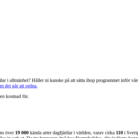
järilar i allmänhet? Håller ni kanske på att sätta ihop programmet inför 
om det går att ordna.
en kostnad för.
nns över
19 000
kända arter dagfjärilar i världen, varav cirka
110
i Sveri