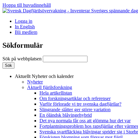
Hoppa till huvudinnehåll
Logga in
In English
Bli medlem
Sökformulär
Sök på webbplatsen
Aktuellt
Nyheter och kalender
Nyheter
Aktuell fjärilsforskning
Hela artikellistan
Om forskningsartiklar och referenser
Varför förlorade vi tre svenska dagfjärilar?
Slingrande slåtter ger större variation
En öländsk blåvingehybrid
Det nya normala får oss att glömma hur det var
Fortplantningsproblem hos rapsfjärilar efter värmes
Svenska svartfläckiga blåvingar sprider sig i Storb
Förskjuten blomning som försvar mot fjäril