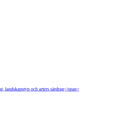
at, landskapstyp och arters särdrag</span>