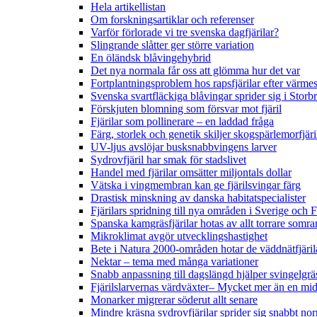
Hela artikellistan
Om forskningsartiklar och referenser
Varför förlorade vi tre svenska dagfjärilar?
Slingrande slåtter ger större variation
En öländsk blåvingehybrid
Det nya normala får oss att glömma hur det var
Fortplantningsproblem hos rapsfjärilar efter värmes
Svenska svartfläckiga blåvingar sprider sig i Storb
Förskjuten blomning som försvar mot fjäril
Fjärilar som pollinerare – en laddad fråga
Färg, storlek och genetik skiljer skogspärlemorfjär
UV-ljus avslöjar busksnabbvingens larver
Sydrovfjäril har smak för stadslivet
Handel med fjärilar omsätter miljontals dollar
Vätska i vingmembran kan ge fjärilsvingar färg
Drastisk minskning av danska habitatspecialister
Fjärilars spridning till nya områden i Sverige och
Spanska kamgräsfjärilar hotas av allt torrare somra
Mikroklimat avgör utvecklingshastighet
Bete i Natura 2000-områden hotar de väddnätfjäri
Nektar – tema med många variationer
Snabb anpassning till dagslängd hjälper svingelgräs
Fjärilslarvernas värdväxter– Mycket mer än en m
Monarker migrerar söderut allt senare
Mindre kräsna sydrovfjärilar sprider sig snabbt nor