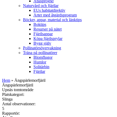
Atlasprojekt
Naturvård och fjärilar
EUs habitatdirektiv
Arter med åtgärdsprogram
Böcker, appar, material och länktips
Boktips
Resurser på nätet
Fjärilsappar
Köpa fjärilsprylar
Bygg själv
Pollinatörsövervakning
Träna på pollinatörer
Blomflugor
Humlor
Solitärbin
Fjärilar
Hem
» Ängspärlemorfjäril
Ängspärlemorfjäril
Upnäs tomtområde
Platskategori:
Slinga
Antal observationer:
5
Rapportör: