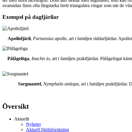
ser med stora facettögon. Dom äter nektar med sugsnabel, som kan rull
ovansidan finns ofta färgstarka brett triangulära vingar som när de vil
Exempel på dagfjärilar
Apollofjäril
,
Parnassius apollo
, art i familjen riddarfjärilar. Apol
Påfågelöga
,
Inachis io
, art i familjen praktfjärilar. Påfågelögat 
Sorgmantel
,
Nymphalis antiopa
, art i familjen praktfjärila
Översikt
Aktuellt
Nyheter
Aktuell fjärilsforskning