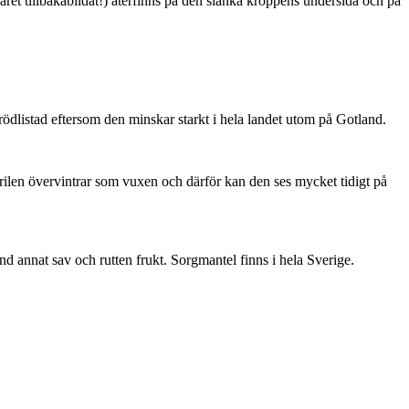
ret tillbakabildat!) återfinns på den slanka kroppens undersida och på
är rödlistad eftersom den minskar starkt i hela landet utom på Gotland.
ärilen övervintrar som vuxen och därför kan den ses mycket tidigt på
nd annat sav och rutten frukt. Sorgmantel finns i hela Sverige.