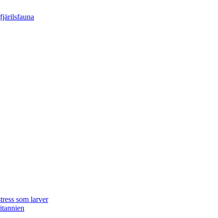
tress som larver
ritannien