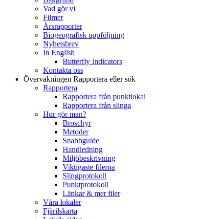
Vad gör vi
Filmer
Årsrapporter
Biogeografisk uppföljning
Nyhetsbrev
In English
Butterfly Indicators
Kontakta oss
Övervakningen
Rapportera eller sök
Rapportera
Rapportera från punktlokal
Rapportera från slinga
Hur gör man?
Broschyr
Metoder
Snabbguide
Handledning
Miljöbeskrivning
Viktigaste filerna
Slingprotokoll
Punktprotokoll
Länkar & mer filer
Våra lokaler
Fjärilskarta