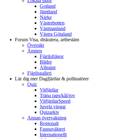
Lokala sidor
Gotland
Jämtland
Närke
Västerbotten
Västmanland
Västra Götaland
Forum
Visa, diskutera, artbestäm
Översikt
Ämnen
Fjärilsfrågor
Bilder
Allmänt
Fjärilsgalleri
Lär dig mer
Dagfjärilar & pollinatörer
Quiz
Vitfjärilar
Träna raps/kål/rov
VitfjärilarSpeed
Juvela vingar
Quizarkiv
Annan övervakning
Regionalt
Faunaväkteri
Internationellt