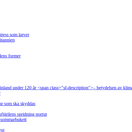
tress som larver
ritannien
ilens former
 Finland under 120 år <span class="sf-description">– betydelsen av klim
r
lar som ska skyddas
fjärilens spridning norrut
idsommarbukett
rut