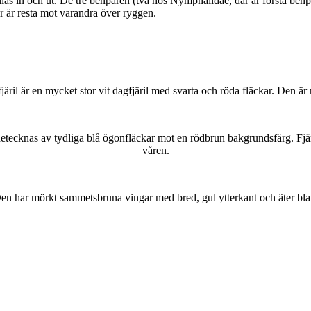
as in och ut. De tre benparen (två hos Nymphalidae, där är första benpa
ar är resta mot varandra över ryggen.
lofjäril är en mycket stor vit dagfjäril med svarta och röda fläckar. Den 
kännetecknas av tydliga blå ögonfläckar mot en rödbrun bakgrundsfärg. Fj
våren.
r. Den har mörkt sammetsbruna vingar med bred, gul ytterkant och äter bla