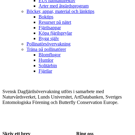
EUs habitatdirektiv
Arter med åtgärdsprogram
Böcker, appar, material och länktips
Boktips
Resurser på nätet
Fjärilsappar
Köpa fjärilsprylar
Bygg själv
Pollinatörsövervakning
Träna på pollinatörer
Blomflugor
Humlor
Solitärbin
Fjärilar
Svensk Dagfjärilsövervakning utförs i samarbete med
Naturvårdsverket, Lunds Universitet, ArtDatabanken, Sveriges
Entomologiska Förening och Butterfly Conservation Europe.
Skriv ett brev
Ring oss