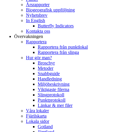
Årsrapporter
Biogeografisk uppföljning
Nyhetsbrev
In English
Butterfly Indicators
Kontakta oss
Övervakningen
Rapportera
Rapportera från punktlokal
Rapportera från slinga
Hur gör man?
Broschyr
Metoder
Snabbguide
Handledning
Miljöbeskrivning
Viktigaste filerna
Slingprotokoll
Punktprotokoll
Länkar & mer filer
Våra lokaler
Fjärilskarta
Lokala sidor
Gotland
Jämtland