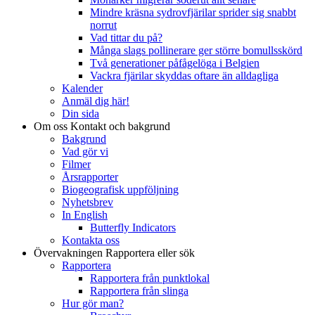
Mindre kräsna sydrovfjärilar sprider sig snabbt
norrut
Vad tittar du på?
Många slags pollinerare ger större bomullsskörd
Två generationer påfågelöga i Belgien
Vackra fjärilar skyddas oftare än alldagliga
Kalender
Anmäl dig här!
Din sida
Om oss
Kontakt och bakgrund
Bakgrund
Vad gör vi
Filmer
Årsrapporter
Biogeografisk uppföljning
Nyhetsbrev
In English
Butterfly Indicators
Kontakta oss
Övervakningen
Rapportera eller sök
Rapportera
Rapportera från punktlokal
Rapportera från slinga
Hur gör man?