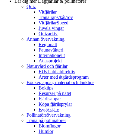
Lär dig mer
Dagfjärilar & pollinatörer
Quiz
Vitfjärilar
Träna raps/kål/rov
VitfjärilarSpeed
Juvela vingar
Quizarkiv
Annan övervakning
Regionalt
Faunaväkteri
Internationellt
Atlasprojekt
Naturvård och fjärilar
EUs habitatdirektiv
Arter med åtgärdsprogram
Böcker, appar, material och länktips
Boktips
Resurser på nätet
Fjärilsappar
Köpa fjärilsprylar
Bygg själv
Pollinatörsövervakning
Träna på pollinatörer
Blomflugor
Humlor