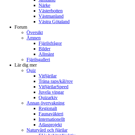
Närke
Västerbotten
Västmanland
Västra Götaland
Forum
Översikt
Ämnen
Fjärilsfrågor
Bilder
Allmänt
Fjärilsgalleri
Lär dig mer
Quiz
Vitfjärilar
Träna raps/kål/rov
VitfjärilarSpeed
Juvela vingar
Quizarkiv
Annan övervakning
Regionalt
Faunaväkteri
Internationellt
Atlasprojekt
Naturvård och fjärilar