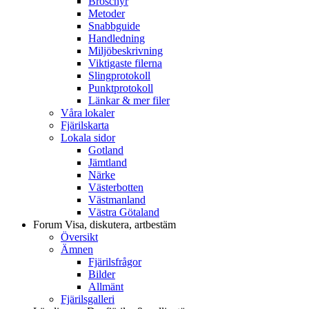
Broschyr
Metoder
Snabbguide
Handledning
Miljöbeskrivning
Viktigaste filerna
Slingprotokoll
Punktprotokoll
Länkar & mer filer
Våra lokaler
Fjärilskarta
Lokala sidor
Gotland
Jämtland
Närke
Västerbotten
Västmanland
Västra Götaland
Forum
Visa, diskutera, artbestäm
Översikt
Ämnen
Fjärilsfrågor
Bilder
Allmänt
Fjärilsgalleri