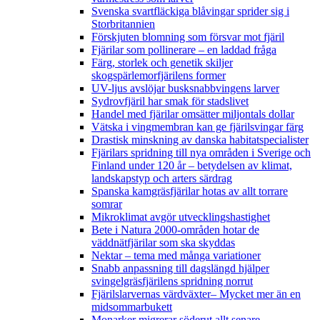
Svenska svartfläckiga blåvingar sprider sig i
Storbritannien
Förskjuten blomning som försvar mot fjäril
Fjärilar som pollinerare – en laddad fråga
Färg, storlek och genetik skiljer
skogspärlemorfjärilens former
UV-ljus avslöjar busksnabbvingens larver
Sydrovfjäril har smak för stadslivet
Handel med fjärilar omsätter miljontals dollar
Vätska i vingmembran kan ge fjärilsvingar färg
Drastisk minskning av danska habitatspecialister
Fjärilars spridning till nya områden i Sverige och
Finland under 120 år
– betydelsen av klimat,
landskapstyp och arters särdrag
Spanska kamgräsfjärilar hotas av allt torrare
somrar
Mikroklimat avgör utvecklingshastighet
Bete i Natura 2000-områden hotar de
väddnätfjärilar som ska skyddas
Nektar – tema med många variationer
Snabb anpassning till dagslängd hjälper
svingelgräsfjärilens spridning norrut
Fjärilslarvernas värdväxter– Mycket mer än en
midsommarbukett
Monarker migrerar söderut allt senare