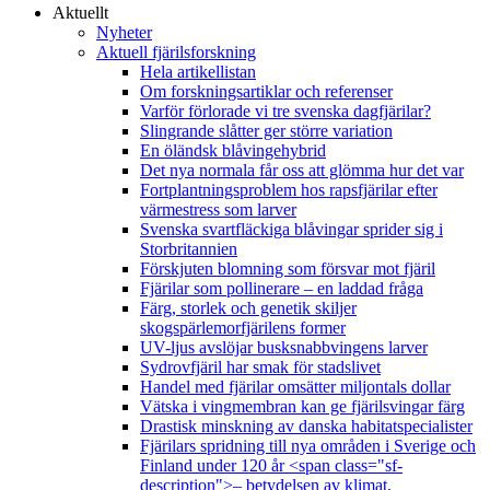
Aktuellt
Nyheter
Aktuell fjärilsforskning
Hela artikellistan
Om forskningsartiklar och referenser
Varför förlorade vi tre svenska dagfjärilar?
Slingrande slåtter ger större variation
En öländsk blåvingehybrid
Det nya normala får oss att glömma hur det var
Fortplantningsproblem hos rapsfjärilar efter
värmestress som larver
Svenska svartfläckiga blåvingar sprider sig i
Storbritannien
Förskjuten blomning som försvar mot fjäril
Fjärilar som pollinerare – en laddad fråga
Färg, storlek och genetik skiljer
skogspärlemorfjärilens former
UV-ljus avslöjar busksnabbvingens larver
Sydrovfjäril har smak för stadslivet
Handel med fjärilar omsätter miljontals dollar
Vätska i vingmembran kan ge fjärilsvingar färg
Drastisk minskning av danska habitatspecialister
Fjärilars spridning till nya områden i Sverige och
Finland under 120 år <span class="sf-
description">– betydelsen av klimat,