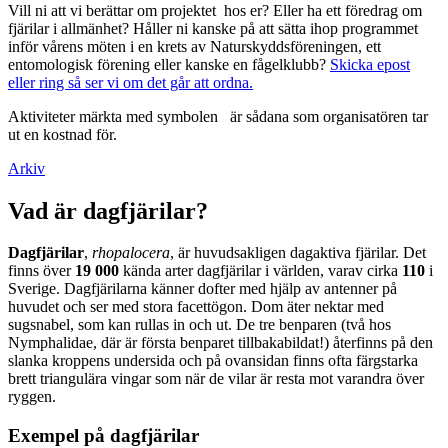
Vill ni att vi berättar om projektet hos er? Eller ha ett föredrag om
fjärilar i allmänhet? Håller ni kanske på att sätta ihop programmet
inför vårens möten i en krets av Naturskyddsföreningen, ett
entomologisk förening eller kanske en fågelklubb?
Skicka epost
eller ring så ser vi om det går att ordna.
Aktiviteter märkta med symbolen
är sådana som organisatören tar
ut en kostnad för.
Arkiv
Vad är dagfjärilar?
Dagfjärilar
,
rhopalocera
, är huvudsakligen dagaktiva fjärilar. Det
finns över
19 000
kända arter dagfjärilar i världen, varav cirka
110
i
Sverige. Dagfjärilarna känner dofter med hjälp av antenner på
huvudet och ser med stora facettögon. Dom äter nektar med
sugsnabel, som kan rullas in och ut. De tre benparen (två hos
Nymphalidae, där är första benparet tillbakabildat!) återfinns på den
slanka kroppens undersida och på ovansidan finns ofta färgstarka
brett triangulära vingar som när de vilar är resta mot varandra över
ryggen.
Exempel på dagfjärilar