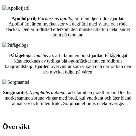
Apollofjäril
,
Parnassius apollo
, art i familjen riddarfjärilar.
Apollofjäril är en mycket stor vit dagfjäril med svarta och röda
fläckar. Den är rödlistad eftersom den minskar starkt i hela landet
utom på Gotland.
Påfågelöga
,
Inachis io
, art i familjen praktfjärilar. Påfågelögat
kännetecknas av tydliga blå ögonfläckar mot en rödbrun
bakgrundsfärg. Fjärilen övervintrar som vuxen och därför kan den
ses mycket tidigt på våren.
Sorgmantel
,
Nymphalis antiopa
, art i familjen praktfjärilar. Den har
mörkt sammetsbruna vingar med bred, gul ytterkant och äter bland
annat sav och rutten frukt. Sorgmantel finns i hela Sverige.
Översikt