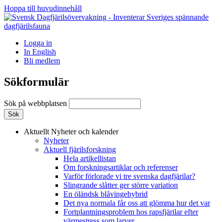
Hoppa till huvudinnehåll
Logga in
In English
Bli medlem
Sökformulär
Sök på webbplatsen
Aktuellt
Nyheter och kalender
Nyheter
Aktuell fjärilsforskning
Hela artikellistan
Om forskningsartiklar och referenser
Varför förlorade vi tre svenska dagfjärilar?
Slingrande slåtter ger större variation
En öländsk blåvingehybrid
Det nya normala får oss att glömma hur det var
Fortplantningsproblem hos rapsfjärilar efter
värmestress som larver