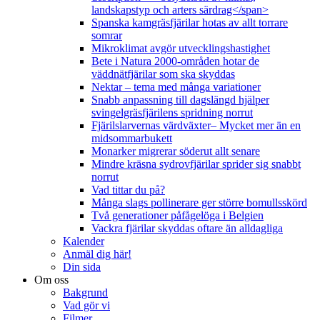
landskapstyp och arters särdrag</span>
Spanska kamgräsfjärilar hotas av allt torrare
somrar
Mikroklimat avgör utvecklingshastighet
Bete i Natura 2000-områden hotar de
väddnätfjärilar som ska skyddas
Nektar – tema med många variationer
Snabb anpassning till dagslängd hjälper
svingelgräsfjärilens spridning norrut
Fjärilslarvernas värdväxter– Mycket mer än en
midsommarbukett
Monarker migrerar söderut allt senare
Mindre kräsna sydrovfjärilar sprider sig snabbt
norrut
Vad tittar du på?
Många slags pollinerare ger större bomullsskörd
Två generationer påfågelöga i Belgien
Vackra fjärilar skyddas oftare än alldagliga
Kalender
Anmäl dig här!
Din sida
Om oss
Bakgrund
Vad gör vi
Filmer