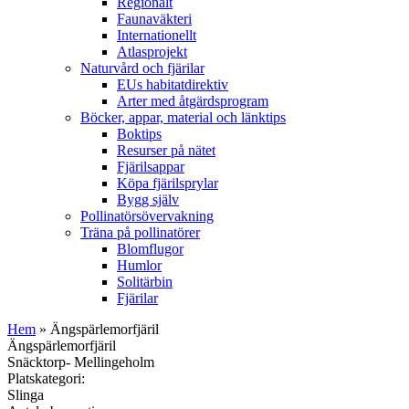
Regionalt
Faunaväkteri
Internationellt
Atlasprojekt
Naturvård och fjärilar
EUs habitatdirektiv
Arter med åtgärdsprogram
Böcker, appar, material och länktips
Boktips
Resurser på nätet
Fjärilsappar
Köpa fjärilsprylar
Bygg själv
Pollinatörsövervakning
Träna på pollinatörer
Blomflugor
Humlor
Solitärbin
Fjärilar
Hem
» Ängspärlemorfjäril
Ängspärlemorfjäril
Snäcktorp- Mellingeholm
Platskategori:
Slinga