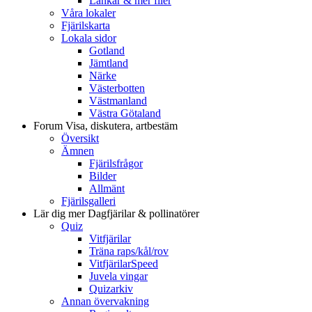
Länkar & mer filer
Våra lokaler
Fjärilskarta
Lokala sidor
Gotland
Jämtland
Närke
Västerbotten
Västmanland
Västra Götaland
Forum
Visa, diskutera, artbestäm
Översikt
Ämnen
Fjärilsfrågor
Bilder
Allmänt
Fjärilsgalleri
Lär dig mer
Dagfjärilar & pollinatörer
Quiz
Vitfjärilar
Träna raps/kål/rov
VitfjärilarSpeed
Juvela vingar
Quizarkiv
Annan övervakning