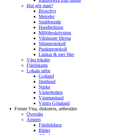
Rapportera från slinga
Hur gör man?
Broschyr
Metoder
Snabbguide
Handledning
Miljöbeskrivning
Viktigaste filerna
Slingprotokoll
Punktprotokoll
Länkar & mer filer
Våra lokaler
Fjärilskarta
Lokala sidor
Gotland
Jämtland
Närke
Västerbotten
Västmanland
Västra Götaland
Forum
Visa, diskutera, artbestäm
Översikt
Ämnen
Fjärilsfrågor
Bilder