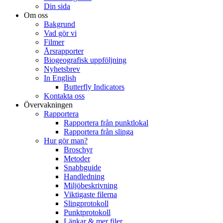
Din sida
Om oss
Bakgrund
Vad gör vi
Filmer
Årsrapporter
Biogeografisk uppföljning
Nyhetsbrev
In English
Butterfly Indicators
Kontakta oss
Övervakningen
Rapportera
Rapportera från punktlokal
Rapportera från slinga
Hur gör man?
Broschyr
Metoder
Snabbguide
Handledning
Miljöbeskrivning
Viktigaste filerna
Slingprotokoll
Punktprotokoll
Länkar & mer filer