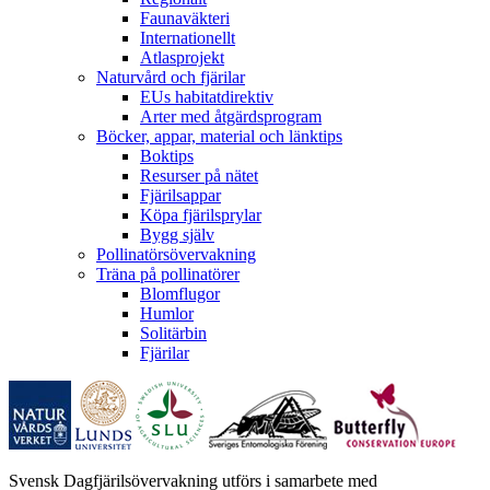
Faunaväkteri
Internationellt
Atlasprojekt
Naturvård och fjärilar
EUs habitatdirektiv
Arter med åtgärdsprogram
Böcker, appar, material och länktips
Boktips
Resurser på nätet
Fjärilsappar
Köpa fjärilsprylar
Bygg själv
Pollinatörsövervakning
Träna på pollinatörer
Blomflugor
Humlor
Solitärbin
Fjärilar
Svensk Dagfjärilsövervakning utförs i samarbete med