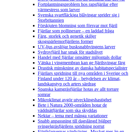
Fortplantningsproblem hos rapsfjärilar efter
värmestress som larver
Svenska svartfläckiga blåvingar sprider sig i
Storbritannien
Förskjuten blomning som försvar mot fjäril
Fjärilar som pollinerare – en laddad fråga
Färg, storlek och genetik skiljer
skogspärlemorfjärilens former
UV-ljus avslöjar busksnabbvingens larver
Sydrovfjäril har smak för stadslivet
Handel med fjärilar omsätter miljontals dollar
Vätska i vingmembran kan ge fjärilsvingar färg
Drastisk minskning av danska habitatspecialister
Fjärilars spridning till nya områden i Sverige och
Finland under 120 år
– betydelsen av klimat,
landskapstyp och arters särdrag
Spanska kamgräsfjärilar hotas av allt torrare
somrar
Mikroklimat avgör utvecklingshastighet
Bete i Natura 2000-områden hotar de
väddnätfjärilar som ska skyddas
Nektar – tema med många variationer
Snabb anpassning till dagslängd hjälper
svingelgräsfjärilens spridning norrut
Fjärilslarvernas värdväxter– Mycket mer än en