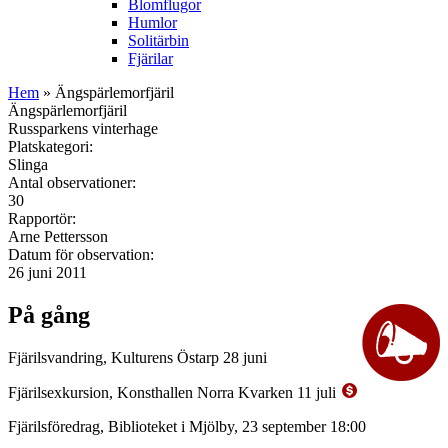
Blomflugor
Humlor
Solitärbin
Fjärilar
Hem
» Ängspärlemorfjäril
Ängspärlemorfjäril
Russparkens vinterhage
Platskategori:
Slinga
Antal observationer:
30
Rapportör:
Arne Pettersson
Datum för observation:
26 juni 2011
På gång
Fjärilsvandring, Kulturens Östarp 28 juni
Fjärilsexkursion, Konsthallen Norra Kvarken 11 juli
Fjärilsföredrag, Biblioteket i Mjölby, 23 september 18:00