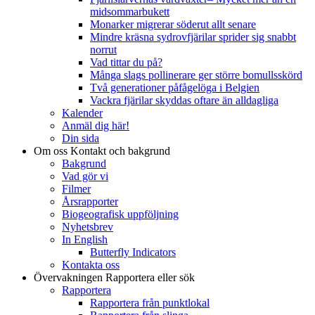
midsommarbukett
Monarker migrerar söderut allt senare
Mindre kräsna sydrovfjärilar sprider sig snabbt
norrut
Vad tittar du på?
Många slags pollinerare ger större bomullsskörd
Två generationer påfågelöga i Belgien
Vackra fjärilar skyddas oftare än alldagliga
Kalender
Anmäl dig här!
Din sida
Om oss
Kontakt och bakgrund
Bakgrund
Vad gör vi
Filmer
Årsrapporter
Biogeografisk uppföljning
Nyhetsbrev
In English
Butterfly Indicators
Kontakta oss
Övervakningen
Rapportera eller sök
Rapportera
Rapportera från punktlokal