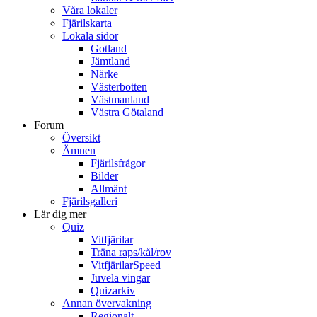
Våra lokaler
Fjärilskarta
Lokala sidor
Gotland
Jämtland
Närke
Västerbotten
Västmanland
Västra Götaland
Forum
Översikt
Ämnen
Fjärilsfrågor
Bilder
Allmänt
Fjärilsgalleri
Lär dig mer
Quiz
Vitfjärilar
Träna raps/kål/rov
VitfjärilarSpeed
Juvela vingar
Quizarkiv
Annan övervakning
Regionalt