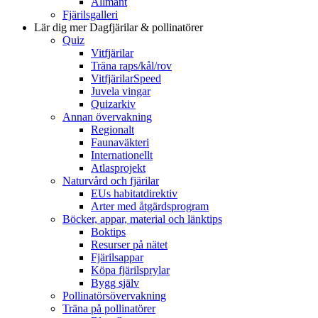
Allmänt
Fjärilsgalleri
Lär dig mer
Dagfjärilar & pollinatörer
Quiz
Vitfjärilar
Träna raps/kål/rov
VitfjärilarSpeed
Juvela vingar
Quizarkiv
Annan övervakning
Regionalt
Faunaväkteri
Internationellt
Atlasprojekt
Naturvård och fjärilar
EUs habitatdirektiv
Arter med åtgärdsprogram
Böcker, appar, material och länktips
Boktips
Resurser på nätet
Fjärilsappar
Köpa fjärilsprylar
Bygg själv
Pollinatörsövervakning
Träna på pollinatörer