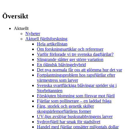
Översikt
Aktuellt
Nyheter
Aktuell fjärilsforskning
Hela artikellistan
Om forskningsartiklar och referenser
Varför förlorade vi tre svenska dagfjärilar?
Slingrande slåtter ger större variation
En öländsk blåvingehybrid
Det nya normala får oss att glömma hur det var
Fortplantningsproblem hos rapsfjärilar efter
värmestress som larver
Svenska svartfläckiga blåvingar sprider sig i
Storbritannien
Förskjuten blomning som försvar mot fjäril
Fjärilar som pollinerare – en laddad fråga
Färg, storlek och genetik skiljer
skogspärlemorfjärilens former
UV-ljus avslöjar busksnabbvingens larver
Sydrovfjäril har smak för stadslivet
Handel med fjärilar omsätter miljontals dollar