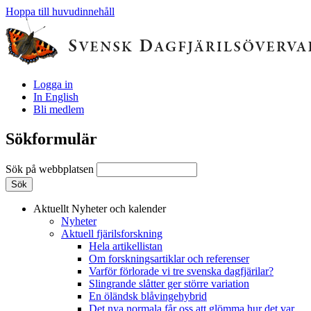
Hoppa till huvudinnehåll
Logga in
In English
Bli medlem
Sökformulär
Sök på webbplatsen
Aktuellt
Nyheter och kalender
Nyheter
Aktuell fjärilsforskning
Hela artikellistan
Om forskningsartiklar och referenser
Varför förlorade vi tre svenska dagfjärilar?
Slingrande slåtter ger större variation
En öländsk blåvingehybrid
Det nya normala får oss att glömma hur det var