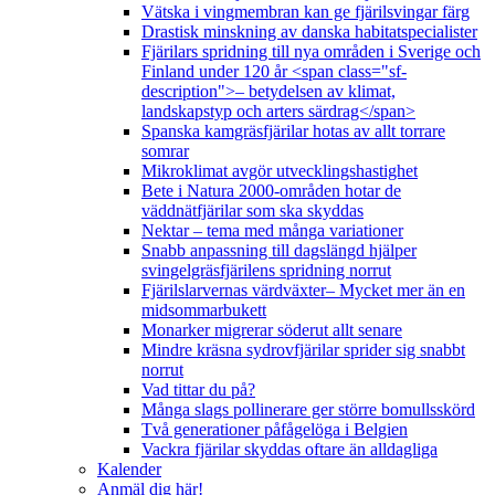
Vätska i vingmembran kan ge fjärilsvingar färg
Drastisk minskning av danska habitatspecialister
Fjärilars spridning till nya områden i Sverige och
Finland under 120 år <span class="sf-
description">– betydelsen av klimat,
landskapstyp och arters särdrag</span>
Spanska kamgräsfjärilar hotas av allt torrare
somrar
Mikroklimat avgör utvecklingshastighet
Bete i Natura 2000-områden hotar de
väddnätfjärilar som ska skyddas
Nektar – tema med många variationer
Snabb anpassning till dagslängd hjälper
svingelgräsfjärilens spridning norrut
Fjärilslarvernas värdväxter– Mycket mer än en
midsommarbukett
Monarker migrerar söderut allt senare
Mindre kräsna sydrovfjärilar sprider sig snabbt
norrut
Vad tittar du på?
Många slags pollinerare ger större bomullsskörd
Två generationer påfågelöga i Belgien
Vackra fjärilar skyddas oftare än alldagliga
Kalender
Anmäl dig här!