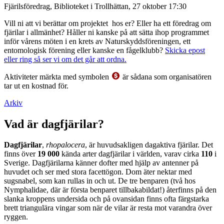
Fjärilsföredrag, Biblioteket i Trollhättan, 27 oktober 17:30
Vill ni att vi berättar om projektet hos er? Eller ha ett föredrag om
fjärilar i allmänhet? Håller ni kanske på att sätta ihop programmet
inför vårens möten i en krets av Naturskyddsföreningen, ett
entomologisk förening eller kanske en fågelklubb?
Skicka epost
eller ring så ser vi om det går att ordna.
Aktiviteter märkta med symbolen
är sådana som organisatören
tar ut en kostnad för.
Arkiv
Vad är dagfjärilar?
Dagfjärilar
,
rhopalocera
, är huvudsakligen dagaktiva fjärilar. Det
finns över
19 000
kända arter dagfjärilar i världen, varav cirka
110
i
Sverige. Dagfjärilarna känner dofter med hjälp av antenner på
huvudet och ser med stora facettögon. Dom äter nektar med
sugsnabel, som kan rullas in och ut. De tre benparen (två hos
Nymphalidae, där är första benparet tillbakabildat!) återfinns på den
slanka kroppens undersida och på ovansidan finns ofta färgstarka
brett triangulära vingar som när de vilar är resta mot varandra över
ryggen.