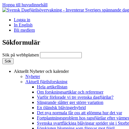
Hoppa till huvudinnehåll
Logga in
In English
Bli medlem
Sökformulär
Sök på webbplatsen
Aktuellt
Nyheter och kalender
Nyheter
Aktuell fjärilsforskning
Hela artikellistan
Om forskningsartiklar och referenser
Varför förlorade vi tre svenska dagfjärilar?
Slingrande slåtter ger större variation
En öländsk blåvingehybrid
Det nya normala får oss att glömma hur det var
Fortplantningsproblem hos rapsfjärilar efter värmes
Svenska svartfläckiga blåvingar sprider sig i Storb
Förskjuten blomning som försvar mot fjäril