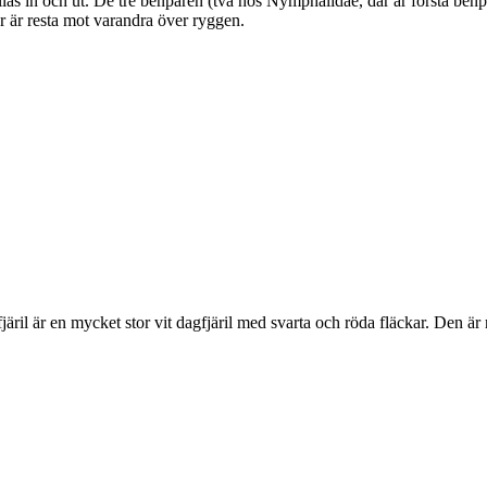
as in och ut. De tre benparen (två hos Nymphalidae, där är första benpa
ar är resta mot varandra över ryggen.
lofjäril är en mycket stor vit dagfjäril med svarta och röda fläckar. Den 