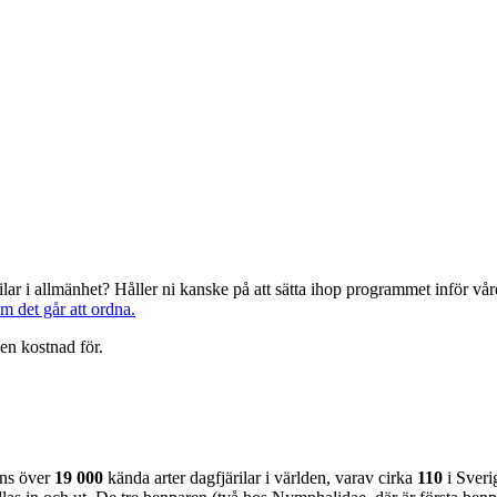
järilar i allmänhet? Håller ni kanske på att sätta ihop programmet inför 
om det går att ordna.
en kostnad för.
nns över
19 000
kända arter dagfjärilar i världen, varav cirka
110
i Sveri