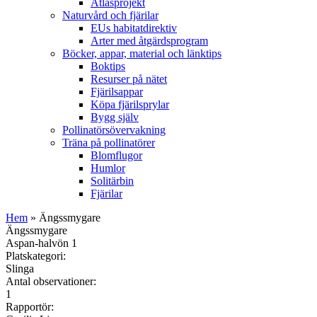
Atlasprojekt
Naturvård och fjärilar
EUs habitatdirektiv
Arter med åtgärdsprogram
Böcker, appar, material och länktips
Boktips
Resurser på nätet
Fjärilsappar
Köpa fjärilsprylar
Bygg själv
Pollinatörsövervakning
Träna på pollinatörer
Blomflugor
Humlor
Solitärbin
Fjärilar
Hem
» Ängssmygare
Ängssmygare
Aspan-halvön 1
Platskategori:
Slinga
Antal observationer:
1
Rapportör: