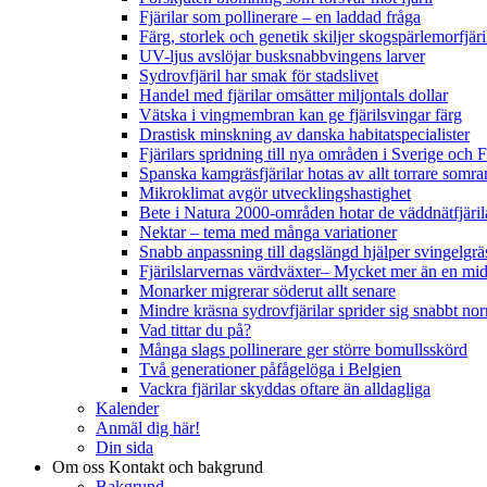
Fjärilar som pollinerare – en laddad fråga
Färg, storlek och genetik skiljer skogspärlemorfjär
UV-ljus avslöjar busksnabbvingens larver
Sydrovfjäril har smak för stadslivet
Handel med fjärilar omsätter miljontals dollar
Vätska i vingmembran kan ge fjärilsvingar färg
Drastisk minskning av danska habitatspecialister
Fjärilars spridning till nya områden i Sverige och
Spanska kamgräsfjärilar hotas av allt torrare somra
Mikroklimat avgör utvecklingshastighet
Bete i Natura 2000-områden hotar de väddnätfjäri
Nektar – tema med många variationer
Snabb anpassning till dagslängd hjälper svingelgräs
Fjärilslarvernas värdväxter– Mycket mer än en m
Monarker migrerar söderut allt senare
Mindre kräsna sydrovfjärilar sprider sig snabbt nor
Vad tittar du på?
Många slags pollinerare ger större bomullsskörd
Två generationer påfågelöga i Belgien
Vackra fjärilar skyddas oftare än alldagliga
Kalender
Anmäl dig här!
Din sida
Om oss
Kontakt och bakgrund
Bakgrund