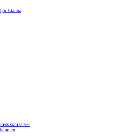
tress som larver
ritannien