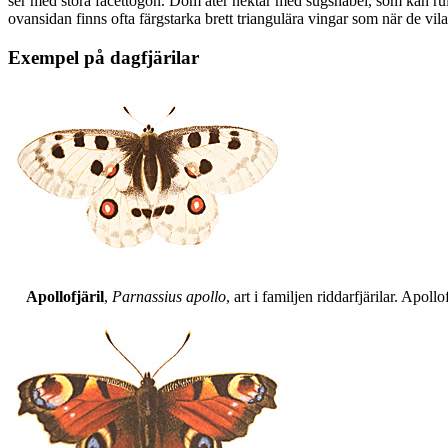
ser med stora facettögon. Dom äter nektar med sugsnabel, som kan rull
ovansidan finns ofta färgstarka brett triangulära vingar som när de vil
Exempel på dagfjärilar
Apollofjäril
,
Parnassius apollo
, art i familjen riddarfjärilar. Apol