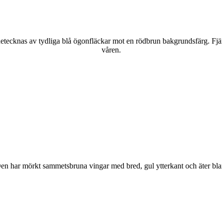
kännetecknas av tydliga blå ögonfläckar mot en rödbrun bakgrundsfärg. Fj
våren.
r. Den har mörkt sammetsbruna vingar med bred, gul ytterkant och äter bla