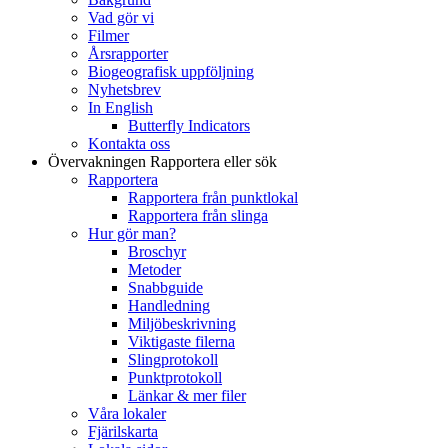
Vad gör vi
Filmer
Årsrapporter
Biogeografisk uppföljning
Nyhetsbrev
In English
Butterfly Indicators
Kontakta oss
Övervakningen
Rapportera eller sök
Rapportera
Rapportera från punktlokal
Rapportera från slinga
Hur gör man?
Broschyr
Metoder
Snabbguide
Handledning
Miljöbeskrivning
Viktigaste filerna
Slingprotokoll
Punktprotokoll
Länkar & mer filer
Våra lokaler
Fjärilskarta