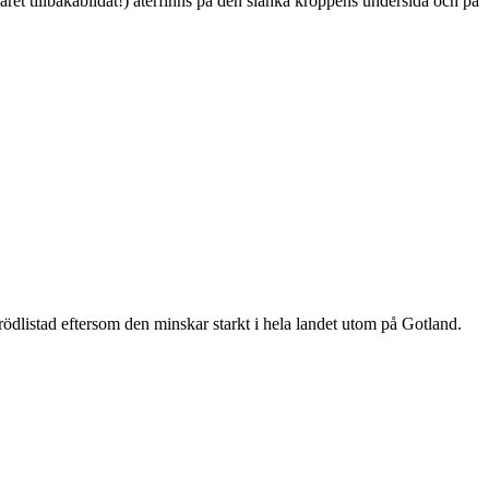
ret tillbakabildat!) återfinns på den slanka kroppens undersida och på
är rödlistad eftersom den minskar starkt i hela landet utom på Gotland.