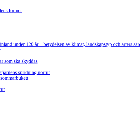
ilens former
 Finland under 120 år
– betydelsen av klimat, landskapstyp och arters sär
r
lar som ska skyddas
fjärilens spridning norrut
idsommarbukett
rut