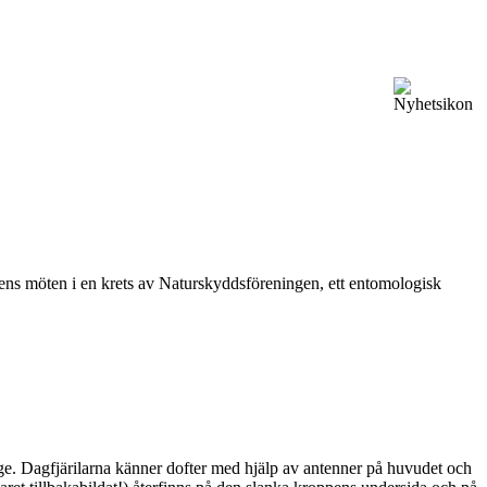
vårens möten i en krets av Naturskyddsföreningen, ett entomologisk
ge. Dagfjärilarna känner dofter med hjälp av antenner på huvudet och