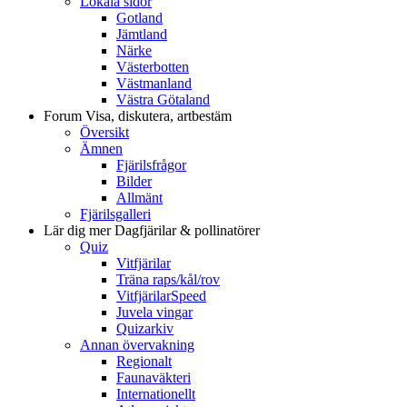
Lokala sidor
Gotland
Jämtland
Närke
Västerbotten
Västmanland
Västra Götaland
Forum
Visa, diskutera, artbestäm
Översikt
Ämnen
Fjärilsfrågor
Bilder
Allmänt
Fjärilsgalleri
Lär dig mer
Dagfjärilar & pollinatörer
Quiz
Vitfjärilar
Träna raps/kål/rov
VitfjärilarSpeed
Juvela vingar
Quizarkiv
Annan övervakning
Regionalt
Faunaväkteri
Internationellt