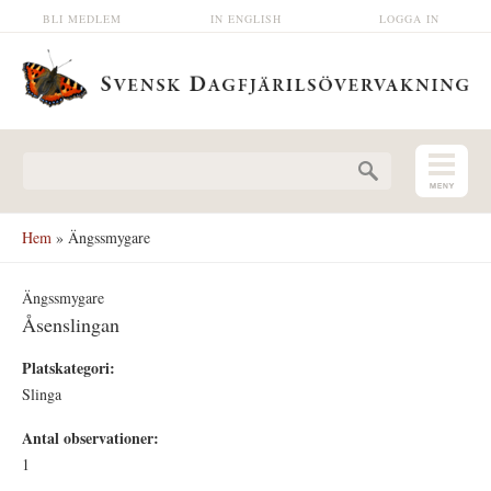
Hoppa till huvudinnehåll
BLI MEDLEM
IN ENGLISH
LOGGA IN
Sökformulär
Hem
» Ängssmygare
Ängssmygare
Åsenslingan
Platskategori:
Slinga
Antal observationer:
1