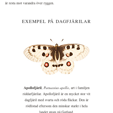
är resta mot varandra över ryggen.
EXEMPEL PÅ DAGFJÄRILAR
Apollofjäril
,
Parnassius apollo
, art i familjen
riddarfjärilar. Apollofjäril är en mycket stor vit
dagfjäril med svarta och röda fläckar. Den är
rödlistad eftersom den minskar starkt i hela
landet utom på Gotland.