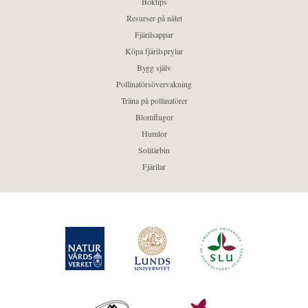
Boktips
Resurser på nätet
Fjärilsappar
Köpa fjärilsprylar
Bygg själv
Pollinatörsövervakning
Träna på pollinatörer
Blomflugor
Humlor
Solitärbin
Fjärilar