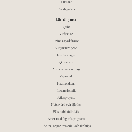
Allmänt
Fjärilsgalleri
Lär dig mer
Quiz
Vitfjärilar
Träna raps/kål/rov
VitfjärilarSpeed
Juvela vingar
Quizarkiv
Annan övervakning
Regionalt
Faunaväkteri
Internationellt
Atlasprojekt
Naturvård och fjärilar
EUs habitatdirektiv
Arter med åtgärdsprogram
Böcker, appar, material och länktips