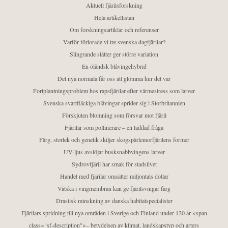
Aktuell fjärilsforskning
Hela artikellistan
Om forskningsartiklar och referenser
Varför förlorade vi tre svenska dagfjärilar?
Slingrande slåtter ger större variation
En öländsk blåvingehybrid
Det nya normala får oss att glömma hur det var
Fortplantningsproblem hos rapsfjärilar efter värmestress som larver
Svenska svartfläckiga blåvingar sprider sig i Storbritannien
Förskjuten blomning som försvar mot fjäril
Fjärilar som pollinerare – en laddad fråga
Färg, storlek och genetik skiljer skogspärlemorfjärilens former
UV-ljus avslöjar busksnabbvingens larver
Sydrovfjäril har smak för stadslivet
Handel med fjärilar omsätter miljontals dollar
Vätska i vingmembran kan ge fjärilsvingar färg
Drastisk minskning av danska habitatspecialister
Fjärilars spridning till nya områden i Sverige och Finland under 120 år <span
class="sf-description">– betydelsen av klimat, landskapstyp och arters