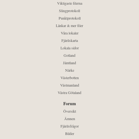
Viktigaste filerna
Slingprotokoll
Punktprotokoll
Länkar & mer filer
Våra lokaler
Fjärilskarta
Lokala sidor
Gotland
Jämtland
Närke
Västerbotten
Västmanland
Västra Götaland
Forum
Översikt
Ämnen
Fjärilsfrågor
Bilder