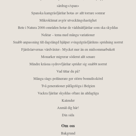
särdrag</span>
Spanska kamgräsfjärilar hotas av allt torrare somrar
Mikroklimat avgör utvecklingshastighet
Bete i Natura 2000-områden hotar de väddnätfjärilar som ska skyddas
Nektar – tema med många variationer
Snabb anpassning till dagslängd hjälper svingelgräsfjärilens spridning norrut
Fjärilslarvernas värdväxter– Mycket mer än en midsommarbukett
Monarker migrerar söderut allt senare
Mindre kräsna sydrovfjärilar sprider sig snabbt norrut
Vad tittar du på?
Många slags pollinerare ger större bomullsskörd
Två generationer påfågelöga i Belgien
Vackra fjärilar skyddas oftare än alldagliga
Kalender
Anmäl dig här!
Din sida
Om oss
Bakgrund