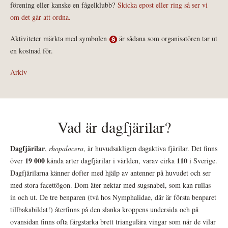
förening eller kanske en fågelklubb?
Skicka epost eller ring så ser vi
om det går att ordna.
Aktiviteter märkta med symbolen
är sådana som organisatören tar ut
en kostnad för.
Arkiv
Vad är dagfjärilar?
Dagfjärilar
,
rhopalocera
, är huvudsakligen dagaktiva fjärilar. Det finns
19 000
110
över
kända arter dagfjärilar i världen, varav cirka
i Sverige.
Dagfjärilarna känner dofter med hjälp av antenner på huvudet och ser
med stora facettögon. Dom äter nektar med sugsnabel, som kan rullas
in och ut. De tre benparen (två hos Nymphalidae, där är första benparet
tillbakabildat!) återfinns på den slanka kroppens undersida och på
ovansidan finns ofta färgstarka brett triangulära vingar som när de vilar