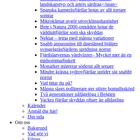
landskapstyp och arters särdrag</span>
Spanska kamgräsfjärilar hotas av allt torrare
somrar
Mikroklimat avgör utvecklingshastighet
Bete i Natura 2000-områden hotar de
väddnätfjärilar som ska skyddas
Nektar – tema med många variationer
Snabb anpassning till dagslängd hjälper
svingelgräsfjärilens spridning norrut
Fjärilslarvernas värdväxter– Mycket mer än en
midsommarbukett
Monarker migrerar söderut allt senare
Mindre kräsna sydrovfjärilar sprider sig snabbt
norrut
Vad tittar du på?
Många slags pollinerare ger större bomullsskörd
Två generationer påfågelöga i Belgien
Vackra fjärilar skyddas oftare än alldagliga
Kalender
Anmäl dig här!
Din sida
Om oss
Bakgrund
Vad gör vi
Filmer