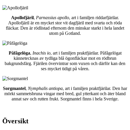
Apollofjäril
,
Parnassius apollo
, art i familjen riddarfjärilar.
Apollofjäril är en mycket stor vit dagfjäril med svarta och röda
fläckar. Den är rödlistad eftersom den minskar starkt i hela landet
utom på Gotland.
Påfågelöga
,
Inachis io
, art i familjen praktfjärilar. Påfågelögat
kännetecknas av tydliga blå ögonfläckar mot en rödbrun
bakgrundsfärg. Fjärilen övervintrar som vuxen och därför kan den
ses mycket tidigt på våren.
Sorgmantel
,
Nymphalis antiopa
, art i familjen praktfjärilar. Den har
mörkt sammetsbruna vingar med bred, gul ytterkant och äter bland
annat sav och rutten frukt. Sorgmantel finns i hela Sverige.
Översikt