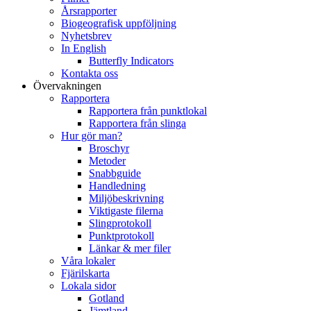
Årsrapporter
Biogeografisk uppföljning
Nyhetsbrev
In English
Butterfly Indicators
Kontakta oss
Övervakningen
Rapportera
Rapportera från punktlokal
Rapportera från slinga
Hur gör man?
Broschyr
Metoder
Snabbguide
Handledning
Miljöbeskrivning
Viktigaste filerna
Slingprotokoll
Punktprotokoll
Länkar & mer filer
Våra lokaler
Fjärilskarta
Lokala sidor
Gotland
Jämtland