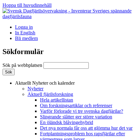
Hoppa till huvudinnehåll
Logga in
In English
Bli medlem
Sökformulär
Sök på webbplatsen
Aktuellt
Nyheter och kalender
Nyheter
Aktuell fjärilsforskning
Hela artikellistan
Om forskningsartiklar och referenser
Varför förlorade vi tre svenska dagfjärilar?
Slingrande slåtter ger större variation
En öländsk blåvingehybrid
Det nya normala får oss att glömma hur det var
Fortplantningsproblem hos rapsfjärilar efter
värmestress som larver