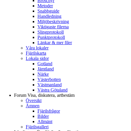
Broschyr
Metoder
Snabbguide
Handledning
Miljöbeskrivning
Viktigaste filerna
Slingprotokoll
Punktprotokoll
Länkar & mer filer
Våra lokaler
Fjärilskarta
Lokala sidor
Gotland
Jämtland
Närke
Västerbotten
Västmanland
Västra Götaland
Forum
Visa, diskutera, artbestäm
Översikt
Ämnen
Fjärilsfrågor
Bilder
Allmänt
Fjärilsgalleri