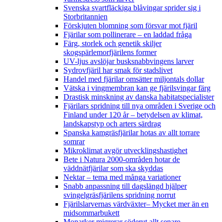
Svenska svartfläckiga blåvingar sprider sig i
Storbritannien
Förskjuten blomning som försvar mot fjäril
Fjärilar som pollinerare – en laddad fråga
Färg, storlek och genetik skiljer
skogspärlemorfjärilens former
UV-ljus avslöjar busksnabbvingens larver
Sydrovfjäril har smak för stadslivet
Handel med fjärilar omsätter miljontals dollar
Vätska i vingmembran kan ge fjärilsvingar färg
Drastisk minskning av danska habitatspecialister
Fjärilars spridning till nya områden i Sverige och
Finland under 120 år
– betydelsen av klimat,
landskapstyp och arters särdrag
Spanska kamgräsfjärilar hotas av allt torrare
somrar
Mikroklimat avgör utvecklingshastighet
Bete i Natura 2000-områden hotar de
väddnätfjärilar som ska skyddas
Nektar – tema med många variationer
Snabb anpassning till dagslängd hjälper
svingelgräsfjärilens spridning norrut
Fjärilslarvernas värdväxter– Mycket mer än en
midsommarbukett
Monarker migrerar söderut allt senare