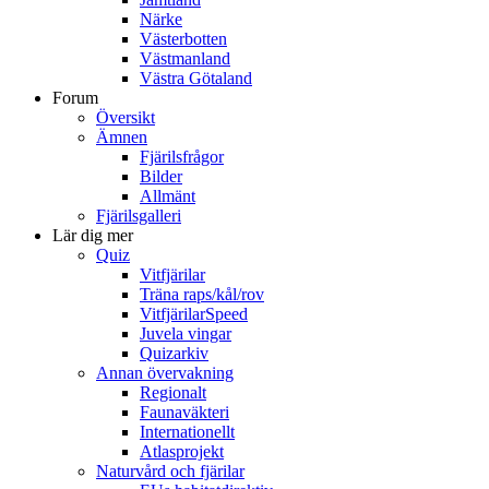
Närke
Västerbotten
Västmanland
Västra Götaland
Forum
Översikt
Ämnen
Fjärilsfrågor
Bilder
Allmänt
Fjärilsgalleri
Lär dig mer
Quiz
Vitfjärilar
Träna raps/kål/rov
VitfjärilarSpeed
Juvela vingar
Quizarkiv
Annan övervakning
Regionalt
Faunaväkteri
Internationellt
Atlasprojekt
Naturvård och fjärilar