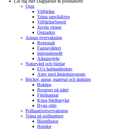
Lär dig mer
Dagfjärilar & pollinatörer
Quiz
Vitfjärilar
Träna raps/kål/rov
VitfjärilarSpeed
Juvela vingar
Quizarkiv
Annan övervakning
Regionalt
Faunaväkteri
Internationellt
Atlasprojekt
Naturvård och fjärilar
EUs habitatdirektiv
Arter med åtgärdsprogram
Böcker, appar, material och länktips
Boktips
Resurser på nätet
Fjärilsappar
Köpa fjärilsprylar
Bygg själv
Pollinatörsövervakning
Träna på pollinatörer
Blomflugor
Humlor