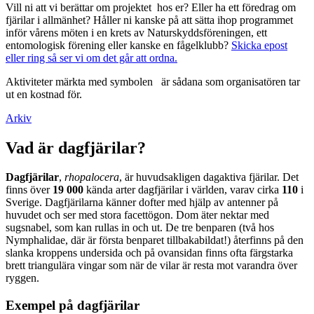
Vill ni att vi berättar om projektet hos er? Eller ha ett föredrag om
fjärilar i allmänhet? Håller ni kanske på att sätta ihop programmet
inför vårens möten i en krets av Naturskyddsföreningen, ett
entomologisk förening eller kanske en fågelklubb?
Skicka epost
eller ring så ser vi om det går att ordna.
Aktiviteter märkta med symbolen
är sådana som organisatören tar
ut en kostnad för.
Arkiv
Vad är dagfjärilar?
Dagfjärilar
,
rhopalocera
, är huvudsakligen dagaktiva fjärilar. Det
finns över
19 000
kända arter dagfjärilar i världen, varav cirka
110
i
Sverige. Dagfjärilarna känner dofter med hjälp av antenner på
huvudet och ser med stora facettögon. Dom äter nektar med
sugsnabel, som kan rullas in och ut. De tre benparen (två hos
Nymphalidae, där är första benparet tillbakabildat!) återfinns på den
slanka kroppens undersida och på ovansidan finns ofta färgstarka
brett triangulära vingar som när de vilar är resta mot varandra över
ryggen.
Exempel på dagfjärilar