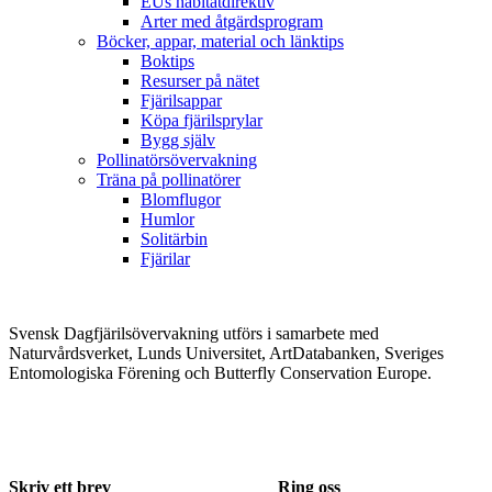
EUs habitatdirektiv
Arter med åtgärdsprogram
Böcker, appar, material och länktips
Boktips
Resurser på nätet
Fjärilsappar
Köpa fjärilsprylar
Bygg själv
Pollinatörsövervakning
Träna på pollinatörer
Blomflugor
Humlor
Solitärbin
Fjärilar
Svensk Dagfjärilsövervakning utförs i samarbete med
Naturvårdsverket, Lunds Universitet, ArtDatabanken, Sveriges
Entomologiska Förening och Butterfly Conservation Europe.
Skriv ett brev
Ring oss