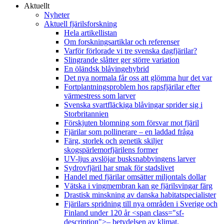
Aktuellt
Nyheter
Aktuell fjärilsforskning
Hela artikellistan
Om forskningsartiklar och referenser
Varför förlorade vi tre svenska dagfjärilar?
Slingrande slåtter ger större variation
En öländsk blåvingehybrid
Det nya normala får oss att glömma hur det var
Fortplantningsproblem hos rapsfjärilar efter
värmestress som larver
Svenska svartfläckiga blåvingar sprider sig i
Storbritannien
Förskjuten blomning som försvar mot fjäril
Fjärilar som pollinerare – en laddad fråga
Färg, storlek och genetik skiljer
skogspärlemorfjärilens former
UV-ljus avslöjar busksnabbvingens larver
Sydrovfjäril har smak för stadslivet
Handel med fjärilar omsätter miljontals dollar
Vätska i vingmembran kan ge fjärilsvingar färg
Drastisk minskning av danska habitatspecialister
Fjärilars spridning till nya områden i Sverige och
Finland under 120 år <span class="sf-
description">– betydelsen av klimat,