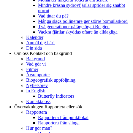
Mindre kräsna sydrovfjärilar sprider sig snabbt
norrut
Vad tittar du på?
Många slags pollinerare ger större bomullsskörd
Två generationer påfågelöga i Belgien
Vackra fjärilar skyddas oftare än alldagliga
Kalender
Anmäl dig här!
Din sida
Om oss
Kontakt och bakgrund
Bakgrund
Vad gör vi
Filmer
Årsrapporter
Biogeografisk uppföljning
Nyhetsbrev
In English
Butterfly Indicators
Kontakta oss
Övervakningen
Rapportera eller sök
Rapportera
Rapportera från punktlokal
Rapportera från slinga
Hur gör man?