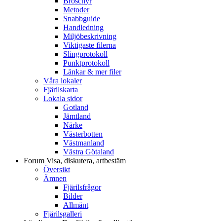
Broschyr
Metoder
Snabbguide
Handledning
Miljöbeskrivning
Viktigaste filerna
Slingprotokoll
Punktprotokoll
Länkar & mer filer
Våra lokaler
Fjärilskarta
Lokala sidor
Gotland
Jämtland
Närke
Västerbotten
Västmanland
Västra Götaland
Forum
Visa, diskutera, artbestäm
Översikt
Ämnen
Fjärilsfrågor
Bilder
Allmänt
Fjärilsgalleri