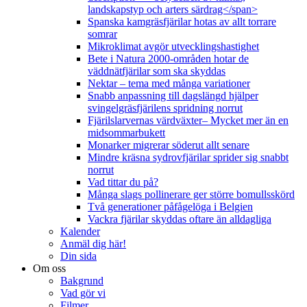
landskapstyp och arters särdrag</span>
Spanska kamgräsfjärilar hotas av allt torrare
somrar
Mikroklimat avgör utvecklingshastighet
Bete i Natura 2000-områden hotar de
väddnätfjärilar som ska skyddas
Nektar – tema med många variationer
Snabb anpassning till dagslängd hjälper
svingelgräsfjärilens spridning norrut
Fjärilslarvernas värdväxter– Mycket mer än en
midsommarbukett
Monarker migrerar söderut allt senare
Mindre kräsna sydrovfjärilar sprider sig snabbt
norrut
Vad tittar du på?
Många slags pollinerare ger större bomullsskörd
Två generationer påfågelöga i Belgien
Vackra fjärilar skyddas oftare än alldagliga
Kalender
Anmäl dig här!
Din sida
Om oss
Bakgrund
Vad gör vi
Filmer