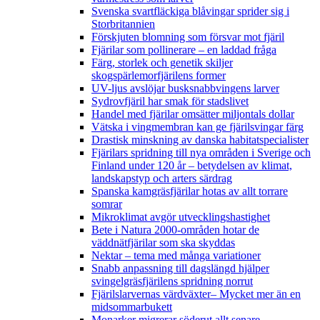
Svenska svartfläckiga blåvingar sprider sig i
Storbritannien
Förskjuten blomning som försvar mot fjäril
Fjärilar som pollinerare – en laddad fråga
Färg, storlek och genetik skiljer
skogspärlemorfjärilens former
UV-ljus avslöjar busksnabbvingens larver
Sydrovfjäril har smak för stadslivet
Handel med fjärilar omsätter miljontals dollar
Vätska i vingmembran kan ge fjärilsvingar färg
Drastisk minskning av danska habitatspecialister
Fjärilars spridning till nya områden i Sverige och
Finland under 120 år
– betydelsen av klimat,
landskapstyp och arters särdrag
Spanska kamgräsfjärilar hotas av allt torrare
somrar
Mikroklimat avgör utvecklingshastighet
Bete i Natura 2000-områden hotar de
väddnätfjärilar som ska skyddas
Nektar – tema med många variationer
Snabb anpassning till dagslängd hjälper
svingelgräsfjärilens spridning norrut
Fjärilslarvernas värdväxter– Mycket mer än en
midsommarbukett
Monarker migrerar söderut allt senare