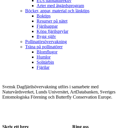
EUs habitatdirektiv
Arter med åtgärdsprogram
Böcker, appar, material och länktips
Boktips
Resurser på nätet
Fjärilsappar
Köpa fjärilsprylar
Bygg själv
Pollinatörsövervakning
Träna på pollinatörer
Blomflugor
Humlor
Solitärbin
Fjärilar
Svensk Dagfjärilsövervakning utförs i samarbete med
Naturvårdsverket, Lunds Universitet, ArtDatabanken, Sveriges
Entomologiska Förening och Butterfly Conservation Europe.
Skriv ett brev
Ring oss