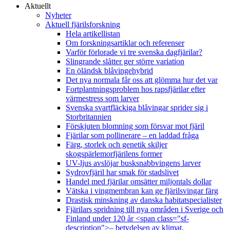
Aktuellt
Nyheter
Aktuell fjärilsforskning
Hela artikellistan
Om forskningsartiklar och referenser
Varför förlorade vi tre svenska dagfjärilar?
Slingrande slåtter ger större variation
En öländsk blåvingehybrid
Det nya normala får oss att glömma hur det var
Fortplantningsproblem hos rapsfjärilar efter
värmestress som larver
Svenska svartfläckiga blåvingar sprider sig i
Storbritannien
Förskjuten blomning som försvar mot fjäril
Fjärilar som pollinerare – en laddad fråga
Färg, storlek och genetik skiljer
skogspärlemorfjärilens former
UV-ljus avslöjar busksnabbvingens larver
Sydrovfjäril har smak för stadslivet
Handel med fjärilar omsätter miljontals dollar
Vätska i vingmembran kan ge fjärilsvingar färg
Drastisk minskning av danska habitatspecialister
Fjärilars spridning till nya områden i Sverige och
Finland under 120 år <span class="sf-
description">– betydelsen av klimat,