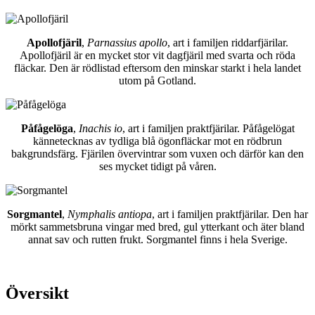
Apollofjäril
,
Parnassius apollo
, art i familjen riddarfjärilar.
Apollofjäril är en mycket stor vit dagfjäril med svarta och röda
fläckar. Den är rödlistad eftersom den minskar starkt i hela landet
utom på Gotland.
Påfågelöga
,
Inachis io
, art i familjen praktfjärilar. Påfågelögat
kännetecknas av tydliga blå ögonfläckar mot en rödbrun
bakgrundsfärg. Fjärilen övervintrar som vuxen och därför kan den
ses mycket tidigt på våren.
Sorgmantel
,
Nymphalis antiopa
, art i familjen praktfjärilar. Den har
mörkt sammetsbruna vingar med bred, gul ytterkant och äter bland
annat sav och rutten frukt. Sorgmantel finns i hela Sverige.
Översikt