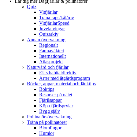
Lär dig mer
Dagfjärilar & pollinatörer
Quiz
Vitfjärilar
Träna raps/kål/rov
VitfjärilarSpeed
Juvela vingar
Quizarkiv
Annan övervakning
Regionalt
Faunaväkteri
Internationellt
Atlasprojekt
Naturvård och fjärilar
EUs habitatdirektiv
Arter med åtgärdsprogram
Böcker, appar, material och länktips
Boktips
Resurser på nätet
Fjärilsappar
Köpa fjärilsprylar
Bygg själv
Pollinatörsövervakning
Träna på pollinatörer
Blomflugor
Humlor