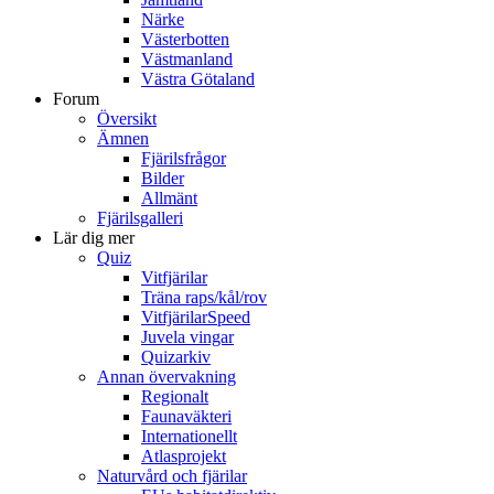
Närke
Västerbotten
Västmanland
Västra Götaland
Forum
Översikt
Ämnen
Fjärilsfrågor
Bilder
Allmänt
Fjärilsgalleri
Lär dig mer
Quiz
Vitfjärilar
Träna raps/kål/rov
VitfjärilarSpeed
Juvela vingar
Quizarkiv
Annan övervakning
Regionalt
Faunaväkteri
Internationellt
Atlasprojekt
Naturvård och fjärilar