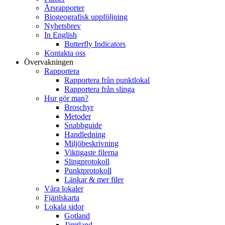
Årsrapporter
Biogeografisk uppföljning
Nyhetsbrev
In English
Butterfly Indicators
Kontakta oss
Övervakningen
Rapportera
Rapportera från punktlokal
Rapportera från slinga
Hur gör man?
Broschyr
Metoder
Snabbguide
Handledning
Miljöbeskrivning
Viktigaste filerna
Slingprotokoll
Punktprotokoll
Länkar & mer filer
Våra lokaler
Fjärilskarta
Lokala sidor
Gotland
Jämtland