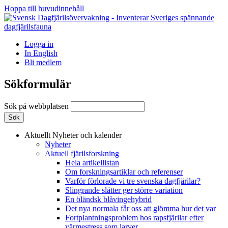
Hoppa till huvudinnehåll
Logga in
In English
Bli medlem
Sökformulär
Sök på webbplatsen
Aktuellt
Nyheter och kalender
Nyheter
Aktuell fjärilsforskning
Hela artikellistan
Om forskningsartiklar och referenser
Varför förlorade vi tre svenska dagfjärilar?
Slingrande slåtter ger större variation
En öländsk blåvingehybrid
Det nya normala får oss att glömma hur det var
Fortplantningsproblem hos rapsfjärilar efter
värmestress som larver