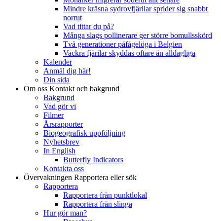
Mindre kräsna sydrovfjärilar sprider sig snabbt
norrut
Vad tittar du på?
Många slags pollinerare ger större bomullsskörd
Två generationer påfågelöga i Belgien
Vackra fjärilar skyddas oftare än alldagliga
Kalender
Anmäl dig här!
Din sida
Om oss
Kontakt och bakgrund
Bakgrund
Vad gör vi
Filmer
Årsrapporter
Biogeografisk uppföljning
Nyhetsbrev
In English
Butterfly Indicators
Kontakta oss
Övervakningen
Rapportera eller sök
Rapportera
Rapportera från punktlokal
Rapportera från slinga
Hur gör man?