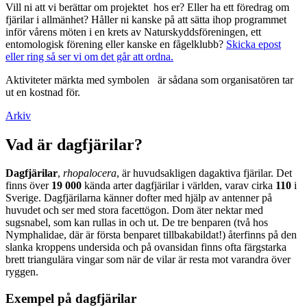
Vill ni att vi berättar om projektet hos er? Eller ha ett föredrag om
fjärilar i allmänhet? Håller ni kanske på att sätta ihop programmet
inför vårens möten i en krets av Naturskyddsföreningen, ett
entomologisk förening eller kanske en fågelklubb?
Skicka epost
eller ring så ser vi om det går att ordna.
Aktiviteter märkta med symbolen
är sådana som organisatören tar
ut en kostnad för.
Arkiv
Vad är dagfjärilar?
Dagfjärilar
,
rhopalocera
, är huvudsakligen dagaktiva fjärilar. Det
finns över
19 000
kända arter dagfjärilar i världen, varav cirka
110
i
Sverige. Dagfjärilarna känner dofter med hjälp av antenner på
huvudet och ser med stora facettögon. Dom äter nektar med
sugsnabel, som kan rullas in och ut. De tre benparen (två hos
Nymphalidae, där är första benparet tillbakabildat!) återfinns på den
slanka kroppens undersida och på ovansidan finns ofta färgstarka
brett triangulära vingar som när de vilar är resta mot varandra över
ryggen.
Exempel på dagfjärilar