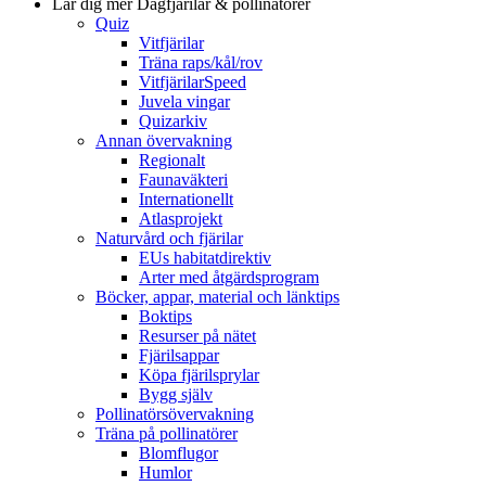
Lär dig mer
Dagfjärilar & pollinatörer
Quiz
Vitfjärilar
Träna raps/kål/rov
VitfjärilarSpeed
Juvela vingar
Quizarkiv
Annan övervakning
Regionalt
Faunaväkteri
Internationellt
Atlasprojekt
Naturvård och fjärilar
EUs habitatdirektiv
Arter med åtgärdsprogram
Böcker, appar, material och länktips
Boktips
Resurser på nätet
Fjärilsappar
Köpa fjärilsprylar
Bygg själv
Pollinatörsövervakning
Träna på pollinatörer
Blomflugor
Humlor