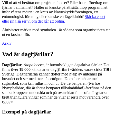
Vill ni att vi berättar om projektet hos er? Eller ha ett föredrag om
fjärilar i allmänhet? Håller ni kanske på att sätta ihop programmet
inför vårens möten i en krets av Naturskyddsföreningen, ett
entomologisk förening eller kanske en fågelklubb?
Skicka epost
eller ring så ser vi om det går att ordna.
Aktiviteter märkta med symbolen
är sådana som organisatören tar
ut en kostnad för.
Arkiv
Vad är dagfjärilar?
Dagfjärilar
,
rhopalocera
, är huvudsakligen dagaktiva fjärilar. Det
finns över
19 000
kända arter dagfjärilar i världen, varav cirka
110
i
Sverige. Dagfjärilarna känner dofter med hjälp av antenner på
huvudet och ser med stora facettögon. Dom äter nektar med
sugsnabel, som kan rullas in och ut. De tre benparen (två hos
Nymphalidae, där är första benparet tillbakabildat!) återfinns på den
slanka kroppens undersida och på ovansidan finns ofta färgstarka
brett triangulära vingar som när de vilar är resta mot varandra över
ryggen.
Exempel på dagfjärilar