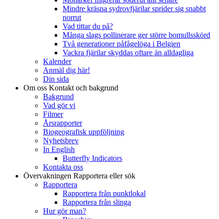
Mindre kräsna sydrovfjärilar sprider sig snabbt
norrut
Vad tittar du på?
Många slags pollinerare ger större bomullsskörd
Två generationer påfågelöga i Belgien
Vackra fjärilar skyddas oftare än alldagliga
Kalender
Anmäl dig här!
Din sida
Om oss
Kontakt och bakgrund
Bakgrund
Vad gör vi
Filmer
Årsrapporter
Biogeografisk uppföljning
Nyhetsbrev
In English
Butterfly Indicators
Kontakta oss
Övervakningen
Rapportera eller sök
Rapportera
Rapportera från punktlokal
Rapportera från slinga
Hur gör man?