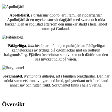
Apollofjäril
,
Parnassius apollo
, art i familjen riddarfjärilar.
Apollofjäril är en mycket stor vit dagfjäril med svarta och röda
fläckar. Den är rödlistad eftersom den minskar starkt i hela landet
utom på Gotland.
Påfågelöga
,
Inachis io
, art i familjen praktfjärilar. Påfågelögat
kännetecknas av tydliga blå ögonfläckar mot en rödbrun
bakgrundsfärg. Fjärilen övervintrar som vuxen och därför kan den
ses mycket tidigt på våren.
Sorgmantel
,
Nymphalis antiopa
, art i familjen praktfjärilar. Den har
mörkt sammetsbruna vingar med bred, gul ytterkant och äter bland
annat sav och rutten frukt. Sorgmantel finns i hela Sverige.
Översikt