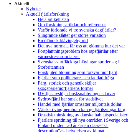
Aktuellt
Nyheter
Aktuell fjärilsforskning
Hela artikellistan
Om forskningsartiklar och referenser
Varför förlorade vi tre svenska dagfjärilar?
Slingrande slåtter ger större variation
En öländsk blåvingehybrid
Det nya normala får oss att glömma hur det var
Fortplantningsproblem hos rapsfjärilar efter
värmestress som larver
Svenska svartfläckiga blåvingar sprider sig i
Storbritannien
Förskjuten blomning som försvar mot fjäril
Fjärilar som pollinerare – en laddad fråga
Färg, storlek och genetik skiljer
skogspärlemorfjärilens former
UV-ljus avslöjar busksnabbvingens larver
Sydrovfjäril har smak för stadslivet
Handel med fjärilar omsätter miljontals dollar
Vätska i vingmembran kan ge fjärilsvingar färg
Drastisk minskning av danska habitatspecialister
Fjärilars spridning till nya områden i Sverige och
Finland under 120 år <span class="sf-
description">– betydelsen av klimat,