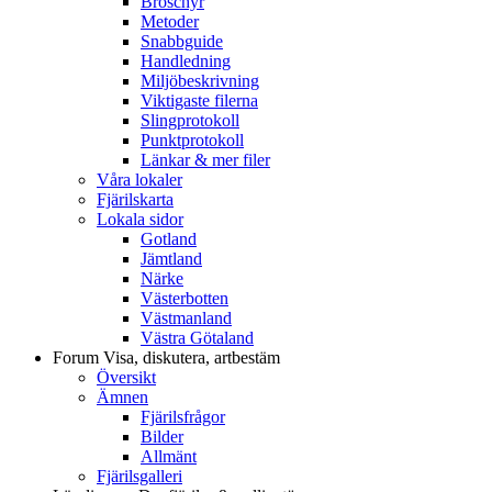
Broschyr
Metoder
Snabbguide
Handledning
Miljöbeskrivning
Viktigaste filerna
Slingprotokoll
Punktprotokoll
Länkar & mer filer
Våra lokaler
Fjärilskarta
Lokala sidor
Gotland
Jämtland
Närke
Västerbotten
Västmanland
Västra Götaland
Forum
Visa, diskutera, artbestäm
Översikt
Ämnen
Fjärilsfrågor
Bilder
Allmänt
Fjärilsgalleri