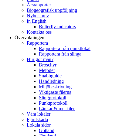
Årsrapporter
Biogeografisk uppföljning
Nyhetsbrev
In English
Butterfly Indicators
Kontakta oss
Övervakningen
Rapportera
Rapportera från punktlokal
Rapportera från slinga
Hur gör man?
Broschyr
Metoder
Snabbguide
Handledning
Miljöbeskrivning
Viktigaste filerna
Slingprotokoll
Punktprotokoll
Länkar & mer filer
Våra lokaler
Fjärilskarta
Lokala sidor
Gotland
Jämtland