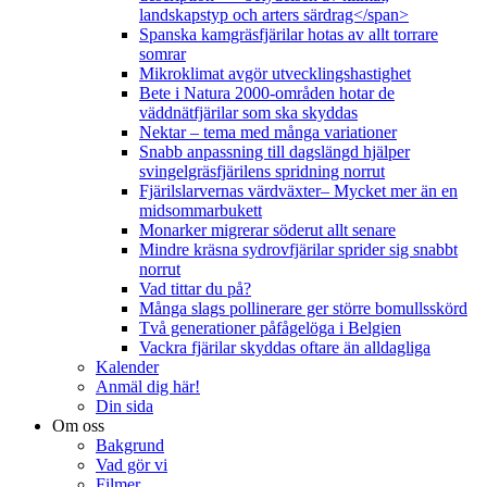
landskapstyp och arters särdrag</span>
Spanska kamgräsfjärilar hotas av allt torrare
somrar
Mikroklimat avgör utvecklingshastighet
Bete i Natura 2000-områden hotar de
väddnätfjärilar som ska skyddas
Nektar – tema med många variationer
Snabb anpassning till dagslängd hjälper
svingelgräsfjärilens spridning norrut
Fjärilslarvernas värdväxter– Mycket mer än en
midsommarbukett
Monarker migrerar söderut allt senare
Mindre kräsna sydrovfjärilar sprider sig snabbt
norrut
Vad tittar du på?
Många slags pollinerare ger större bomullsskörd
Två generationer påfågelöga i Belgien
Vackra fjärilar skyddas oftare än alldagliga
Kalender
Anmäl dig här!
Din sida
Om oss
Bakgrund
Vad gör vi
Filmer