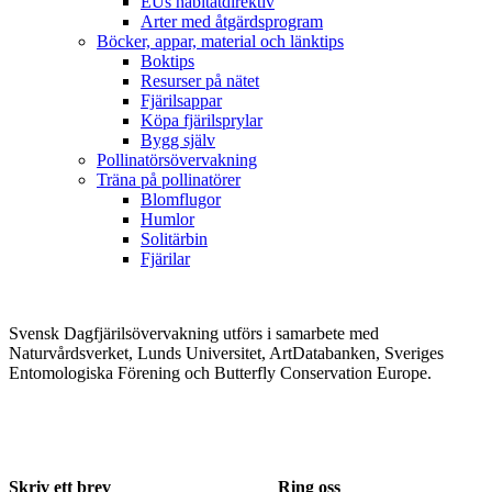
EUs habitatdirektiv
Arter med åtgärdsprogram
Böcker, appar, material och länktips
Boktips
Resurser på nätet
Fjärilsappar
Köpa fjärilsprylar
Bygg själv
Pollinatörsövervakning
Träna på pollinatörer
Blomflugor
Humlor
Solitärbin
Fjärilar
Svensk Dagfjärilsövervakning utförs i samarbete med
Naturvårdsverket, Lunds Universitet, ArtDatabanken, Sveriges
Entomologiska Förening och Butterfly Conservation Europe.
Skriv ett brev
Ring oss