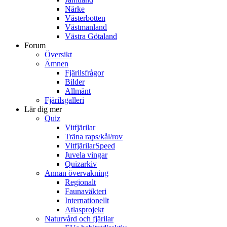
Närke
Västerbotten
Västmanland
Västra Götaland
Forum
Översikt
Ämnen
Fjärilsfrågor
Bilder
Allmänt
Fjärilsgalleri
Lär dig mer
Quiz
Vitfjärilar
Träna raps/kål/rov
VitfjärilarSpeed
Juvela vingar
Quizarkiv
Annan övervakning
Regionalt
Faunaväkteri
Internationellt
Atlasprojekt
Naturvård och fjärilar