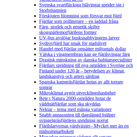
Svenska svartfläckiga blåvingar sprider sig i
Storbritannien
Förskjuten blomning som försvar mot fjäril
Fjärilar som pollinerare – en laddad fråga
Färg, storlek och genetik skiljer
skogspärlemorfjärilens former
UV-ljus avslöjar busksnabbvingens larver
Sydrovfjäril har smak för stadslivet
Handel med fjärilar omsätter miljontals dollar
Vätska i vingmembran kan ge fjärilsvingar färg
Drastisk minskning av danska habitatspecialister
Fjärilars spridning till nya områden i Sverige och
Finland under 120 år
– betydelsen av klimat,
landskapstyp och arters särdrag
Spanska kamgräsfjärilar hotas av allt torrare
somrar
Mikroklimat avgör utvecklingshastighet
Bete i Natura 2000-områden hotar de
väddnätfjärilar som ska skyddas
Nektar – tema med många variationer
Snabb anpassning till dagslängd hjälper
svingelgräsfjärilens spridning norrut
Fjärilslarvernas värdväxter– Mycket mer än en
midsommarbukett
Monarker migrerar söderut allt senare