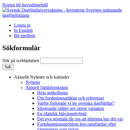
Hoppa till huvudinnehåll
Logga in
In English
Bli medlem
Sökformulär
Sök på webbplatsen
Aktuellt
Nyheter och kalender
Nyheter
Aktuell fjärilsforskning
Hela artikellistan
Om forskningsartiklar och referenser
Varför förlorade vi tre svenska dagfjärilar?
Slingrande slåtter ger större variation
En öländsk blåvingehybrid
Det nya normala får oss att glömma hur det var
Fortplantningsproblem hos rapsfjärilar efter
värmestress som larver