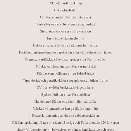
Aktuell fjärilsforskning
Hela artikellistan
Om forskningsartiklar och referenser
Varför förlorade vi tre svenska dagfjärilar?
Slingrande slåtter ger större variation
En öländsk blåvingehybrid
Det nya normala får oss att glömma hur det var
Fortplantningsproblem hos rapsfjärilar efter värmestress som larver
Svenska svartfläckiga blåvingar sprider sig i Storbritannien
Förskjuten blomning som försvar mot fjäril
Fjärilar som pollinerare – en laddad fråga
Färg, storlek och genetik skiljer skogspärlemorfjärilens former
UV-ljus avslöjar busksnabbvingens larver
Sydrovfjäril har smak för stadslivet
Handel med fjärilar omsätter miljontals dollar
Vätska i vingmembran kan ge fjärilsvingar färg
Drastisk minskning av danska habitatspecialister
Fjärilars spridning till nya områden i Sverige och Finland under 120 år <span
class="sf-description">– betydelsen av klimat, landskapstyp och arters