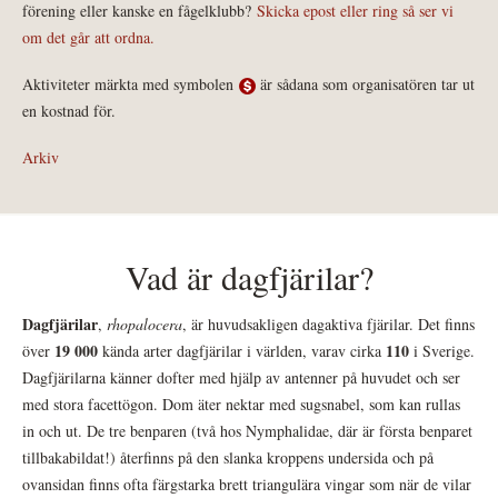
förening eller kanske en fågelklubb?
Skicka epost eller ring så ser vi
om det går att ordna.
Aktiviteter märkta med symbolen
är sådana som organisatören tar ut
en kostnad för.
Arkiv
Vad är dagfjärilar?
Dagfjärilar
,
rhopalocera
, är huvudsakligen dagaktiva fjärilar. Det finns
19 000
110
över
kända arter dagfjärilar i världen, varav cirka
i Sverige.
Dagfjärilarna känner dofter med hjälp av antenner på huvudet och ser
med stora facettögon. Dom äter nektar med sugsnabel, som kan rullas
in och ut. De tre benparen (två hos Nymphalidae, där är första benparet
tillbakabildat!) återfinns på den slanka kroppens undersida och på
ovansidan finns ofta färgstarka brett triangulära vingar som när de vilar