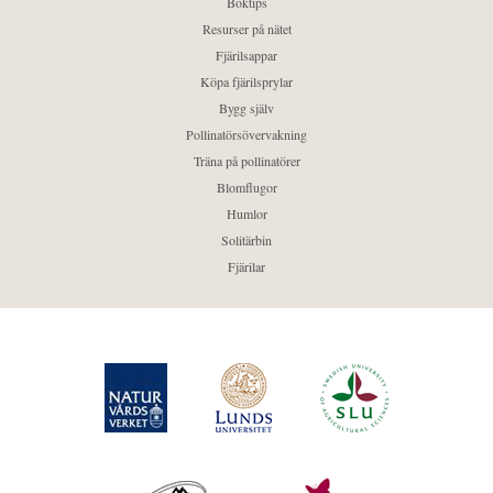
Boktips
Resurser på nätet
Fjärilsappar
Köpa fjärilsprylar
Bygg själv
Pollinatörsövervakning
Träna på pollinatörer
Blomflugor
Humlor
Solitärbin
Fjärilar