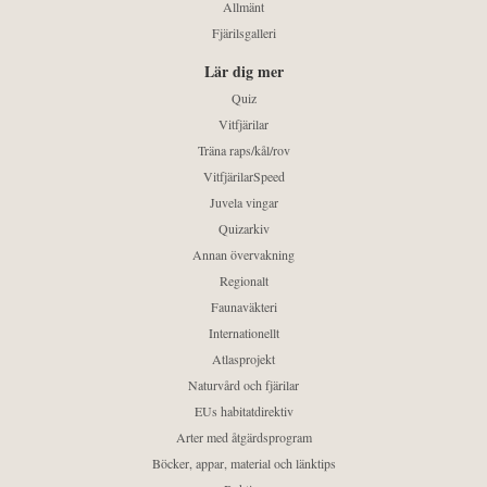
Allmänt
Fjärilsgalleri
Lär dig mer
Quiz
Vitfjärilar
Träna raps/kål/rov
VitfjärilarSpeed
Juvela vingar
Quizarkiv
Annan övervakning
Regionalt
Faunaväkteri
Internationellt
Atlasprojekt
Naturvård och fjärilar
EUs habitatdirektiv
Arter med åtgärdsprogram
Böcker, appar, material och länktips