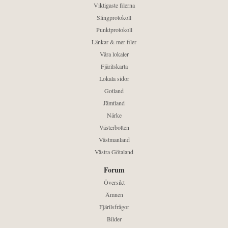
Viktigaste filerna
Slingprotokoll
Punktprotokoll
Länkar & mer filer
Våra lokaler
Fjärilskarta
Lokala sidor
Gotland
Jämtland
Närke
Västerbotten
Västmanland
Västra Götaland
Forum
Översikt
Ämnen
Fjärilsfrågor
Bilder