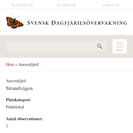
Hoppa till huvudinnehåll
BLI MEDLEM
IN ENGLISH
LOGGA IN
Sökformulär
Hem
» Aurorafjäril
Aurorafjäril
Strandvägen
Platskategori:
Punktlokal
Antal observationer:
1