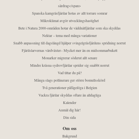
särdrag</span>
Spanska kamgräsfjärilar hotas av allt torrare somrar
Mikroklimat avgör utvecklingshastighet
Bete i Natura 2000-områden hotar de väddnätfjärilar som ska skyddas
Nektar – tema med många variationer
Snabb anpassning till dagslängd hjälper svingelgräsfjärilens spridning norrut
Fjärilslarvernas värdväxter– Mycket mer än en midsommarbukett
Monarker migrerar söderut allt senare
Mindre kräsna sydrovfjärilar sprider sig snabbt norrut
Vad tittar du på?
Många slags pollinerare ger större bomullsskörd
Två generationer påfågelöga i Belgien
Vackra fjärilar skyddas oftare än alldagliga
Kalender
Anmäl dig här!
Din sida
Om oss
Bakgrund