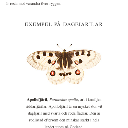
är resta mot varandra över ryggen.
EXEMPEL PÅ DAGFJÄRILAR
Apollofjäril
,
Parnassius apollo
, art i familjen
riddarfjärilar. Apollofjäril är en mycket stor vit
dagfjäril med svarta och röda fläckar. Den är
rödlistad eftersom den minskar starkt i hela
landet utom på Gotland.