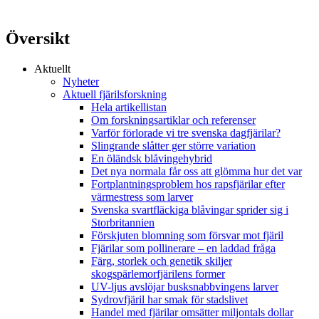
Översikt
Aktuellt
Nyheter
Aktuell fjärilsforskning
Hela artikellistan
Om forskningsartiklar och referenser
Varför förlorade vi tre svenska dagfjärilar?
Slingrande slåtter ger större variation
En öländsk blåvingehybrid
Det nya normala får oss att glömma hur det var
Fortplantningsproblem hos rapsfjärilar efter
värmestress som larver
Svenska svartfläckiga blåvingar sprider sig i
Storbritannien
Förskjuten blomning som försvar mot fjäril
Fjärilar som pollinerare – en laddad fråga
Färg, storlek och genetik skiljer
skogspärlemorfjärilens former
UV-ljus avslöjar busksnabbvingens larver
Sydrovfjäril har smak för stadslivet
Handel med fjärilar omsätter miljontals dollar