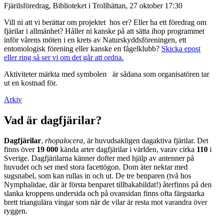
Fjärilsföredrag, Biblioteket i Trollhättan, 27 oktober 17:30
Vill ni att vi berättar om projektet hos er? Eller ha ett föredrag om
fjärilar i allmänhet? Håller ni kanske på att sätta ihop programmet
inför vårens möten i en krets av Naturskyddsföreningen, ett
entomologisk förening eller kanske en fågelklubb?
Skicka epost
eller ring så ser vi om det går att ordna.
Aktiviteter märkta med symbolen
är sådana som organisatören tar
ut en kostnad för.
Arkiv
Vad är dagfjärilar?
Dagfjärilar
,
rhopalocera
, är huvudsakligen dagaktiva fjärilar. Det
finns över
19 000
kända arter dagfjärilar i världen, varav cirka
110
i
Sverige. Dagfjärilarna känner dofter med hjälp av antenner på
huvudet och ser med stora facettögon. Dom äter nektar med
sugsnabel, som kan rullas in och ut. De tre benparen (två hos
Nymphalidae, där är första benparet tillbakabildat!) återfinns på den
slanka kroppens undersida och på ovansidan finns ofta färgstarka
brett triangulära vingar som när de vilar är resta mot varandra över
ryggen.