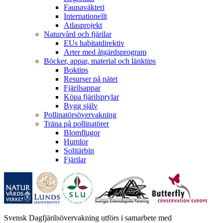
Faunaväkteri
Internationellt
Atlasprojekt
Naturvård och fjärilar
EUs habitatdirektiv
Arter med åtgärdsprogram
Böcker, appar, material och länktips
Boktips
Resurser på nätet
Fjärilsappar
Köpa fjärilsprylar
Bygg själv
Pollinatörsövervakning
Träna på pollinatörer
Blomflugor
Humlor
Solitärbin
Fjärilar
Svensk Dagfjärilsövervakning utförs i samarbete med