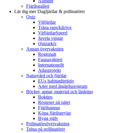
Allmänt
Fjärilsgalleri
Lär dig mer
Dagfjärilar & pollinatörer
Quiz
Vitfjärilar
Träna raps/kål/rov
VitfjärilarSpeed
Juvela vingar
Quizarkiv
Annan övervakning
Regionalt
Faunaväkteri
Internationellt
Atlasprojekt
Naturvård och fjärilar
EUs habitatdirektiv
Arter med åtgärdsprogram
Böcker, appar, material och länktips
Boktips
Resurser på nätet
Fjärilsappar
Köpa fjärilsprylar
Bygg själv
Pollinatörsövervakning
Träna på pollinatörer