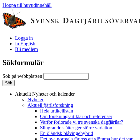
Hoppa till huvudinnehåll
Logga in
In English
Bli medlem
Sökformulär
Sök på webbplatsen
Aktuellt
Nyheter och kalender
Nyheter
Aktuell fjärilsforskning
Hela artikellistan
Om forskningsartiklar och referenser
Varför förlorade vi tre svenska dagfjärilar?
Slingrande slåtter ger större variation
En öländsk blåvingehybrid
Det nya normala får oss att glömma hur det var