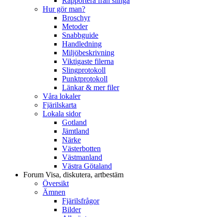
Rapportera från slinga
Hur gör man?
Broschyr
Metoder
Snabbguide
Handledning
Miljöbeskrivning
Viktigaste filerna
Slingprotokoll
Punktprotokoll
Länkar & mer filer
Våra lokaler
Fjärilskarta
Lokala sidor
Gotland
Jämtland
Närke
Västerbotten
Västmanland
Västra Götaland
Forum
Visa, diskutera, artbestäm
Översikt
Ämnen
Fjärilsfrågor
Bilder