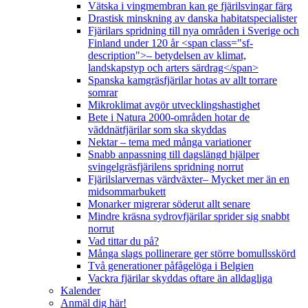
Vätska i vingmembran kan ge fjärilsvingar färg
Drastisk minskning av danska habitatspecialister
Fjärilars spridning till nya områden i Sverige och
Finland under 120 år <span class="sf-
description">– betydelsen av klimat,
landskapstyp och arters särdrag</span>
Spanska kamgräsfjärilar hotas av allt torrare
somrar
Mikroklimat avgör utvecklingshastighet
Bete i Natura 2000-områden hotar de
väddnätfjärilar som ska skyddas
Nektar – tema med många variationer
Snabb anpassning till dagslängd hjälper
svingelgräsfjärilens spridning norrut
Fjärilslarvernas värdväxter– Mycket mer än en
midsommarbukett
Monarker migrerar söderut allt senare
Mindre kräsna sydrovfjärilar sprider sig snabbt
norrut
Vad tittar du på?
Många slags pollinerare ger större bomullsskörd
Två generationer påfågelöga i Belgien
Vackra fjärilar skyddas oftare än alldagliga
Kalender
Anmäl dig här!