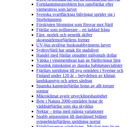
Fortplantningsproblem hos rapsfjärilar efter
värmestress som larver
Svenska svartfläckiga blåvingar sprider sig i
Storbritannien
Förskjuten blomning som försvar mot fjäril
Fjärilar som pollinerare – en laddad fråga
Färg, storlek och genetik skiljer
skogspärlemorfjärilens former
UV-ljus avslöjar busksnabbvingens larver
Sydrovfjäril har smak för stadslivet
Handel med fjärilar omsätter miljontals dollar
Vätska i vingmembran kan ge fjärilsvingar färg
Drastisk minskning av danska habitatspecialister
Fjärilars spridning till nya områden i Sverige och
Finland under 120 år
– betydelsen av klimat,
landskapstyp och arters särdrag
Spanska kamgräsfjärilar hotas av allt torrare
somrar
Mikroklimat avgör utvecklingshastighet
Bete i Natura 2000-områden hotar de
väddnätfjärilar som ska skyddas
Nektar – tema med många variationer
Snabb anpassning till dagslängd hjälper
svingelgräsfjärilens spridning norrut
Fjärilslarvernas värdväxter– Mycket mer än en