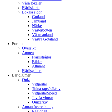
Våra lokaler
Fjärilskarta
Lokala sidor
Gotland
Jämtland
Närke
Västerbotten
Västmanland
Västra Götaland
Forum
Översikt
Ämnen
Fjärilsfrågor
Bilder
Allmänt
Fjärilsgalleri
Lär dig mer
Quiz
Vitfjärilar
Träna raps/kål/rov
VitfjärilarSpeed
Juvela vingar
Quizarkiv
Annan övervakning
Regionalt