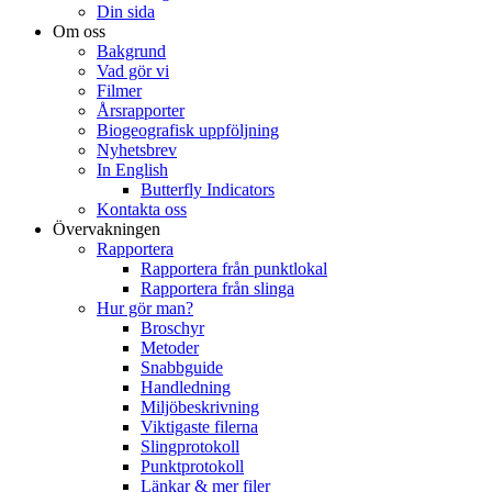
Din sida
Om oss
Bakgrund
Vad gör vi
Filmer
Årsrapporter
Biogeografisk uppföljning
Nyhetsbrev
In English
Butterfly Indicators
Kontakta oss
Övervakningen
Rapportera
Rapportera från punktlokal
Rapportera från slinga
Hur gör man?
Broschyr
Metoder
Snabbguide
Handledning
Miljöbeskrivning
Viktigaste filerna
Slingprotokoll
Punktprotokoll
Länkar & mer filer