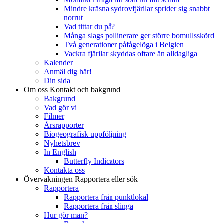
Mindre kräsna sydrovfjärilar sprider sig snabbt
norrut
Vad tittar du på?
Många slags pollinerare ger större bomullsskörd
Två generationer påfågelöga i Belgien
Vackra fjärilar skyddas oftare än alldagliga
Kalender
Anmäl dig här!
Din sida
Om oss
Kontakt och bakgrund
Bakgrund
Vad gör vi
Filmer
Årsrapporter
Biogeografisk uppföljning
Nyhetsbrev
In English
Butterfly Indicators
Kontakta oss
Övervakningen
Rapportera eller sök
Rapportera
Rapportera från punktlokal
Rapportera från slinga
Hur gör man?