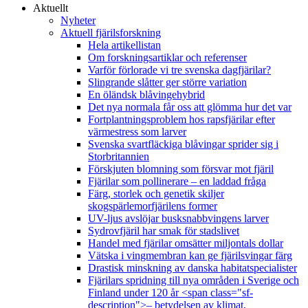
Aktuellt
Nyheter
Aktuell fjärilsforskning
Hela artikellistan
Om forskningsartiklar och referenser
Varför förlorade vi tre svenska dagfjärilar?
Slingrande slåtter ger större variation
En öländsk blåvingehybrid
Det nya normala får oss att glömma hur det var
Fortplantningsproblem hos rapsfjärilar efter
värmestress som larver
Svenska svartfläckiga blåvingar sprider sig i
Storbritannien
Förskjuten blomning som försvar mot fjäril
Fjärilar som pollinerare – en laddad fråga
Färg, storlek och genetik skiljer
skogspärlemorfjärilens former
UV-ljus avslöjar busksnabbvingens larver
Sydrovfjäril har smak för stadslivet
Handel med fjärilar omsätter miljontals dollar
Vätska i vingmembran kan ge fjärilsvingar färg
Drastisk minskning av danska habitatspecialister
Fjärilars spridning till nya områden i Sverige och
Finland under 120 år <span class="sf-
description">– betydelsen av klimat,