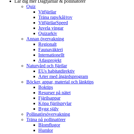
Lär dig mer
Dagfjärilar & pollinatörer
Quiz
Vitfjärilar
Träna raps/kål/rov
VitfjärilarSpeed
Juvela vingar
Quizarkiv
Annan övervakning
Regionalt
Faunaväkteri
Internationellt
Atlasprojekt
Naturvård och fjärilar
EUs habitatdirektiv
Arter med åtgärdsprogram
Böcker, appar, material och länktips
Boktips
Resurser på nätet
Fjärilsappar
Köpa fjärilsprylar
Bygg själv
Pollinatörsövervakning
Träna på pollinatörer
Blomflugor
Humlor