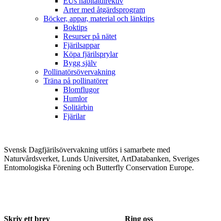
EUs habitatdirektiv
Arter med åtgärdsprogram
Böcker, appar, material och länktips
Boktips
Resurser på nätet
Fjärilsappar
Köpa fjärilsprylar
Bygg själv
Pollinatörsövervakning
Träna på pollinatörer
Blomflugor
Humlor
Solitärbin
Fjärilar
Svensk Dagfjärilsövervakning utförs i samarbete med
Naturvårdsverket, Lunds Universitet, ArtDatabanken, Sveriges
Entomologiska Förening och Butterfly Conservation Europe.
Skriv ett brev
Ring oss