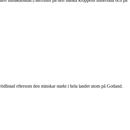
ret tillbakabildat!) återfinns på den slanka kroppens undersida och på
är rödlistad eftersom den minskar starkt i hela landet utom på Gotland.