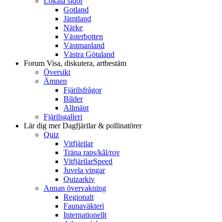
Lokala sidor
Gotland
Jämtland
Närke
Västerbotten
Västmanland
Västra Götaland
Forum
Visa, diskutera, artbestäm
Översikt
Ämnen
Fjärilsfrågor
Bilder
Allmänt
Fjärilsgalleri
Lär dig mer
Dagfjärilar & pollinatörer
Quiz
Vitfjärilar
Träna raps/kål/rov
VitfjärilarSpeed
Juvela vingar
Quizarkiv
Annan övervakning
Regionalt
Faunaväkteri
Internationellt