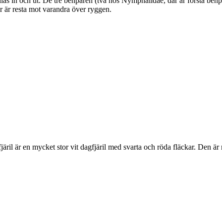
as in och ut. De tre benparen (två hos Nymphalidae, där är första benpa
ar är resta mot varandra över ryggen.
lofjäril är en mycket stor vit dagfjäril med svarta och röda fläckar. Den 