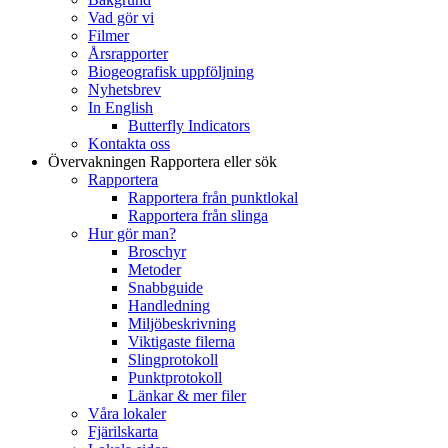
Vad gör vi
Filmer
Årsrapporter
Biogeografisk uppföljning
Nyhetsbrev
In English
Butterfly Indicators
Kontakta oss
Övervakningen
Rapportera eller sök
Rapportera
Rapportera från punktlokal
Rapportera från slinga
Hur gör man?
Broschyr
Metoder
Snabbguide
Handledning
Miljöbeskrivning
Viktigaste filerna
Slingprotokoll
Punktprotokoll
Länkar & mer filer
Våra lokaler
Fjärilskarta