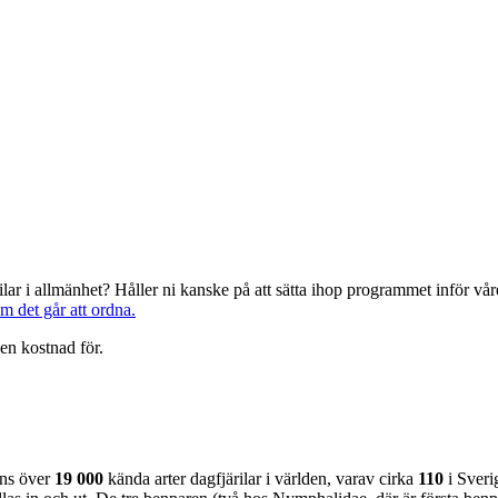
järilar i allmänhet? Håller ni kanske på att sätta ihop programmet inför 
om det går att ordna.
en kostnad för.
nns över
19 000
kända arter dagfjärilar i världen, varav cirka
110
i Sveri