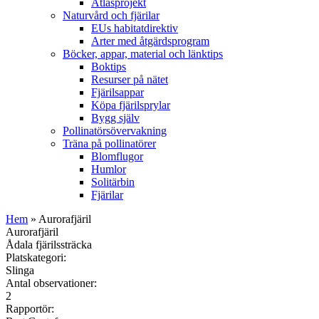
Atlasprojekt
Naturvård och fjärilar
EUs habitatdirektiv
Arter med åtgärdsprogram
Böcker, appar, material och länktips
Boktips
Resurser på nätet
Fjärilsappar
Köpa fjärilsprylar
Bygg själv
Pollinatörsövervakning
Träna på pollinatörer
Blomflugor
Humlor
Solitärbin
Fjärilar
Hem
» Aurorafjäril
Aurorafjäril
Ådala fjärilssträcka
Platskategori:
Slinga
Antal observationer:
2
Rapportör: