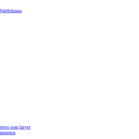
tress som larver
ritannien