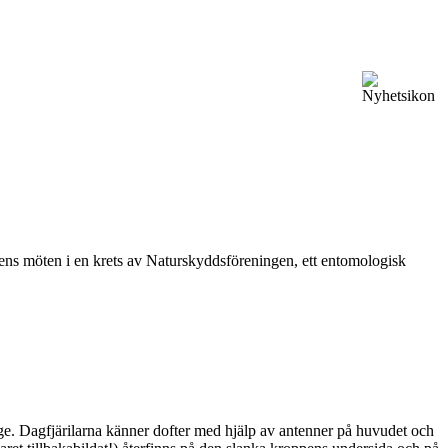
vårens möten i en krets av Naturskyddsföreningen, ett entomologisk
ge. Dagfjärilarna känner dofter med hjälp av antenner på huvudet och