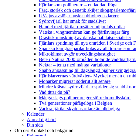
Fjärilar som pollinerare – en laddad fråga
Färg, storlek och genetik skiljer skogspärlemorfjär
UV-ljus avslöjar busksnabbvingens larver
Sydrovfjäril har smak för stadslivet
Handel med fjärilar omsätter miljontals dollar
Vätska i vingmembran kan ge fjärilsvingar färg
Drastisk minskning av danska habitatspecialister
Fjärilars spridning till nya områden i Sverige och
Spanska kamgräsfjärilar hotas av allt torrare somra
Mikroklimat avgör utvecklingshastighet
Bete i Natura 2000-områden hotar de väddnätfjäri
Nektar – tema med många variationer
Snabb anpassning till dagslängd hjälper svingelgräs
Fjärilslarvernas värdväxter– Mycket mer än en m
Monarker migrerar söderut allt senare
Mindre kräsna sydrovfjärilar sprider sig snabbt nor
Vad tittar du på?
Många slags pollinerare ger större bomullsskörd
Två generationer påfågelöga i Belgien
Vackra fjärilar skyddas oftare än alldagliga
Kalender
Anmäl dig här!
Din sida
Om oss
Kontakt och bakgrund
Bakgrund