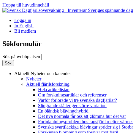
Hoppa till huvudinnehåll
Logga in
In English
Bli medlem
Sökformulär
Sök på webbplatsen
Aktuellt
Nyheter och kalender
Nyheter
Aktuell fjärilsforskning
Hela artikellistan
Om forskningsartiklar och referenser
Varför förlorade vi tre svenska dagfjärilar?
Slingrande slåtter ger större variation
En öländsk blåvingehybrid
Det nya normala får oss att glömma hur det var
Fortplantningsproblem hos rapsfjärilar efter värmes
Svenska svartfläckiga blåvingar sprider sig i Storb
Förskjuten blomning som försvar mot fjäril