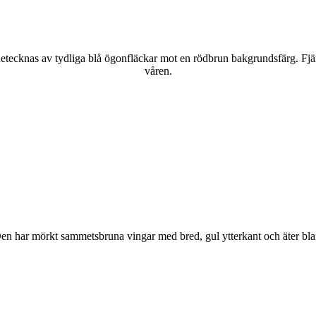
kännetecknas av tydliga blå ögonfläckar mot en rödbrun bakgrundsfärg. Fj
våren.
r. Den har mörkt sammetsbruna vingar med bred, gul ytterkant och äter bla