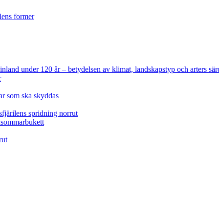
ilens former
 Finland under 120 år
– betydelsen av klimat, landskapstyp och arters sär
r
lar som ska skyddas
fjärilens spridning norrut
idsommarbukett
rut