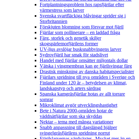
Fortplantningsproblem hos rapsfjärilar efter
värmestress som larver
Svenska svartfläckiga blåvingar sprider sig i
Storbritannien
Förskjuten blomning som försvar mot fjäril
Fjärilar som pollinerare – en laddad fråga
Färg, storlek och genetik skiljer
skogspärlemorfjärilens former
UV-ljus avslöjar busksnabbvingens larver
Sydrovfjäril har smak för stadslivet
Handel med fjärilar omsätter miljontals dollar
Vätska i vingmembran kan ge fjärilsvingar färg
Drastisk minskning av danska habitatspecialister
Fjärilars spridning till nya områden i Sverige och
Finland under 120 år
– betydelsen av klimat,
landskapstyp och arters särdrag
Spanska kamgräsfjärilar hotas av allt torrare
somrar
Mikroklimat avgör utvecklingshastighet
Bete i Natura 2000-områden hotar de
väddnätfjärilar som ska skyddas
Nektar – tema med många variationer
Snabb anpassning till dagslängd hjälper
svingelgräsfjärilens spridning norrut
Fjärilslarvernas värdväxter– Mycket mer än en