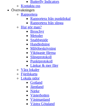
Butterfly Indicators
Kontakta oss
Övervakningen
Rapportera
Rapportera från punktlokal
Rapportera från slinga
Hur gör man?
Broschyr
Metoder
Snabbguide
Handledning
Miljöbeskrivning
Viktigaste filerna
Slingprotokoll
Punktprotokoll
Länkar & mer filer
Våra lokaler
Fjärilskarta
Lokala sidor
Gotland
Jämtland
Närke
Västerbotten
Västmanland
Västra Götaland