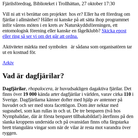
Fjärilsföredrag, Biblioteket i Trollhättan, 27 oktober 17:30
Vill ni att vi berättar om projektet hos er? Eller ha ett föredrag om
fjärilar i allmänhet? Håller ni kanske på att sätta ihop programmet
inför vårens möten i en krets av Naturskyddsföreningen, ett
entomologisk förening eller kanske en fågelklubb?
Skicka epost
eller ring så ser vi om det går att ordna.
Aktiviteter märkta med symbolen
är sådana som organisatören tar
ut en kostnad för.
Arkiv
Vad är dagfjärilar?
Dagfjärilar
,
rhopalocera
, är huvudsakligen dagaktiva fjärilar. Det
finns över
19 000
kända arter dagfjärilar i världen, varav cirka
110
i
Sverige. Dagfjärilarna känner dofter med hjälp av antenner på
huvudet och ser med stora facettögon. Dom äter nektar med
sugsnabel, som kan rullas in och ut. De tre benparen (två hos
Nymphalidae, där är första benparet tillbakabildat!) återfinns på den
slanka kroppens undersida och på ovansidan finns ofta färgstarka
brett triangulära vingar som när de vilar är resta mot varandra över
ryggen.