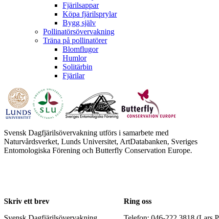
Fjärilsappar
Köpa fjärilsprylar
Bygg själv
Pollinatörsövervakning
Träna på pollinatörer
Blomflugor
Humlor
Solitärbin
Fjärilar
Svensk Dagfjärilsövervakning utförs i samarbete med
Naturvårdsverket, Lunds Universitet, ArtDatabanken, Sveriges
Entomologiska Förening och Butterfly Conservation Europe.
Skriv ett brev
Ring oss
Svensk Dagfjärilsövervakning
Telefon: 046-222 3818 (Lars P