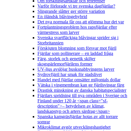
Om forskningsartiklar och referenser
Varför förlorade vi tre svenska dagfjärilar?
Slingrande slåtter ger större variation
En öländsk blåvingehybrid
Det nya normala får oss att glömma hur det var
Fortplantningsproblem hos rapsfjärilar efter
värmestress som larver
Svenska svartfläckiga blåvingar sprider sig i
Storbritannien
Förskjuten blomning som försvar mot fjäril
Fjärilar som pollinerare – en laddad fråga
Färg, storlek och genetik skiljer
skogspärlemorfjärilens former
UV-ljus avslöjar busksnabbvingens larver
Sydrovfjäril har smak för stadslivet
Handel med fjärilar omsätter miljontals dollar
Vätska i vingmembran kan ge fjärilsvingar färg
Drastisk minskning av danska habitatspecialister
Fjärilars spridning till nya områden i Sverige och
Finland under 120 år <span class="sf-
description">– betydelsen av klimat,
landskapstyp och arters särdrag</span>
Spanska kamgräsfjärilar hotas av allt torrare
somrar
Mikroklimat avgör utvecklingshastighet