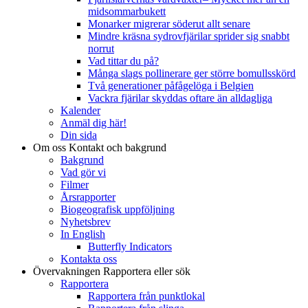
midsommarbukett
Monarker migrerar söderut allt senare
Mindre kräsna sydrovfjärilar sprider sig snabbt
norrut
Vad tittar du på?
Många slags pollinerare ger större bomullsskörd
Två generationer påfågelöga i Belgien
Vackra fjärilar skyddas oftare än alldagliga
Kalender
Anmäl dig här!
Din sida
Om oss
Kontakt och bakgrund
Bakgrund
Vad gör vi
Filmer
Årsrapporter
Biogeografisk uppföljning
Nyhetsbrev
In English
Butterfly Indicators
Kontakta oss
Övervakningen
Rapportera eller sök
Rapportera
Rapportera från punktlokal