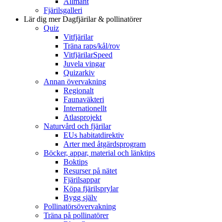
Allmänt
Fjärilsgalleri
Lär dig mer
Dagfjärilar & pollinatörer
Quiz
Vitfjärilar
Träna raps/kål/rov
VitfjärilarSpeed
Juvela vingar
Quizarkiv
Annan övervakning
Regionalt
Faunaväkteri
Internationellt
Atlasprojekt
Naturvård och fjärilar
EUs habitatdirektiv
Arter med åtgärdsprogram
Böcker, appar, material och länktips
Boktips
Resurser på nätet
Fjärilsappar
Köpa fjärilsprylar
Bygg själv
Pollinatörsövervakning
Träna på pollinatörer