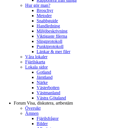
Rapportera från slinga
Hur gör man?
Broschyr
Metoder
Snabbguide
Handledning
Miljöbeskrivning
Viktigaste filerna
Slingprotokoll
Punktprotokoll
Länkar & mer filer
Våra lokaler
Fjärilskarta
Lokala sidor
Gotland
Jämtland
Närke
Västerbotten
Västmanland
Västra Götaland
Forum
Visa, diskutera, artbestäm
Översikt
Ämnen
Fjärilsfrågor
Bilder