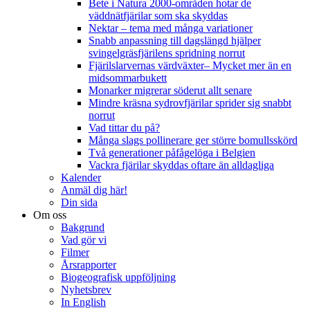
Bete i Natura 2000-områden hotar de
väddnätfjärilar som ska skyddas
Nektar – tema med många variationer
Snabb anpassning till dagslängd hjälper
svingelgräsfjärilens spridning norrut
Fjärilslarvernas värdväxter– Mycket mer än en
midsommarbukett
Monarker migrerar söderut allt senare
Mindre kräsna sydrovfjärilar sprider sig snabbt
norrut
Vad tittar du på?
Många slags pollinerare ger större bomullsskörd
Två generationer påfågelöga i Belgien
Vackra fjärilar skyddas oftare än alldagliga
Kalender
Anmäl dig här!
Din sida
Om oss
Bakgrund
Vad gör vi
Filmer
Årsrapporter
Biogeografisk uppföljning
Nyhetsbrev
In English