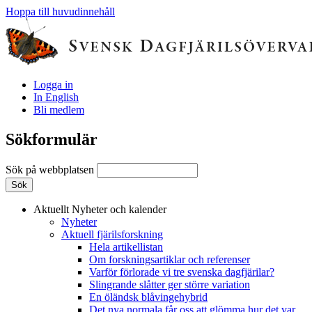
Hoppa till huvudinnehåll
Logga in
In English
Bli medlem
Sökformulär
Sök på webbplatsen
Aktuellt
Nyheter och kalender
Nyheter
Aktuell fjärilsforskning
Hela artikellistan
Om forskningsartiklar och referenser
Varför förlorade vi tre svenska dagfjärilar?
Slingrande slåtter ger större variation
En öländsk blåvingehybrid
Det nya normala får oss att glömma hur det var