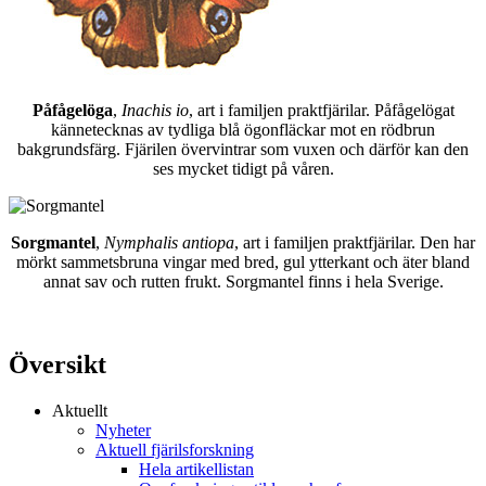
Påfågelöga
,
Inachis io
, art i familjen praktfjärilar. Påfågelögat
kännetecknas av tydliga blå ögonfläckar mot en rödbrun
bakgrundsfärg. Fjärilen övervintrar som vuxen och därför kan den
ses mycket tidigt på våren.
Sorgmantel
,
Nymphalis antiopa
, art i familjen praktfjärilar. Den har
mörkt sammetsbruna vingar med bred, gul ytterkant och äter bland
annat sav och rutten frukt. Sorgmantel finns i hela Sverige.
Översikt
Aktuellt
Nyheter
Aktuell fjärilsforskning
Hela artikellistan