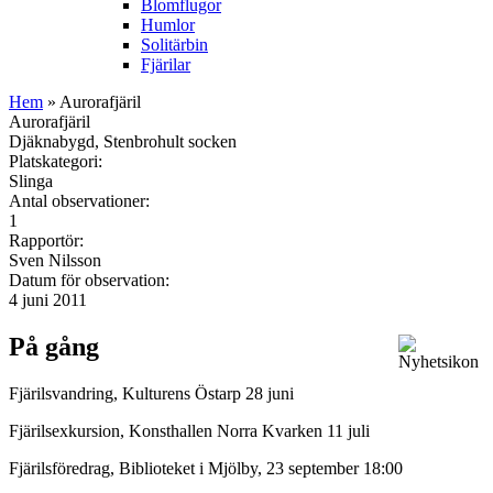
Blomflugor
Humlor
Solitärbin
Fjärilar
Hem
» Aurorafjäril
Aurorafjäril
Djäknabygd, Stenbrohult socken
Platskategori:
Slinga
Antal observationer:
1
Rapportör:
Sven Nilsson
Datum för observation:
4 juni 2011
På gång
Fjärilsvandring, Kulturens Östarp 28 juni
Fjärilsexkursion, Konsthallen Norra Kvarken 11 juli
Fjärilsföredrag, Biblioteket i Mjölby, 23 september 18:00