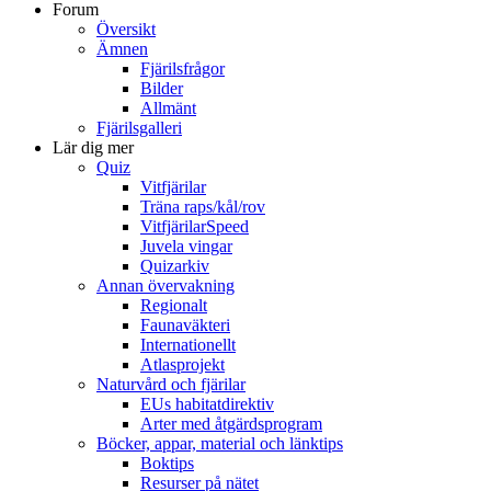
Forum
Översikt
Ämnen
Fjärilsfrågor
Bilder
Allmänt
Fjärilsgalleri
Lär dig mer
Quiz
Vitfjärilar
Träna raps/kål/rov
VitfjärilarSpeed
Juvela vingar
Quizarkiv
Annan övervakning
Regionalt
Faunaväkteri
Internationellt
Atlasprojekt
Naturvård och fjärilar
EUs habitatdirektiv
Arter med åtgärdsprogram
Böcker, appar, material och länktips
Boktips
Resurser på nätet