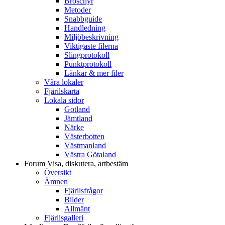
Broschyr
Metoder
Snabbguide
Handledning
Miljöbeskrivning
Viktigaste filerna
Slingprotokoll
Punktprotokoll
Länkar & mer filer
Våra lokaler
Fjärilskarta
Lokala sidor
Gotland
Jämtland
Närke
Västerbotten
Västmanland
Västra Götaland
Forum
Visa, diskutera, artbestäm
Översikt
Ämnen
Fjärilsfrågor
Bilder
Allmänt
Fjärilsgalleri