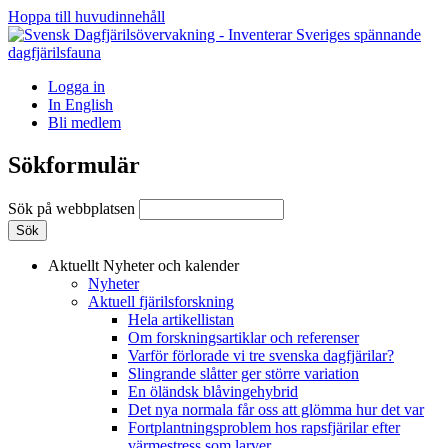
Hoppa till huvudinnehåll
Logga in
In English
Bli medlem
Sökformulär
Sök på webbplatsen
Aktuellt
Nyheter och kalender
Nyheter
Aktuell fjärilsforskning
Hela artikellistan
Om forskningsartiklar och referenser
Varför förlorade vi tre svenska dagfjärilar?
Slingrande slåtter ger större variation
En öländsk blåvingehybrid
Det nya normala får oss att glömma hur det var
Fortplantningsproblem hos rapsfjärilar efter
värmestress som larver