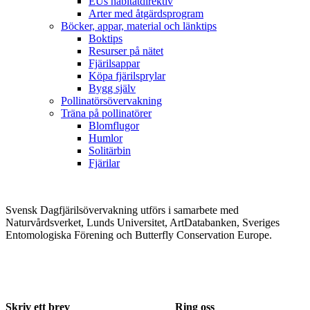
EUs habitatdirektiv
Arter med åtgärdsprogram
Böcker, appar, material och länktips
Boktips
Resurser på nätet
Fjärilsappar
Köpa fjärilsprylar
Bygg själv
Pollinatörsövervakning
Träna på pollinatörer
Blomflugor
Humlor
Solitärbin
Fjärilar
Svensk Dagfjärilsövervakning utförs i samarbete med
Naturvårdsverket, Lunds Universitet, ArtDatabanken, Sveriges
Entomologiska Förening och Butterfly Conservation Europe.
Skriv ett brev
Ring oss