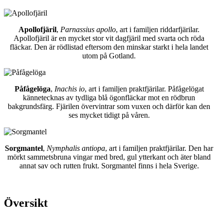
Apollofjäril
,
Parnassius apollo
, art i familjen riddarfjärilar.
Apollofjäril är en mycket stor vit dagfjäril med svarta och röda
fläckar. Den är rödlistad eftersom den minskar starkt i hela landet
utom på Gotland.
Påfågelöga
,
Inachis io
, art i familjen praktfjärilar. Påfågelögat
kännetecknas av tydliga blå ögonfläckar mot en rödbrun
bakgrundsfärg. Fjärilen övervintrar som vuxen och därför kan den
ses mycket tidigt på våren.
Sorgmantel
,
Nymphalis antiopa
, art i familjen praktfjärilar. Den har
mörkt sammetsbruna vingar med bred, gul ytterkant och äter bland
annat sav och rutten frukt. Sorgmantel finns i hela Sverige.
Översikt