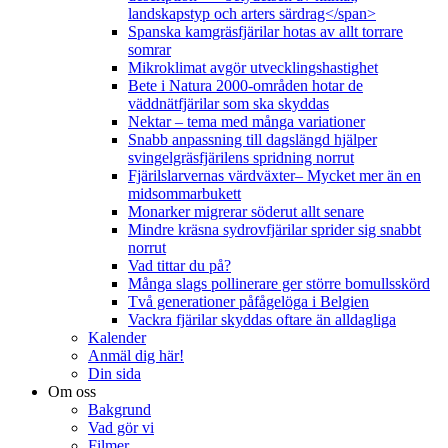
landskapstyp och arters särdrag</span>
Spanska kamgräsfjärilar hotas av allt torrare
somrar
Mikroklimat avgör utvecklingshastighet
Bete i Natura 2000-områden hotar de
väddnätfjärilar som ska skyddas
Nektar – tema med många variationer
Snabb anpassning till dagslängd hjälper
svingelgräsfjärilens spridning norrut
Fjärilslarvernas värdväxter– Mycket mer än en
midsommarbukett
Monarker migrerar söderut allt senare
Mindre kräsna sydrovfjärilar sprider sig snabbt
norrut
Vad tittar du på?
Många slags pollinerare ger större bomullsskörd
Två generationer påfågelöga i Belgien
Vackra fjärilar skyddas oftare än alldagliga
Kalender
Anmäl dig här!
Din sida
Om oss
Bakgrund
Vad gör vi
Filmer