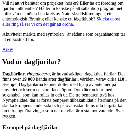
Vill ni att vi berättar om projektet hos er? Eller ha ett föredrag om
fjärilar i allmänhet? Håller ni kanske på att sätta ihop programmet
inför vårens möten i en krets av Naturskyddsföreningen, ett
entomologisk förening eller kanske en fågelklubb?
Skicka epost
eller ring så ser vi om det går att ordna.
Aktiviteter märkta med symbolen
är sådana som organisatören tar
ut en kostnad för.
Arkiv
Vad är dagfjärilar?
Dagfjärilar
,
rhopalocera
, är huvudsakligen dagaktiva fjärilar. Det
finns över
19 000
kända arter dagfjärilar i världen, varav cirka
110
i
Sverige. Dagfjärilarna känner dofter med hjälp av antenner på
huvudet och ser med stora facettögon. Dom äter nektar med
sugsnabel, som kan rullas in och ut. De tre benparen (två hos
Nymphalidae, där är första benparet tillbakabildat!) återfinns på den
slanka kroppens undersida och på ovansidan finns ofta färgstarka
brett triangulära vingar som när de vilar är resta mot varandra över
ryggen.
Exempel på dagfjärilar