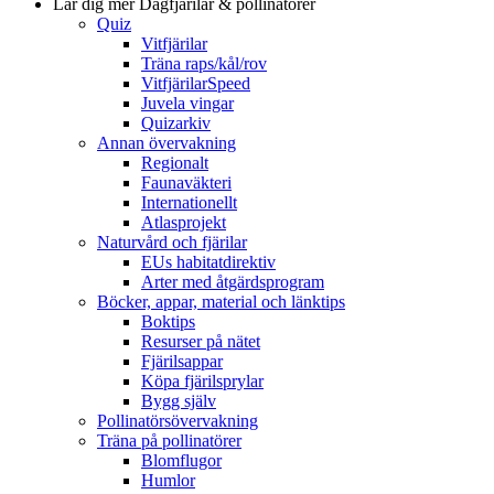
Lär dig mer
Dagfjärilar & pollinatörer
Quiz
Vitfjärilar
Träna raps/kål/rov
VitfjärilarSpeed
Juvela vingar
Quizarkiv
Annan övervakning
Regionalt
Faunaväkteri
Internationellt
Atlasprojekt
Naturvård och fjärilar
EUs habitatdirektiv
Arter med åtgärdsprogram
Böcker, appar, material och länktips
Boktips
Resurser på nätet
Fjärilsappar
Köpa fjärilsprylar
Bygg själv
Pollinatörsövervakning
Träna på pollinatörer
Blomflugor
Humlor