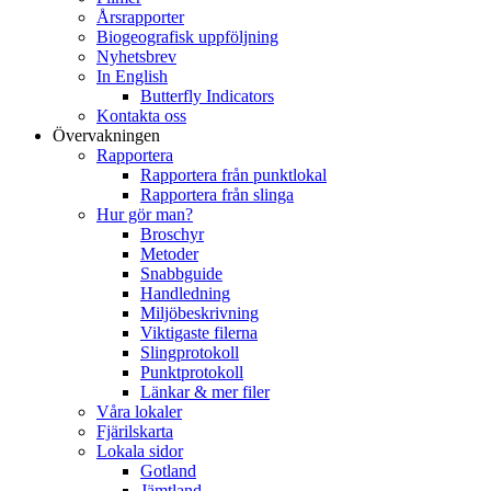
Årsrapporter
Biogeografisk uppföljning
Nyhetsbrev
In English
Butterfly Indicators
Kontakta oss
Övervakningen
Rapportera
Rapportera från punktlokal
Rapportera från slinga
Hur gör man?
Broschyr
Metoder
Snabbguide
Handledning
Miljöbeskrivning
Viktigaste filerna
Slingprotokoll
Punktprotokoll
Länkar & mer filer
Våra lokaler
Fjärilskarta
Lokala sidor
Gotland
Jämtland