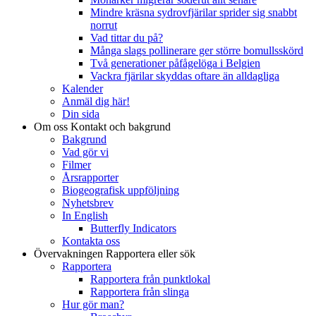
Mindre kräsna sydrovfjärilar sprider sig snabbt
norrut
Vad tittar du på?
Många slags pollinerare ger större bomullsskörd
Två generationer påfågelöga i Belgien
Vackra fjärilar skyddas oftare än alldagliga
Kalender
Anmäl dig här!
Din sida
Om oss
Kontakt och bakgrund
Bakgrund
Vad gör vi
Filmer
Årsrapporter
Biogeografisk uppföljning
Nyhetsbrev
In English
Butterfly Indicators
Kontakta oss
Övervakningen
Rapportera eller sök
Rapportera
Rapportera från punktlokal
Rapportera från slinga
Hur gör man?