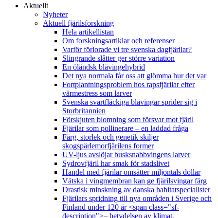
Aktuellt
Nyheter
Aktuell fjärilsforskning
Hela artikellistan
Om forskningsartiklar och referenser
Varför förlorade vi tre svenska dagfjärilar?
Slingrande slåtter ger större variation
En öländsk blåvingehybrid
Det nya normala får oss att glömma hur det var
Fortplantningsproblem hos rapsfjärilar efter
värmestress som larver
Svenska svartfläckiga blåvingar sprider sig i
Storbritannien
Förskjuten blomning som försvar mot fjäril
Fjärilar som pollinerare – en laddad fråga
Färg, storlek och genetik skiljer
skogspärlemorfjärilens former
UV-ljus avslöjar busksnabbvingens larver
Sydrovfjäril har smak för stadslivet
Handel med fjärilar omsätter miljontals dollar
Vätska i vingmembran kan ge fjärilsvingar färg
Drastisk minskning av danska habitatspecialister
Fjärilars spridning till nya områden i Sverige och
Finland under 120 år <span class="sf-
description">– betydelsen av klimat,