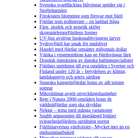
Svenska svartfläckiga blåvingar sprider sig i
Storbritannien
Förskjuten blomning som försvar mot fjäril
Fjärilar som pollinerare – en laddad fråga
Färg, storlek och genetik skiljer
skogspärlemorfjärilens former
UV-ljus avslöjar busksnabbvingens larver
Sydrovfjäril har smak för stadslivet
Handel med fjärilar omsätter miljontals dollar
Vätska i vingmembran kan ge fjärilsvingar färg
Drastisk minskning av danska habitatspecialister
Fjärilars spridning till nya områden i Sverige och
Finland under 120 år
– betydelsen av klimat,
landskapstyp och arters särdrag
Spanska kamgräsfjärilar hotas av allt torrare
somrar
Mikroklimat avgör utvecklingshastighet
Bete i Natura 2000-områden hotar de
väddnätfjärilar som ska skyddas
Nektar – tema med många variationer
Snabb anpassning till dagslängd hjälper
svingelgräsfjärilens spridning norrut
Fjärilslarvernas värdväxter– Mycket mer än en
midsommarbukett
Monarker migrerar söderut allt senare