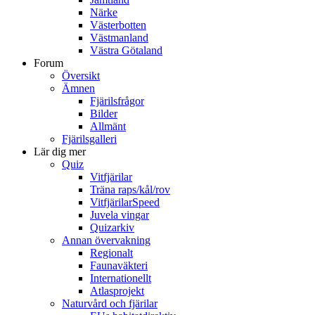
Närke
Västerbotten
Västmanland
Västra Götaland
Forum
Översikt
Ämnen
Fjärilsfrågor
Bilder
Allmänt
Fjärilsgalleri
Lär dig mer
Quiz
Vitfjärilar
Träna raps/kål/rov
VitfjärilarSpeed
Juvela vingar
Quizarkiv
Annan övervakning
Regionalt
Faunaväkteri
Internationellt
Atlasprojekt
Naturvård och fjärilar