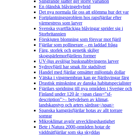
Slingrande slåtter ger större variation
En öländsk blåvingehybrid
Det nya normala får oss att glömma hur det var
Fortplantningsproblem hos rapsfjärilar efter
värmestress som larver
Svenska svartfläckiga blåvingar sprider sig i
Storbritannien
Förskjuten blomning som försvar mot fjäril
Fjärilar som pollinerare – en laddad fråga
Färg, storlek och genetik skiljer
skogspärlemorfjärilens former
UV-ljus avslöjar busksnabbvingens larver
Sydrovfjäril har smak för stadslivet
Handel med fjärilar omsätter miljontals dollar
Vätska i vingmembran kan ge fjärilsvingar färg
Drastisk minskning av danska habitatspecialister
Fjärilars spridning till nya områden i Sverige och
Finland under 120 år <span class="sf-
description">– betydelsen av klimat,
landskapstyp och arters särdrag</span>
Spanska kamgräsfjärilar hotas av allt torrare
somrar
Mikroklimat avgör utvecklingshastighet
Bete i Natura 2000-områden hotar de
väddnätfjärilar som ska skyddas