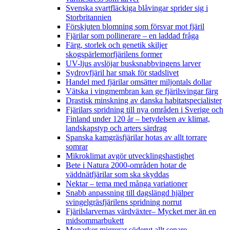
Svenska svartfläckiga blåvingar sprider sig i
Storbritannien
Förskjuten blomning som försvar mot fjäril
Fjärilar som pollinerare – en laddad fråga
Färg, storlek och genetik skiljer
skogspärlemorfjärilens former
UV-ljus avslöjar busksnabbvingens larver
Sydrovfjäril har smak för stadslivet
Handel med fjärilar omsätter miljontals dollar
Vätska i vingmembran kan ge fjärilsvingar färg
Drastisk minskning av danska habitatspecialister
Fjärilars spridning till nya områden i Sverige och
Finland under 120 år
– betydelsen av klimat,
landskapstyp och arters särdrag
Spanska kamgräsfjärilar hotas av allt torrare
somrar
Mikroklimat avgör utvecklingshastighet
Bete i Natura 2000-områden hotar de
väddnätfjärilar som ska skyddas
Nektar – tema med många variationer
Snabb anpassning till dagslängd hjälper
svingelgräsfjärilens spridning norrut
Fjärilslarvernas värdväxter– Mycket mer än en
midsommarbukett
Monarker migrerar söderut allt senare