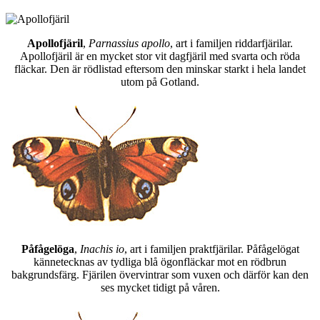
Apollofjäril
,
Parnassius apollo
, art i familjen riddarfjärilar.
Apollofjäril är en mycket stor vit dagfjäril med svarta och röda
fläckar. Den är rödlistad eftersom den minskar starkt i hela landet
utom på Gotland.
Påfågelöga
,
Inachis io
, art i familjen praktfjärilar. Påfågelögat
kännetecknas av tydliga blå ögonfläckar mot en rödbrun
bakgrundsfärg. Fjärilen övervintrar som vuxen och därför kan den
ses mycket tidigt på våren.