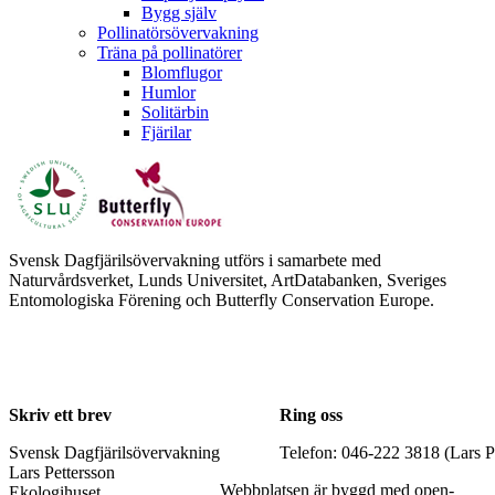
Bygg själv
Pollinatörsövervakning
Träna på pollinatörer
Blomflugor
Humlor
Solitärbin
Fjärilar
Svensk Dagfjärilsövervakning utförs i samarbete med
Naturvårdsverket, Lunds Universitet, ArtDatabanken, Sveriges
Entomologiska Förening och Butterfly Conservation Europe.
Skriv ett brev
Ring oss
Svensk Dagfjärilsövervakning
Telefon: 046-222 3818 (Lars P
Lars Pettersson
Webbplatsen är byggd med open-
Ekologihuset