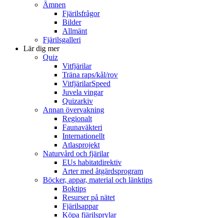
Ämnen
Fjärilsfrågor
Bilder
Allmänt
Fjärilsgalleri
Lär dig mer
Quiz
Vitfjärilar
Träna raps/kål/rov
VitfjärilarSpeed
Juvela vingar
Quizarkiv
Annan övervakning
Regionalt
Faunaväkteri
Internationellt
Atlasprojekt
Naturvård och fjärilar
EUs habitatdirektiv
Arter med åtgärdsprogram
Böcker, appar, material och länktips
Boktips
Resurser på nätet
Fjärilsappar
Köpa fjärilsprylar