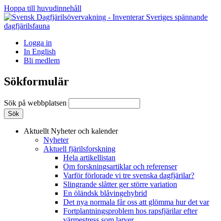
Hoppa till huvudinnehåll
Logga in
In English
Bli medlem
Sökformulär
Sök på webbplatsen
Aktuellt
Nyheter och kalender
Nyheter
Aktuell fjärilsforskning
Hela artikellistan
Om forskningsartiklar och referenser
Varför förlorade vi tre svenska dagfjärilar?
Slingrande slåtter ger större variation
En öländsk blåvingehybrid
Det nya normala får oss att glömma hur det var
Fortplantningsproblem hos rapsfjärilar efter
värmestress som larver