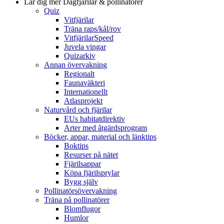
Lär dig mer
Dagfjärilar & pollinatörer
Quiz
Vitfjärilar
Träna raps/kål/rov
VitfjärilarSpeed
Juvela vingar
Quizarkiv
Annan övervakning
Regionalt
Faunaväkteri
Internationellt
Atlasprojekt
Naturvård och fjärilar
EUs habitatdirektiv
Arter med åtgärdsprogram
Böcker, appar, material och länktips
Boktips
Resurser på nätet
Fjärilsappar
Köpa fjärilsprylar
Bygg själv
Pollinatörsövervakning
Träna på pollinatörer
Blomflugor
Humlor