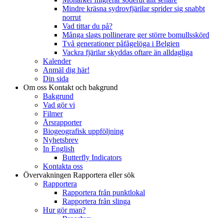
Mindre kräsna sydrovfjärilar sprider sig snabbt
norrut
Vad tittar du på?
Många slags pollinerare ger större bomullsskörd
Två generationer påfågelöga i Belgien
Vackra fjärilar skyddas oftare än alldagliga
Kalender
Anmäl dig här!
Din sida
Om oss
Kontakt och bakgrund
Bakgrund
Vad gör vi
Filmer
Årsrapporter
Biogeografisk uppföljning
Nyhetsbrev
In English
Butterfly Indicators
Kontakta oss
Övervakningen
Rapportera eller sök
Rapportera
Rapportera från punktlokal
Rapportera från slinga
Hur gör man?