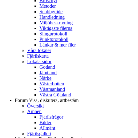
Broschyr
Metoder
Snabbguide
Handledning
Miljöbeskrivning
Viktigaste filerna
Slingprotokoll
Punktprotokoll
Länkar & mer filer
Våra lokaler
Fjärilskarta
Lokala sidor
Gotland
Jämtland
Närke
Västerbotten
Västmanland
Västra Götaland
Forum
Visa, diskutera, artbestäm
Översikt
Ämnen
Fjärilsfrågor
Bilder
Allmänt
Fjärilsgalleri