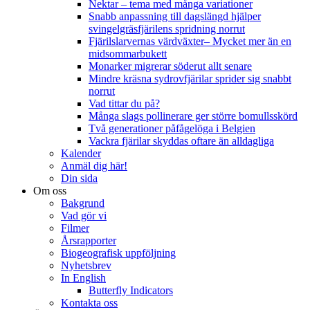
Nektar – tema med många variationer
Snabb anpassning till dagslängd hjälper
svingelgräsfjärilens spridning norrut
Fjärilslarvernas värdväxter– Mycket mer än en
midsommarbukett
Monarker migrerar söderut allt senare
Mindre kräsna sydrovfjärilar sprider sig snabbt
norrut
Vad tittar du på?
Många slags pollinerare ger större bomullsskörd
Två generationer påfågelöga i Belgien
Vackra fjärilar skyddas oftare än alldagliga
Kalender
Anmäl dig här!
Din sida
Om oss
Bakgrund
Vad gör vi
Filmer
Årsrapporter
Biogeografisk uppföljning
Nyhetsbrev
In English
Butterfly Indicators
Kontakta oss