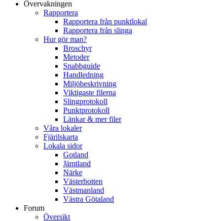
Övervakningen
Rapportera
Rapportera från punktlokal
Rapportera från slinga
Hur gör man?
Broschyr
Metoder
Snabbguide
Handledning
Miljöbeskrivning
Viktigaste filerna
Slingprotokoll
Punktprotokoll
Länkar & mer filer
Våra lokaler
Fjärilskarta
Lokala sidor
Gotland
Jämtland
Närke
Västerbotten
Västmanland
Västra Götaland
Forum
Översikt