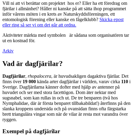
Vill ni att vi berättar om projektet hos er? Eller ha ett föredrag om
fjärilar i allmänhet? Håller ni kanske på att sätta ihop programmet
inför vårens möten i en krets av Naturskyddsföreningen, ett
entomologisk förening eller kanske en fågelklubb?
Skicka epost
eller ring så ser vi om det går att ordna.
Aktiviteter märkta med symbolen
är sådana som organisatören tar
ut en kostnad för.
Arkiv
Vad är dagfjärilar?
Dagfjärilar
,
rhopalocera
, är huvudsakligen dagaktiva fjärilar. Det
finns över
19 000
kända arter dagfjärilar i världen, varav cirka
110
i
Sverige. Dagfjärilarna känner dofter med hjälp av antenner på
huvudet och ser med stora facettögon. Dom äter nektar med
sugsnabel, som kan rullas in och ut. De tre benparen (två hos
Nymphalidae, där är första benparet tillbakabildat!) återfinns på den
slanka kroppens undersida och på ovansidan finns ofta färgstarka
brett triangulära vingar som när de vilar är resta mot varandra över
ryggen.
Exempel på dagfjärilar