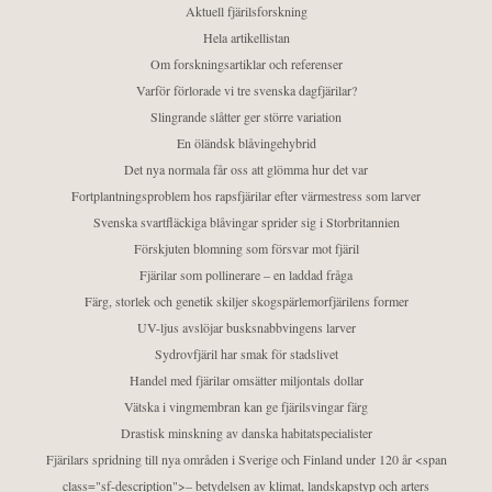
Aktuell fjärilsforskning
Hela artikellistan
Om forskningsartiklar och referenser
Varför förlorade vi tre svenska dagfjärilar?
Slingrande slåtter ger större variation
En öländsk blåvingehybrid
Det nya normala får oss att glömma hur det var
Fortplantningsproblem hos rapsfjärilar efter värmestress som larver
Svenska svartfläckiga blåvingar sprider sig i Storbritannien
Förskjuten blomning som försvar mot fjäril
Fjärilar som pollinerare – en laddad fråga
Färg, storlek och genetik skiljer skogspärlemorfjärilens former
UV-ljus avslöjar busksnabbvingens larver
Sydrovfjäril har smak för stadslivet
Handel med fjärilar omsätter miljontals dollar
Vätska i vingmembran kan ge fjärilsvingar färg
Drastisk minskning av danska habitatspecialister
Fjärilars spridning till nya områden i Sverige och Finland under 120 år <span
class="sf-description">– betydelsen av klimat, landskapstyp och arters