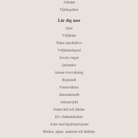
Allmänt
Fjärilsgalleri
Lär dig mer
Quiz
Vitfjärilar
Träna raps/kål/rov
VitfjärilarSpeed
Juvela vingar
Quizarkiv
Annan övervakning
Regionalt
Faunaväkteri
Internationellt
Atlasprojekt
Naturvård och fjärilar
EUs habitatdirektiv
Arter med åtgärdsprogram
Böcker, appar, material och länktips