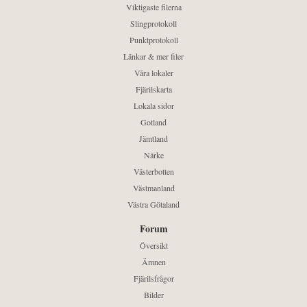
Viktigaste filerna
Slingprotokoll
Punktprotokoll
Länkar & mer filer
Våra lokaler
Fjärilskarta
Lokala sidor
Gotland
Jämtland
Närke
Västerbotten
Västmanland
Västra Götaland
Forum
Översikt
Ämnen
Fjärilsfrågor
Bilder