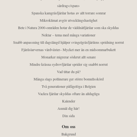
särdrag</span>
Spanska kamgräsfjärilar hotas av allt torrare somrar
Mikroklimat avgör utvecklingshastighet
Bete i Natura 2000-områden hotar de väddnätfjärilar som ska skyddas
Nektar – tema med många variationer
Snabb anpassning till dagslängd hjälper svingelgräsfjärilens spridning norrut
Fjärilslarvernas värdväxter– Mycket mer än en midsommarbukett
Monarker migrerar söderut allt senare
Mindre kräsna sydrovfjärilar sprider sig snabbt norrut
Vad tittar du på?
Många slags pollinerare ger större bomullsskörd
Två generationer påfågelöga i Belgien
Vackra fjärilar skyddas oftare än alldagliga
Kalender
Anmäl dig här!
Din sida
Om oss
Bakgrund