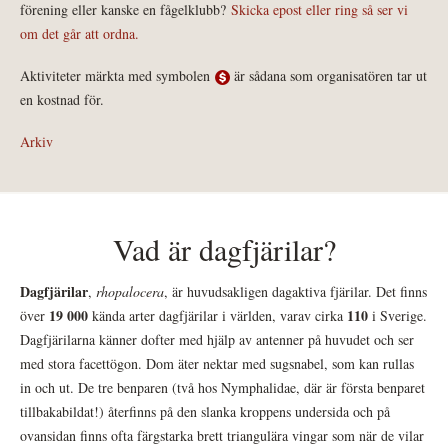
förening eller kanske en fågelklubb?
Skicka epost eller ring så ser vi
om det går att ordna.
Aktiviteter märkta med symbolen
är sådana som organisatören tar ut
en kostnad för.
Arkiv
Vad är dagfjärilar?
Dagfjärilar
,
rhopalocera
, är huvudsakligen dagaktiva fjärilar. Det finns
19 000
110
över
kända arter dagfjärilar i världen, varav cirka
i Sverige.
Dagfjärilarna känner dofter med hjälp av antenner på huvudet och ser
med stora facettögon. Dom äter nektar med sugsnabel, som kan rullas
in och ut. De tre benparen (två hos Nymphalidae, där är första benparet
tillbakabildat!) återfinns på den slanka kroppens undersida och på
ovansidan finns ofta färgstarka brett triangulära vingar som när de vilar