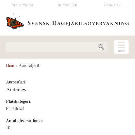
Hoppa till huvudinnehåll
BLI MEDLEM
IN ENGLISH
LOGGA IN
Sökformulär
Hem
» Aurorafjäril
Aurorafjäril
Anderses
Platskategori:
Punktlokal
Antal observationer:
10