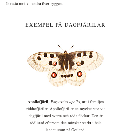
är resta mot varandra över ryggen.
EXEMPEL PÅ DAGFJÄRILAR
Apollofjäril
,
Parnassius apollo
, art i familjen
riddarfjärilar. Apollofjäril är en mycket stor vit
dagfjäril med svarta och röda fläckar. Den är
rödlistad eftersom den minskar starkt i hela
landet utom på Gotland.