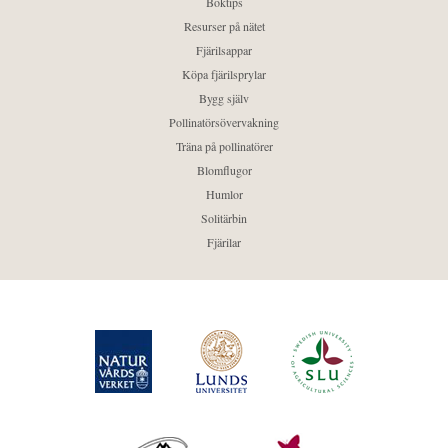
Boktips
Resurser på nätet
Fjärilsappar
Köpa fjärilsprylar
Bygg själv
Pollinatörsövervakning
Träna på pollinatörer
Blomflugor
Humlor
Solitärbin
Fjärilar