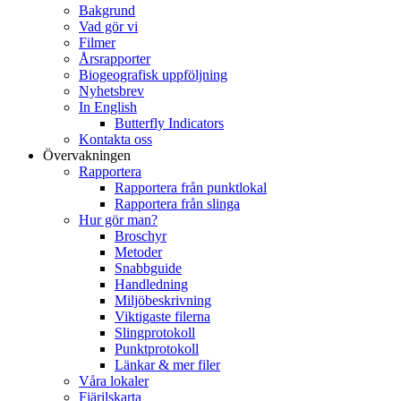
Bakgrund
Vad gör vi
Filmer
Årsrapporter
Biogeografisk uppföljning
Nyhetsbrev
In English
Butterfly Indicators
Kontakta oss
Övervakningen
Rapportera
Rapportera från punktlokal
Rapportera från slinga
Hur gör man?
Broschyr
Metoder
Snabbguide
Handledning
Miljöbeskrivning
Viktigaste filerna
Slingprotokoll
Punktprotokoll
Länkar & mer filer
Våra lokaler
Fjärilskarta