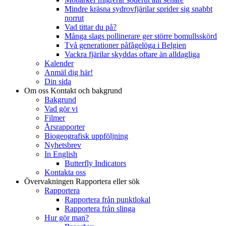
Mindre kräsna sydrovfjärilar sprider sig snabbt
norrut
Vad tittar du på?
Många slags pollinerare ger större bomullsskörd
Två generationer påfågelöga i Belgien
Vackra fjärilar skyddas oftare än alldagliga
Kalender
Anmäl dig här!
Din sida
Om oss
Kontakt och bakgrund
Bakgrund
Vad gör vi
Filmer
Årsrapporter
Biogeografisk uppföljning
Nyhetsbrev
In English
Butterfly Indicators
Kontakta oss
Övervakningen
Rapportera eller sök
Rapportera
Rapportera från punktlokal
Rapportera från slinga
Hur gör man?