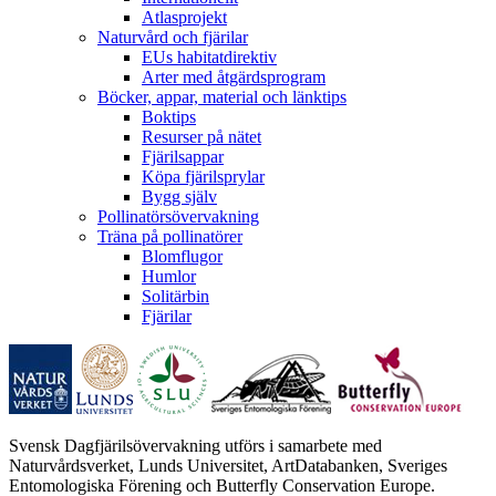
Atlasprojekt
Naturvård och fjärilar
EUs habitatdirektiv
Arter med åtgärdsprogram
Böcker, appar, material och länktips
Boktips
Resurser på nätet
Fjärilsappar
Köpa fjärilsprylar
Bygg själv
Pollinatörsövervakning
Träna på pollinatörer
Blomflugor
Humlor
Solitärbin
Fjärilar
Svensk Dagfjärilsövervakning utförs i samarbete med
Naturvårdsverket, Lunds Universitet, ArtDatabanken, Sveriges
Entomologiska Förening och Butterfly Conservation Europe.