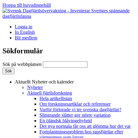
Hoppa till huvudinnehåll
Logga in
In English
Bli medlem
Sökformulär
Sök på webbplatsen
Aktuellt
Nyheter och kalender
Nyheter
Aktuell fjärilsforskning
Hela artikellistan
Om forskningsartiklar och referenser
Varför förlorade vi tre svenska dagfjärilar?
Slingrande slåtter ger större variation
En öländsk blåvingehybrid
Det nya normala får oss att glömma hur det var
Fortplantningsproblem hos rapsfjärilar efter
värmestress som larver