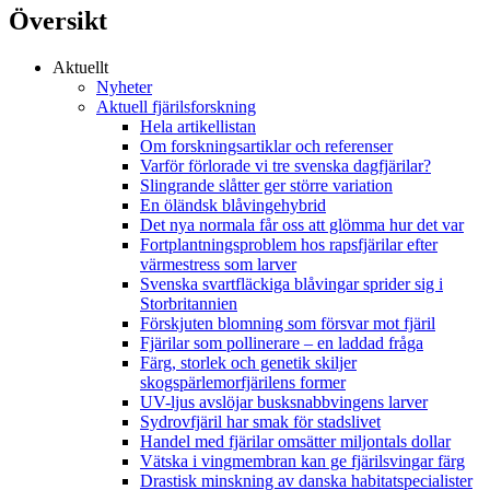
Översikt
Aktuellt
Nyheter
Aktuell fjärilsforskning
Hela artikellistan
Om forskningsartiklar och referenser
Varför förlorade vi tre svenska dagfjärilar?
Slingrande slåtter ger större variation
En öländsk blåvingehybrid
Det nya normala får oss att glömma hur det var
Fortplantningsproblem hos rapsfjärilar efter
värmestress som larver
Svenska svartfläckiga blåvingar sprider sig i
Storbritannien
Förskjuten blomning som försvar mot fjäril
Fjärilar som pollinerare – en laddad fråga
Färg, storlek och genetik skiljer
skogspärlemorfjärilens former
UV-ljus avslöjar busksnabbvingens larver
Sydrovfjäril har smak för stadslivet
Handel med fjärilar omsätter miljontals dollar
Vätska i vingmembran kan ge fjärilsvingar färg
Drastisk minskning av danska habitatspecialister