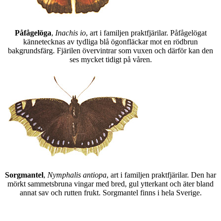
Påfågelöga
,
Inachis io
, art i familjen praktfjärilar. Påfågelögat
kännetecknas av tydliga blå ögonfläckar mot en rödbrun
bakgrundsfärg. Fjärilen övervintrar som vuxen och därför kan den
ses mycket tidigt på våren.
Sorgmantel
,
Nymphalis antiopa
, art i familjen praktfjärilar. Den har
mörkt sammetsbruna vingar med bred, gul ytterkant och äter bland
annat sav och rutten frukt. Sorgmantel finns i hela Sverige.