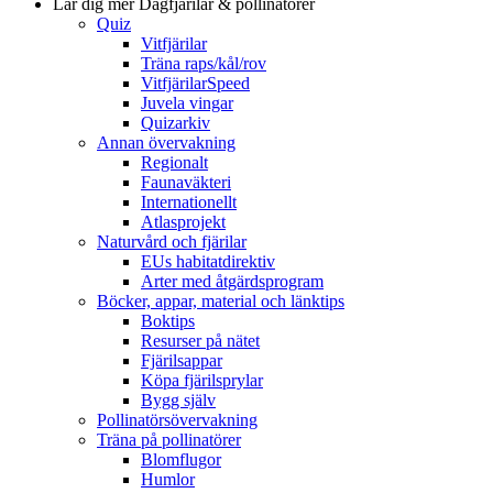
Lär dig mer
Dagfjärilar & pollinatörer
Quiz
Vitfjärilar
Träna raps/kål/rov
VitfjärilarSpeed
Juvela vingar
Quizarkiv
Annan övervakning
Regionalt
Faunaväkteri
Internationellt
Atlasprojekt
Naturvård och fjärilar
EUs habitatdirektiv
Arter med åtgärdsprogram
Böcker, appar, material och länktips
Boktips
Resurser på nätet
Fjärilsappar
Köpa fjärilsprylar
Bygg själv
Pollinatörsövervakning
Träna på pollinatörer
Blomflugor
Humlor