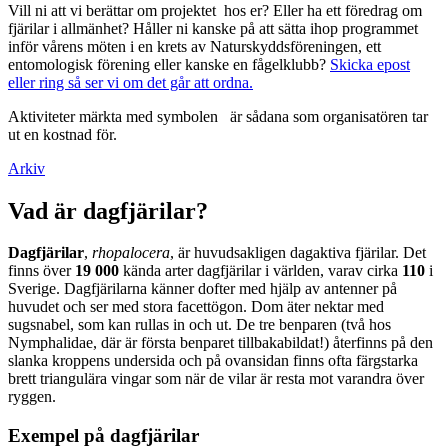
Vill ni att vi berättar om projektet hos er? Eller ha ett föredrag om
fjärilar i allmänhet? Håller ni kanske på att sätta ihop programmet
inför vårens möten i en krets av Naturskyddsföreningen, ett
entomologisk förening eller kanske en fågelklubb?
Skicka epost
eller ring så ser vi om det går att ordna.
Aktiviteter märkta med symbolen
är sådana som organisatören tar
ut en kostnad för.
Arkiv
Vad är dagfjärilar?
Dagfjärilar
,
rhopalocera
, är huvudsakligen dagaktiva fjärilar. Det
finns över
19 000
kända arter dagfjärilar i världen, varav cirka
110
i
Sverige. Dagfjärilarna känner dofter med hjälp av antenner på
huvudet och ser med stora facettögon. Dom äter nektar med
sugsnabel, som kan rullas in och ut. De tre benparen (två hos
Nymphalidae, där är första benparet tillbakabildat!) återfinns på den
slanka kroppens undersida och på ovansidan finns ofta färgstarka
brett triangulära vingar som när de vilar är resta mot varandra över
ryggen.
Exempel på dagfjärilar