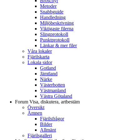
Broschyr
Metoder
Snabbguide
Handledning
Miljöbeskrivning
Viktigaste filerna
Slingprotokoll
Punktprotokoll
Länkar & mer filer
Våra lokaler
Fjärilskarta
Lokala sidor
Gotland
Jämtland
Närke
Västerbotten
Västmanland
Västra Götaland
Forum
Visa, diskutera, artbestäm
Översikt
Ämnen
Fjärilsfrågor
Bilder
Allmänt
Fjärilsgalleri