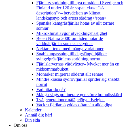
Fjärilars spridning till nya områden i Sverige och
Finland under 120 år <span class="sf-
description">– betydelsen av klimat,
landskapstyp och arters särdrag</span>
Spanska kamgräsfjärilar hotas av allt torrare
somrar
Mikroklimat avgör utvecklingshastighet
Bete i Natura 2000-områden hotar de
väddnätfjärilar som ska skyddas
Nektar – tema med många variationer
Snabb anpassning till dagslängd hjälper
svingelgräsfjärilens spridning norrut
Fjärilslarvernas värdväxter– Mycket mer än en
midsommarbukett
Monarker migrerar söderut allt senare
Mindre kräsna sydrovfjärilar sprider sig snabbt
norrut
Vad tittar du på?
Många slags pollinerare ger större bomullsskörd
Två generationer påfågelöga i Belgien
Vackra fjärilar skyddas oftare än alldagliga
Kalender
Anmäl dig här!
Din sida
Om oss