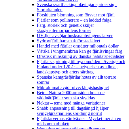
Svenska svartfläckiga blåvingar sprider sig i
Storbritannien
Förskjuten blomning som försvar mot fjäril
Fjärilar som pollinerare – en laddad fråga
Färg, storlek och genetik skiljer
skogspärlemorfjärilens former
UV-ljus avslöjar busksnabbvingens larver
Sydrovfjäril har smak för stadslivet
Handel med fjärilar omsätter miljontals dollar
Vätska i vingmembran kan ge fjärilsvingar färg
Drastisk minskning av danska habitatspecialister
Fjärilars spridning till nya områden i Sverige och
Finland under 120 år
– betydelsen av klimat,
landskapstyp och arters särdrag
Spanska kamgräsfjärilar hotas av allt torrare
somrar
Mikroklimat avgör utvecklingshastighet
Bete i Natura 2000-områden hotar de
väddnätfjärilar som ska skyddas
Nektar – tema med många variationer
Snabb anpassning till dagslängd hjälper
svingelgräsfjärilens spridning norrut
Fjärilslarvernas värdväxter– Mycket mer än en
midsommarbukett
Monarker migrerar söderut allt senare