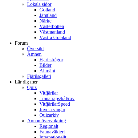
Lokala sidor
Gotland
Jämtland
Närke
Västerbotten
Västmanland
Västra Götaland
Forum
Översikt
Ämnen
Fjärilsfrågor
Bilder
Allmänt
Fjärilsgalleri
Lär dig mer
Quiz
Vitfjärilar
Träna raps/kål/rov
VitfjärilarSpeed
Juvela vingar
Quizarkiv
Annan övervakning
Regionalt
Faunaväkteri
Internationellt