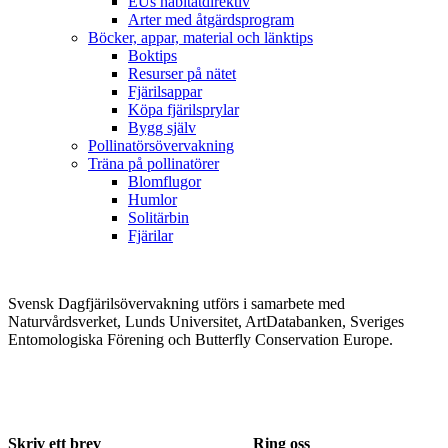
EUs habitatdirektiv
Arter med åtgärdsprogram
Böcker, appar, material och länktips
Boktips
Resurser på nätet
Fjärilsappar
Köpa fjärilsprylar
Bygg själv
Pollinatörsövervakning
Träna på pollinatörer
Blomflugor
Humlor
Solitärbin
Fjärilar
Svensk Dagfjärilsövervakning utförs i samarbete med
Naturvårdsverket, Lunds Universitet, ArtDatabanken, Sveriges
Entomologiska Förening och Butterfly Conservation Europe.
Skriv ett brev
Ring oss