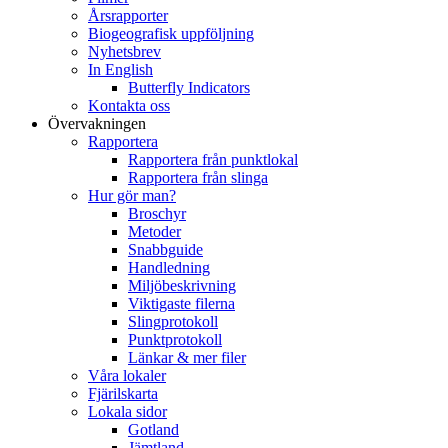
Årsrapporter
Biogeografisk uppföljning
Nyhetsbrev
In English
Butterfly Indicators
Kontakta oss
Övervakningen
Rapportera
Rapportera från punktlokal
Rapportera från slinga
Hur gör man?
Broschyr
Metoder
Snabbguide
Handledning
Miljöbeskrivning
Viktigaste filerna
Slingprotokoll
Punktprotokoll
Länkar & mer filer
Våra lokaler
Fjärilskarta
Lokala sidor
Gotland
Jämtland