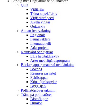
Lär dig mer
Dagfjärilar & pollinatörer
Quiz
Vitfjärilar
Träna raps/kål/rov
VitfjärilarSpeed
Juvela vingar
Quizarkiv
Annan övervakning
Regionalt
Faunaväkteri
Internationellt
Atlasprojekt
Naturvård och fjärilar
EUs habitatdirektiv
Arter med åtgärdsprogram
Böcker, appar, material och länktips
Boktips
Resurser på nätet
Fjärilsappar
Köpa fjärilsprylar
Bygg själv
Pollinatörsövervakning
Träna på pollinatörer
Blomflugor
Humlor