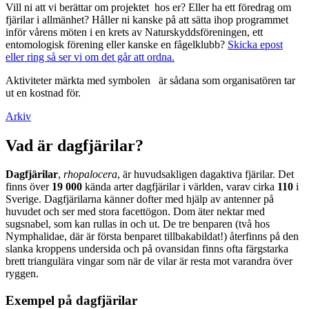
Vill ni att vi berättar om projektet hos er? Eller ha ett föredrag om
fjärilar i allmänhet? Håller ni kanske på att sätta ihop programmet
inför vårens möten i en krets av Naturskyddsföreningen, ett
entomologisk förening eller kanske en fågelklubb?
Skicka epost
eller ring så ser vi om det går att ordna.
Aktiviteter märkta med symbolen
är sådana som organisatören tar
ut en kostnad för.
Arkiv
Vad är dagfjärilar?
Dagfjärilar
,
rhopalocera
, är huvudsakligen dagaktiva fjärilar. Det
finns över
19 000
kända arter dagfjärilar i världen, varav cirka
110
i
Sverige. Dagfjärilarna känner dofter med hjälp av antenner på
huvudet och ser med stora facettögon. Dom äter nektar med
sugsnabel, som kan rullas in och ut. De tre benparen (två hos
Nymphalidae, där är första benparet tillbakabildat!) återfinns på den
slanka kroppens undersida och på ovansidan finns ofta färgstarka
brett triangulära vingar som när de vilar är resta mot varandra över
ryggen.
Exempel på dagfjärilar