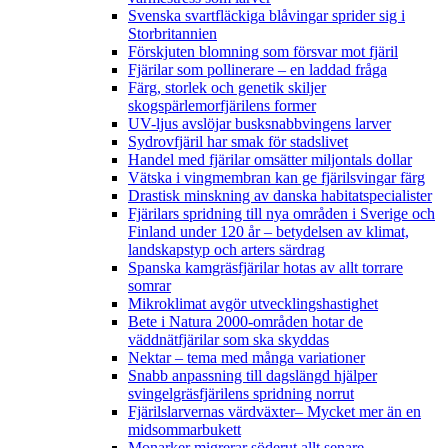
Svenska svartfläckiga blåvingar sprider sig i
Storbritannien
Förskjuten blomning som försvar mot fjäril
Fjärilar som pollinerare – en laddad fråga
Färg, storlek och genetik skiljer
skogspärlemorfjärilens former
UV-ljus avslöjar busksnabbvingens larver
Sydrovfjäril har smak för stadslivet
Handel med fjärilar omsätter miljontals dollar
Vätska i vingmembran kan ge fjärilsvingar färg
Drastisk minskning av danska habitatspecialister
Fjärilars spridning till nya områden i Sverige och
Finland under 120 år
– betydelsen av klimat,
landskapstyp och arters särdrag
Spanska kamgräsfjärilar hotas av allt torrare
somrar
Mikroklimat avgör utvecklingshastighet
Bete i Natura 2000-områden hotar de
väddnätfjärilar som ska skyddas
Nektar – tema med många variationer
Snabb anpassning till dagslängd hjälper
svingelgräsfjärilens spridning norrut
Fjärilslarvernas värdväxter– Mycket mer än en
midsommarbukett
Monarker migrerar söderut allt senare