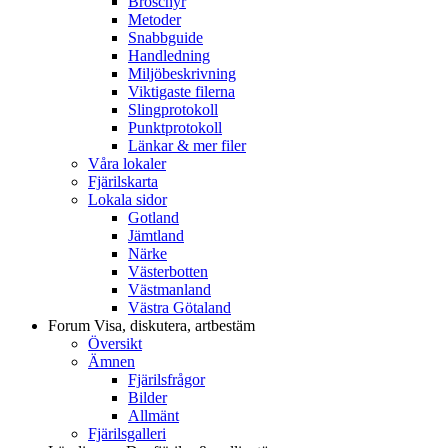
Broschyr
Metoder
Snabbguide
Handledning
Miljöbeskrivning
Viktigaste filerna
Slingprotokoll
Punktprotokoll
Länkar & mer filer
Våra lokaler
Fjärilskarta
Lokala sidor
Gotland
Jämtland
Närke
Västerbotten
Västmanland
Västra Götaland
Forum
Visa, diskutera, artbestäm
Översikt
Ämnen
Fjärilsfrågor
Bilder
Allmänt
Fjärilsgalleri