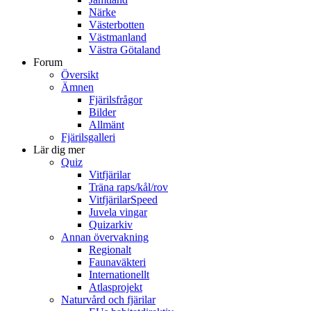
Närke
Västerbotten
Västmanland
Västra Götaland
Forum
Översikt
Ämnen
Fjärilsfrågor
Bilder
Allmänt
Fjärilsgalleri
Lär dig mer
Quiz
Vitfjärilar
Träna raps/kål/rov
VitfjärilarSpeed
Juvela vingar
Quizarkiv
Annan övervakning
Regionalt
Faunaväkteri
Internationellt
Atlasprojekt
Naturvård och fjärilar