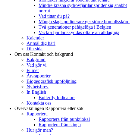
Mindre kräsna sydrovfjärilar sprider sig snabbt
norrut
Vad tittar du på?
Många slags pollinerare ger större bomullsskörd
Två generationer påfågelöga i Belgien
Vackra fjärilar skyddas oftare än alldagliga
Kalender
Anmäl dig här!
Din sida
Om oss
Kontakt och bakgrund
Bakgrund
Vad gör vi
Filmer
Årsrapporter
Biogeografisk uppföljning
Nyhetsbrev
In English
Butterfly Indicators
Kontakta oss
Övervakningen
Rapportera eller sök
Rapportera
Rapportera från punktlokal
Rapportera från slinga
Hur gör man?