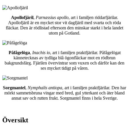
Apollofjäril
,
Parnassius apollo
, art i familjen riddarfjärilar.
Apollofjäril är en mycket stor vit dagfjäril med svarta och röda
fläckar. Den är rödlistad eftersom den minskar starkt i hela landet
utom på Gotland.
Påfågelöga
,
Inachis io
, art i familjen praktfjärilar. Påfågelögat
kännetecknas av tydliga blå ögonfläckar mot en rödbrun
bakgrundsfärg. Fjärilen övervintrar som vuxen och därför kan den
ses mycket tidigt på våren.
Sorgmantel
,
Nymphalis antiopa
, art i familjen praktfjärilar. Den har
mörkt sammetsbruna vingar med bred, gul ytterkant och äter bland
annat sav och rutten frukt. Sorgmantel finns i hela Sverige.
Översikt