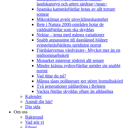
landskapstyp och arters särdrag</span>
Spanska kamgräsfjärilar hotas av allt torrare
somrar
Mikroklimat avgör utvecklingshastighet
Bete i Natura 2000-områden hotar de
väddnätfjärilar som ska skyddas
Nektar – tema med många variationer
Snabb anpassning till dagslängd hjälper
svingelgräsfjärilens spridning norrut
Fjärilslarvernas värdväxter– Mycket mer än en
midsommarbukett
Monarker migrerar söderut allt senare
Mindre kräsna sydrovfjärilar sprider sig snabbt
norrut
Vad tittar du på?
Många slags pollinerare ger större bomullsskörd
Två generationer påfågelöga i Belgien
Vackra fjärilar skyddas oftare än alldagliga
Kalender
Anmäl dig här!
Din sida
Om oss
Bakgrund
Vad gör vi
Filmer