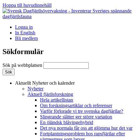
Hoppa till huvudinnehåll
Logga in
In English
Bli medlem
Sökformulär
Sök på webbplatsen
Aktuellt
Nyheter och kalender
Nyheter
Aktuell fjärilsforskning
Hela artikellistan
Om forskningsartiklar och referenser
Varför förlorade vi tre svenska dagfjärilar?
Slingrande slåtter ger större variation
En öländsk blåvingehybrid
Det nya normala får oss att glömma hur det var
Fortplantningsproblem hos rapsfjärilar efter
värmestress som larver