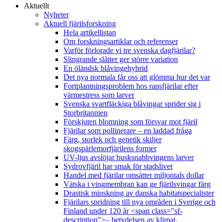
Aktuellt
Nyheter
Aktuell fjärilsforskning
Hela artikellistan
Om forskningsartiklar och referenser
Varför förlorade vi tre svenska dagfjärilar?
Slingrande slåtter ger större variation
En öländsk blåvingehybrid
Det nya normala får oss att glömma hur det var
Fortplantningsproblem hos rapsfjärilar efter
värmestress som larver
Svenska svartfläckiga blåvingar sprider sig i
Storbritannien
Förskjuten blomning som försvar mot fjäril
Fjärilar som pollinerare – en laddad fråga
Färg, storlek och genetik skiljer
skogspärlemorfjärilens former
UV-ljus avslöjar busksnabbvingens larver
Sydrovfjäril har smak för stadslivet
Handel med fjärilar omsätter miljontals dollar
Vätska i vingmembran kan ge fjärilsvingar färg
Drastisk minskning av danska habitatspecialister
Fjärilars spridning till nya områden i Sverige och
Finland under 120 år <span class="sf-
description">– betydelsen av klimat,