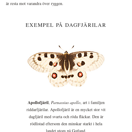
är resta mot varandra över ryggen.
EXEMPEL PÅ DAGFJÄRILAR
Apollofjäril
,
Parnassius apollo
, art i familjen
riddarfjärilar. Apollofjäril är en mycket stor vit
dagfjäril med svarta och röda fläckar. Den är
rödlistad eftersom den minskar starkt i hela
landet utom på Gotland.