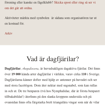
förening eller kanske en fågelklubb?
Skicka epost eller ring så ser vi
om det går att ordna.
Aktiviteter märkta med symbolen
är sådana som organisatören tar ut
en kostnad för.
Arkiv
Vad är dagfjärilar?
Dagfjärilar
,
rhopalocera
, är huvudsakligen dagaktiva fjärilar. Det finns
19 000
110
över
kända arter dagfjärilar i världen, varav cirka
i Sverige.
Dagfjärilarna känner dofter med hjälp av antenner på huvudet och ser
med stora facettögon. Dom äter nektar med sugsnabel, som kan rullas
in och ut. De tre benparen (två hos Nymphalidae, där är första benparet
tillbakabildat!) återfinns på den slanka kroppens undersida och på
ovansidan finns ofta färgstarka brett triangulära vingar som när de vilar