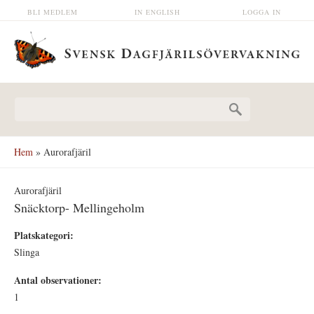
Hoppa till huvudinnehåll
BLI MEDLEM
IN ENGLISH
LOGGA IN
Sökformulär
Hem
» Aurorafjäril
Aurorafjäril
Snäcktorp- Mellingeholm
Platskategori:
Slinga
Antal observationer:
1