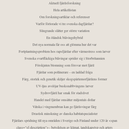
Aktuell fjärilsforskning
Hela artikellistan
Om forskningsartiklar och referenser
Varför förlorade vi tre svenska dagfjärilar?
Slingrande slåtter ger större variation
En öländsk blåvingehybrid
Det nya normala får oss att glömma hur det var
Fortplantningsproblem hos rapsfjärilar efter värmestress som larver
Svenska svartfläckiga blåvingar sprider sig i Storbritannien
Förskjuten blomning som försvar mot fjäril
Fjärilar som pollinerare – en laddad fråga
Färg, storlek och genetik skiljer skogspärlemorfjärilens former
UV-ljus avslöjar busksnabbvingens larver
Sydrovfjäril har smak för stadslivet
Handel med fjärilar omsätter miljontals dollar
Vätska i vingmembran kan ge fjärilsvingar färg
Drastisk minskning av danska habitatspecialister
Fjärilars spridning till nya områden i Sverige och Finland under 120 år <span
class="sf-description">– betydelsen av klimat, landskapstyp och arters