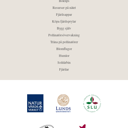
Boktips
Resurser på nätet
Fjärilsappar
Köpa fjärilsprylar
Bygg själv
Pollinatörsövervakning
Träna på pollinatörer
Blomflugor
Humlor
Solitärbin
Fjärilar