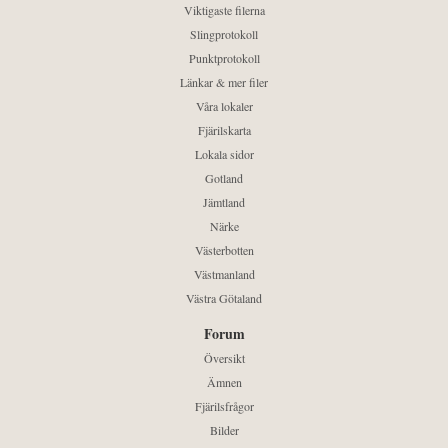
Viktigaste filerna
Slingprotokoll
Punktprotokoll
Länkar & mer filer
Våra lokaler
Fjärilskarta
Lokala sidor
Gotland
Jämtland
Närke
Västerbotten
Västmanland
Västra Götaland
Forum
Översikt
Ämnen
Fjärilsfrågor
Bilder