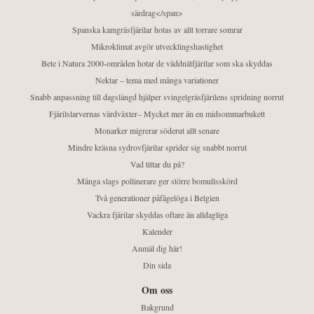
särdrag</span>
Spanska kamgräsfjärilar hotas av allt torrare somrar
Mikroklimat avgör utvecklingshastighet
Bete i Natura 2000-områden hotar de väddnätfjärilar som ska skyddas
Nektar – tema med många variationer
Snabb anpassning till dagslängd hjälper svingelgräsfjärilens spridning norrut
Fjärilslarvernas värdväxter– Mycket mer än en midsommarbukett
Monarker migrerar söderut allt senare
Mindre kräsna sydrovfjärilar sprider sig snabbt norrut
Vad tittar du på?
Många slags pollinerare ger större bomullsskörd
Två generationer påfågelöga i Belgien
Vackra fjärilar skyddas oftare än alldagliga
Kalender
Anmäl dig här!
Din sida
Om oss
Bakgrund