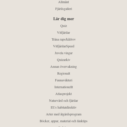
Allmänt
Fjärilsgalleri
Lär dig mer
Quiz
Vitfjärilar
Träna raps/kål/rov
VitfjärilarSpeed
Juvela vingar
Quizarkiv
Annan övervakning
Regionalt
Faunaväkteri
Internationellt
Atlasprojekt
Naturvård och fjärilar
EUs habitatdirektiv
Arter med åtgärdsprogram
Böcker, appar, material och länktips