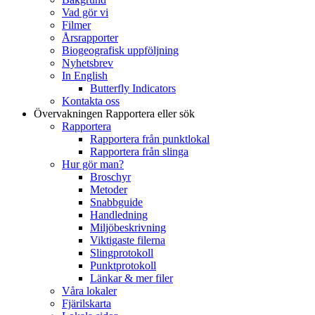
Vad gör vi
Filmer
Årsrapporter
Biogeografisk uppföljning
Nyhetsbrev
In English
Butterfly Indicators
Kontakta oss
Övervakningen
Rapportera eller sök
Rapportera
Rapportera från punktlokal
Rapportera från slinga
Hur gör man?
Broschyr
Metoder
Snabbguide
Handledning
Miljöbeskrivning
Viktigaste filerna
Slingprotokoll
Punktprotokoll
Länkar & mer filer
Våra lokaler
Fjärilskarta