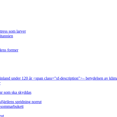
tress som larver
ritannien
ilens former
 Finland under 120 år <span class="sf-description">– betydelsen av klim
r
lar som ska skyddas
fjärilens spridning norrut
idsommarbukett
rut