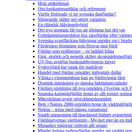
Hela artikellistan
Om forskningsartiklar och referenser
Varför förlorade vi tre svenska dagfjärilar?
Slingrande slåtter ger större variation
En öländsk blåvingehybrid
Det nya normala får oss att glömma hur det var
Fortplantningsproblem hos rapsfjärilar efter värmes
Svenska svartfläckiga blåvingar sprider sig i Storb
Förskjuten blomning som försvar mot fjäril
Fjärilar som pollinerare – en laddad fråga
Färg, storlek och genetik skiljer skogspärlemorfjär
UV-ljus avslöjar busksnabbvingens larver
Sydrovfjäril har smak för stadslivet
Handel med fjärilar omsätter miljontals dollar
Vätska i vingmembran kan ge fjärilsvingar färg
Drastisk minskning av danska habitatspecialister
Fjärilars spridning till nya områden i Sverige och
Spanska kamgräsfjärilar hotas av allt torrare somra
Mikroklimat avgör utvecklingshastighet
Bete i Natura 2000-områden hotar de väddnätfjäri
Nektar – tema med många variationer
Snabb anpassning till dagslängd hjälper svingelgräs
Fjärilslarvernas värdväxter– Mycket mer än en m
Monarker migrerar söderut allt senare
Mindre kräsna sydrovfjärilar sprider sig snabbt nor