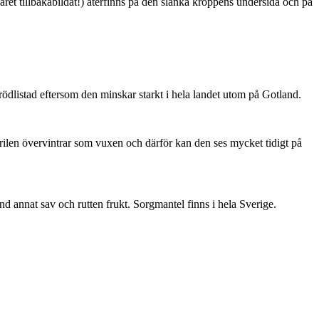
ret tillbakabildat!) återfinns på den slanka kroppens undersida och på
är rödlistad eftersom den minskar starkt i hela landet utom på Gotland.
ärilen övervintrar som vuxen och därför kan den ses mycket tidigt på
nd annat sav och rutten frukt. Sorgmantel finns i hela Sverige.