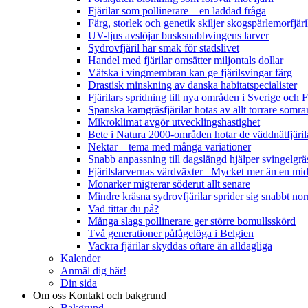
Fjärilar som pollinerare – en laddad fråga
Färg, storlek och genetik skiljer skogspärlemorfjär
UV-ljus avslöjar busksnabbvingens larver
Sydrovfjäril har smak för stadslivet
Handel med fjärilar omsätter miljontals dollar
Vätska i vingmembran kan ge fjärilsvingar färg
Drastisk minskning av danska habitatspecialister
Fjärilars spridning till nya områden i Sverige och
Spanska kamgräsfjärilar hotas av allt torrare somra
Mikroklimat avgör utvecklingshastighet
Bete i Natura 2000-områden hotar de väddnätfjäri
Nektar – tema med många variationer
Snabb anpassning till dagslängd hjälper svingelgräs
Fjärilslarvernas värdväxter– Mycket mer än en m
Monarker migrerar söderut allt senare
Mindre kräsna sydrovfjärilar sprider sig snabbt nor
Vad tittar du på?
Många slags pollinerare ger större bomullsskörd
Två generationer påfågelöga i Belgien
Vackra fjärilar skyddas oftare än alldagliga
Kalender
Anmäl dig här!
Din sida
Om oss
Kontakt och bakgrund
Bakgrund