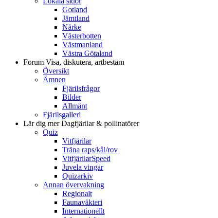
Lokala sidor
Gotland
Jämtland
Närke
Västerbotten
Västmanland
Västra Götaland
Forum
Visa, diskutera, artbestäm
Översikt
Ämnen
Fjärilsfrågor
Bilder
Allmänt
Fjärilsgalleri
Lär dig mer
Dagfjärilar & pollinatörer
Quiz
Vitfjärilar
Träna raps/kål/rov
VitfjärilarSpeed
Juvela vingar
Quizarkiv
Annan övervakning
Regionalt
Faunaväkteri
Internationellt