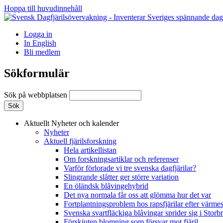
Hoppa till huvudinnehåll
Logga in
In English
Bli medlem
Sökformulär
Sök på webbplatsen
Aktuellt
Nyheter och kalender
Nyheter
Aktuell fjärilsforskning
Hela artikellistan
Om forskningsartiklar och referenser
Varför förlorade vi tre svenska dagfjärilar?
Slingrande slåtter ger större variation
En öländsk blåvingehybrid
Det nya normala får oss att glömma hur det var
Fortplantningsproblem hos rapsfjärilar efter värmes
Svenska svartfläckiga blåvingar sprider sig i Storb
Förskjuten blomning som försvar mot fjäril