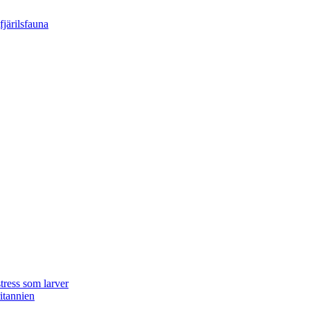
tress som larver
ritannien