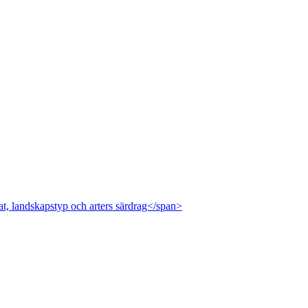
at, landskapstyp och arters särdrag</span>