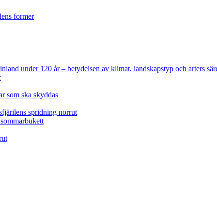
ilens former
 Finland under 120 år
– betydelsen av klimat, landskapstyp och arters sär
r
lar som ska skyddas
fjärilens spridning norrut
idsommarbukett
rut