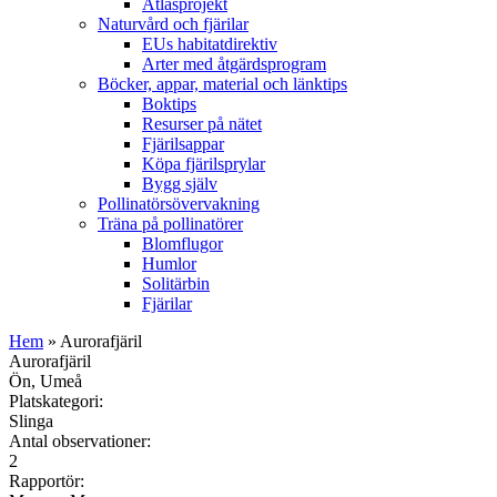
Atlasprojekt
Naturvård och fjärilar
EUs habitatdirektiv
Arter med åtgärdsprogram
Böcker, appar, material och länktips
Boktips
Resurser på nätet
Fjärilsappar
Köpa fjärilsprylar
Bygg själv
Pollinatörsövervakning
Träna på pollinatörer
Blomflugor
Humlor
Solitärbin
Fjärilar
Hem
» Aurorafjäril
Aurorafjäril
Ön, Umeå
Platskategori:
Slinga
Antal observationer:
2
Rapportör: