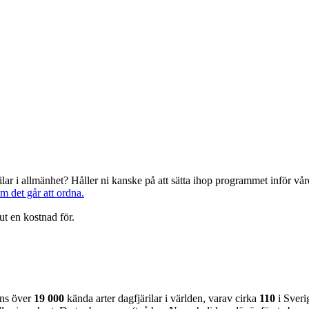
järilar i allmänhet? Håller ni kanske på att sätta ihop programmet inför 
om det går att ordna.
ut en kostnad för.
nns över
19 000
kända arter dagfjärilar i världen, varav cirka
110
i Sveri