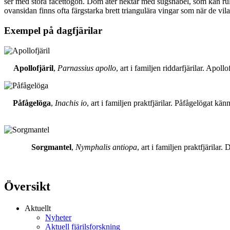
ser med stora facettögon. Dom äter nektar med sugsnabel, som kan rull
ovansidan finns ofta färgstarka brett triangulära vingar som när de vil
Exempel på dagfjärilar
Apollofjäril
,
Parnassius apollo
, art i familjen riddarfjärilar. Apol
Påfågelöga
,
Inachis io
, art i familjen praktfjärilar. Påfågelögat 
Sorgmantel
,
Nymphalis antiopa
, art i familjen praktfjärila
Översikt
Aktuellt
Nyheter
Aktuell fjärilsforskning