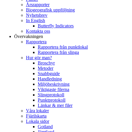
Årsrapporter
Biogeografisk uppföljning
Nyhetsbrev
In English
Butterfly Indicators
Kontakta oss
Övervakningen
Rapportera
Rapportera från punktlokal
Rapportera från slinga
Hur gör man?
Broschyr
Metoder
Snabbguide
Handledning
Miljöbeskrivning
Viktigaste filerna
Slingprotokoll
Punktprotokoll
Länkar & mer filer
Våra lokaler
Fjärilskarta
Lokala sidor
Gotland
Jämtland