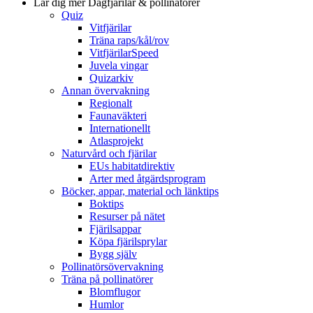
Lär dig mer
Dagfjärilar & pollinatörer
Quiz
Vitfjärilar
Träna raps/kål/rov
VitfjärilarSpeed
Juvela vingar
Quizarkiv
Annan övervakning
Regionalt
Faunaväkteri
Internationellt
Atlasprojekt
Naturvård och fjärilar
EUs habitatdirektiv
Arter med åtgärdsprogram
Böcker, appar, material och länktips
Boktips
Resurser på nätet
Fjärilsappar
Köpa fjärilsprylar
Bygg själv
Pollinatörsövervakning
Träna på pollinatörer
Blomflugor
Humlor