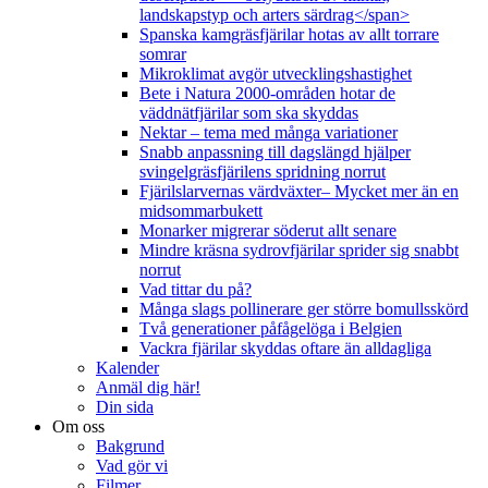
landskapstyp och arters särdrag</span>
Spanska kamgräsfjärilar hotas av allt torrare
somrar
Mikroklimat avgör utvecklingshastighet
Bete i Natura 2000-områden hotar de
väddnätfjärilar som ska skyddas
Nektar – tema med många variationer
Snabb anpassning till dagslängd hjälper
svingelgräsfjärilens spridning norrut
Fjärilslarvernas värdväxter– Mycket mer än en
midsommarbukett
Monarker migrerar söderut allt senare
Mindre kräsna sydrovfjärilar sprider sig snabbt
norrut
Vad tittar du på?
Många slags pollinerare ger större bomullsskörd
Två generationer påfågelöga i Belgien
Vackra fjärilar skyddas oftare än alldagliga
Kalender
Anmäl dig här!
Din sida
Om oss
Bakgrund
Vad gör vi
Filmer