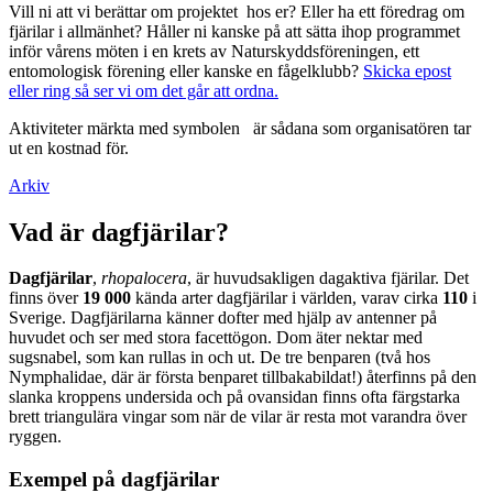
Vill ni att vi berättar om projektet hos er? Eller ha ett föredrag om
fjärilar i allmänhet? Håller ni kanske på att sätta ihop programmet
inför vårens möten i en krets av Naturskyddsföreningen, ett
entomologisk förening eller kanske en fågelklubb?
Skicka epost
eller ring så ser vi om det går att ordna.
Aktiviteter märkta med symbolen
är sådana som organisatören tar
ut en kostnad för.
Arkiv
Vad är dagfjärilar?
Dagfjärilar
,
rhopalocera
, är huvudsakligen dagaktiva fjärilar. Det
finns över
19 000
kända arter dagfjärilar i världen, varav cirka
110
i
Sverige. Dagfjärilarna känner dofter med hjälp av antenner på
huvudet och ser med stora facettögon. Dom äter nektar med
sugsnabel, som kan rullas in och ut. De tre benparen (två hos
Nymphalidae, där är första benparet tillbakabildat!) återfinns på den
slanka kroppens undersida och på ovansidan finns ofta färgstarka
brett triangulära vingar som när de vilar är resta mot varandra över
ryggen.
Exempel på dagfjärilar