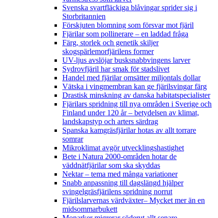
Svenska svartfläckiga blåvingar sprider sig i
Storbritannien
Förskjuten blomning som försvar mot fjäril
Fjärilar som pollinerare – en laddad fråga
Färg, storlek och genetik skiljer
skogspärlemorfjärilens former
UV-ljus avslöjar busksnabbvingens larver
Sydrovfjäril har smak för stadslivet
Handel med fjärilar omsätter miljontals dollar
Vätska i vingmembran kan ge fjärilsvingar färg
Drastisk minskning av danska habitatspecialister
Fjärilars spridning till nya områden i Sverige och
Finland under 120 år
– betydelsen av klimat,
landskapstyp och arters särdrag
Spanska kamgräsfjärilar hotas av allt torrare
somrar
Mikroklimat avgör utvecklingshastighet
Bete i Natura 2000-områden hotar de
väddnätfjärilar som ska skyddas
Nektar – tema med många variationer
Snabb anpassning till dagslängd hjälper
svingelgräsfjärilens spridning norrut
Fjärilslarvernas värdväxter– Mycket mer än en
midsommarbukett
Monarker migrerar söderut allt senare