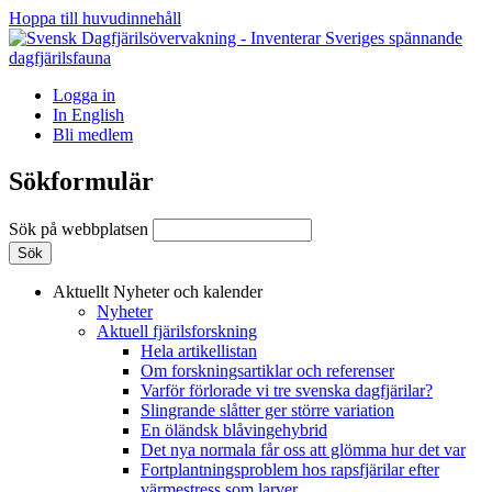
Hoppa till huvudinnehåll
Logga in
In English
Bli medlem
Sökformulär
Sök på webbplatsen
Aktuellt
Nyheter och kalender
Nyheter
Aktuell fjärilsforskning
Hela artikellistan
Om forskningsartiklar och referenser
Varför förlorade vi tre svenska dagfjärilar?
Slingrande slåtter ger större variation
En öländsk blåvingehybrid
Det nya normala får oss att glömma hur det var
Fortplantningsproblem hos rapsfjärilar efter
värmestress som larver