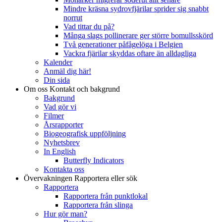
Mindre kräsna sydrovfjärilar sprider sig snabbt
norrut
Vad tittar du på?
Många slags pollinerare ger större bomullsskörd
Två generationer påfågelöga i Belgien
Vackra fjärilar skyddas oftare än alldagliga
Kalender
Anmäl dig här!
Din sida
Om oss
Kontakt och bakgrund
Bakgrund
Vad gör vi
Filmer
Årsrapporter
Biogeografisk uppföljning
Nyhetsbrev
In English
Butterfly Indicators
Kontakta oss
Övervakningen
Rapportera eller sök
Rapportera
Rapportera från punktlokal
Rapportera från slinga
Hur gör man?