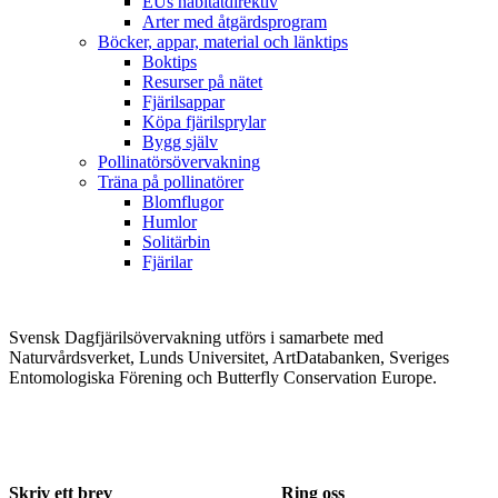
EUs habitatdirektiv
Arter med åtgärdsprogram
Böcker, appar, material och länktips
Boktips
Resurser på nätet
Fjärilsappar
Köpa fjärilsprylar
Bygg själv
Pollinatörsövervakning
Träna på pollinatörer
Blomflugor
Humlor
Solitärbin
Fjärilar
Svensk Dagfjärilsövervakning utförs i samarbete med
Naturvårdsverket, Lunds Universitet, ArtDatabanken, Sveriges
Entomologiska Förening och Butterfly Conservation Europe.
Skriv ett brev
Ring oss