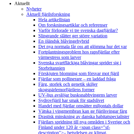
Aktuellt
Nyheter
Aktuell fjärilsforskning
Hela artikellistan
Om forskningsartiklar och referenser
Varför förlorade vi tre svenska dagfjärilar?
Slingrande slåtter ger större variation
En öländsk blåvingehybrid
Det nya normala får oss att glömma hur det var
Fortplantningsproblem hos rapsfjärilar efter
värmestress som larver
Svenska svartfläckiga blåvingar sprider sig i
Storbritannien
Förskjuten blomning som försvar mot fjäril
Fjärilar som pollinerare – en laddad fråga
Färg, storlek och genetik skiljer
skogspärlemorfjärilens former
UV-ljus avslöjar busksnabbvingens larver
Sydrovfjäril har smak för stadslivet
Handel med fjärilar omsätter miljontals dollar
Vätska i vingmembran kan ge fjärilsvingar färg
Drastisk minskning av danska habitatspecialister
Fjärilars spridning till nya områden i Sverige och
Finland under 120 år <span class="sf-
description">– betydelsen av klimat,