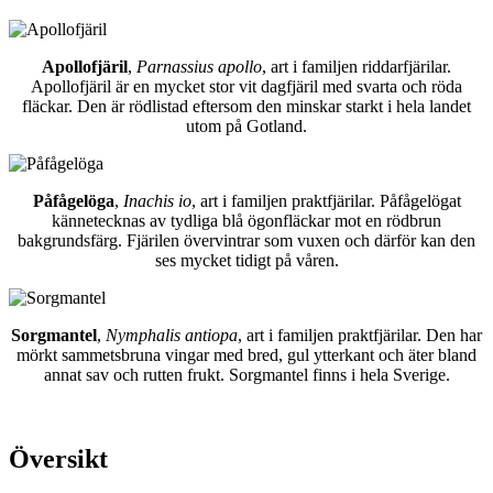
Apollofjäril
,
Parnassius apollo
, art i familjen riddarfjärilar.
Apollofjäril är en mycket stor vit dagfjäril med svarta och röda
fläckar. Den är rödlistad eftersom den minskar starkt i hela landet
utom på Gotland.
Påfågelöga
,
Inachis io
, art i familjen praktfjärilar. Påfågelögat
kännetecknas av tydliga blå ögonfläckar mot en rödbrun
bakgrundsfärg. Fjärilen övervintrar som vuxen och därför kan den
ses mycket tidigt på våren.
Sorgmantel
,
Nymphalis antiopa
, art i familjen praktfjärilar. Den har
mörkt sammetsbruna vingar med bred, gul ytterkant och äter bland
annat sav och rutten frukt. Sorgmantel finns i hela Sverige.
Översikt