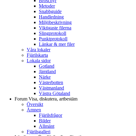
Broschyr
Metoder
Snabbguide
Handledning
Miljöbeskrivning
Viktigaste filerna
Slingprotokoll
Punktprotokoll
Länkar & mer filer
Våra lokaler
Fjärilskarta
Lokala sidor
Gotland
Jämtland
Närke
Västerbotten
Västmanland
Västra Götaland
Forum
Visa, diskutera, artbestäm
Översikt
Ämnen
Fjärilsfrågor
Bilder
Allmänt
Fjärilsgalleri