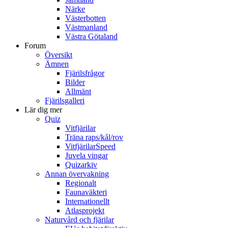
Närke
Västerbotten
Västmanland
Västra Götaland
Forum
Översikt
Ämnen
Fjärilsfrågor
Bilder
Allmänt
Fjärilsgalleri
Lär dig mer
Quiz
Vitfjärilar
Träna raps/kål/rov
VitfjärilarSpeed
Juvela vingar
Quizarkiv
Annan övervakning
Regionalt
Faunaväkteri
Internationellt
Atlasprojekt
Naturvård och fjärilar