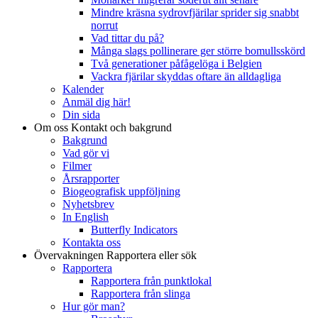
Mindre kräsna sydrovfjärilar sprider sig snabbt
norrut
Vad tittar du på?
Många slags pollinerare ger större bomullsskörd
Två generationer påfågelöga i Belgien
Vackra fjärilar skyddas oftare än alldagliga
Kalender
Anmäl dig här!
Din sida
Om oss
Kontakt och bakgrund
Bakgrund
Vad gör vi
Filmer
Årsrapporter
Biogeografisk uppföljning
Nyhetsbrev
In English
Butterfly Indicators
Kontakta oss
Övervakningen
Rapportera eller sök
Rapportera
Rapportera från punktlokal
Rapportera från slinga
Hur gör man?