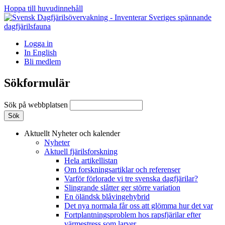
Hoppa till huvudinnehåll
Logga in
In English
Bli medlem
Sökformulär
Sök på webbplatsen
Aktuellt
Nyheter och kalender
Nyheter
Aktuell fjärilsforskning
Hela artikellistan
Om forskningsartiklar och referenser
Varför förlorade vi tre svenska dagfjärilar?
Slingrande slåtter ger större variation
En öländsk blåvingehybrid
Det nya normala får oss att glömma hur det var
Fortplantningsproblem hos rapsfjärilar efter
värmestress som larver