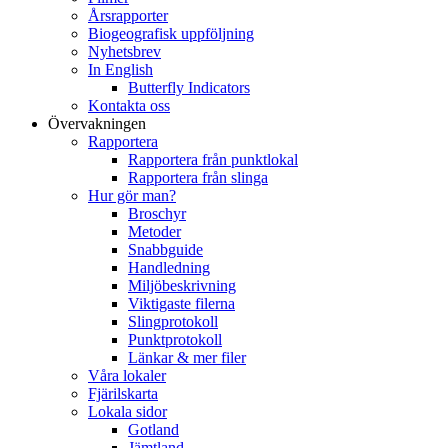
Årsrapporter
Biogeografisk uppföljning
Nyhetsbrev
In English
Butterfly Indicators
Kontakta oss
Övervakningen
Rapportera
Rapportera från punktlokal
Rapportera från slinga
Hur gör man?
Broschyr
Metoder
Snabbguide
Handledning
Miljöbeskrivning
Viktigaste filerna
Slingprotokoll
Punktprotokoll
Länkar & mer filer
Våra lokaler
Fjärilskarta
Lokala sidor
Gotland
Jämtland