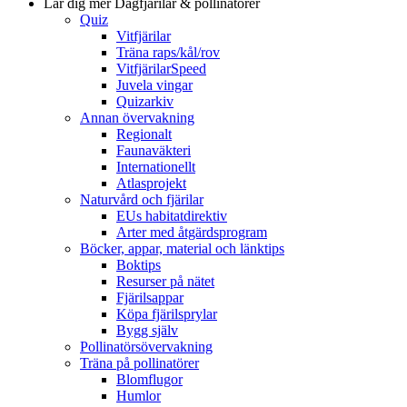
Lär dig mer
Dagfjärilar & pollinatörer
Quiz
Vitfjärilar
Träna raps/kål/rov
VitfjärilarSpeed
Juvela vingar
Quizarkiv
Annan övervakning
Regionalt
Faunaväkteri
Internationellt
Atlasprojekt
Naturvård och fjärilar
EUs habitatdirektiv
Arter med åtgärdsprogram
Böcker, appar, material och länktips
Boktips
Resurser på nätet
Fjärilsappar
Köpa fjärilsprylar
Bygg själv
Pollinatörsövervakning
Träna på pollinatörer
Blomflugor
Humlor