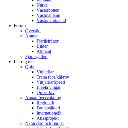
Närke
Västerbotten
Västmanland
Västra Götaland
Forum
Översikt
Ämnen
Fjärilsfrågor
Bilder
Allmänt
Fjärilsgalleri
Lär dig mer
Quiz
Vitfjärilar
Träna raps/kål/rov
VitfjärilarSpeed
Juvela vingar
Quizarkiv
Annan övervakning
Regionalt
Faunaväkteri
Internationellt
Atlasprojekt
Naturvård och fjärilar