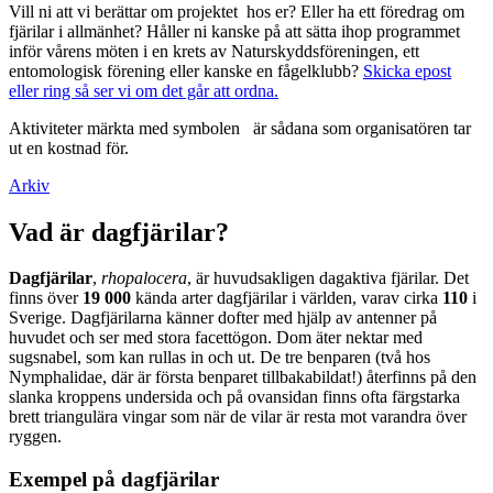
Vill ni att vi berättar om projektet hos er? Eller ha ett föredrag om
fjärilar i allmänhet? Håller ni kanske på att sätta ihop programmet
inför vårens möten i en krets av Naturskyddsföreningen, ett
entomologisk förening eller kanske en fågelklubb?
Skicka epost
eller ring så ser vi om det går att ordna.
Aktiviteter märkta med symbolen
är sådana som organisatören tar
ut en kostnad för.
Arkiv
Vad är dagfjärilar?
Dagfjärilar
,
rhopalocera
, är huvudsakligen dagaktiva fjärilar. Det
finns över
19 000
kända arter dagfjärilar i världen, varav cirka
110
i
Sverige. Dagfjärilarna känner dofter med hjälp av antenner på
huvudet och ser med stora facettögon. Dom äter nektar med
sugsnabel, som kan rullas in och ut. De tre benparen (två hos
Nymphalidae, där är första benparet tillbakabildat!) återfinns på den
slanka kroppens undersida och på ovansidan finns ofta färgstarka
brett triangulära vingar som när de vilar är resta mot varandra över
ryggen.
Exempel på dagfjärilar