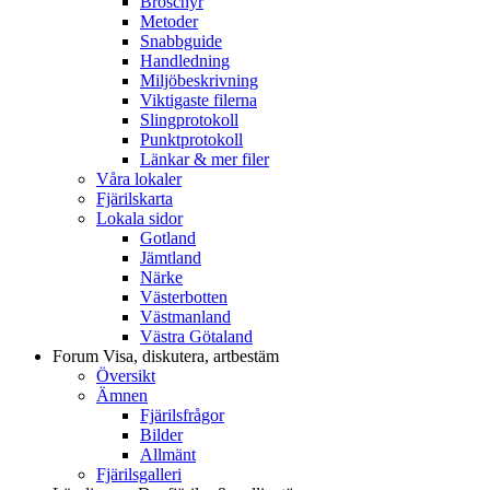
Broschyr
Metoder
Snabbguide
Handledning
Miljöbeskrivning
Viktigaste filerna
Slingprotokoll
Punktprotokoll
Länkar & mer filer
Våra lokaler
Fjärilskarta
Lokala sidor
Gotland
Jämtland
Närke
Västerbotten
Västmanland
Västra Götaland
Forum
Visa, diskutera, artbestäm
Översikt
Ämnen
Fjärilsfrågor
Bilder
Allmänt
Fjärilsgalleri