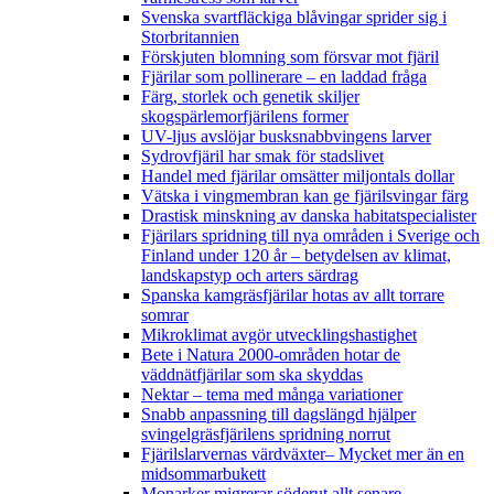
Svenska svartfläckiga blåvingar sprider sig i
Storbritannien
Förskjuten blomning som försvar mot fjäril
Fjärilar som pollinerare – en laddad fråga
Färg, storlek och genetik skiljer
skogspärlemorfjärilens former
UV-ljus avslöjar busksnabbvingens larver
Sydrovfjäril har smak för stadslivet
Handel med fjärilar omsätter miljontals dollar
Vätska i vingmembran kan ge fjärilsvingar färg
Drastisk minskning av danska habitatspecialister
Fjärilars spridning till nya områden i Sverige och
Finland under 120 år
– betydelsen av klimat,
landskapstyp och arters särdrag
Spanska kamgräsfjärilar hotas av allt torrare
somrar
Mikroklimat avgör utvecklingshastighet
Bete i Natura 2000-områden hotar de
väddnätfjärilar som ska skyddas
Nektar – tema med många variationer
Snabb anpassning till dagslängd hjälper
svingelgräsfjärilens spridning norrut
Fjärilslarvernas värdväxter– Mycket mer än en
midsommarbukett
Monarker migrerar söderut allt senare