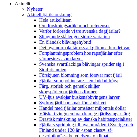
Aktuellt
Nyheter
Aktuell fjärilsforskning
Hela artikellistan
Om forskningsartiklar och referenser
Varför förlorade vi tre svenska dagfjärilar?
Slingrande slåtter ger större variation
En öländsk blåvingehybrid
Det nya normala får oss att glömma hur det var
Fortplantningsproblem hos rapsfjärilar efter
värmestress som larver
Svenska svartfläckiga blåvingar sprider sig i
Storbritannien
Förskjuten blomning som försvar mot fjäril
Fjärilar som pollinerare – en laddad fråga
Färg, storlek och genetik skiljer
skogspärlemorfjärilens former
UV-ljus avslöjar busksnabbvingens larver
Sydrovfjäril har smak för stadslivet
Handel med fjärilar omsätter miljontals dollar
Vätska i vingmembran kan ge fjärilsvingar färg
Drastisk minskning av danska habitatspecialister
Fjärilars spridning till nya områden i Sverige och
Finland under 120 år <span class="sf-
description">– betydelsen av klimat,