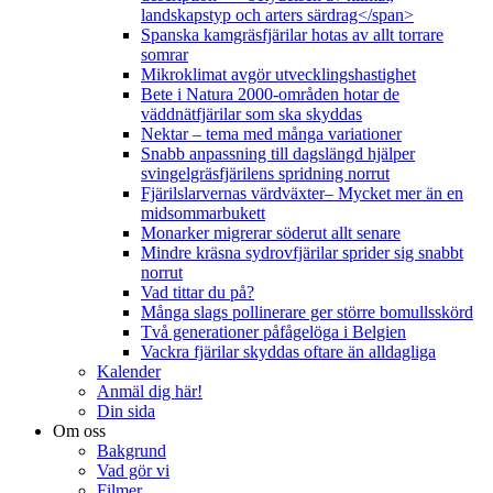
landskapstyp och arters särdrag</span>
Spanska kamgräsfjärilar hotas av allt torrare
somrar
Mikroklimat avgör utvecklingshastighet
Bete i Natura 2000-områden hotar de
väddnätfjärilar som ska skyddas
Nektar – tema med många variationer
Snabb anpassning till dagslängd hjälper
svingelgräsfjärilens spridning norrut
Fjärilslarvernas värdväxter– Mycket mer än en
midsommarbukett
Monarker migrerar söderut allt senare
Mindre kräsna sydrovfjärilar sprider sig snabbt
norrut
Vad tittar du på?
Många slags pollinerare ger större bomullsskörd
Två generationer påfågelöga i Belgien
Vackra fjärilar skyddas oftare än alldagliga
Kalender
Anmäl dig här!
Din sida
Om oss
Bakgrund
Vad gör vi
Filmer