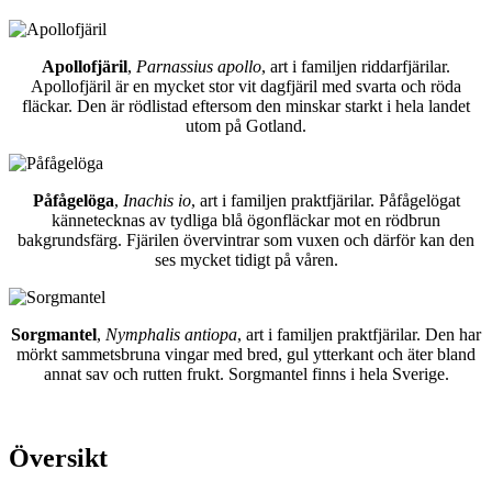
Apollofjäril
,
Parnassius apollo
, art i familjen riddarfjärilar.
Apollofjäril är en mycket stor vit dagfjäril med svarta och röda
fläckar. Den är rödlistad eftersom den minskar starkt i hela landet
utom på Gotland.
Påfågelöga
,
Inachis io
, art i familjen praktfjärilar. Påfågelögat
kännetecknas av tydliga blå ögonfläckar mot en rödbrun
bakgrundsfärg. Fjärilen övervintrar som vuxen och därför kan den
ses mycket tidigt på våren.
Sorgmantel
,
Nymphalis antiopa
, art i familjen praktfjärilar. Den har
mörkt sammetsbruna vingar med bred, gul ytterkant och äter bland
annat sav och rutten frukt. Sorgmantel finns i hela Sverige.
Översikt