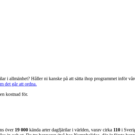
järilar i allmänhet? Håller ni kanske på att sätta ihop programmet inför 
om det går att ordna.
en kostnad för.
nns över
19 000
kända arter dagfjärilar i världen, varav cirka
110
i Sveri