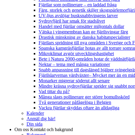
Fjärilar som pollinerare – en laddad fråga
Färg, storlek och genetik skiljer skogspärlemorfjär
UV-ljus avslöjar busksnabbvingens larver
Sydrovfjäril har smak för stadslivet
Handel med fjärilar omsätter miljontals dollar
Vätska i vingmembran kan ge fjärilsvingar färg
Drastisk minskning av danska habitatspecialister
Fjärilars spridning till nya områden i Sverige och
Spanska kamgräsfjärilar hotas av allt torrare somra
Mikroklimat avgör utvecklingshastighet
Bete i Natura 2000-områden hotar de väddnätfjäri
Nektar – tema med många variationer
Snabb anpassning till dagslängd hjälper svingelgräs
Fjärilslarvernas värdväxter– Mycket mer än en m
Monarker migrerar söderut allt senare
Mindre kräsna sydrovfjärilar sprider sig snabbt nor
Vad tittar du på?
Många slags pollinerare ger större bomullsskörd
Två generationer påfågelöga i Belgien
Vackra fjärilar skyddas oftare än alldagliga
Kalender
Anmäl dig här!
Din sida
Om oss
Kontakt och bakgrund
Bakgrund