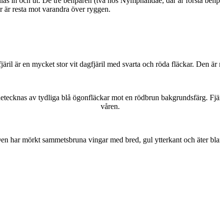
as in och ut. De tre benparen (två hos Nymphalidae, där är första benpa
ar är resta mot varandra över ryggen.
lofjäril är en mycket stor vit dagfjäril med svarta och röda fläckar. Den 
kännetecknas av tydliga blå ögonfläckar mot en rödbrun bakgrundsfärg. Fj
våren.
r. Den har mörkt sammetsbruna vingar med bred, gul ytterkant och äter bla