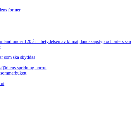
ilens former
 Finland under 120 år
– betydelsen av klimat, landskapstyp och arters sär
r
lar som ska skyddas
fjärilens spridning norrut
idsommarbukett
rut