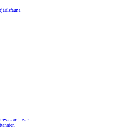
tress som larver
ritannien