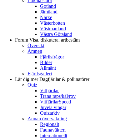
Lokala sidor
Gotland
Jämtland
Närke
Västerbotten
Västmanland
Västra Götaland
Forum
Visa, diskutera, artbestäm
Översikt
Ämnen
Fjärilsfrågor
Bilder
Allmänt
Fjärilsgalleri
Lär dig mer
Dagfjärilar & pollinatörer
Quiz
Vitfjärilar
Träna raps/kål/rov
VitfjärilarSpeed
Juvela vingar
Quizarkiv
Annan övervakning
Regionalt
Faunaväkteri
Internationellt