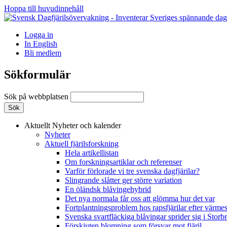
Hoppa till huvudinnehåll
Logga in
In English
Bli medlem
Sökformulär
Sök på webbplatsen
Aktuellt
Nyheter och kalender
Nyheter
Aktuell fjärilsforskning
Hela artikellistan
Om forskningsartiklar och referenser
Varför förlorade vi tre svenska dagfjärilar?
Slingrande slåtter ger större variation
En öländsk blåvingehybrid
Det nya normala får oss att glömma hur det var
Fortplantningsproblem hos rapsfjärilar efter värmes
Svenska svartfläckiga blåvingar sprider sig i Storb
Förskjuten blomning som försvar mot fjäril