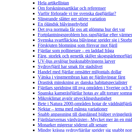
Hela artikellistan
Om forskningsartiklar och referenser
Varför förlorade vi tre svenska dagfjärilar?
Slingrande slåtter ger större variation
En öländsk blåvingehybrid
Det nya normala får oss att glömma hur det var
Fortplantningsproblem hos rapsfjärilar efter värmes
Svenska svartfläckiga blåvingar sprider sig i Storb
Förskjuten blomning som försvar mot fjäril
Fjärilar som pollinerare – en laddad fråga
Färg, storlek och genetik skiljer skogspärlemorfjär
UV-ljus avslöjar busksnabbvingens larver
Sydrovfjäril har smak för stadslivet
Handel med fjärilar omsätter miljontals dollar
Vätska i vingmembran kan ge fjärilsvingar färg
Drastisk minskning av danska habitatspecialister
Fjärilars spridning till nya områden i Sverige och
Spanska kamgräsfjärilar hotas av allt torrare somra
Mikroklimat avgör utvecklingshastighet
Bete i Natura 2000-områden hotar de väddnätfjäri
Nektar – tema med många variationer
Snabb anpassning till dagslängd hjälper svingelgräs
Fjärilslarvernas värdväxter– Mycket mer än en m
Monarker migrerar söderut allt senare
Mindre kräsna sydrovfjärilar sprider sig snabbt nor