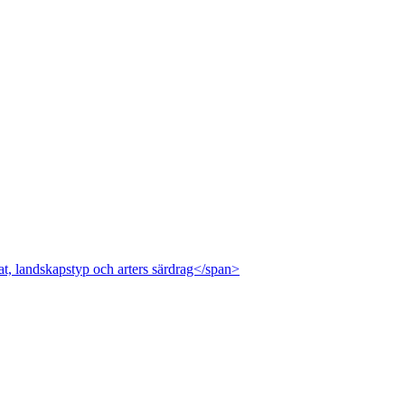
at, landskapstyp och arters särdrag</span>