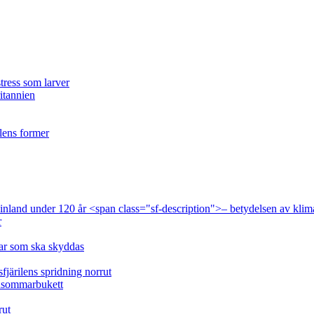
tress som larver
ritannien
ilens former
 Finland under 120 år <span class="sf-description">– betydelsen av klim
r
lar som ska skyddas
fjärilens spridning norrut
idsommarbukett
rut