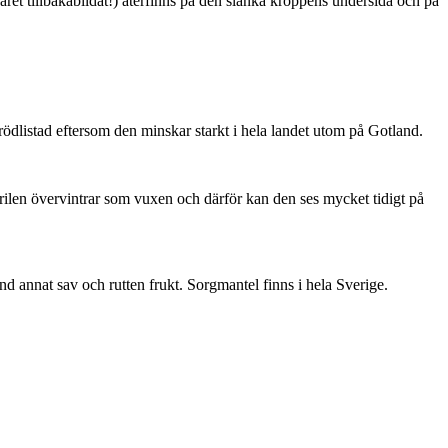
ret tillbakabildat!) återfinns på den slanka kroppens undersida och på
är rödlistad eftersom den minskar starkt i hela landet utom på Gotland.
ärilen övervintrar som vuxen och därför kan den ses mycket tidigt på
nd annat sav och rutten frukt. Sorgmantel finns i hela Sverige.