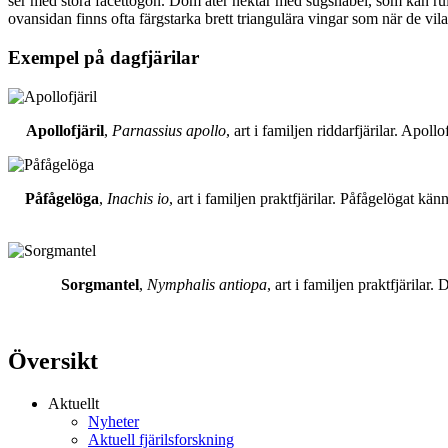
ser med stora facettögon. Dom äter nektar med sugsnabel, som kan rull
ovansidan finns ofta färgstarka brett triangulära vingar som när de vil
Exempel på dagfjärilar
Apollofjäril
,
Parnassius apollo
, art i familjen riddarfjärilar. Apol
Påfågelöga
,
Inachis io
, art i familjen praktfjärilar. Påfågelögat 
Sorgmantel
,
Nymphalis antiopa
, art i familjen praktfjärila
Översikt
Aktuellt
Nyheter
Aktuell fjärilsforskning