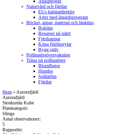
Atlasprojekt
Naturvård och fjärilar
EUs habitatdirektiv
Arter med åtgärdsprogram
Böcker, appar, material och länktips
Boktips
Resurser på nätet
Fjärilsappar
Köpa fjärilsprylar
Bygg själv
Pollinatörsövervakning
Träna på pollinatörer
Blomflugor
Humlor
Solitärbin
Fjärilar
Hem
» Aurorafjäril
Aurorafjäril
Stenkumla Kube
Platskategori:
Slinga
Antal observationer:
5
Rapportör: