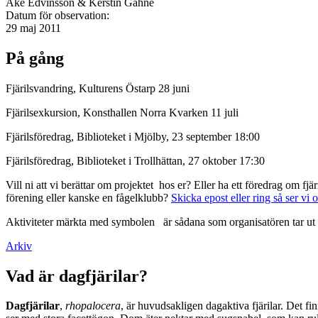
Åke Edvinsson & Kerstin Gahne
Datum för observation:
29 maj 2011
På gång
Fjärilsvandring, Kulturens Östarp 28 juni
Fjärilsexkursion, Konsthallen Norra Kvarken 11 juli
Fjärilsföredrag, Biblioteket i Mjölby, 23 september 18:00
Fjärilsföredrag, Biblioteket i Trollhättan, 27 oktober 17:30
Vill ni att vi berättar om projektet hos er? Eller ha ett föredrag om f
förening eller kanske en fågelklubb?
Skicka epost eller ring så ser vi 
Aktiviteter märkta med symbolen
är sådana som organisatören tar ut 
Arkiv
Vad är dagfjärilar?
Dagfjärilar
,
rhopalocera
, är huvudsakligen dagaktiva fjärilar. Det fi