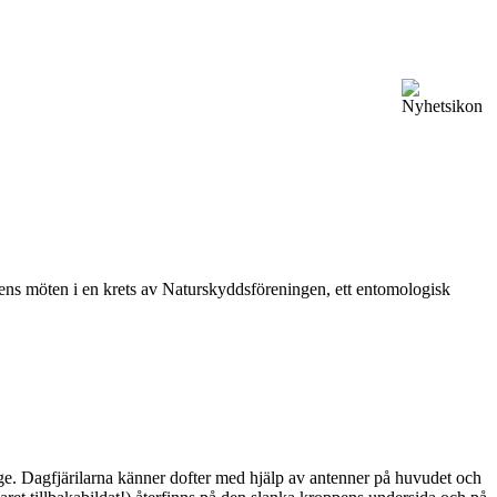
vårens möten i en krets av Naturskyddsföreningen, ett entomologisk
ge. Dagfjärilarna känner dofter med hjälp av antenner på huvudet och