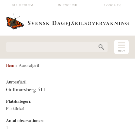
Hoppa till huvudinnehåll
BLI MEDLEM
IN ENGLISH
LOGGA IN
Sökformulär
Hem
» Aurorafjäril
Aurorafjäril
Gullmarsberg 511
Platskategori:
Punktlokal
Antal observationer:
1