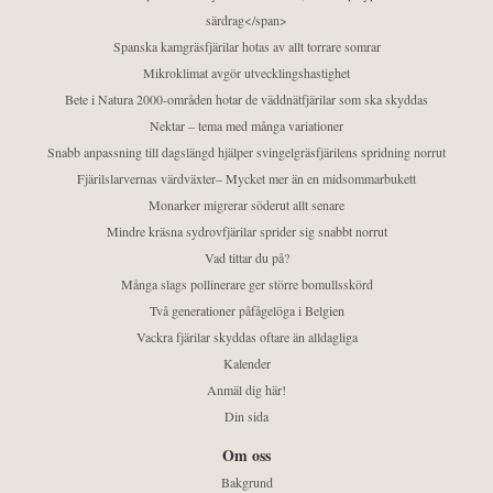
särdrag</span>
Spanska kamgräsfjärilar hotas av allt torrare somrar
Mikroklimat avgör utvecklingshastighet
Bete i Natura 2000-områden hotar de väddnätfjärilar som ska skyddas
Nektar – tema med många variationer
Snabb anpassning till dagslängd hjälper svingelgräsfjärilens spridning norrut
Fjärilslarvernas värdväxter– Mycket mer än en midsommarbukett
Monarker migrerar söderut allt senare
Mindre kräsna sydrovfjärilar sprider sig snabbt norrut
Vad tittar du på?
Många slags pollinerare ger större bomullsskörd
Två generationer påfågelöga i Belgien
Vackra fjärilar skyddas oftare än alldagliga
Kalender
Anmäl dig här!
Din sida
Om oss
Bakgrund