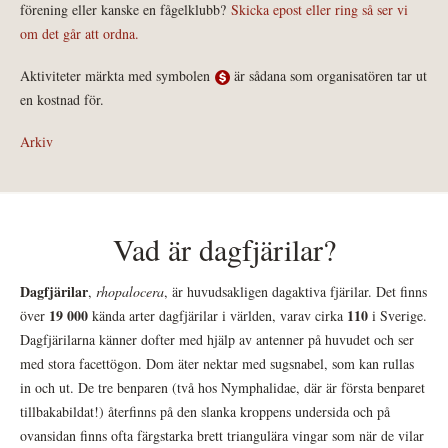
förening eller kanske en fågelklubb?
Skicka epost eller ring så ser vi
om det går att ordna.
Aktiviteter märkta med symbolen
är sådana som organisatören tar ut
en kostnad för.
Arkiv
Vad är dagfjärilar?
Dagfjärilar
,
rhopalocera
, är huvudsakligen dagaktiva fjärilar. Det finns
19 000
110
över
kända arter dagfjärilar i världen, varav cirka
i Sverige.
Dagfjärilarna känner dofter med hjälp av antenner på huvudet och ser
med stora facettögon. Dom äter nektar med sugsnabel, som kan rullas
in och ut. De tre benparen (två hos Nymphalidae, där är första benparet
tillbakabildat!) återfinns på den slanka kroppens undersida och på
ovansidan finns ofta färgstarka brett triangulära vingar som när de vilar