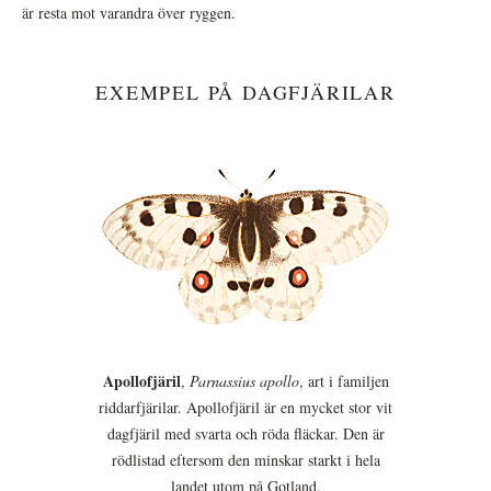
är resta mot varandra över ryggen.
EXEMPEL PÅ DAGFJÄRILAR
Apollofjäril
,
Parnassius apollo
, art i familjen
riddarfjärilar. Apollofjäril är en mycket stor vit
dagfjäril med svarta och röda fläckar. Den är
rödlistad eftersom den minskar starkt i hela
landet utom på Gotland.