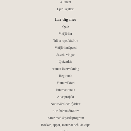
Allmänt
Fjärilsgalleri
Lär dig mer
Quiz
Vitfjärilar
Träna raps/kål/rov
VitfjärilarSpeed
Juvela vingar
Quizarkiv
Annan övervakning
Regionalt
Faunaväkteri
Internationellt
Atlasprojekt
Naturvård och fjärilar
EUs habitatdirektiv
Arter med åtgärdsprogram
Böcker, appar, material och länktips