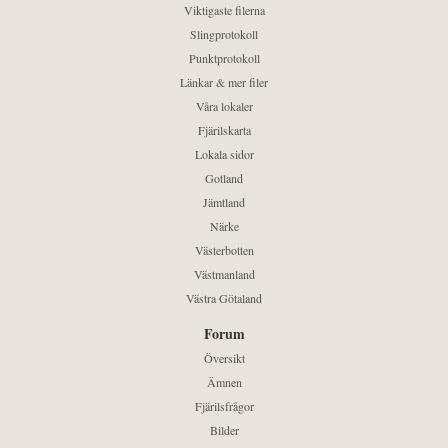
Viktigaste filerna
Slingprotokoll
Punktprotokoll
Länkar & mer filer
Våra lokaler
Fjärilskarta
Lokala sidor
Gotland
Jämtland
Närke
Västerbotten
Västmanland
Västra Götaland
Forum
Översikt
Ämnen
Fjärilsfrågor
Bilder