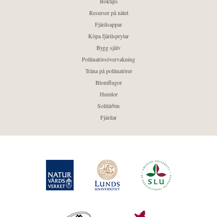
Boktips
Resurser på nätet
Fjärilsappar
Köpa fjärilsprylar
Bygg själv
Pollinatörsövervakning
Träna på pollinatörer
Blomflugor
Humlor
Solitärbin
Fjärilar