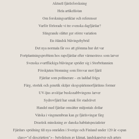
Aktuell fjärilsforskning
Hela artikellistan
Om forskningsartiklar och referenser
Varför förlorade vi tre svenska dagfjärilar?
Slingrande slåtter ger större variation
En öländsk blåvingehybrid
Det nya normala får oss att glömma hur det var
Fortplantningsproblem hos rapsfjärilar efter värmestress som larver
Svenska svartfläckiga blåvingar sprider sig i Storbritannien
Förskjuten blomning som försvar mot fjäril
Fjärilar som pollinerare – en laddad fråga
Färg, storlek och genetik skiljer skogspärlemorfjärilens former
UV-ljus avslöjar busksnabbvingens larver
Sydrovfjäril har smak för stadslivet
Handel med fjärilar omsätter miljontals dollar
Vätska i vingmembran kan ge fjärilsvingar färg
Drastisk minskning av danska habitatspecialister
Fjärilars spridning till nya områden i Sverige och Finland under 120 år <span
class="sf-description">– betydelsen av klimat, landskapstyp och arters