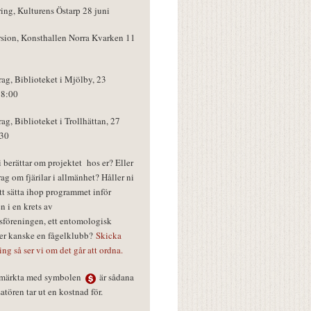
ring, Kulturens Östarp 28 juni
rsion, Konsthallen Norra Kvarken 11
rag, Biblioteket i Mjölby, 23
18:00
rag, Biblioteket i Trollhättan, 27
:30
vi berättar om projektet hos er? Eller
rag om fjärilar i allmänhet? Håller ni
tt sätta ihop programmet inför
n i en krets av
föreningen, ett entomologisk
ler kanske en fågelklubb?
Skicka
ring så ser vi om det går att ordna.
r märkta med symbolen
är sådana
tören tar ut en kostnad för.