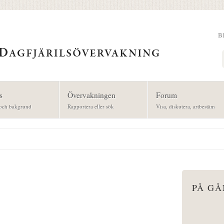
B
Sök
s
Övervakningen
Forum
och bakgrund
Rapportera eller sök
Visa, diskutera, artbestäm
PÅ G