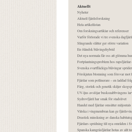
Aktuellt
Nyheter
Aktuell fjärilsforskning
Hela artikellistan
Om forskningsartiklar och referenser
Varför förlorade vi tre svenska dagfjäri
Slingrande slåtter ger större variation
En öländsk blåvingehybrid
Det nya normala får oss att glömma hur
Fortplantningsproblem hos rapsfjärilar 
Svenska svartfläckiga blåvingar sprider 
Förskjuten blomning som försvar mot fj
Fjärilar som pollinerare – en laddad frå
Färg, storlek och genetik skiljer skogs
UV-ljus avslöjar busksnabbvingens lar
Sydrovfjäril har smak för stadslivet
Handel med fjärilar omsätter miljontals 
Vätska i vingmembran kan ge fjärilsvin
Drastisk minskning av danska habitatsp
Fjärilars spridning till nya områden i
Spanska kamgräsfjärilar hotas av allt t