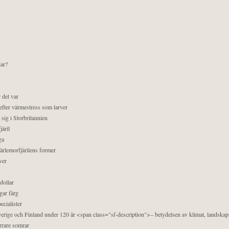
lar?
 det var
efter värmestress som larver
sig i Storbritannien
äril
ga
pärlemorfjärilens former
ver
dollar
gar färg
ecialister
 Sverige och Finland under 120 år <span class="sf-description">– betydelsen av klimat, landska
orrare somrar