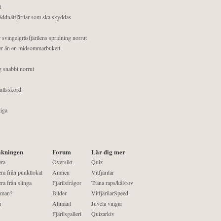
t
äddnätfjärilar som ska skyddas
 svingelgräsfjärilens spridning norrut
mer än en midsommarbukett
g snabbt norrut
ullsskörd
liga
kningen
Forum
Lär dig mer
era
Översikt
Quiz
ra från punktlokal
Ämnen
Vitfjärilar
ra från slinga
Fjärilsfrågor
Träna raps/kål/rov
 man?
Bilder
VitfjärilarSpeed
r
Allmänt
Juvela vingar
Fjärilsgalleri
Quizarkiv