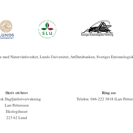
te med Naturvårdsverket, Lunds Universitet, ArtDatabanken, Sveriges Entomologis
Skriv ett brev
Ring oss
sk Dagfjärilsövervakning
Telefon: 046-222 3818 (Lars Petter
Lars Pettersson
Ekologihuset
223 62 Lund