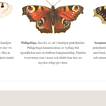
Påfågelöga
Sorgman
 i familjen
,
Inachis io
, art i familjen praktfjärilar.
t stor vit
Påfågelögat kännetecknas av tydliga blå
praktfjäri
r. Den är
ögonfläckar mot en rödbrun bakgrundsfärg. Fjärilen
med bred,
 hela landet
övervintrar som vuxen och därför kan den ses
och rutten
mycket tidigt på våren.