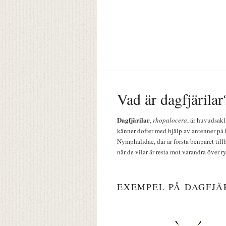
Vad är dagfjärilar
Dagfjärilar
,
rhopalocera
, är huvudsakl
känner dofter med hjälp av antenner på 
Nymphalidae, där är första benparet till
när de vilar är resta mot varandra över r
EXEMPEL PÅ DAGFJÄ