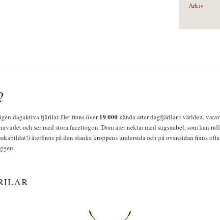
Arkiv
?
19 000
igen dagaktiva fjärilar. Det finns över
kända arter dagfjärilar i världen, vara
huvudet och ser med stora facettögon. Dom äter nektar med sugsnabel, som kan rulla
bakabildat!) återfinns på den slanka kroppens undersida och på ovansidan finns ofta 
yggen.
RILAR