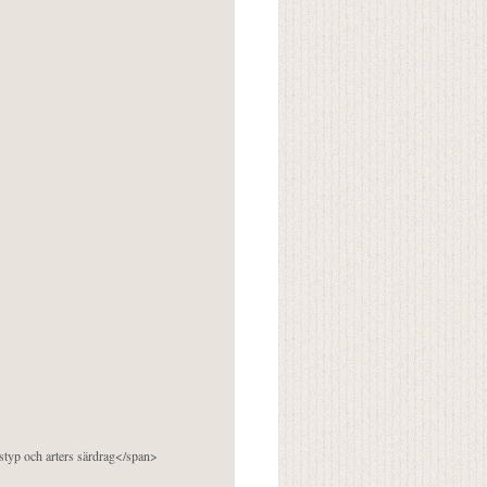
pstyp och arters särdrag</span>