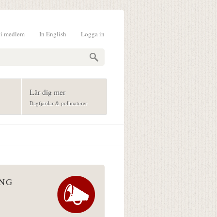
li medlem
In English
Logga in
formulär
Lär dig mer
Dagfjärilar & pollinatörer
ÅNG