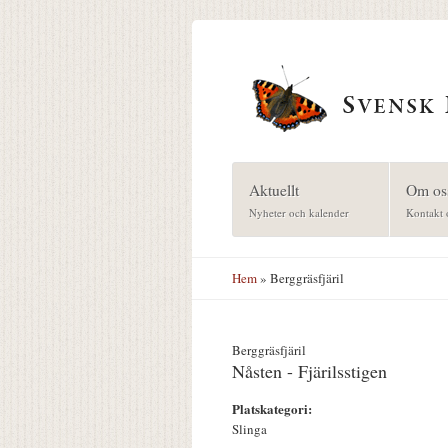
Hoppa till huvudinnehåll
Aktuellt
Om os
Nyheter och kalender
Kontakt 
Hem
» Berggräsfjäril
Berggräsfjäril
Nåsten - Fjärilsstigen
Platskategori:
Slinga