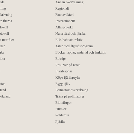
ide
Annan övervakning
ning
Regionalt
krivning
Faunaväkteri
e filerna
Internationellt
tokoll
Atlasprojekt
tokoll
Naturvård och fjärilar
 mer filer
EUs habitatdirektiv
aler
Arter med åtgärdsprogram
rta
Böcker, appar, material och länktips
idor
Boktips
Resurser på nätet
d
Fjärilsappar
Köpa fjärilsprylar
tten
Bygg själv
land
Pollinatörsövervakning
ötaland
Träna på pollinatörer
Blomflugor
Humlor
Solitärbin
Fjärilar