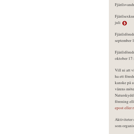
Fjärilsvand
Fjärilsexku
juli
Fjärilsföred
september 
Fjärilsföred
oktober 17
Vill ni att 
ha ett föred
kanske på a
vårens möte
Naturskydds
förening el
epost eller 
Aktivitete
som organisa