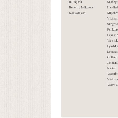
In English
Snabbgu
Butterfly Indicators
Handled
Kontakta oss
Miljöbes
Viktigast
Slingpro
Punktpro
Länkar &
Våra lok
Fjärilska
Lokala s
Gotland
Jämtlan
Närke
Västerbo
Västman
Västra G