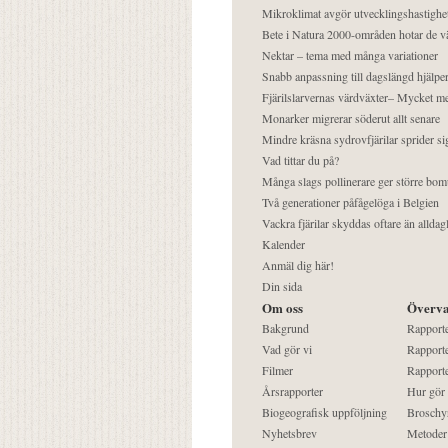
Mikroklimat avgör utvecklingshastighe
Bete i Natura 2000-områden hotar de v
Nektar – tema med många variationer
Snabb anpassning till dagslängd hjälper
Fjärilslarvernas värdväxter– Mycket 
Monarker migrerar söderut allt senare
Mindre kräsna sydrovfjärilar sprider si
Vad tittar du på?
Många slags pollinerare ger större bom
Två generationer påfågelöga i Belgien
Vackra fjärilar skyddas oftare än alldag
Kalender
Anmäl dig här!
Din sida
Om oss
Överva
Bakgrund
Rapport
Vad gör vi
Rapporte
Filmer
Rapporte
Årsrapporter
Hur gör
Biogeografisk uppföljning
Broschy
Nyhetsbrev
Metoder