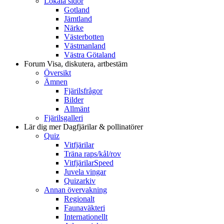
Lokala sidor
Gotland
Jämtland
Närke
Västerbotten
Västmanland
Västra Götaland
Forum
Visa, diskutera, artbestäm
Översikt
Ämnen
Fjärilsfrågor
Bilder
Allmänt
Fjärilsgalleri
Lär dig mer
Dagfjärilar & pollinatörer
Quiz
Vitfjärilar
Träna raps/kål/rov
VitfjärilarSpeed
Juvela vingar
Quizarkiv
Annan övervakning
Regionalt
Faunaväkteri
Internationellt