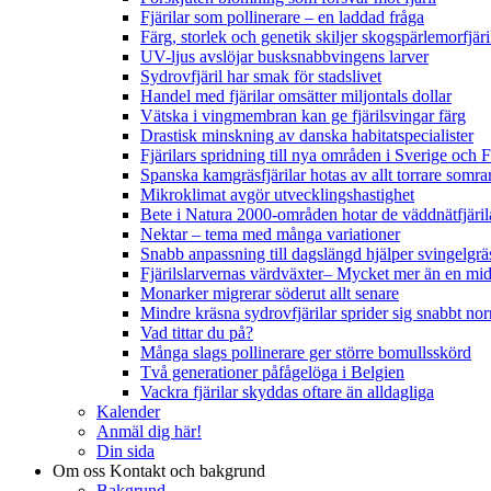
Fjärilar som pollinerare – en laddad fråga
Färg, storlek och genetik skiljer skogspärlemorfjär
UV-ljus avslöjar busksnabbvingens larver
Sydrovfjäril har smak för stadslivet
Handel med fjärilar omsätter miljontals dollar
Vätska i vingmembran kan ge fjärilsvingar färg
Drastisk minskning av danska habitatspecialister
Fjärilars spridning till nya områden i Sverige och
Spanska kamgräsfjärilar hotas av allt torrare somra
Mikroklimat avgör utvecklingshastighet
Bete i Natura 2000-områden hotar de väddnätfjäri
Nektar – tema med många variationer
Snabb anpassning till dagslängd hjälper svingelgräs
Fjärilslarvernas värdväxter– Mycket mer än en m
Monarker migrerar söderut allt senare
Mindre kräsna sydrovfjärilar sprider sig snabbt nor
Vad tittar du på?
Många slags pollinerare ger större bomullsskörd
Två generationer påfågelöga i Belgien
Vackra fjärilar skyddas oftare än alldagliga
Kalender
Anmäl dig här!
Din sida
Om oss
Kontakt och bakgrund
Bakgrund