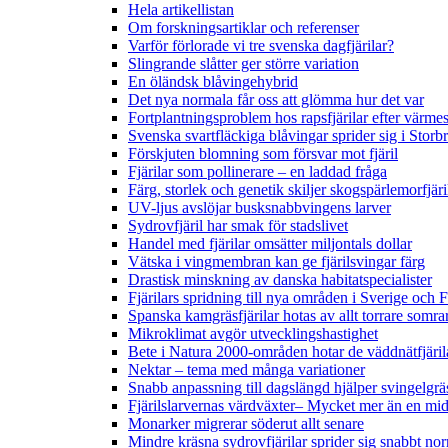
Hela artikellistan
Om forskningsartiklar och referenser
Varför förlorade vi tre svenska dagfjärilar?
Slingrande slåtter ger större variation
En öländsk blåvingehybrid
Det nya normala får oss att glömma hur det var
Fortplantningsproblem hos rapsfjärilar efter värmes
Svenska svartfläckiga blåvingar sprider sig i Storb
Förskjuten blomning som försvar mot fjäril
Fjärilar som pollinerare – en laddad fråga
Färg, storlek och genetik skiljer skogspärlemorfjär
UV-ljus avslöjar busksnabbvingens larver
Sydrovfjäril har smak för stadslivet
Handel med fjärilar omsätter miljontals dollar
Vätska i vingmembran kan ge fjärilsvingar färg
Drastisk minskning av danska habitatspecialister
Fjärilars spridning till nya områden i Sverige och
Spanska kamgräsfjärilar hotas av allt torrare somra
Mikroklimat avgör utvecklingshastighet
Bete i Natura 2000-områden hotar de väddnätfjäri
Nektar – tema med många variationer
Snabb anpassning till dagslängd hjälper svingelgräs
Fjärilslarvernas värdväxter– Mycket mer än en m
Monarker migrerar söderut allt senare
Mindre kräsna sydrovfjärilar sprider sig snabbt nor