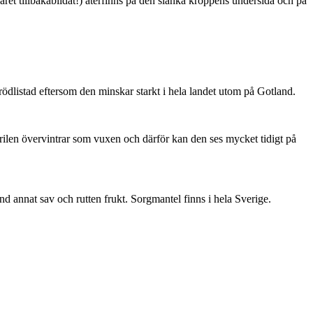
ret tillbakabildat!) återfinns på den slanka kroppens undersida och på
är rödlistad eftersom den minskar starkt i hela landet utom på Gotland.
ärilen övervintrar som vuxen och därför kan den ses mycket tidigt på
nd annat sav och rutten frukt. Sorgmantel finns i hela Sverige.