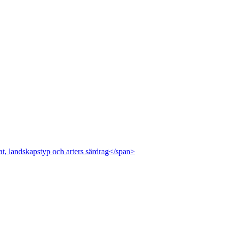
at, landskapstyp och arters särdrag</span>