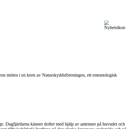
vårens möten i en krets av Naturskyddsföreningen, ett entomologisk
ge. Dagfjärilarna känner dofter med hjälp av antenner på huvudet och