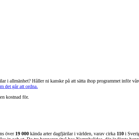
järilar i allmänhet? Håller ni kanske på att sätta ihop programmet inför 
om det går att ordna.
en kostnad för.
nns över
19 000
kända arter dagfjärilar i världen, varav cirka
110
i Sveri