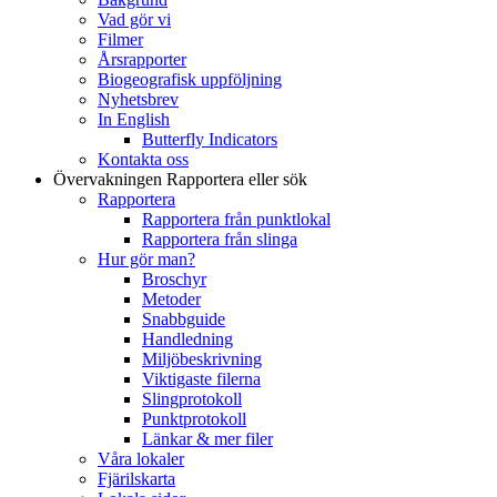
Vad gör vi
Filmer
Årsrapporter
Biogeografisk uppföljning
Nyhetsbrev
In English
Butterfly Indicators
Kontakta oss
Övervakningen
Rapportera eller sök
Rapportera
Rapportera från punktlokal
Rapportera från slinga
Hur gör man?
Broschyr
Metoder
Snabbguide
Handledning
Miljöbeskrivning
Viktigaste filerna
Slingprotokoll
Punktprotokoll
Länkar & mer filer
Våra lokaler
Fjärilskarta