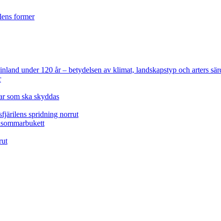
ilens former
 Finland under 120 år
– betydelsen av klimat, landskapstyp och arters sär
r
lar som ska skyddas
fjärilens spridning norrut
idsommarbukett
rut