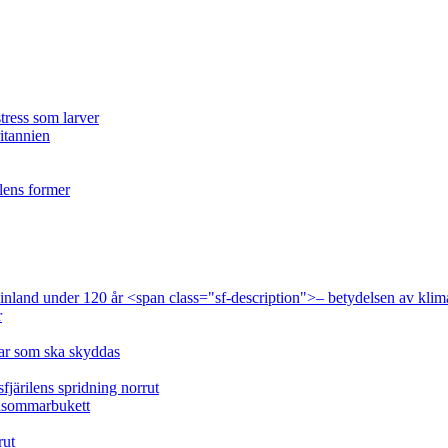
tress som larver
ritannien
ilens former
 Finland under 120 år <span class="sf-description">– betydelsen av klim
r
lar som ska skyddas
fjärilens spridning norrut
idsommarbukett
rut