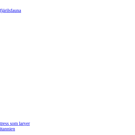
tress som larver
ritannien