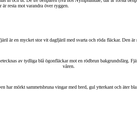
as in och ut. De tre benparen (två hos Nymphalidae, där är första benpa
ar är resta mot varandra över ryggen.
lofjäril är en mycket stor vit dagfjäril med svarta och röda fläckar. Den 
kännetecknas av tydliga blå ögonfläckar mot en rödbrun bakgrundsfärg. Fj
våren.
r. Den har mörkt sammetsbruna vingar med bred, gul ytterkant och äter bla