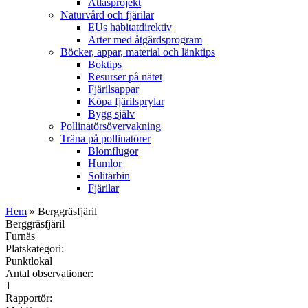
Atlasprojekt
Naturvård och fjärilar
EUs habitatdirektiv
Arter med åtgärdsprogram
Böcker, appar, material och länktips
Boktips
Resurser på nätet
Fjärilsappar
Köpa fjärilsprylar
Bygg själv
Pollinatörsövervakning
Träna på pollinatörer
Blomflugor
Humlor
Solitärbin
Fjärilar
Hem
» Berggräsfjäril
Berggräsfjäril
Furnäs
Platskategori:
Punktlokal
Antal observationer:
1
Rapportör: