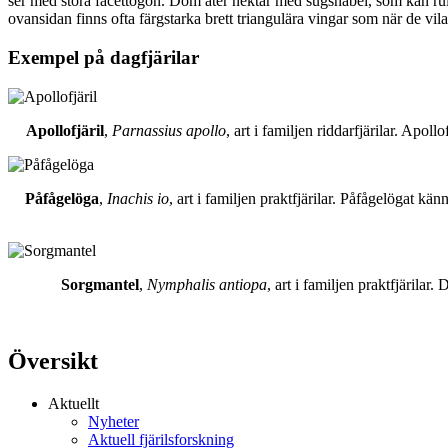
ser med stora facettögon. Dom äter nektar med sugsnabel, som kan rull
ovansidan finns ofta färgstarka brett triangulära vingar som när de vil
Exempel på dagfjärilar
Apollofjäril
,
Parnassius apollo
, art i familjen riddarfjärilar. Apol
Påfågelöga
,
Inachis io
, art i familjen praktfjärilar. Påfågelögat 
Sorgmantel
,
Nymphalis antiopa
, art i familjen praktfjärila
Översikt
Aktuellt
Nyheter
Aktuell fjärilsforskning