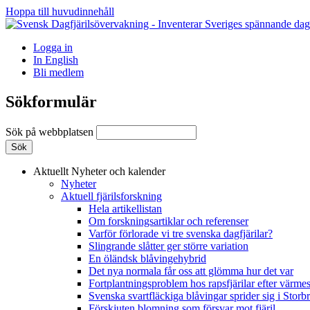
Hoppa till huvudinnehåll
Logga in
In English
Bli medlem
Sökformulär
Sök på webbplatsen
Aktuellt
Nyheter och kalender
Nyheter
Aktuell fjärilsforskning
Hela artikellistan
Om forskningsartiklar och referenser
Varför förlorade vi tre svenska dagfjärilar?
Slingrande slåtter ger större variation
En öländsk blåvingehybrid
Det nya normala får oss att glömma hur det var
Fortplantningsproblem hos rapsfjärilar efter värmes
Svenska svartfläckiga blåvingar sprider sig i Storb
Förskjuten blomning som försvar mot fjäril