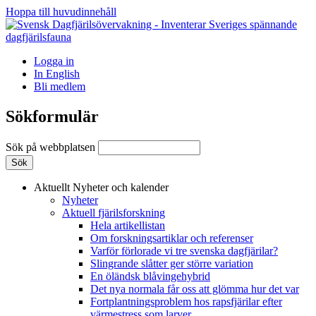
Hoppa till huvudinnehåll
Logga in
In English
Bli medlem
Sökformulär
Sök på webbplatsen
Aktuellt
Nyheter och kalender
Nyheter
Aktuell fjärilsforskning
Hela artikellistan
Om forskningsartiklar och referenser
Varför förlorade vi tre svenska dagfjärilar?
Slingrande slåtter ger större variation
En öländsk blåvingehybrid
Det nya normala får oss att glömma hur det var
Fortplantningsproblem hos rapsfjärilar efter
värmestress som larver