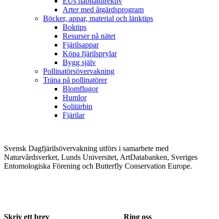
EUs habitatdirektiv
Arter med åtgärdsprogram
Böcker, appar, material och länktips
Boktips
Resurser på nätet
Fjärilsappar
Köpa fjärilsprylar
Bygg själv
Pollinatörsövervakning
Träna på pollinatörer
Blomflugor
Humlor
Solitärbin
Fjärilar
Svensk Dagfjärilsövervakning utförs i samarbete med
Naturvårdsverket, Lunds Universitet, ArtDatabanken, Sveriges
Entomologiska Förening och Butterfly Conservation Europe.
Skriv ett brev
Ring oss