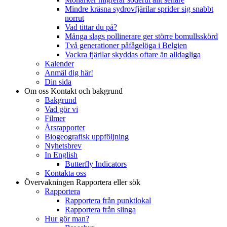
Mindre kräsna sydrovfjärilar sprider sig snabbt
norrut
Vad tittar du på?
Många slags pollinerare ger större bomullsskörd
Två generationer påfågelöga i Belgien
Vackra fjärilar skyddas oftare än alldagliga
Kalender
Anmäl dig här!
Din sida
Om oss
Kontakt och bakgrund
Bakgrund
Vad gör vi
Filmer
Årsrapporter
Biogeografisk uppföljning
Nyhetsbrev
In English
Butterfly Indicators
Kontakta oss
Övervakningen
Rapportera eller sök
Rapportera
Rapportera från punktlokal
Rapportera från slinga
Hur gör man?