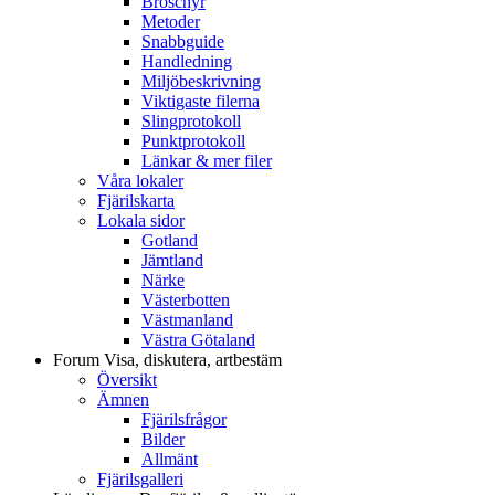
Broschyr
Metoder
Snabbguide
Handledning
Miljöbeskrivning
Viktigaste filerna
Slingprotokoll
Punktprotokoll
Länkar & mer filer
Våra lokaler
Fjärilskarta
Lokala sidor
Gotland
Jämtland
Närke
Västerbotten
Västmanland
Västra Götaland
Forum
Visa, diskutera, artbestäm
Översikt
Ämnen
Fjärilsfrågor
Bilder
Allmänt
Fjärilsgalleri