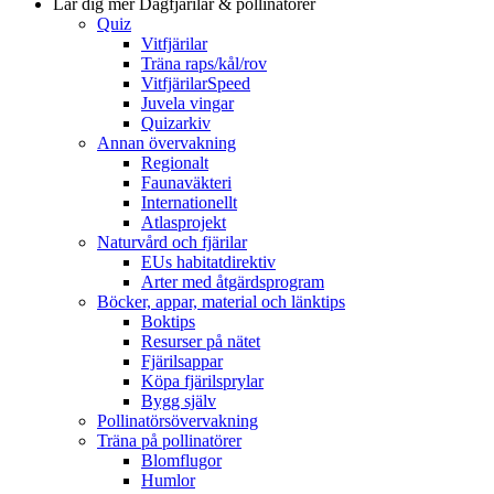
Lär dig mer
Dagfjärilar & pollinatörer
Quiz
Vitfjärilar
Träna raps/kål/rov
VitfjärilarSpeed
Juvela vingar
Quizarkiv
Annan övervakning
Regionalt
Faunaväkteri
Internationellt
Atlasprojekt
Naturvård och fjärilar
EUs habitatdirektiv
Arter med åtgärdsprogram
Böcker, appar, material och länktips
Boktips
Resurser på nätet
Fjärilsappar
Köpa fjärilsprylar
Bygg själv
Pollinatörsövervakning
Träna på pollinatörer
Blomflugor
Humlor