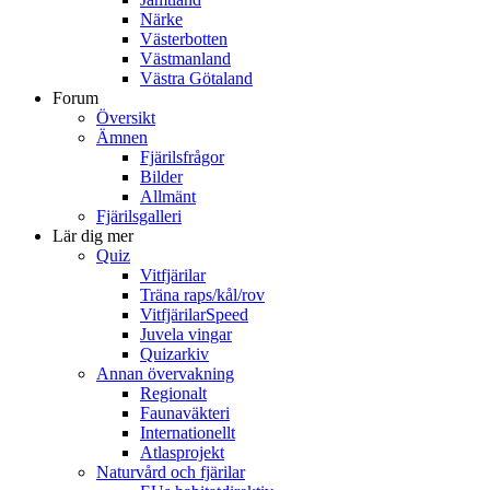
Närke
Västerbotten
Västmanland
Västra Götaland
Forum
Översikt
Ämnen
Fjärilsfrågor
Bilder
Allmänt
Fjärilsgalleri
Lär dig mer
Quiz
Vitfjärilar
Träna raps/kål/rov
VitfjärilarSpeed
Juvela vingar
Quizarkiv
Annan övervakning
Regionalt
Faunaväkteri
Internationellt
Atlasprojekt
Naturvård och fjärilar