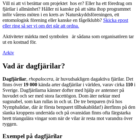
Vill ni att vi berättar om projektet hos er? Eller ha ett föredrag om
fjärilar i allmänhet? Håller ni kanske på att sätta ihop programmet
inför vårens möten i en krets av Naturskyddsföreningen, ett
entomologisk förening eller kanske en fågelklubb?
Skicka epost
eller ring så ser vi om det går att ordna.
Aktiviteter märkta med symbolen
är sådana som organisatören tar
ut en kostnad för.
Arkiv
Vad är dagfjärilar?
Dagfjärilar
,
rhopalocera
, är huvudsakligen dagaktiva fjärilar. Det
finns över
19 000
kända arter dagfjärilar i världen, varav cirka
110
i
Sverige. Dagfjärilarna känner dofter med hjälp av antenner på
huvudet och ser med stora facettögon. Dom äter nektar med
sugsnabel, som kan rullas in och ut. De tre benparen (två hos
Nymphalidae, där är första benparet tillbakabildat!) återfinns på den
slanka kroppens undersida och på ovansidan finns ofta färgstarka
brett triangulära vingar som när de vilar är resta mot varandra över
ryggen.
Exempel på dagfjärilar