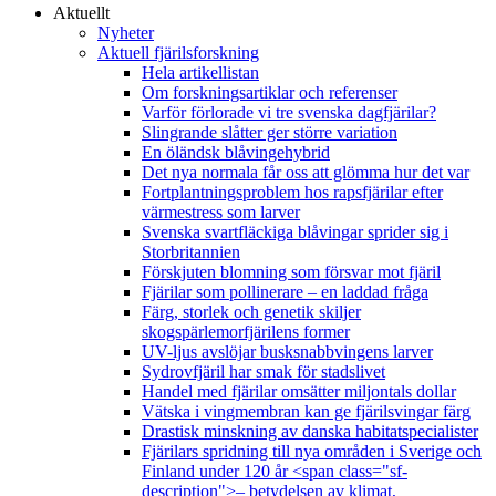
Aktuellt
Nyheter
Aktuell fjärilsforskning
Hela artikellistan
Om forskningsartiklar och referenser
Varför förlorade vi tre svenska dagfjärilar?
Slingrande slåtter ger större variation
En öländsk blåvingehybrid
Det nya normala får oss att glömma hur det var
Fortplantningsproblem hos rapsfjärilar efter
värmestress som larver
Svenska svartfläckiga blåvingar sprider sig i
Storbritannien
Förskjuten blomning som försvar mot fjäril
Fjärilar som pollinerare – en laddad fråga
Färg, storlek och genetik skiljer
skogspärlemorfjärilens former
UV-ljus avslöjar busksnabbvingens larver
Sydrovfjäril har smak för stadslivet
Handel med fjärilar omsätter miljontals dollar
Vätska i vingmembran kan ge fjärilsvingar färg
Drastisk minskning av danska habitatspecialister
Fjärilars spridning till nya områden i Sverige och
Finland under 120 år <span class="sf-
description">– betydelsen av klimat,