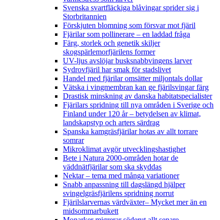
Svenska svartfläckiga blåvingar sprider sig i
Storbritannien
Förskjuten blomning som försvar mot fjäril
Fjärilar som pollinerare – en laddad fråga
Färg, storlek och genetik skiljer
skogspärlemorfjärilens former
UV-ljus avslöjar busksnabbvingens larver
Sydrovfjäril har smak för stadslivet
Handel med fjärilar omsätter miljontals dollar
Vätska i vingmembran kan ge fjärilsvingar färg
Drastisk minskning av danska habitatspecialister
Fjärilars spridning till nya områden i Sverige och
Finland under 120 år
– betydelsen av klimat,
landskapstyp och arters särdrag
Spanska kamgräsfjärilar hotas av allt torrare
somrar
Mikroklimat avgör utvecklingshastighet
Bete i Natura 2000-områden hotar de
väddnätfjärilar som ska skyddas
Nektar – tema med många variationer
Snabb anpassning till dagslängd hjälper
svingelgräsfjärilens spridning norrut
Fjärilslarvernas värdväxter– Mycket mer än en
midsommarbukett
Monarker migrerar söderut allt senare