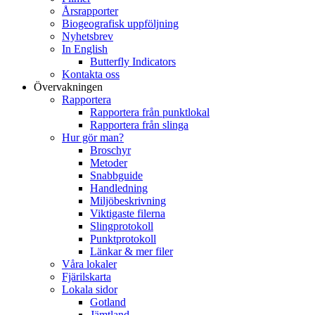
Årsrapporter
Biogeografisk uppföljning
Nyhetsbrev
In English
Butterfly Indicators
Kontakta oss
Övervakningen
Rapportera
Rapportera från punktlokal
Rapportera från slinga
Hur gör man?
Broschyr
Metoder
Snabbguide
Handledning
Miljöbeskrivning
Viktigaste filerna
Slingprotokoll
Punktprotokoll
Länkar & mer filer
Våra lokaler
Fjärilskarta
Lokala sidor
Gotland
Jämtland