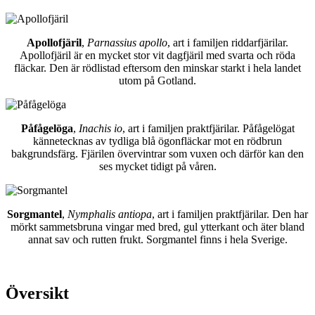
Apollofjäril
,
Parnassius apollo
, art i familjen riddarfjärilar.
Apollofjäril är en mycket stor vit dagfjäril med svarta och röda
fläckar. Den är rödlistad eftersom den minskar starkt i hela landet
utom på Gotland.
Påfågelöga
,
Inachis io
, art i familjen praktfjärilar. Påfågelögat
kännetecknas av tydliga blå ögonfläckar mot en rödbrun
bakgrundsfärg. Fjärilen övervintrar som vuxen och därför kan den
ses mycket tidigt på våren.
Sorgmantel
,
Nymphalis antiopa
, art i familjen praktfjärilar. Den har
mörkt sammetsbruna vingar med bred, gul ytterkant och äter bland
annat sav och rutten frukt. Sorgmantel finns i hela Sverige.
Översikt