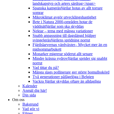
landskapstyp och arters särdrag</span>
Spanska kamgräsfjärilar hotas av allt torrare
somrar
Mikroklimat avgör utvecklingshastighet
Bete i Natura 2000-områden hotar de
väddnätfjärilar som ska skyddas
Nektar – tema med många variationer
Snabb anpassning till dagslängd hjälper
svingelgräsfjärilens spridning norrut
Fjärilslarvernas värdväxter– Mycket mer än en
midsommarbukett
Monarker migrerar söderut allt senare
Mindre kräsna sydrovfjärilar sprider sig snabbt
norrut
Vad tittar du på?
Många slags pollinerare ger större bomullsskörd
Två generationer påfågelöga i Belgien
Vackra fjärilar skyddas oftare än alldagliga
Kalender
Anmäl dig här!
Din sida
Om oss
Bakgrund
Vad gör vi
Filmer