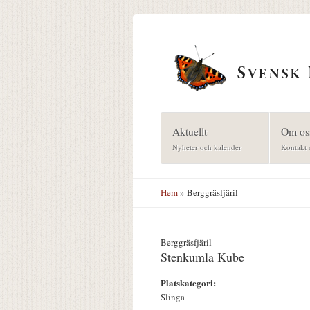
Hoppa till huvudinnehåll
Aktuellt
Om os
Nyheter och kalender
Kontakt 
Hem
» Berggräsfjäril
Berggräsfjäril
Stenkumla Kube
Platskategori:
Slinga