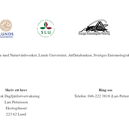
te med Naturvårdsverket, Lunds Universitet, ArtDatabanken, Sveriges Entomologis
Skriv ett brev
Ring oss
sk Dagfjärilsövervakning
Telefon: 046-222 3818 (Lars Petter
Lars Pettersson
Ekologihuset
223 62 Lund