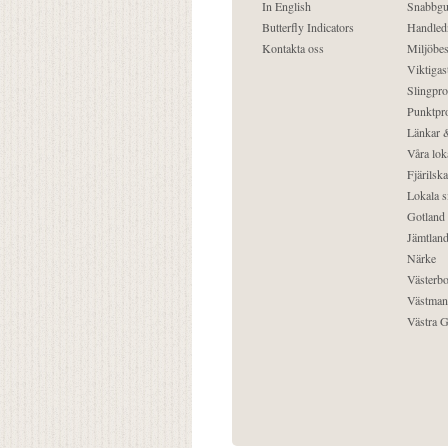
In English
Snabbgu
Butterfly Indicators
Handled
Kontakta oss
Miljöbes
Viktigast
Slingpro
Punktpro
Länkar &
Våra lok
Fjärilska
Lokala s
Gotland
Jämtlan
Närke
Västerbo
Västman
Västra G