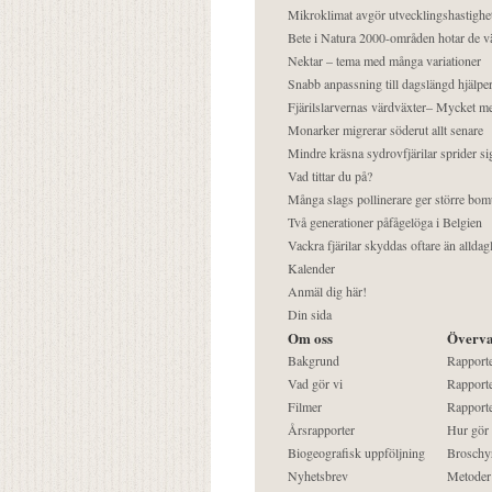
Mikroklimat avgör utvecklingshastighe
Bete i Natura 2000-områden hotar de v
Nektar – tema med många variationer
Snabb anpassning till dagslängd hjälper
Fjärilslarvernas värdväxter– Mycket 
Monarker migrerar söderut allt senare
Mindre kräsna sydrovfjärilar sprider si
Vad tittar du på?
Många slags pollinerare ger större bom
Två generationer påfågelöga i Belgien
Vackra fjärilar skyddas oftare än alldag
Kalender
Anmäl dig här!
Din sida
Om oss
Överva
Bakgrund
Rapport
Vad gör vi
Rapporte
Filmer
Rapporte
Årsrapporter
Hur gör
Biogeografisk uppföljning
Broschy
Nyhetsbrev
Metoder