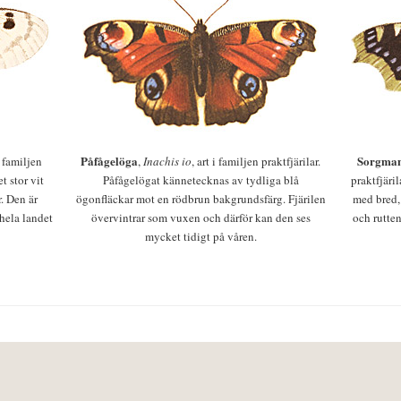
Påfågelöga
Sorgman
 i familjen
,
Inachis io
, art i familjen praktfjärilar.
t stor vit
Påfågelögat kännetecknas av tydliga blå
praktfjäri
r. Den är
ögonfläckar mot en rödbrun bakgrundsfärg. Fjärilen
med bred,
 hela landet
övervintrar som vuxen och därför kan den ses
och rutten
mycket tidigt på våren.