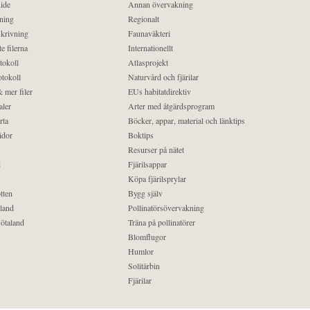
ide
Annan övervakning
ning
Regionalt
krivning
Faunaväkteri
e filerna
Internationellt
tokoll
Atlasprojekt
tokoll
Naturvård och fjärilar
 mer filer
EUs habitatdirektiv
aler
Arter med åtgärdsprogram
rta
Böcker, appar, material och länktips
idor
Boktips
Resurser på nätet
d
Fjärilsappar
Köpa fjärilsprylar
tten
Bygg själv
land
Pollinatörsövervakning
ötaland
Träna på pollinatörer
Blomflugor
Humlor
Solitärbin
Fjärilar