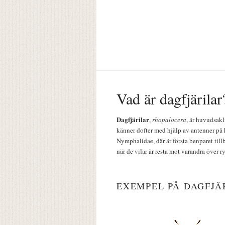
Vad är dagfjärilar
Dagfjärilar
,
rhopalocera
, är huvudsakl
känner dofter med hjälp av antenner på 
Nymphalidae, där är första benparet till
när de vilar är resta mot varandra över r
EXEMPEL PÅ DAGFJÄ