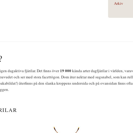
Arkiv
?
19 000
igen dagaktiva fjärilar. Det finns över
kända arter dagfjärilar i världen, vara
huvudet och ser med stora facettögon. Dom äter nektar med sugsnabel, som kan rulla
bakabildat!) återfinns på den slanka kroppens undersida och på ovansidan finns ofta 
yggen.
RILAR