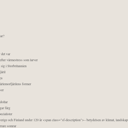
lar?
 det var
efter värmestress som larver
sig i Storbritannien
äril
ga
pärlemorfjärilens former
ver
dollar
gar färg
ecialister
 Sverige och Finland under 120 år <span class="sf-description">– betydelsen av klimat, landska
orrare somrar