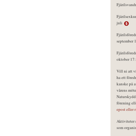
Fjärilsvand
Fjärilsexku
juli
Fjärilsföred
september 
Fjärilsföred
oktober 17
Vill ni att 
ha ett föred
kanske på a
vårens möte
Naturskydds
förening el
epost eller 
Aktivitete
som organisa