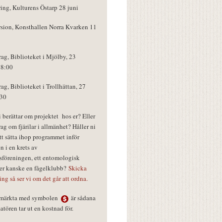
ring, Kulturens Östarp 28 juni
rsion, Konsthallen Norra Kvarken 11
rag, Biblioteket i Mjölby, 23
18:00
rag, Biblioteket i Trollhättan, 27
:30
vi berättar om projektet hos er? Eller
rag om fjärilar i allmänhet? Håller ni
tt sätta ihop programmet inför
n i en krets av
föreningen, ett entomologisk
ler kanske en fågelklubb?
Skicka
ring så ser vi om det går att ordna.
r märkta med symbolen
är sådana
tören tar ut en kostnad för.