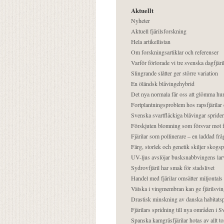
Aktuellt
Nyheter
Aktuell fjärilsforskning
Hela artikellistan
Om forskningsartiklar och referenser
Varför förlorade vi tre svenska dagfjäri
Slingrande slåtter ger större variation
En öländsk blåvingehybrid
Det nya normala får oss att glömma hur
Fortplantningsproblem hos rapsfjärilar 
Svenska svartfläckiga blåvingar sprider 
Förskjuten blomning som försvar mot fj
Fjärilar som pollinerare – en laddad frå
Färg, storlek och genetik skiljer skogs
UV-ljus avslöjar busksnabbvingens lar
Sydrovfjäril har smak för stadslivet
Handel med fjärilar omsätter miljontals 
Vätska i vingmembran kan ge fjärilsvin
Drastisk minskning av danska habitatsp
Fjärilars spridning till nya områden i
Spanska kamgräsfjärilar hotas av allt t