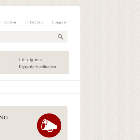
li medlem
In English
Logga in
formulär
Lär dig mer
Dagfjärilar & pollinatörer
ÅNG