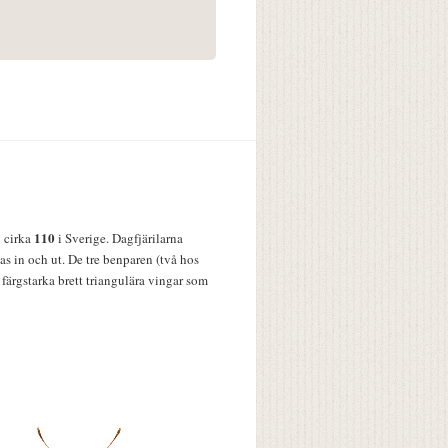
110
v cirka
i Sverige. Dagfjärilarna
s in och ut. De tre benparen (två hos
färgstarka brett triangulära vingar som