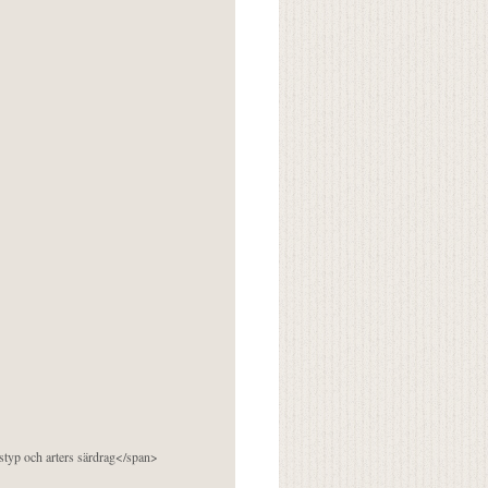
pstyp och arters särdrag</span>