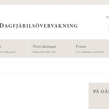
B
Sök
s
Övervakningen
Forum
och bakgrund
Rapportera eller sök
Visa, diskutera, artbestäm
PÅ G