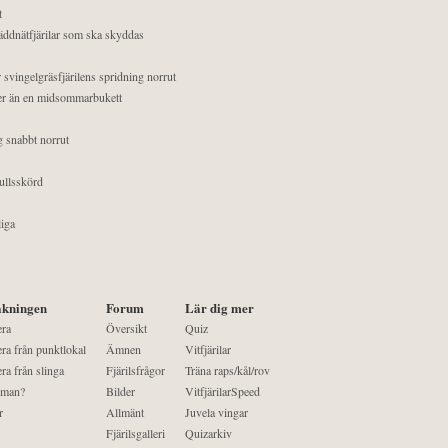
t
äddnätfjärilar som ska skyddas
 svingelgräsfjärilens spridning norrut
mer än en midsommarbukett
g snabbt norrut
ullsskörd
liga
kningen
Forum
Lär dig mer
era
Översikt
Quiz
ra från punktlokal
Ämnen
Vitfjärilar
ra från slinga
Fjärilsfrågor
Träna raps/kål/rov
 man?
Bilder
VitfjärilarSpeed
r
Allmänt
Juvela vingar
Fjärilsgalleri
Quizarkiv