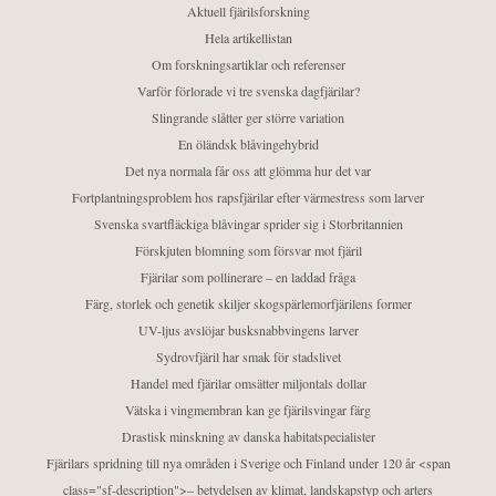
Aktuell fjärilsforskning
Hela artikellistan
Om forskningsartiklar och referenser
Varför förlorade vi tre svenska dagfjärilar?
Slingrande slåtter ger större variation
En öländsk blåvingehybrid
Det nya normala får oss att glömma hur det var
Fortplantningsproblem hos rapsfjärilar efter värmestress som larver
Svenska svartfläckiga blåvingar sprider sig i Storbritannien
Förskjuten blomning som försvar mot fjäril
Fjärilar som pollinerare – en laddad fråga
Färg, storlek och genetik skiljer skogspärlemorfjärilens former
UV-ljus avslöjar busksnabbvingens larver
Sydrovfjäril har smak för stadslivet
Handel med fjärilar omsätter miljontals dollar
Vätska i vingmembran kan ge fjärilsvingar färg
Drastisk minskning av danska habitatspecialister
Fjärilars spridning till nya områden i Sverige och Finland under 120 år <span
class="sf-description">– betydelsen av klimat, landskapstyp och arters