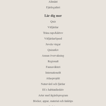
Allmänt
Fjärilsgalleri
Lär dig mer
Quiz
Vitfjärilar
Träna raps/kål/rov
VitfjärilarSpeed
Juvela vingar
Quizarkiv
Annan övervakning
Regionalt
Faunaväkteri
Internationellt
Atlasprojekt
Naturvård och fjärilar
EUs habitatdirektiv
Arter med åtgärdsprogram
Böcker, appar, material och länktips