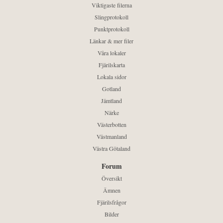
Viktigaste filerna
Slingprotokoll
Punktprotokoll
Länkar & mer filer
Våra lokaler
Fjärilskarta
Lokala sidor
Gotland
Jämtland
Närke
Västerbotten
Västmanland
Västra Götaland
Forum
Översikt
Ämnen
Fjärilsfrågor
Bilder