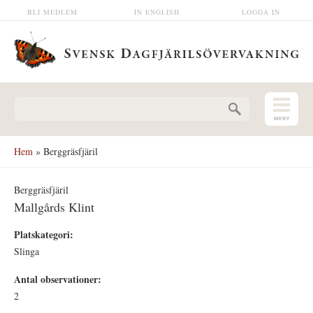
Hoppa till huvudinnehåll
BLI MEDLEM
IN ENGLISH
LOGGA IN
Sökformulär
Hem
» Berggräsfjäril
Berggräsfjäril
Mallgårds Klint
Platskategori:
Slinga
Antal observationer:
2