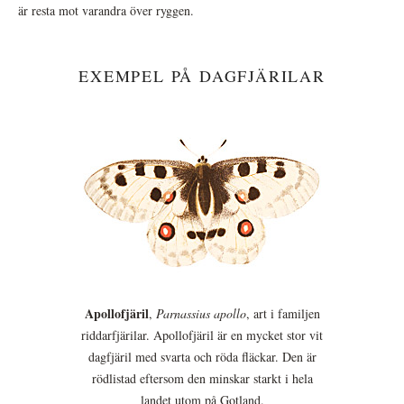
är resta mot varandra över ryggen.
EXEMPEL PÅ DAGFJÄRILAR
Apollofjäril
,
Parnassius apollo
, art i familjen
riddarfjärilar. Apollofjäril är en mycket stor vit
dagfjäril med svarta och röda fläckar. Den är
rödlistad eftersom den minskar starkt i hela
landet utom på Gotland.