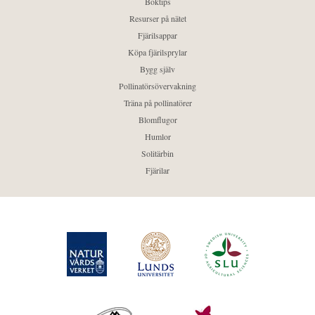
Boktips
Resurser på nätet
Fjärilsappar
Köpa fjärilsprylar
Bygg själv
Pollinatörsövervakning
Träna på pollinatörer
Blomflugor
Humlor
Solitärbin
Fjärilar