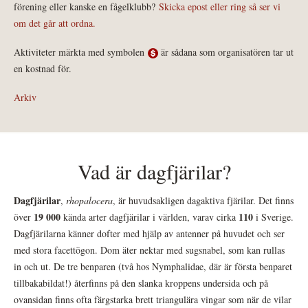
förening eller kanske en fågelklubb?
Skicka epost eller ring så ser vi
om det går att ordna.
Aktiviteter märkta med symbolen
är sådana som organisatören tar ut
en kostnad för.
Arkiv
Vad är dagfjärilar?
Dagfjärilar
,
rhopalocera
, är huvudsakligen dagaktiva fjärilar. Det finns
19 000
110
över
kända arter dagfjärilar i världen, varav cirka
i Sverige.
Dagfjärilarna känner dofter med hjälp av antenner på huvudet och ser
med stora facettögon. Dom äter nektar med sugsnabel, som kan rullas
in och ut. De tre benparen (två hos Nymphalidae, där är första benparet
tillbakabildat!) återfinns på den slanka kroppens undersida och på
ovansidan finns ofta färgstarka brett triangulära vingar som när de vilar