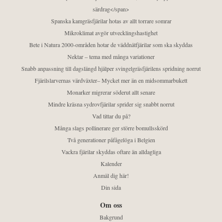
särdrag</span>
Spanska kamgräsfjärilar hotas av allt torrare somrar
Mikroklimat avgör utvecklingshastighet
Bete i Natura 2000-områden hotar de väddnätfjärilar som ska skyddas
Nektar – tema med många variationer
Snabb anpassning till dagslängd hjälper svingelgräsfjärilens spridning norrut
Fjärilslarvernas värdväxter– Mycket mer än en midsommarbukett
Monarker migrerar söderut allt senare
Mindre kräsna sydrovfjärilar sprider sig snabbt norrut
Vad tittar du på?
Många slags pollinerare ger större bomullsskörd
Två generationer påfågelöga i Belgien
Vackra fjärilar skyddas oftare än alldagliga
Kalender
Anmäl dig här!
Din sida
Om oss
Bakgrund