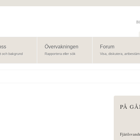
B
Sök
oss
Övervakningen
Forum
t och bakgrund
Rapportera eller sök
Visa, diskutera, artbestäm
PÅ G
Fjärilsvand