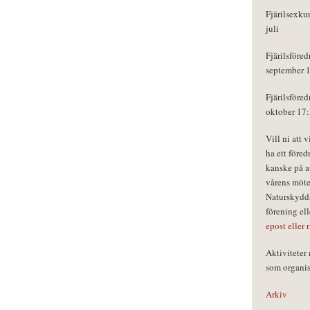
Fjärilsexku
juli
Fjärilsföred
september 
Fjärilsföred
oktober 17
Vill ni att 
ha ett föred
kanske på a
vårens möte
Naturskydds
förening el
epost eller 
Aktivitete
som organisa
Arkiv