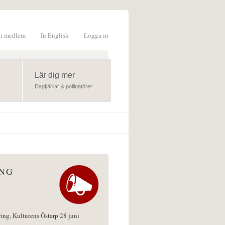
li medlem
In English
Logga in
formulär
Lär dig mer
Dagfjärilar & pollinatörer
ÅNG
ring, Kulturens Östarp 28 juni