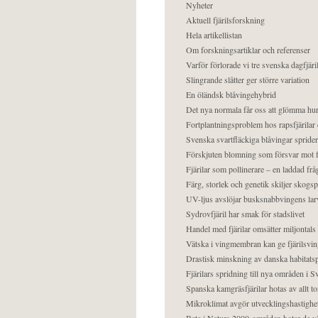
Nyheter
Aktuell fjärilsforskning
Hela artikellistan
Om forskningsartiklar och referenser
Varför förlorade vi tre svenska dagfjäri
Slingrande slåtter ger större variation
En öländsk blåvingehybrid
Det nya normala får oss att glömma hur
Fortplantningsproblem hos rapsfjärilar 
Svenska svartfläckiga blåvingar sprider 
Förskjuten blomning som försvar mot fj
Fjärilar som pollinerare – en laddad frå
Färg, storlek och genetik skiljer skogs
UV-ljus avslöjar busksnabbvingens lar
Sydrovfjäril har smak för stadslivet
Handel med fjärilar omsätter miljontals 
Vätska i vingmembran kan ge fjärilsvin
Drastisk minskning av danska habitatsp
Fjärilars spridning till nya områden i
Spanska kamgräsfjärilar hotas av allt t
Mikroklimat avgör utvecklingshastighe
Bete i Natura 2000-områden hotar de v