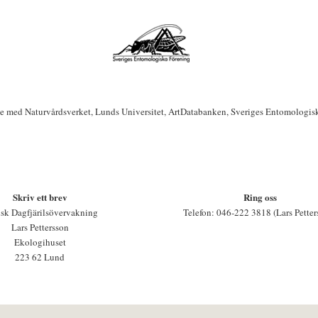
te med Naturvårdsverket, Lunds Universitet, ArtDatabanken, Sveriges Entomologis
Skriv ett brev
Ring oss
sk Dagfjärilsövervakning
Telefon: 046-222 3818 (Lars Petter
Lars Pettersson
Ekologihuset
223 62 Lund