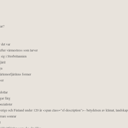
lar?
 det var
efter värmestress som larver
sig i Storbritannien
äril
ga
pärlemorfjärilens former
ver
dollar
gar färg
ecialister
 Sverige och Finland under 120 år <span class="sf-description">– betydelsen av klimat, landska
orrare somrar
t
äddnätfjärilar som ska skyddas