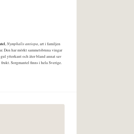
tel
,
Nymphalis antiopa
, art i familjen
lar. Den har mörkt sammetsbruna vingar
 gul ytterkant och äter bland annat sav
 frukt. Sorgmantel finns i hela Sverige.