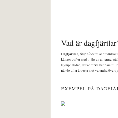
Vad är dagfjärilar
Dagfjärilar
,
rhopalocera
, är huvudsakl
känner dofter med hjälp av antenner på 
Nymphalidae, där är första benparet till
när de vilar är resta mot varandra över r
EXEMPEL PÅ DAGFJÄ