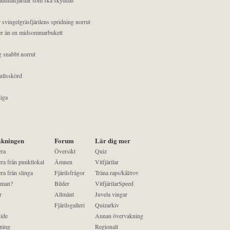
 svingelgräsfjärilens spridning norrut
mer än en midsommarbukett
g snabbt norrut
ullsskörd
liga
kningen
Forum
Lär dig mer
era
Översikt
Quiz
ra från punktlokal
Ämnen
Vitfjärilar
ra från slinga
Fjärilsfrågor
Träna raps/kål/rov
 man?
Bilder
VitfjärilarSpeed
r
Allmänt
Juvela vingar
Fjärilsgalleri
Quizarkiv
ide
Annan övervakning
ning
Regionalt