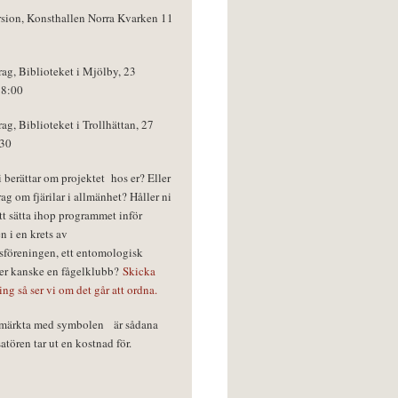
rsion, Konsthallen Norra Kvarken 11
rag, Biblioteket i Mjölby, 23
18:00
rag, Biblioteket i Trollhättan, 27
:30
vi berättar om projektet hos er? Eller
rag om fjärilar i allmänhet? Håller ni
tt sätta ihop programmet inför
n i en krets av
föreningen, ett entomologisk
ler kanske en fågelklubb?
Skicka
ring så ser vi om det går att ordna.
r märkta med symbolen
är sådana
tören tar ut en kostnad för.