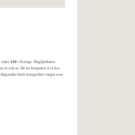
110
v cirka
i Sverige. Dagfjärilarna
s in och ut. De tre benparen (två hos
färgstarka brett triangulära vingar som