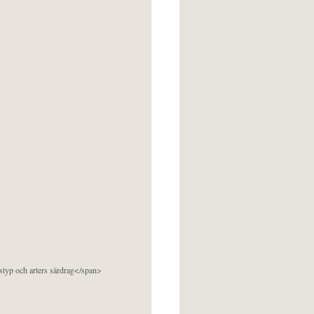
pstyp och arters särdrag</span>