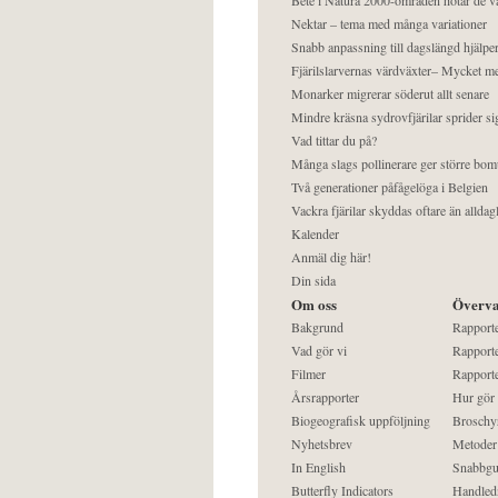
Nektar – tema med många variationer
Snabb anpassning till dagslängd hjälper
Fjärilslarvernas värdväxter– Mycket 
Monarker migrerar söderut allt senare
Mindre kräsna sydrovfjärilar sprider si
Vad tittar du på?
Många slags pollinerare ger större bom
Två generationer påfågelöga i Belgien
Vackra fjärilar skyddas oftare än alldag
Kalender
Anmäl dig här!
Din sida
Om oss
Överva
Bakgrund
Rapport
Vad gör vi
Rapporte
Filmer
Rapporte
Årsrapporter
Hur gör
Biogeografisk uppföljning
Broschy
Nyhetsbrev
Metoder
In English
Snabbgu
Butterfly Indicators
Handled