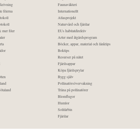
krivning
Faunaväkteri
e filerna
Internationellt
tokoll
Atlasprojekt
tokoll
Naturvård och fjärilar
 mer filer
EUs habitatdirektiv
aler
Arter med åtgärdsprogram
rta
Böcker, appar, material och länktips
idor
Boktips
Resurser på nätet
d
Fjärilsappar
Köpa fjärilsprylar
tten
Bygg själv
land
Pollinatörsövervakning
ötaland
Träna på pollinatörer
Blomflugor
Humlor
Solitärbin
Fjärilar