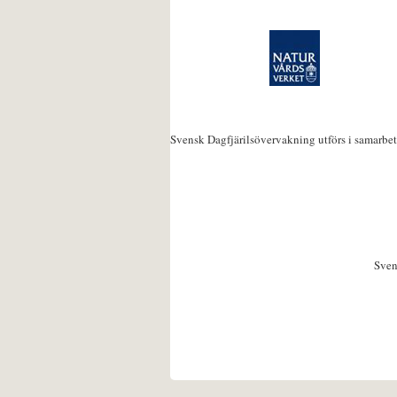
Svensk Dagfjärilsövervakning utförs i samarbe
Sven