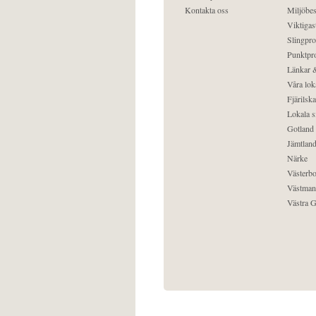
Kontakta oss
Miljöbes
Viktigast
Slingpro
Punktpro
Länkar &
Våra lok
Fjärilska
Lokala s
Gotland
Jämtlan
Närke
Västerbo
Västman
Västra G