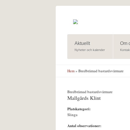
Hoppa till huvudinnehåll
Aktuellt
Om 
Nyheter och kalender
Kontak
Hem
» Bredbrämad bastardsvärmare
Bredbrämad bastardsvärmare
Mallgårds Klint
Platskategori:
Slinga
Antal observationer: