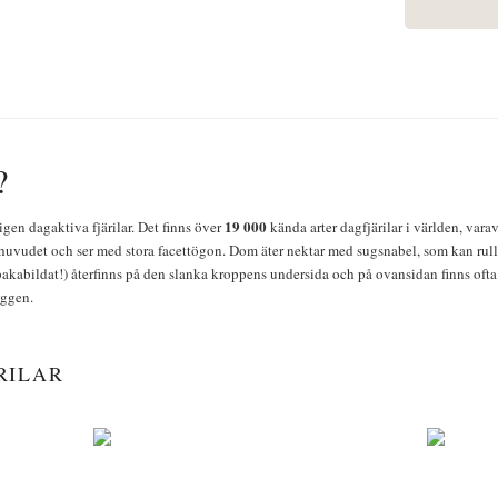
?
19 000
igen dagaktiva fjärilar. Det finns över
kända arter dagfjärilar i världen, vara
huvudet och ser med stora facettögon. Dom äter nektar med sugsnabel, som kan rulla
bakabildat!) återfinns på den slanka kroppens undersida och på ovansidan finns ofta 
yggen.
RILAR