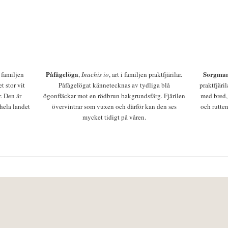
Påfågelöga
Sorgman
 i familjen
,
Inachis io
, art i familjen praktfjärilar.
t stor vit
Påfågelögat kännetecknas av tydliga blå
praktfjäri
r. Den är
ögonfläckar mot en rödbrun bakgrundsfärg. Fjärilen
med bred,
 hela landet
övervintrar som vuxen och därför kan den ses
och rutten
mycket tidigt på våren.