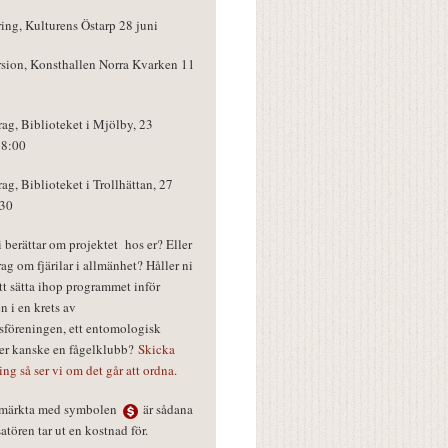
ring, Kulturens Östarp 28 juni
rsion, Konsthallen Norra Kvarken 11
rag, Biblioteket i Mjölby, 23
18:00
rag, Biblioteket i Trollhättan, 27
:30
vi berättar om projektet hos er? Eller
rag om fjärilar i allmänhet? Håller ni
tt sätta ihop programmet inför
n i en krets av
föreningen, ett entomologisk
ler kanske en fågelklubb?
Skicka
ring så ser vi om det går att ordna.
r märkta med symbolen
är sådana
tören tar ut en kostnad för.