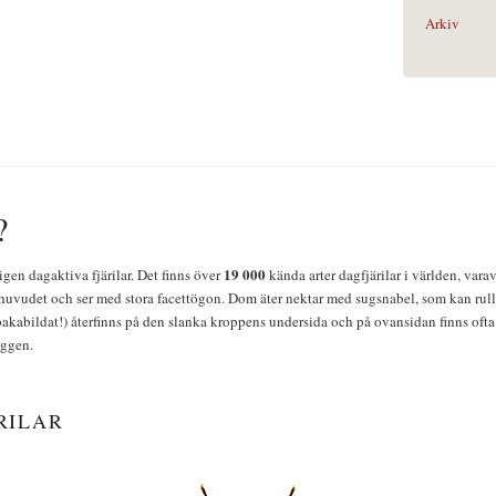
Arkiv
?
19 000
igen dagaktiva fjärilar. Det finns över
kända arter dagfjärilar i världen, vara
huvudet och ser med stora facettögon. Dom äter nektar med sugsnabel, som kan rulla
bakabildat!) återfinns på den slanka kroppens undersida och på ovansidan finns ofta 
yggen.
RILAR