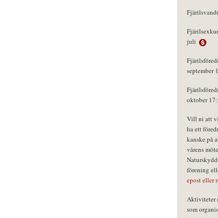
Fjärilsvand
Fjärilsexku
juli
Fjärilsföred
september 
Fjärilsföred
oktober 17
Vill ni att 
ha ett föred
kanske på a
vårens möte
Naturskydds
förening el
epost eller 
Aktivitete
som organisa