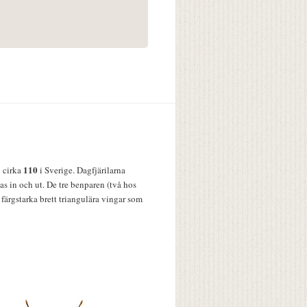
110
v cirka
i Sverige. Dagfjärilarna
s in och ut. De tre benparen (två hos
färgstarka brett triangulära vingar som