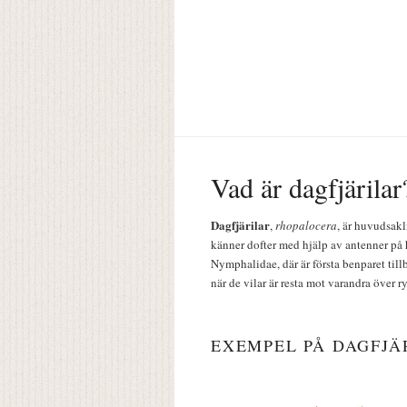
Vad är dagfjärilar
Dagfjärilar
,
rhopalocera
, är huvudsakl
känner dofter med hjälp av antenner på 
Nymphalidae, där är första benparet till
när de vilar är resta mot varandra över r
EXEMPEL PÅ DAGFJÄ