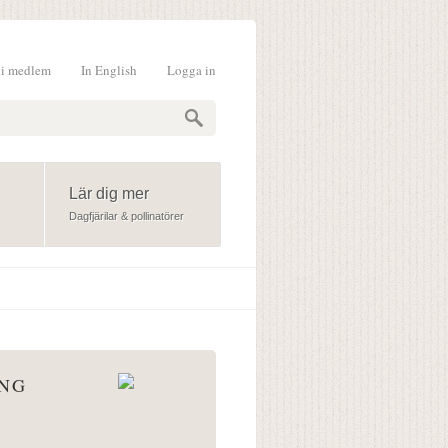
li medlem
In English
Logga in
formulär
Lär dig mer
Dagfjärilar & pollinatörer
ÅNG