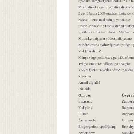
Spanska kamgräsfjärilar hotas av allt t
Mikroklimat avgör utvecklingshastighe
Bete i Natura 2000-områden hotar de v
Nektar – tema med många variationer
Snabb anpassning till dagslängd hjälper
Fjärilslarvernas värdväxter– Mycket 
Monarker migrerar söderut allt senare
Mindre kräsna sydrovfjärilar sprider si
Vad tittar du på?
Många slags pollinerare ger större bom
Två generationer påfågelöga i Belgien
Vackra fjärilar skyddas oftare än alldag
Kalender
Anmäl dig här!
Din sida
Om oss
Överva
Bakgrund
Rapport
Vad gör vi
Rapporte
Filmer
Rapporte
Årsrapporter
Hur gör
Biogeografisk uppföljning
Broschy
Nyhetsbrev
Metoder