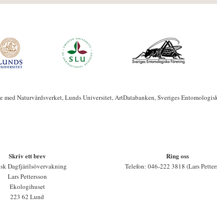
te med Naturvårdsverket, Lunds Universitet, ArtDatabanken, Sveriges Entomologis
Skriv ett brev
Ring oss
sk Dagfjärilsövervakning
Telefon: 046-222 3818 (Lars Petter
Lars Pettersson
Ekologihuset
223 62 Lund