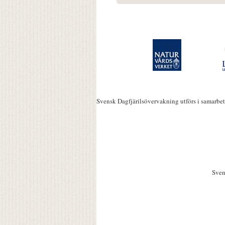
Svensk Dagfjärilsövervakning utförs i samarbe
Sven