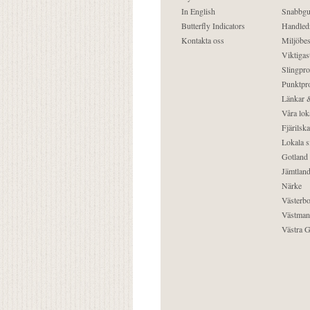
In English
Snabbgu
Butterfly Indicators
Handled
Kontakta oss
Miljöbes
Viktigast
Slingpro
Punktpro
Länkar &
Våra lok
Fjärilska
Lokala s
Gotland
Jämtlan
Närke
Västerbo
Västman
Västra G