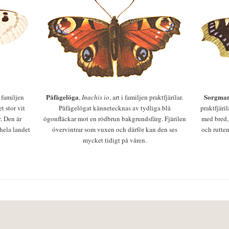
Påfågelöga
Sorgman
 i familjen
,
Inachis io
, art i familjen praktfjärilar.
t stor vit
Påfågelögat kännetecknas av tydliga blå
praktfjäri
r. Den är
ögonfläckar mot en rödbrun bakgrundsfärg. Fjärilen
med bred,
 hela landet
övervintrar som vuxen och därför kan den ses
och rutten
mycket tidigt på våren.