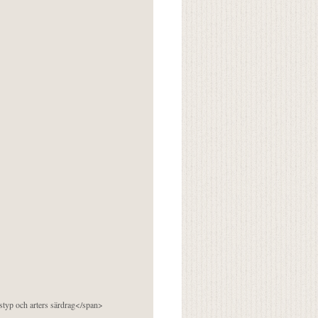
pstyp och arters särdrag</span>