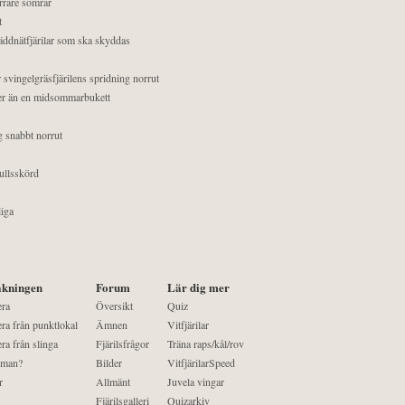
orrare somrar
t
äddnätfjärilar som ska skyddas
 svingelgräsfjärilens spridning norrut
mer än en midsommarbukett
g snabbt norrut
ullsskörd
liga
kningen
Forum
Lär dig mer
era
Översikt
Quiz
ra från punktlokal
Ämnen
Vitfjärilar
ra från slinga
Fjärilsfrågor
Träna raps/kål/rov
 man?
Bilder
VitfjärilarSpeed
r
Allmänt
Juvela vingar
Fjärilsgalleri
Quizarkiv