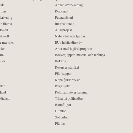
ide
Annan övervakning
ning
Regionalt
krivning
Faunaväkteri
e filerna
Internationellt
tokoll
Atlasprojekt
tokoll
Naturvård och fjärilar
 mer filer
EUs habitatdirektiv
aler
Arter med åtgärdsprogram
rta
Böcker, appar, material och länktips
idor
Boktips
Resurser på nätet
d
Fjärilsappar
Köpa fjärilsprylar
tten
Bygg själv
land
Pollinatörsövervakning
ötaland
Träna på pollinatörer
Blomflugor
Humlor
Solitärbin
Fjärilar