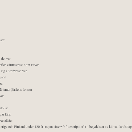
lar?
 det var
efter värmestress som larver
sig i Storbritannien
äril
ga
pärlemorfjärilens former
ver
dollar
gar färg
ecialister
 Sverige och Finland under 120 år <span class="sf-description">– betydelsen av klimat, landska