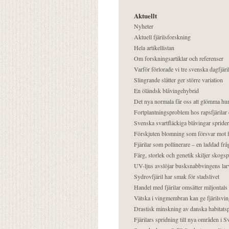
Aktuellt
Nyheter
Aktuell fjärilsforskning
Hela artikellistan
Om forskningsartiklar och referenser
Varför förlorade vi tre svenska dagfjäri
Slingrande slåtter ger större variation
En öländsk blåvingehybrid
Det nya normala får oss att glömma hur
Fortplantningsproblem hos rapsfjärilar 
Svenska svartfläckiga blåvingar sprider 
Förskjuten blomning som försvar mot fj
Fjärilar som pollinerare – en laddad frå
Färg, storlek och genetik skiljer skogs
UV-ljus avslöjar busksnabbvingens lar
Sydrovfjäril har smak för stadslivet
Handel med fjärilar omsätter miljontals 
Vätska i vingmembran kan ge fjärilsvin
Drastisk minskning av danska habitatsp
Fjärilars spridning till nya områden i