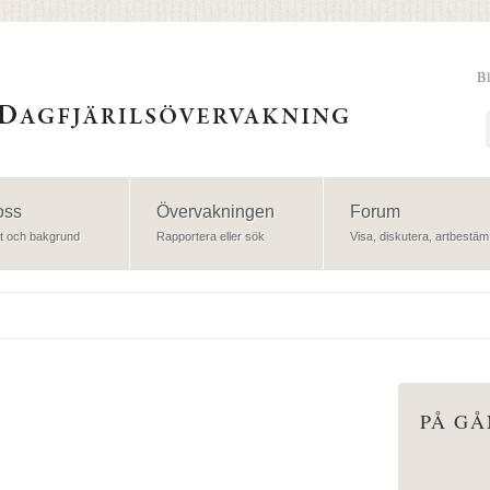
B
Sök
oss
Övervakningen
Forum
t och bakgrund
Rapportera eller sök
Visa, diskutera, artbestäm
PÅ G