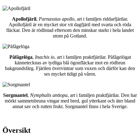
Apollofjäril
,
Parnassius apollo
, art i familjen riddarfjärilar.
Apollofjäril är en mycket stor vit dagfjäril med svarta och röda
fläckar. Den är rödlistad eftersom den minskar starkt i hela landet
utom på Gotland.
Påfågelöga
,
Inachis io
, art i familjen praktfjärilar. Påfågelögat
kännetecknas av tydliga blå ögonfläckar mot en rödbrun
bakgrundsfärg. Fjärilen övervintrar som vuxen och därför kan den
ses mycket tidigt på våren.
Sorgmantel
,
Nymphalis antiopa
, art i familjen praktfjärilar. Den har
mörkt sammetsbruna vingar med bred, gul ytterkant och äter bland
annat sav och rutten frukt. Sorgmantel finns i hela Sverige.
Översikt