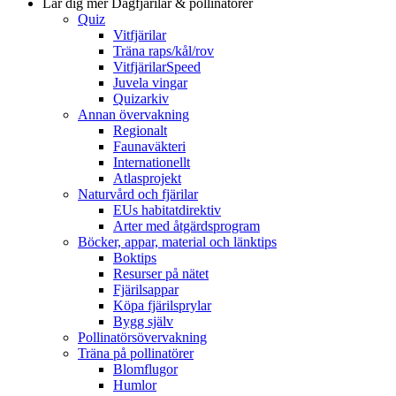
Lär dig mer
Dagfjärilar & pollinatörer
Quiz
Vitfjärilar
Träna raps/kål/rov
VitfjärilarSpeed
Juvela vingar
Quizarkiv
Annan övervakning
Regionalt
Faunaväkteri
Internationellt
Atlasprojekt
Naturvård och fjärilar
EUs habitatdirektiv
Arter med åtgärdsprogram
Böcker, appar, material och länktips
Boktips
Resurser på nätet
Fjärilsappar
Köpa fjärilsprylar
Bygg själv
Pollinatörsövervakning
Träna på pollinatörer
Blomflugor
Humlor