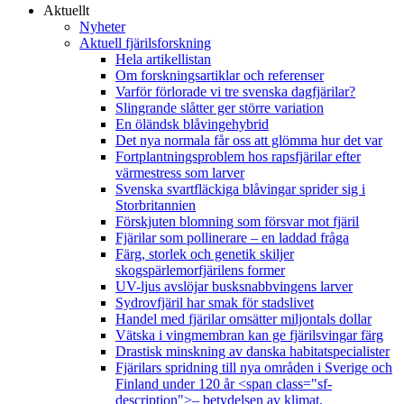
Aktuellt
Nyheter
Aktuell fjärilsforskning
Hela artikellistan
Om forskningsartiklar och referenser
Varför förlorade vi tre svenska dagfjärilar?
Slingrande slåtter ger större variation
En öländsk blåvingehybrid
Det nya normala får oss att glömma hur det var
Fortplantningsproblem hos rapsfjärilar efter
värmestress som larver
Svenska svartfläckiga blåvingar sprider sig i
Storbritannien
Förskjuten blomning som försvar mot fjäril
Fjärilar som pollinerare – en laddad fråga
Färg, storlek och genetik skiljer
skogspärlemorfjärilens former
UV-ljus avslöjar busksnabbvingens larver
Sydrovfjäril har smak för stadslivet
Handel med fjärilar omsätter miljontals dollar
Vätska i vingmembran kan ge fjärilsvingar färg
Drastisk minskning av danska habitatspecialister
Fjärilars spridning till nya områden i Sverige och
Finland under 120 år <span class="sf-
description">– betydelsen av klimat,