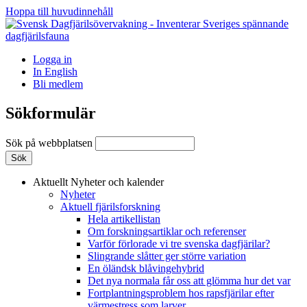
Hoppa till huvudinnehåll
Logga in
In English
Bli medlem
Sökformulär
Sök på webbplatsen
Aktuellt
Nyheter och kalender
Nyheter
Aktuell fjärilsforskning
Hela artikellistan
Om forskningsartiklar och referenser
Varför förlorade vi tre svenska dagfjärilar?
Slingrande slåtter ger större variation
En öländsk blåvingehybrid
Det nya normala får oss att glömma hur det var
Fortplantningsproblem hos rapsfjärilar efter
värmestress som larver