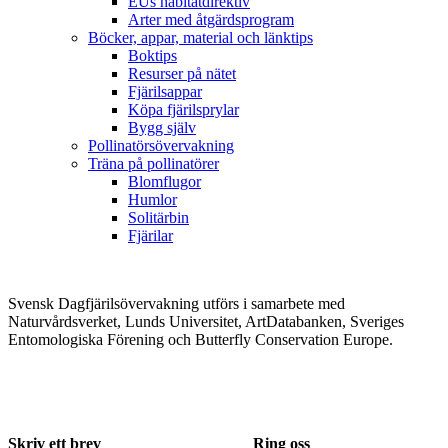
EUs habitatdirektiv
Arter med åtgärdsprogram
Böcker, appar, material och länktips
Boktips
Resurser på nätet
Fjärilsappar
Köpa fjärilsprylar
Bygg själv
Pollinatörsövervakning
Träna på pollinatörer
Blomflugor
Humlor
Solitärbin
Fjärilar
Svensk Dagfjärilsövervakning utförs i samarbete med
Naturvårdsverket, Lunds Universitet, ArtDatabanken, Sveriges
Entomologiska Förening och Butterfly Conservation Europe.
Skriv ett brev
Ring oss