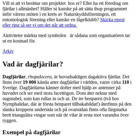
Vill ni att vi berättar om projektet hos er? Eller ha ett föredrag om
fjärilar i allmänhet? Håller ni kanske på att sätta ihop programmet
inför vårens möten i en krets av Naturskyddsföreningen, ett
entomologisk förening eller kanske en fågelklubb?
Skicka epost
eller ring så ser vi om det går att ordna.
Aktiviteter märkta med symbolen
är sådana som organisatören tar
ut en kostnad för.
Arkiv
Vad är dagfjärilar?
Dagfjärilar
,
rhopalocera
, är huvudsakligen dagaktiva fjärilar. Det
finns över
19 000
kända arter dagfjärilar i världen, varav cirka
110
i
Sverige. Dagfjärilarna känner dofter med hjälp av antenner på
huvudet och ser med stora facettögon. Dom äter nektar med
sugsnabel, som kan rullas in och ut. De tre benparen (två hos
Nymphalidae, där är första benparet tillbakabildat!) återfinns på den
slanka kroppens undersida och på ovansidan finns ofta färgstarka
brett triangulära vingar som när de vilar är resta mot varandra över
ryggen.
Exempel på dagfjärilar