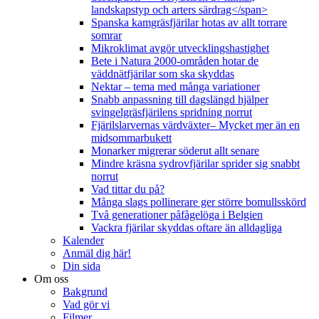
landskapstyp och arters särdrag</span>
Spanska kamgräsfjärilar hotas av allt torrare
somrar
Mikroklimat avgör utvecklingshastighet
Bete i Natura 2000-områden hotar de
väddnätfjärilar som ska skyddas
Nektar – tema med många variationer
Snabb anpassning till dagslängd hjälper
svingelgräsfjärilens spridning norrut
Fjärilslarvernas värdväxter– Mycket mer än en
midsommarbukett
Monarker migrerar söderut allt senare
Mindre kräsna sydrovfjärilar sprider sig snabbt
norrut
Vad tittar du på?
Många slags pollinerare ger större bomullsskörd
Två generationer påfågelöga i Belgien
Vackra fjärilar skyddas oftare än alldagliga
Kalender
Anmäl dig här!
Din sida
Om oss
Bakgrund
Vad gör vi
Filmer