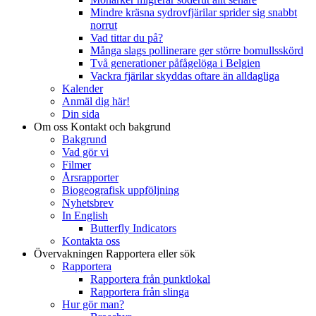
Mindre kräsna sydrovfjärilar sprider sig snabbt
norrut
Vad tittar du på?
Många slags pollinerare ger större bomullsskörd
Två generationer påfågelöga i Belgien
Vackra fjärilar skyddas oftare än alldagliga
Kalender
Anmäl dig här!
Din sida
Om oss
Kontakt och bakgrund
Bakgrund
Vad gör vi
Filmer
Årsrapporter
Biogeografisk uppföljning
Nyhetsbrev
In English
Butterfly Indicators
Kontakta oss
Övervakningen
Rapportera eller sök
Rapportera
Rapportera från punktlokal
Rapportera från slinga
Hur gör man?