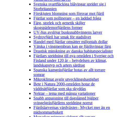
Svenska svartfläckiga blåvingar sprider sig i
Storbritannien
Förskjuten blomning som försvar mot fjäril
Fjärilar som pollinerare – en laddad fråga
Färg, storlek och genetik skiljer
skogspärlemorfjärilens former
UV-ljus avslöjar busksnabbvingens larver
Sydrovfjäril har smak för stadslivet
Handel med fjärilar omsätter miljontals dollar
Vätska i vingmembran kan ge fjärilsvingar färg
Drastisk minskning av danska habitatspecialister
Fjärilars spridning till nya områden i Sverige och
Finland under 120 år
– betydelsen av klimat,
landskapstyp och arters särdrag
Spanska kamgräsfjärilar hotas av allt torrare
somrar
Mikroklimat avgör utvecklingshastighet
Bete i Natura 2000-områden hotar de
väddnätfjärilar som ska skyddas
Nektar – tema med många variationer
Snabb anpassning till dagslängd hjälper
svingelgräsfjärilens spridning norrut
Fjärilslarvernas värdväxter– Mycket mer än en
midsommarbukett
Monarker migrerar söderut allt senare