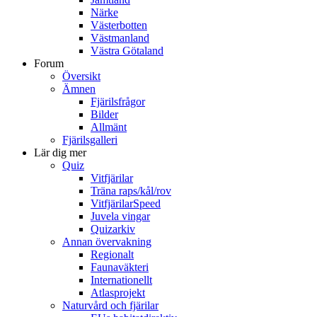
Närke
Västerbotten
Västmanland
Västra Götaland
Forum
Översikt
Ämnen
Fjärilsfrågor
Bilder
Allmänt
Fjärilsgalleri
Lär dig mer
Quiz
Vitfjärilar
Träna raps/kål/rov
VitfjärilarSpeed
Juvela vingar
Quizarkiv
Annan övervakning
Regionalt
Faunaväkteri
Internationellt
Atlasprojekt
Naturvård och fjärilar