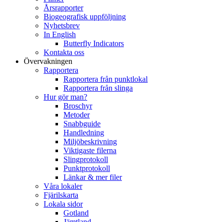
Årsrapporter
Biogeografisk uppföljning
Nyhetsbrev
In English
Butterfly Indicators
Kontakta oss
Övervakningen
Rapportera
Rapportera från punktlokal
Rapportera från slinga
Hur gör man?
Broschyr
Metoder
Snabbguide
Handledning
Miljöbeskrivning
Viktigaste filerna
Slingprotokoll
Punktprotokoll
Länkar & mer filer
Våra lokaler
Fjärilskarta
Lokala sidor
Gotland
Jämtland