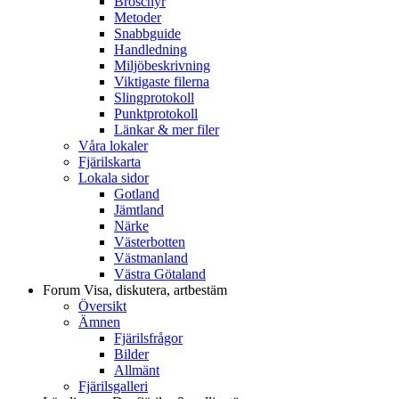
Broschyr
Metoder
Snabbguide
Handledning
Miljöbeskrivning
Viktigaste filerna
Slingprotokoll
Punktprotokoll
Länkar & mer filer
Våra lokaler
Fjärilskarta
Lokala sidor
Gotland
Jämtland
Närke
Västerbotten
Västmanland
Västra Götaland
Forum
Visa, diskutera, artbestäm
Översikt
Ämnen
Fjärilsfrågor
Bilder
Allmänt
Fjärilsgalleri