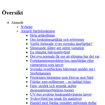
Översikt
Aktuellt
Nyheter
Aktuell fjärilsforskning
Hela artikellistan
Om forskningsartiklar och referenser
Varför förlorade vi tre svenska dagfjärilar?
Slingrande slåtter ger större variation
En öländsk blåvingehybrid
Det nya normala får oss att glömma hur det var
Fortplantningsproblem hos rapsfjärilar efter
värmestress som larver
Svenska svartfläckiga blåvingar sprider sig i
Storbritannien
Förskjuten blomning som försvar mot fjäril
Fjärilar som pollinerare – en laddad fråga
Färg, storlek och genetik skiljer
skogspärlemorfjärilens former
UV-ljus avslöjar busksnabbvingens larver
Sydrovfjäril har smak för stadslivet
Handel med fjärilar omsätter miljontals dollar