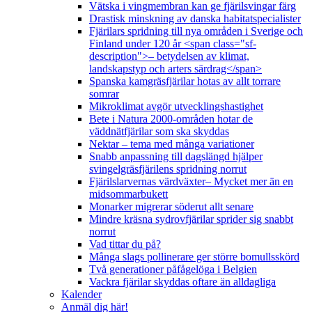
Vätska i vingmembran kan ge fjärilsvingar färg
Drastisk minskning av danska habitatspecialister
Fjärilars spridning till nya områden i Sverige och
Finland under 120 år <span class="sf-
description">– betydelsen av klimat,
landskapstyp och arters särdrag</span>
Spanska kamgräsfjärilar hotas av allt torrare
somrar
Mikroklimat avgör utvecklingshastighet
Bete i Natura 2000-områden hotar de
väddnätfjärilar som ska skyddas
Nektar – tema med många variationer
Snabb anpassning till dagslängd hjälper
svingelgräsfjärilens spridning norrut
Fjärilslarvernas värdväxter– Mycket mer än en
midsommarbukett
Monarker migrerar söderut allt senare
Mindre kräsna sydrovfjärilar sprider sig snabbt
norrut
Vad tittar du på?
Många slags pollinerare ger större bomullsskörd
Två generationer påfågelöga i Belgien
Vackra fjärilar skyddas oftare än alldagliga
Kalender
Anmäl dig här!