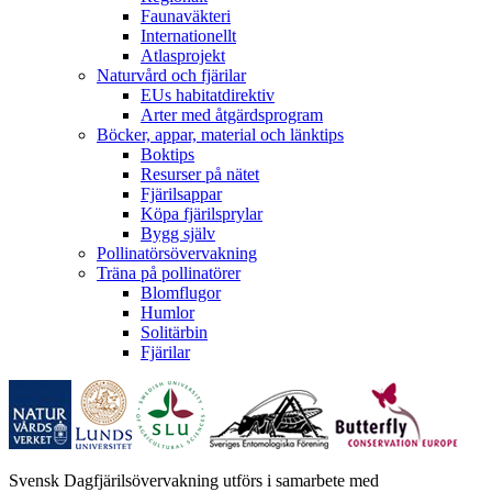
Faunaväkteri
Internationellt
Atlasprojekt
Naturvård och fjärilar
EUs habitatdirektiv
Arter med åtgärdsprogram
Böcker, appar, material och länktips
Boktips
Resurser på nätet
Fjärilsappar
Köpa fjärilsprylar
Bygg själv
Pollinatörsövervakning
Träna på pollinatörer
Blomflugor
Humlor
Solitärbin
Fjärilar
Svensk Dagfjärilsövervakning utförs i samarbete med