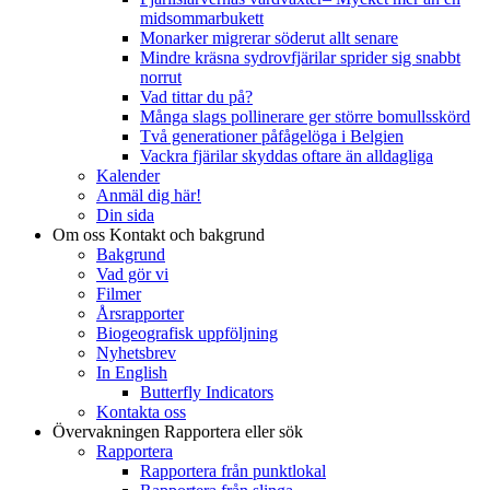
midsommarbukett
Monarker migrerar söderut allt senare
Mindre kräsna sydrovfjärilar sprider sig snabbt
norrut
Vad tittar du på?
Många slags pollinerare ger större bomullsskörd
Två generationer påfågelöga i Belgien
Vackra fjärilar skyddas oftare än alldagliga
Kalender
Anmäl dig här!
Din sida
Om oss
Kontakt och bakgrund
Bakgrund
Vad gör vi
Filmer
Årsrapporter
Biogeografisk uppföljning
Nyhetsbrev
In English
Butterfly Indicators
Kontakta oss
Övervakningen
Rapportera eller sök
Rapportera
Rapportera från punktlokal