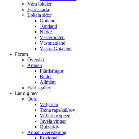
Våra lokaler
Fjärilskarta
Lokala sidor
Gotland
Jämtland
Närke
Västerbotten
Västmanland
Västra Götaland
Forum
Översikt
Ämnen
Fjärilsfrågor
Bilder
Allmänt
Fjärilsgalleri
Lär dig mer
Quiz
Vitfjärilar
Träna raps/kål/rov
VitfjärilarSpeed
Juvela vingar
Quizarkiv
Annan övervakning
Regionalt