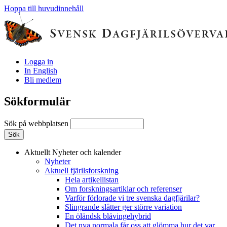
Hoppa till huvudinnehåll
Logga in
In English
Bli medlem
Sökformulär
Sök på webbplatsen
Aktuellt
Nyheter och kalender
Nyheter
Aktuell fjärilsforskning
Hela artikellistan
Om forskningsartiklar och referenser
Varför förlorade vi tre svenska dagfjärilar?
Slingrande slåtter ger större variation
En öländsk blåvingehybrid
Det nya normala får oss att glömma hur det var