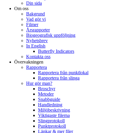
Din sida
Om oss
Bakgrund
Vad gör vi
Filmer
Årsrapporter
Biogeografisk uppföljning
Nyhetsbrev
In English
Butterfly Indicators
Kontakta oss
Övervakningen
Rapportera
Rapportera från punktlokal
Rapportera från slinga
Hur gör man?
Broschyr
Metoder
Snabbguide
Handledning
Miljöbeskrivning
Viktigaste filerna
Slingprotokoll
Punktprotokoll
Länkar & mer filer