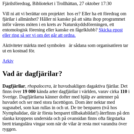
Fjärilsföredrag, Biblioteket i Trollhättan, 27 oktober 17:30
Vill ni att vi berättar om projektet hos er? Eller ha ett föredrag om
fjärilar i allmänhet? Håller ni kanske på att sätta ihop programmet
inför vårens möten i en krets av Naturskyddsföreningen, ett
entomologisk förening eller kanske en fågelklubb?
Skicka epost
eller ring så ser vi om det går att ordna.
Aktiviteter märkta med symbolen
är sådana som organisatören tar
ut en kostnad för.
Arkiv
Vad är dagfjärilar?
Dagfjärilar
,
rhopalocera
, är huvudsakligen dagaktiva fjärilar. Det
finns över
19 000
kända arter dagfjärilar i världen, varav cirka
110
i
Sverige. Dagfjärilarna känner dofter med hjälp av antenner på
huvudet och ser med stora facettögon. Dom äter nektar med
sugsnabel, som kan rullas in och ut. De tre benparen (två hos
Nymphalidae, där är första benparet tillbakabildat!) återfinns på den
slanka kroppens undersida och på ovansidan finns ofta färgstarka
brett triangulära vingar som när de vilar är resta mot varandra över
ryggen.