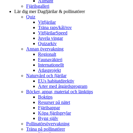
Allmänt
Fjärilsgalleri
Lär dig mer
Dagfjärilar & pollinatörer
Quiz
Vitfjärilar
Träna raps/kål/rov
VitfjärilarSpeed
Juvela vingar
Quizarkiv
Annan övervakning
Regionalt
Faunaväkteri
Internationellt
Atlasprojekt
Naturvård och fjärilar
EUs habitatdirektiv
Arter med åtgärdsprogram
Böcker, appar, material och länktips
Boktips
Resurser på nätet
Fjärilsappar
Köpa fjärilsprylar
Bygg själv
Pollinatörsövervakning
Träna på pollinatörer