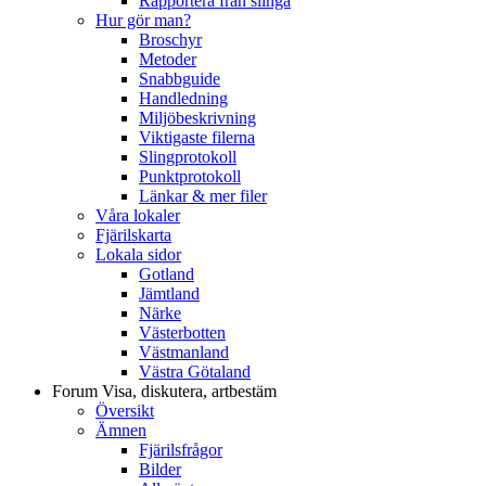
Rapportera från slinga
Hur gör man?
Broschyr
Metoder
Snabbguide
Handledning
Miljöbeskrivning
Viktigaste filerna
Slingprotokoll
Punktprotokoll
Länkar & mer filer
Våra lokaler
Fjärilskarta
Lokala sidor
Gotland
Jämtland
Närke
Västerbotten
Västmanland
Västra Götaland
Forum
Visa, diskutera, artbestäm
Översikt
Ämnen
Fjärilsfrågor
Bilder