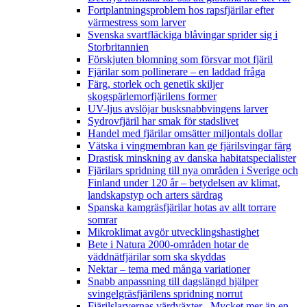
Fortplantningsproblem hos rapsfjärilar efter
värmestress som larver
Svenska svartfläckiga blåvingar sprider sig i
Storbritannien
Förskjuten blomning som försvar mot fjäril
Fjärilar som pollinerare – en laddad fråga
Färg, storlek och genetik skiljer
skogspärlemorfjärilens former
UV-ljus avslöjar busksnabbvingens larver
Sydrovfjäril har smak för stadslivet
Handel med fjärilar omsätter miljontals dollar
Vätska i vingmembran kan ge fjärilsvingar färg
Drastisk minskning av danska habitatspecialister
Fjärilars spridning till nya områden i Sverige och
Finland under 120 år
– betydelsen av klimat,
landskapstyp och arters särdrag
Spanska kamgräsfjärilar hotas av allt torrare
somrar
Mikroklimat avgör utvecklingshastighet
Bete i Natura 2000-områden hotar de
väddnätfjärilar som ska skyddas
Nektar – tema med många variationer
Snabb anpassning till dagslängd hjälper
svingelgräsfjärilens spridning norrut
Fjärilslarvernas värdväxter– Mycket mer än en