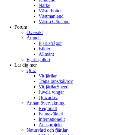
Närke
Västerbotten
Västmanland
Västra Götaland
Forum
Översikt
Ämnen
Fjärilsfrågor
Bilder
Allmänt
Fjärilsgalleri
Lär dig mer
Quiz
Vitfjärilar
Träna raps/kål/rov
VitfjärilarSpeed
Juvela vingar
Quizarkiv
Annan övervakning
Regionalt
Faunaväkteri
Internationellt
Atlasprojekt
Naturvård och fjärilar