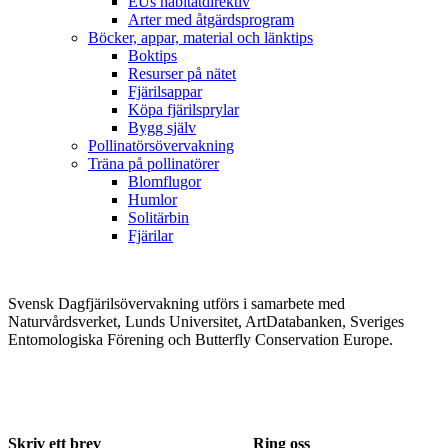
EUs habitatdirektiv
Arter med åtgärdsprogram
Böcker, appar, material och länktips
Boktips
Resurser på nätet
Fjärilsappar
Köpa fjärilsprylar
Bygg själv
Pollinatörsövervakning
Träna på pollinatörer
Blomflugor
Humlor
Solitärbin
Fjärilar
Svensk Dagfjärilsövervakning utförs i samarbete med
Naturvårdsverket, Lunds Universitet, ArtDatabanken, Sveriges
Entomologiska Förening och Butterfly Conservation Europe.
Skriv ett brev
Ring oss