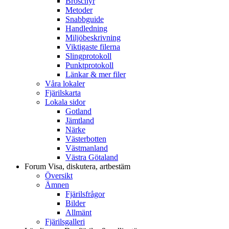
Broschyr
Metoder
Snabbguide
Handledning
Miljöbeskrivning
Viktigaste filerna
Slingprotokoll
Punktprotokoll
Länkar & mer filer
Våra lokaler
Fjärilskarta
Lokala sidor
Gotland
Jämtland
Närke
Västerbotten
Västmanland
Västra Götaland
Forum
Visa, diskutera, artbestäm
Översikt
Ämnen
Fjärilsfrågor
Bilder
Allmänt
Fjärilsgalleri