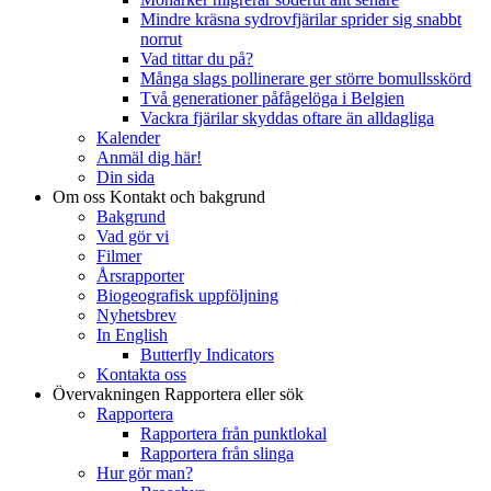
Mindre kräsna sydrovfjärilar sprider sig snabbt
norrut
Vad tittar du på?
Många slags pollinerare ger större bomullsskörd
Två generationer påfågelöga i Belgien
Vackra fjärilar skyddas oftare än alldagliga
Kalender
Anmäl dig här!
Din sida
Om oss
Kontakt och bakgrund
Bakgrund
Vad gör vi
Filmer
Årsrapporter
Biogeografisk uppföljning
Nyhetsbrev
In English
Butterfly Indicators
Kontakta oss
Övervakningen
Rapportera eller sök
Rapportera
Rapportera från punktlokal
Rapportera från slinga
Hur gör man?