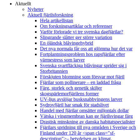
Aktuellt
Nyheter
Aktuell fjärilsforskning
Hela artikellistan
Om forskningsartiklar och referenser
Varför förlorade vi tre svenska dagfjärilar?
Slingrande slåtter ger större variation
En öländsk blåvingehybrid
Det nya normala får oss att glömma hur det var
Fortplantningsproblem hos rapsfjärilar efter
värmestress som larver
Svenska svartfläckiga blåvingar sprider sig i
Storbritannien
Förskjuten blomning som försvar mot fjäril
Fjärilar som pollinerare – en laddad fråga
Färg, storlek och genetik skiljer
skogspärlemorfjärilens former
UV-ljus avslöjar busksnabbvingens larver
Sydrovfjäril har smak för stadslivet
Handel med fjärilar omsätter miljontals dollar
Vätska i vingmembran kan ge fjärilsvingar färg
Drastisk minskning av danska habitatspecialister
Fjärilars spridning till nya områden i Sverige och
Finland under 120 år <span class="sf-
description">– betydelsen av klimat,