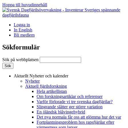
Hoppa till huvudinnehåll
Logga in
In English
Bli medlem
Sökformulär
Sök på webbplatsen
Aktuellt
Nyheter och kalender
Nyheter
Aktuell fjärilsforskning
Hela artikellistan
Om forskningsartiklar och referenser
Varför förlorade vi tre svenska dagfjärilar?
Slingrande slåtter ger större variation
En öländsk blåvingehybrid
Det nya normala får oss att glömma hur det var
Fortplantningsproblem hos rapsfjärilar efter
värmestress som larver