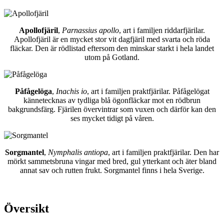
Apollofjäril
,
Parnassius apollo
, art i familjen riddarfjärilar.
Apollofjäril är en mycket stor vit dagfjäril med svarta och röda
fläckar. Den är rödlistad eftersom den minskar starkt i hela landet
utom på Gotland.
Påfågelöga
,
Inachis io
, art i familjen praktfjärilar. Påfågelögat
kännetecknas av tydliga blå ögonfläckar mot en rödbrun
bakgrundsfärg. Fjärilen övervintrar som vuxen och därför kan den
ses mycket tidigt på våren.
Sorgmantel
,
Nymphalis antiopa
, art i familjen praktfjärilar. Den har
mörkt sammetsbruna vingar med bred, gul ytterkant och äter bland
annat sav och rutten frukt. Sorgmantel finns i hela Sverige.
Översikt