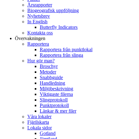
Årsrapporter
Biogeografisk uppföljning
Nyhetsbrev
In English
Butterfly Indicators
Kontakta oss
Övervakningen
Rapportera
Rapportera från punktlokal
Rapportera från slinga
Hur gör man?
Broschyr
Metoder
Snabbguide
Handledning
Miljöbeskrivning
Viktigaste filerna
Slingprotokoll
Punktprotokoll
Länkar & mer filer
Våra lokaler
Fjärilskarta
Lokala sidor
Gotland
Jämtland