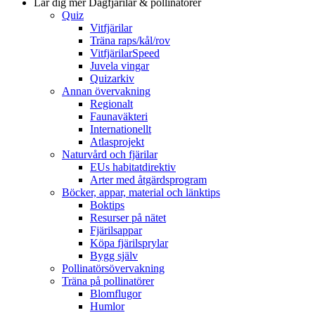
Lär dig mer
Dagfjärilar & pollinatörer
Quiz
Vitfjärilar
Träna raps/kål/rov
VitfjärilarSpeed
Juvela vingar
Quizarkiv
Annan övervakning
Regionalt
Faunaväkteri
Internationellt
Atlasprojekt
Naturvård och fjärilar
EUs habitatdirektiv
Arter med åtgärdsprogram
Böcker, appar, material och länktips
Boktips
Resurser på nätet
Fjärilsappar
Köpa fjärilsprylar
Bygg själv
Pollinatörsövervakning
Träna på pollinatörer
Blomflugor
Humlor