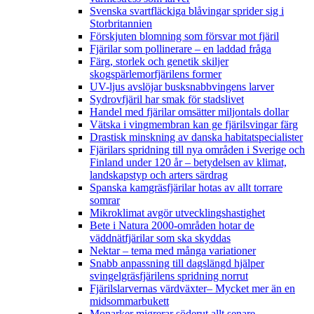
Svenska svartfläckiga blåvingar sprider sig i
Storbritannien
Förskjuten blomning som försvar mot fjäril
Fjärilar som pollinerare – en laddad fråga
Färg, storlek och genetik skiljer
skogspärlemorfjärilens former
UV-ljus avslöjar busksnabbvingens larver
Sydrovfjäril har smak för stadslivet
Handel med fjärilar omsätter miljontals dollar
Vätska i vingmembran kan ge fjärilsvingar färg
Drastisk minskning av danska habitatspecialister
Fjärilars spridning till nya områden i Sverige och
Finland under 120 år
– betydelsen av klimat,
landskapstyp och arters särdrag
Spanska kamgräsfjärilar hotas av allt torrare
somrar
Mikroklimat avgör utvecklingshastighet
Bete i Natura 2000-områden hotar de
väddnätfjärilar som ska skyddas
Nektar – tema med många variationer
Snabb anpassning till dagslängd hjälper
svingelgräsfjärilens spridning norrut
Fjärilslarvernas värdväxter– Mycket mer än en
midsommarbukett
Monarker migrerar söderut allt senare