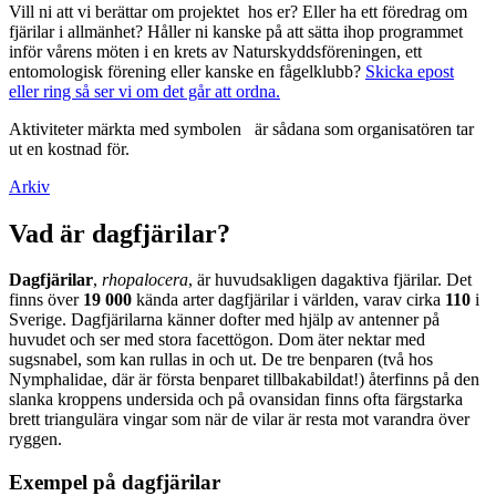
Vill ni att vi berättar om projektet hos er? Eller ha ett föredrag om
fjärilar i allmänhet? Håller ni kanske på att sätta ihop programmet
inför vårens möten i en krets av Naturskyddsföreningen, ett
entomologisk förening eller kanske en fågelklubb?
Skicka epost
eller ring så ser vi om det går att ordna.
Aktiviteter märkta med symbolen
är sådana som organisatören tar
ut en kostnad för.
Arkiv
Vad är dagfjärilar?
Dagfjärilar
,
rhopalocera
, är huvudsakligen dagaktiva fjärilar. Det
finns över
19 000
kända arter dagfjärilar i världen, varav cirka
110
i
Sverige. Dagfjärilarna känner dofter med hjälp av antenner på
huvudet och ser med stora facettögon. Dom äter nektar med
sugsnabel, som kan rullas in och ut. De tre benparen (två hos
Nymphalidae, där är första benparet tillbakabildat!) återfinns på den
slanka kroppens undersida och på ovansidan finns ofta färgstarka
brett triangulära vingar som när de vilar är resta mot varandra över
ryggen.
Exempel på dagfjärilar