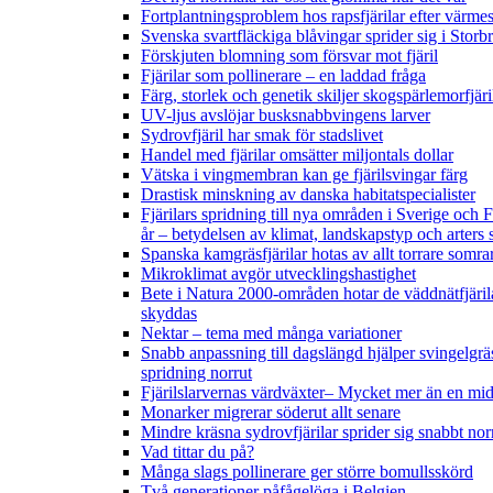
Fortplantningsproblem hos rapsfjärilar efter värmes
Svenska svartfläckiga blåvingar sprider sig i Storb
Förskjuten blomning som försvar mot fjäril
Fjärilar som pollinerare – en laddad fråga
Färg, storlek och genetik skiljer skogspärlemorfjär
UV-ljus avslöjar busksnabbvingens larver
Sydrovfjäril har smak för stadslivet
Handel med fjärilar omsätter miljontals dollar
Vätska i vingmembran kan ge fjärilsvingar färg
Drastisk minskning av danska habitatspecialister
Fjärilars spridning till nya områden i Sverige och
år
– betydelsen av klimat, landskapstyp och arters 
Spanska kamgräsfjärilar hotas av allt torrare somra
Mikroklimat avgör utvecklingshastighet
Bete i Natura 2000-områden hotar de väddnätfjäril
skyddas
Nektar – tema med många variationer
Snabb anpassning till dagslängd hjälper svingelgräs
spridning norrut
Fjärilslarvernas värdväxter– Mycket mer än en m
Monarker migrerar söderut allt senare
Mindre kräsna sydrovfjärilar sprider sig snabbt nor
Vad tittar du på?
Många slags pollinerare ger större bomullsskörd
Två generationer påfågelöga i Belgien