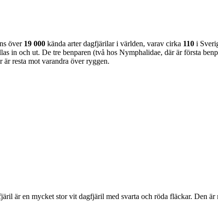
nns över
19 000
kända arter dagfjärilar i världen, varav cirka
110
i Sveri
as in och ut. De tre benparen (två hos Nymphalidae, där är första benpa
ar är resta mot varandra över ryggen.
lofjäril är en mycket stor vit dagfjäril med svarta och röda fläckar. Den 