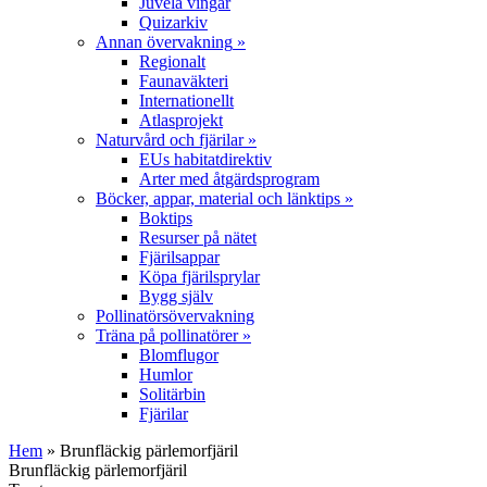
Juvela vingar
Quizarkiv
Annan övervakning
»
Regionalt
Faunaväkteri
Internationellt
Atlasprojekt
Naturvård och fjärilar
»
EUs habitatdirektiv
Arter med åtgärdsprogram
Böcker, appar, material och länktips
»
Boktips
Resurser på nätet
Fjärilsappar
Köpa fjärilsprylar
Bygg själv
Pollinatörsövervakning
Träna på pollinatörer
»
Blomflugor
Humlor
Solitärbin
Fjärilar
Hem
» Brunfläckig pärlemorfjäril
Brunfläckig pärlemorfjäril