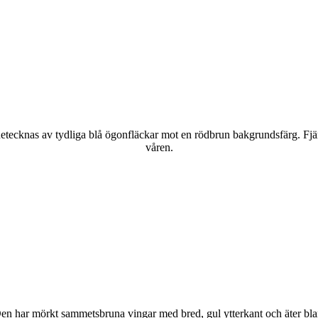
kännetecknas av tydliga blå ögonfläckar mot en rödbrun bakgrundsfärg. Fj
våren.
r. Den har mörkt sammetsbruna vingar med bred, gul ytterkant och äter bla