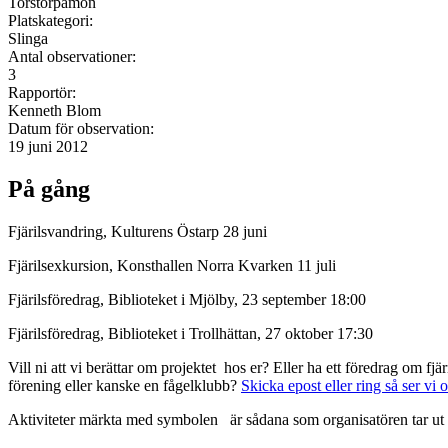
Torstorpamon
Platskategori:
Slinga
Antal observationer:
3
Rapportör:
Kenneth Blom
Datum för observation:
19 juni 2012
På gång
Fjärilsvandring, Kulturens Östarp 28 juni
Fjärilsexkursion, Konsthallen Norra Kvarken 11 juli
Fjärilsföredrag, Biblioteket i Mjölby, 23 september 18:00
Fjärilsföredrag, Biblioteket i Trollhättan, 27 oktober 17:30
Vill ni att vi berättar om projektet hos er? Eller ha ett föredrag om f
förening eller kanske en fågelklubb?
Skicka epost eller ring så ser vi 
Aktiviteter märkta med symbolen
är sådana som organisatören tar ut 