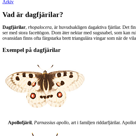
Arkiv
Vad är dagfjärilar?
Dagfjärilar
,
rhopalocera
, är huvudsakligen dagaktiva fjärilar. Det fi
ser med stora facettögon. Dom äter nektar med sugsnabel, som kan rull
ovansidan finns ofta färgstarka brett triangulära vingar som när de vil
Exempel på dagfjärilar
Apollofjäril
,
Parnassius apollo
, art i familjen riddarfjärilar. Apol