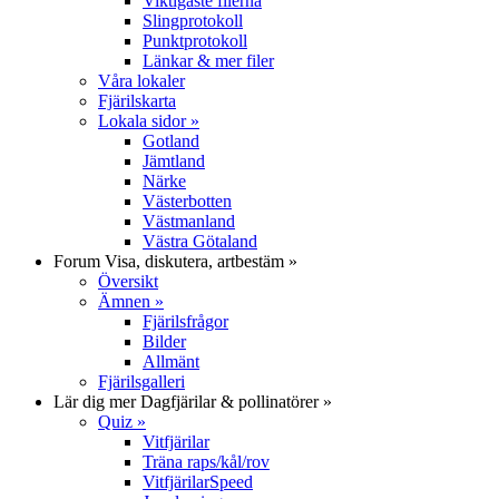
Viktigaste filerna
Slingprotokoll
Punktprotokoll
Länkar & mer filer
Våra lokaler
Fjärilskarta
Lokala sidor
»
Gotland
Jämtland
Närke
Västerbotten
Västmanland
Västra Götaland
Forum
Visa, diskutera, artbestäm
»
Översikt
Ämnen
»
Fjärilsfrågor
Bilder
Allmänt
Fjärilsgalleri
Lär dig mer
Dagfjärilar & pollinatörer
»
Quiz
»
Vitfjärilar
Träna raps/kål/rov
VitfjärilarSpeed