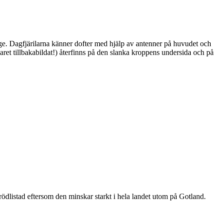
ge. Dagfjärilarna känner dofter med hjälp av antenner på huvudet och
ret tillbakabildat!) återfinns på den slanka kroppens undersida och på
är rödlistad eftersom den minskar starkt i hela landet utom på Gotland.