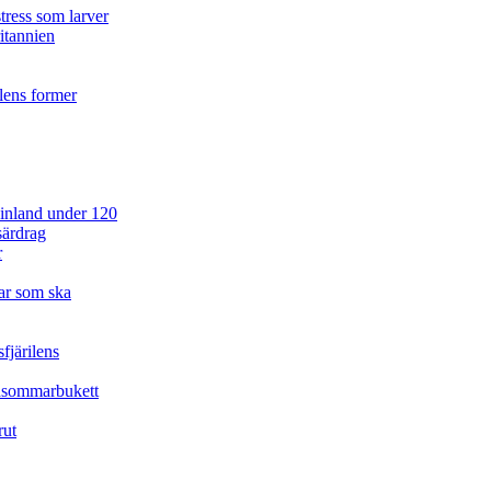
tress som larver
ritannien
ilens former
 Finland under 120
särdrag
r
ar som ska
fjärilens
idsommarbukett
rut