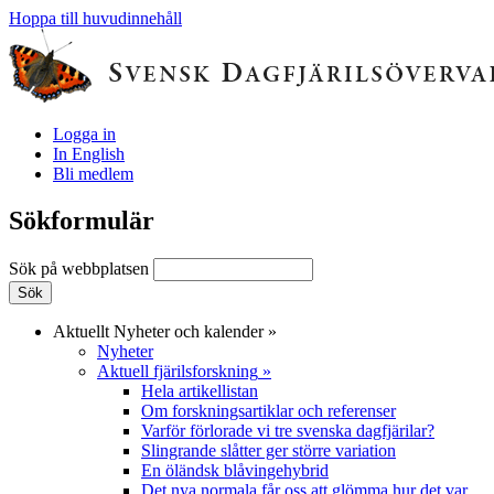
Hoppa till huvudinnehåll
Logga in
In English
Bli medlem
Sökformulär
Sök på webbplatsen
Aktuellt
Nyheter och kalender
»
Nyheter
Aktuell fjärilsforskning
»
Hela artikellistan
Om forskningsartiklar och referenser
Varför förlorade vi tre svenska dagfjärilar?
Slingrande slåtter ger större variation
En öländsk blåvingehybrid
Det nya normala får oss att glömma hur det var