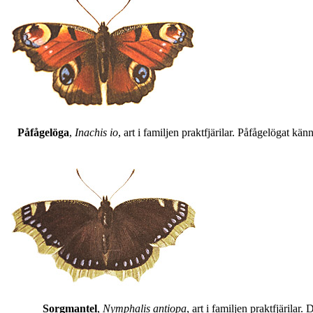
Påfågelöga
,
Inachis io
, art i familjen praktfjärilar. Påfågelögat 
Sorgmantel
,
Nymphalis antiopa
, art i familjen praktfjärila