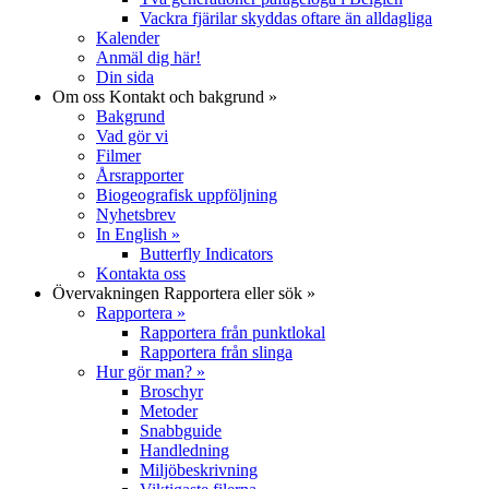
Vackra fjärilar skyddas oftare än alldagliga
Kalender
Anmäl dig här!
Din sida
Om oss
Kontakt och bakgrund
»
Bakgrund
Vad gör vi
Filmer
Årsrapporter
Biogeografisk uppföljning
Nyhetsbrev
In English
»
Butterfly Indicators
Kontakta oss
Övervakningen
Rapportera eller sök
»
Rapportera
»
Rapportera från punktlokal
Rapportera från slinga
Hur gör man?
»
Broschyr
Metoder
Snabbguide
Handledning
Miljöbeskrivning