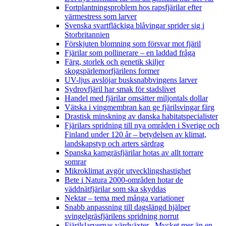
Fortplantningsproblem hos rapsfjärilar efter
värmestress som larver
Svenska svartfläckiga blåvingar sprider sig i
Storbritannien
Förskjuten blomning som försvar mot fjäril
Fjärilar som pollinerare – en laddad fråga
Färg, storlek och genetik skiljer
skogspärlemorfjärilens former
UV-ljus avslöjar busksnabbvingens larver
Sydrovfjäril har smak för stadslivet
Handel med fjärilar omsätter miljontals dollar
Vätska i vingmembran kan ge fjärilsvingar färg
Drastisk minskning av danska habitatspecialister
Fjärilars spridning till nya områden i Sverige och
Finland under 120 år
– betydelsen av klimat,
landskapstyp och arters särdrag
Spanska kamgräsfjärilar hotas av allt torrare
somrar
Mikroklimat avgör utvecklingshastighet
Bete i Natura 2000-områden hotar de
väddnätfjärilar som ska skyddas
Nektar – tema med många variationer
Snabb anpassning till dagslängd hjälper
svingelgräsfjärilens spridning norrut
Fjärilslarvernas värdväxter– Mycket mer än en