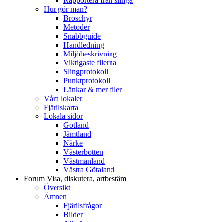
Rapportera från slinga
Hur gör man?
Broschyr
Metoder
Snabbguide
Handledning
Miljöbeskrivning
Viktigaste filerna
Slingprotokoll
Punktprotokoll
Länkar & mer filer
Våra lokaler
Fjärilskarta
Lokala sidor
Gotland
Jämtland
Närke
Västerbotten
Västmanland
Västra Götaland
Forum
Visa, diskutera, artbestäm
Översikt
Ämnen
Fjärilsfrågor
Bilder