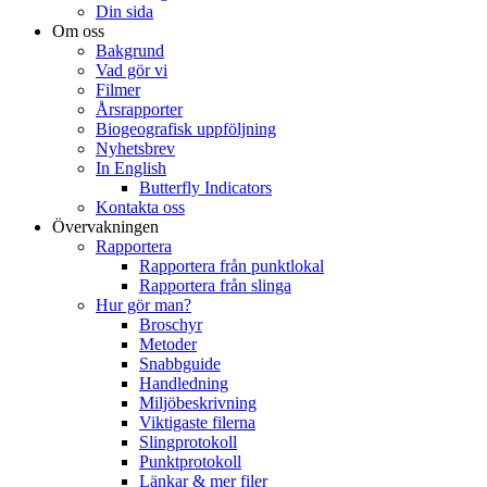
Din sida
Om oss
Bakgrund
Vad gör vi
Filmer
Årsrapporter
Biogeografisk uppföljning
Nyhetsbrev
In English
Butterfly Indicators
Kontakta oss
Övervakningen
Rapportera
Rapportera från punktlokal
Rapportera från slinga
Hur gör man?
Broschyr
Metoder
Snabbguide
Handledning
Miljöbeskrivning
Viktigaste filerna
Slingprotokoll
Punktprotokoll
Länkar & mer filer