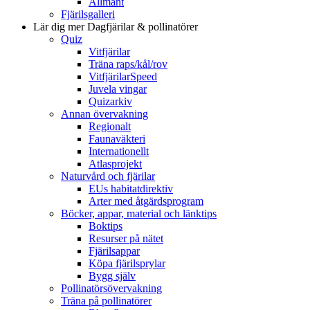
Allmänt
Fjärilsgalleri
Lär dig mer
Dagfjärilar & pollinatörer
Quiz
Vitfjärilar
Träna raps/kål/rov
VitfjärilarSpeed
Juvela vingar
Quizarkiv
Annan övervakning
Regionalt
Faunaväkteri
Internationellt
Atlasprojekt
Naturvård och fjärilar
EUs habitatdirektiv
Arter med åtgärdsprogram
Böcker, appar, material och länktips
Boktips
Resurser på nätet
Fjärilsappar
Köpa fjärilsprylar
Bygg själv
Pollinatörsövervakning
Träna på pollinatörer