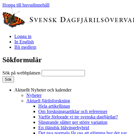
Hoppa till huvudinnehåll
Logga in
In English
Bli medlem
Sökformulär
Sök på webbplatsen
Aktuellt
Nyheter och kalender
Nyheter
Aktuell fjärilsforskning
Hela artikellistan
Om forskningsartiklar och referenser
Varför förlorade vi tre svenska dagfjärilar?
Slingrande slåtter ger större variation
En öländsk blåvingehybrid
Det nya normala får oss att glömma hur det var