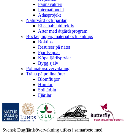
Faunaväkteri
Internationellt
Atlasprojekt
Naturvård och fjärilar
EUs habitatdirektiv
Arter med åtgärdsprogram
Böcker, appar, material och länktips
Boktips
Resurser på nätet
Fjärilsappar
Köpa fjärilsprylar
Bygg själv
Pollinatörsövervakning
Träna på pollinatörer
Blomflugor
Humlor
Solitärbin
Fjärilar
Svensk Dagfjärilsövervakning utförs i samarbete med