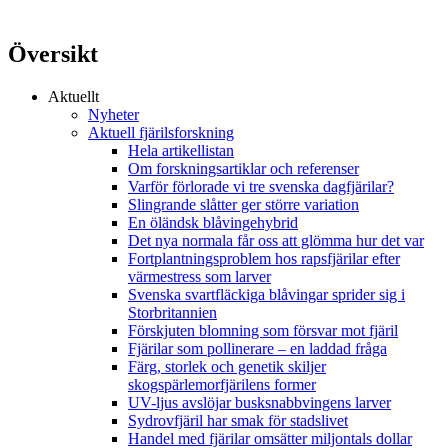
Översikt
Aktuellt
Nyheter
Aktuell fjärilsforskning
Hela artikellistan
Om forskningsartiklar och referenser
Varför förlorade vi tre svenska dagfjärilar?
Slingrande slåtter ger större variation
En öländsk blåvingehybrid
Det nya normala får oss att glömma hur det var
Fortplantningsproblem hos rapsfjärilar efter
värmestress som larver
Svenska svartfläckiga blåvingar sprider sig i
Storbritannien
Förskjuten blomning som försvar mot fjäril
Fjärilar som pollinerare – en laddad fråga
Färg, storlek och genetik skiljer
skogspärlemorfjärilens former
UV-ljus avslöjar busksnabbvingens larver
Sydrovfjäril har smak för stadslivet
Handel med fjärilar omsätter miljontals dollar