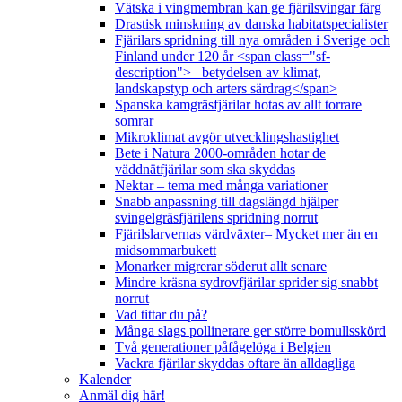
Vätska i vingmembran kan ge fjärilsvingar färg
Drastisk minskning av danska habitatspecialister
Fjärilars spridning till nya områden i Sverige och
Finland under 120 år <span class="sf-
description">– betydelsen av klimat,
landskapstyp och arters särdrag</span>
Spanska kamgräsfjärilar hotas av allt torrare
somrar
Mikroklimat avgör utvecklingshastighet
Bete i Natura 2000-områden hotar de
väddnätfjärilar som ska skyddas
Nektar – tema med många variationer
Snabb anpassning till dagslängd hjälper
svingelgräsfjärilens spridning norrut
Fjärilslarvernas värdväxter– Mycket mer än en
midsommarbukett
Monarker migrerar söderut allt senare
Mindre kräsna sydrovfjärilar sprider sig snabbt
norrut
Vad tittar du på?
Många slags pollinerare ger större bomullsskörd
Två generationer påfågelöga i Belgien
Vackra fjärilar skyddas oftare än alldagliga
Kalender
Anmäl dig här!