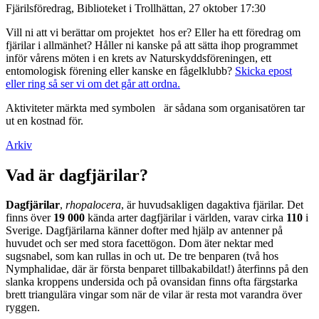
Fjärilsföredrag, Biblioteket i Trollhättan, 27 oktober 17:30
Vill ni att vi berättar om projektet hos er? Eller ha ett föredrag om
fjärilar i allmänhet? Håller ni kanske på att sätta ihop programmet
inför vårens möten i en krets av Naturskyddsföreningen, ett
entomologisk förening eller kanske en fågelklubb?
Skicka epost
eller ring så ser vi om det går att ordna.
Aktiviteter märkta med symbolen
är sådana som organisatören tar
ut en kostnad för.
Arkiv
Vad är dagfjärilar?
Dagfjärilar
,
rhopalocera
, är huvudsakligen dagaktiva fjärilar. Det
finns över
19 000
kända arter dagfjärilar i världen, varav cirka
110
i
Sverige. Dagfjärilarna känner dofter med hjälp av antenner på
huvudet och ser med stora facettögon. Dom äter nektar med
sugsnabel, som kan rullas in och ut. De tre benparen (två hos
Nymphalidae, där är första benparet tillbakabildat!) återfinns på den
slanka kroppens undersida och på ovansidan finns ofta färgstarka
brett triangulära vingar som när de vilar är resta mot varandra över
ryggen.