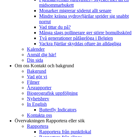
midsommarbukett
Monarker migrerar söderut allt senare
Mindre kräsna sydrovfjärilar sprider sig snabbt
norrut
Vad tittar du på?
Många slags pollinerare ger större bomullsskörd
Två generationer påfågelöga i Belgien
Vackra fjärilar skyddas oftare än alldagliga
Kalender
Anmäl dig här!
Din sida
Om oss
Kontakt och bakgrund
Bakgrund
Vad gör vi
Filmer
Årsrapporter
Biogeografisk uppföljning
Nyhetsbrev
In English
Butterfly Indicators
Kontakta oss
Övervakningen
Rapportera eller sök
Rapportera
Rapportera från punktlokal