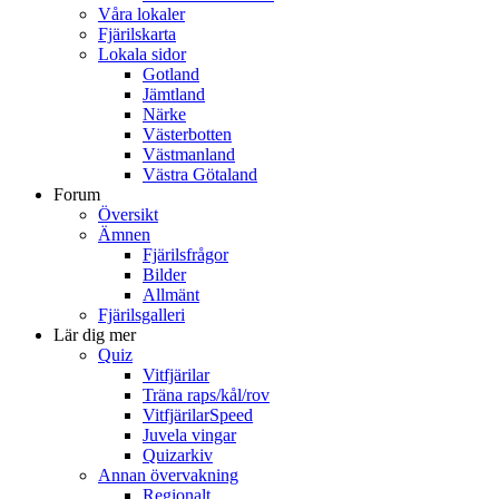
Våra lokaler
Fjärilskarta
Lokala sidor
Gotland
Jämtland
Närke
Västerbotten
Västmanland
Västra Götaland
Forum
Översikt
Ämnen
Fjärilsfrågor
Bilder
Allmänt
Fjärilsgalleri
Lär dig mer
Quiz
Vitfjärilar
Träna raps/kål/rov
VitfjärilarSpeed
Juvela vingar
Quizarkiv
Annan övervakning
Regionalt