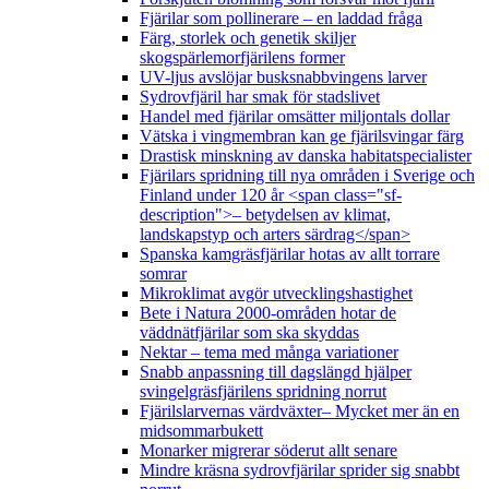
Fjärilar som pollinerare – en laddad fråga
Färg, storlek och genetik skiljer
skogspärlemorfjärilens former
UV-ljus avslöjar busksnabbvingens larver
Sydrovfjäril har smak för stadslivet
Handel med fjärilar omsätter miljontals dollar
Vätska i vingmembran kan ge fjärilsvingar färg
Drastisk minskning av danska habitatspecialister
Fjärilars spridning till nya områden i Sverige och
Finland under 120 år <span class="sf-
description">– betydelsen av klimat,
landskapstyp och arters särdrag</span>
Spanska kamgräsfjärilar hotas av allt torrare
somrar
Mikroklimat avgör utvecklingshastighet
Bete i Natura 2000-områden hotar de
väddnätfjärilar som ska skyddas
Nektar – tema med många variationer
Snabb anpassning till dagslängd hjälper
svingelgräsfjärilens spridning norrut
Fjärilslarvernas värdväxter– Mycket mer än en
midsommarbukett
Monarker migrerar söderut allt senare
Mindre kräsna sydrovfjärilar sprider sig snabbt