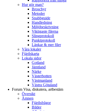
Rapportera från slinga
Hur gör man?
Broschyr
Metoder
Snabbguide
Handledning
Miljöbeskrivning
Viktigaste filerna
Slingprotokoll
Punktprotokoll
Länkar & mer filer
Våra lokaler
Fjärilskarta
Lokala sidor
Gotland
Jämtland
Närke
Västerbotten
Västmanland
Västra Götaland
Forum
Visa, diskutera, artbestäm
Översikt
Ämnen
Fjärilsfrågor
Bilder