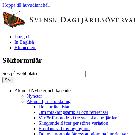
Hoppa till huvudinnehåll
Logga in
In English
Bli medlem
Sökformulär
Sök på webbplatsen
Aktuellt
Nyheter och kalender
Nyheter
Aktuell fjärilsforskning
Hela artikellistan
Om forskningsartiklar och referenser
Varför förlorade vi tre svenska dagfjärilar?
Slingrande slåtter ger större variation
En öländsk blåvingehybrid
Det nya normala får oss att glömma hur det var