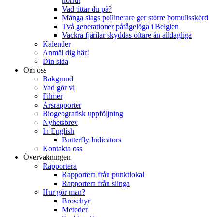
norrut
Vad tittar du på?
Många slags pollinerare ger större bomullsskörd
Två generationer påfågelöga i Belgien
Vackra fjärilar skyddas oftare än alldagliga
Kalender
Anmäl dig här!
Din sida
Om oss
Bakgrund
Vad gör vi
Filmer
Årsrapporter
Biogeografisk uppföljning
Nyhetsbrev
In English
Butterfly Indicators
Kontakta oss
Övervakningen
Rapportera
Rapportera från punktlokal
Rapportera från slinga
Hur gör man?
Broschyr
Metoder