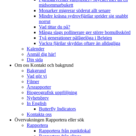
midsommarbukett
Monarker migrerar söderut allt senare
Mindre kräsna sydrovfjärilar sprider sig snabbt
norrut
Vad tittar du på?
Många slags pollinerare ger större bomullsskörd
Två generationer påfågelöga i Belgien
Vackra fjärilar skyddas oftare än alldagliga
Kalender
Anmäl dig här!
Din sida
Om oss
Kontakt och bakgrund
Bakgrund
Vad gör vi
Filmer
Årsrapporter
Biogeografisk uppföljning
Nyhetsbrev
In English
Butterfly Indicators
Kontakta oss
Övervakningen
Rapportera eller sök
Rapportera
Rapportera från punktlokal