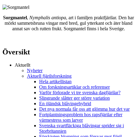
Sorgmantel
,
Nymphalis antiopa
, art i familjen praktfjärilar. Den har
mörkt sammetsbruna vingar med bred, gul ytterkant och äter bland
annat sav och rutten frukt. Sorgmantel finns i hela Sverige.
Översikt
Aktuellt
Nyheter
Aktuell fjärilsforskning
Hela artikellistan
Om forskningsartiklar och referenser
Varför förlorade vi tre svenska dagfjärilar?
Slingrande slåtter ger större variation
En öländsk blåvingehybrid
Det nya normala får oss att glömma hur det var
Fortplantningsproblem hos rapsfjärilar efter
värmestress som larver
Svenska svartfläckiga blåvingar sprider sig i
Storbritannien
Förskjuten blomning som försvar mot fjäril