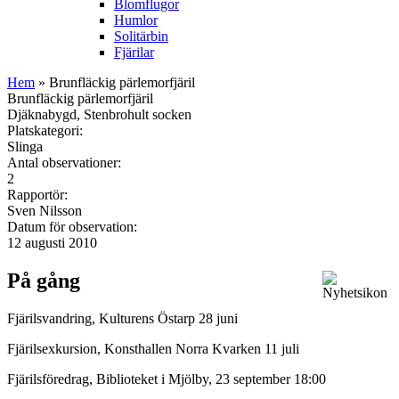
Blomflugor
Humlor
Solitärbin
Fjärilar
Hem
» Brunfläckig pärlemorfjäril
Brunfläckig pärlemorfjäril
Djäknabygd, Stenbrohult socken
Platskategori:
Slinga
Antal observationer:
2
Rapportör:
Sven Nilsson
Datum för observation:
12 augusti 2010
På gång
Fjärilsvandring, Kulturens Östarp 28 juni
Fjärilsexkursion, Konsthallen Norra Kvarken 11 juli
Fjärilsföredrag, Biblioteket i Mjölby, 23 september 18:00