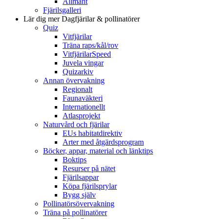
Allmänt
Fjärilsgalleri
Lär dig mer
Dagfjärilar & pollinatörer
Quiz
Vitfjärilar
Träna raps/kål/rov
VitfjärilarSpeed
Juvela vingar
Quizarkiv
Annan övervakning
Regionalt
Faunaväkteri
Internationellt
Atlasprojekt
Naturvård och fjärilar
EUs habitatdirektiv
Arter med åtgärdsprogram
Böcker, appar, material och länktips
Boktips
Resurser på nätet
Fjärilsappar
Köpa fjärilsprylar
Bygg själv
Pollinatörsövervakning
Träna på pollinatörer