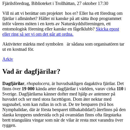
Fjärilsföredrag, Biblioteket i Trollhättan, 27 oktober 17:30
Vill ni att vi berättar om projektet hos er? Eller ha ett föredrag om
fjärilar i allmänhet? Håller ni kanske på att sätta ihop programmet
inför vårens möten i en krets av Naturskyddsföreningen, ett
entomologisk förening eller kanske en fågelklubb?
Skicka epost
eller ring så ser vi om det går att ordna.
Aktiviteter märkta med symbolen
är sådana som organisatören tar
ut en kostnad för.
Arkiv
Vad är dagfjärilar?
Dagfjärilar
,
rhopalocera
, är huvudsakligen dagaktiva fjärilar. Det
finns över
19 000
kända arter dagfjärilar i världen, varav cirka
110
i
Sverige. Dagfjärilarna känner dofter med hjälp av antenner på
huvudet och ser med stora facettögon. Dom äter nektar med
sugsnabel, som kan rullas in och ut. De tre benparen (två hos
Nymphalidae, där är första benparet tillbakabildat!) återfinns på den
slanka kroppens undersida och på ovansidan finns ofta färgstarka
brett triangulära vingar som när de vilar är resta mot varandra över
ryggen.