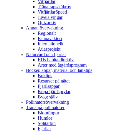
Vitfjärilar
Träna raps/kål/rov
VitfjärilarSpeed
Juvela vingar
Quizarkiv
Annan övervakning
Regionalt
Faunaväkteri
Internationellt
Atlasprojekt
Naturvård och fjärilar
EUs habitatdirektiv
Arter med åtgärdsprogram
Böcker, appar, material och länktips
Boktips
Resurser på nätet
Fjärilsappar
Köpa fjärilsprylar
Bygg själv
Pollinatörsövervakning
Träna på pollinatörer
Blomflugor
Humlor
Solitärbin
Fjärilar