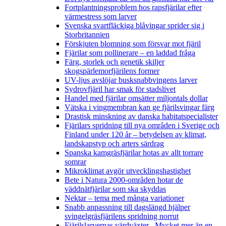
Fortplantningsproblem hos rapsfjärilar efter
värmestress som larver
Svenska svartfläckiga blåvingar sprider sig i
Storbritannien
Förskjuten blomning som försvar mot fjäril
Fjärilar som pollinerare – en laddad fråga
Färg, storlek och genetik skiljer
skogspärlemorfjärilens former
UV-ljus avslöjar busksnabbvingens larver
Sydrovfjäril har smak för stadslivet
Handel med fjärilar omsätter miljontals dollar
Vätska i vingmembran kan ge fjärilsvingar färg
Drastisk minskning av danska habitatspecialister
Fjärilars spridning till nya områden i Sverige och
Finland under 120 år
– betydelsen av klimat,
landskapstyp och arters särdrag
Spanska kamgräsfjärilar hotas av allt torrare
somrar
Mikroklimat avgör utvecklingshastighet
Bete i Natura 2000-områden hotar de
väddnätfjärilar som ska skyddas
Nektar – tema med många variationer
Snabb anpassning till dagslängd hjälper
svingelgräsfjärilens spridning norrut
Fjärilslarvernas värdväxter– Mycket mer än en