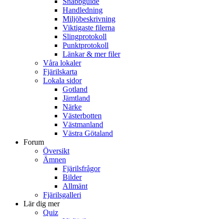
Snabbguide
Handledning
Miljöbeskrivning
Viktigaste filerna
Slingprotokoll
Punktprotokoll
Länkar & mer filer
Våra lokaler
Fjärilskarta
Lokala sidor
Gotland
Jämtland
Närke
Västerbotten
Västmanland
Västra Götaland
Forum
Översikt
Ämnen
Fjärilsfrågor
Bilder
Allmänt
Fjärilsgalleri
Lär dig mer
Quiz